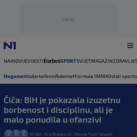
Oglas
NAJNOVIJE
VIJESTI
SPORT
SVIJET
MAGAZIN
ZDRAVLJE
Nogomet
Košarka
Tenis
Rukomet
Formula 1
MMA
Ostali sporto
Čiča: BiH je pokazala izuzetnu
borbenost i disciplinu, ali je
malo ponudila u ofanzivi
,
,
N1 BiH
Ena Branković
Nerma Turić Savatić