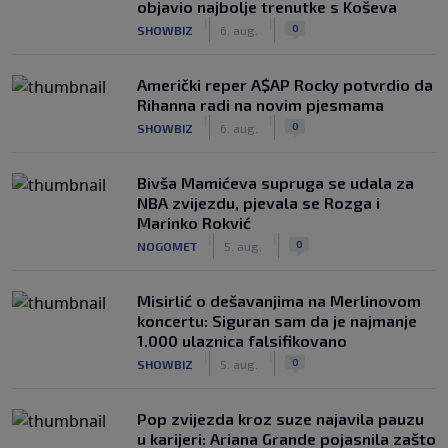
objavio najbolje trenutke s Koševa
|
|
0
SHOWBIZ
6. aug.
Američki reper A$AP Rocky potvrdio da
Rihanna radi na novim pjesmama
|
|
0
SHOWBIZ
6. aug.
Bivša Mamićeva supruga se udala za
NBA zvijezdu, pjevala se Rozga i
Marinko Rokvić
|
|
0
NOGOMET
5. aug.
Misirlić o dešavanjima na Merlinovom
koncertu: Siguran sam da je najmanje
1.000 ulaznica falsifikovano
|
|
0
SHOWBIZ
5. aug.
Pop zvijezda kroz suze najavila pauzu
u karijeri: Ariana Grande pojasnila zašto