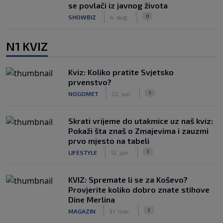
se povlači iz javnog života
|
|
0
SHOWBIZ
4. aug.
N1 KVIZ
Kviz: Koliko pratite Svjetsko
prvenstvo?
|
|
1
NOGOMET
22. jun.
Skrati vrijeme do utakmice uz naš kviz:
Pokaži šta znaš o Zmajevima i zauzmi
prvo mjesto na tabeli
|
|
1
LIFESTYLE
12. jun.
KVIZ: Spremate li se za Koševo?
Provjerite koliko dobro znate stihove
Dine Merlina
|
|
1
MAGAZIN
31. mar.