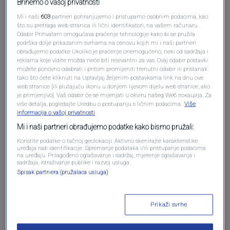
Brinemo o vašoj privatnosti
Mi i naši
603
partneri pohranjujemo i pristupamo osobnim podacima, kao
što su pretraga web stranica ili lični identifikatori, na vašem računaru .
Odabir Prihvatam omogućava praćenje tehnologije kako bi se pružila
podrška dolje prikazanim svrhama na osnovu kojih mi i naši partneri
obrađujemo podatke Ukoliko je praćenje onemogućeno, neki od sadržaja i
reklama koje vidite možda neće biti relevantni za vas. Ovaj odabir postavki
možete ponovno odabrati i pritom promijeniti trenutni odabir ili pristanak
tako što ćete kliknuti na Upravljaj željenim postavkama link na dnu ove
Oglas
web stranice [ili plutajuću ikonu u donjem lijevom dijelu web stranice, ako
je primjenjivo]. Vaš odabir će se mijenjati u okviru našeg Wеб локација. Za
više detalja, pogledajte Uredbu o postupanju s ličnim podacima.
Više
informacija o vašoj privatnosti
Mi i naši partneri obrađujemo podatke kako bismo pružali:
Koristite podatke o tačnoj geolokaciji. Aktivno skenirajte karakteristike
uređaja radi identifikacije. Spremanje podataka i/ili pristupanje podacima
na uređaju. Prilagođeno oglašavanje i sadržaj, mjerenje oglašavanja i
sadržaja, istraživanje publike i razvoj usluga.
Spisak partnera (pružalaca usluga)
Prikaži svrhe
Oglas