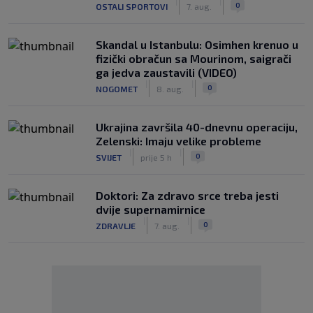
|
|
0
OSTALI SPORTOVI
7. aug.
Skandal u Istanbulu: Osimhen krenuo u
fizički obračun sa Mourinom, saigrači
ga jedva zaustavili (VIDEO)
|
|
0
NOGOMET
8. aug.
Ukrajina završila 40-dnevnu operaciju,
Zelenski: Imaju velike probleme
|
|
0
SVIJET
prije 5 h
Doktori: Za zdravo srce treba jesti
dvije supernamirnice
|
|
0
ZDRAVLJE
7. aug.