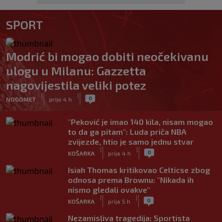
SPORT
Modrić bi mogao dobiti neočekivanu
ulogu u Milanu: Gazzetta
nagovijestila veliki potez
|
|
0
NOGOMET
prije 4 h
"Peković je imao 140 kila, nisam mogao
to da ga pitam": Luda priča NBA
zvijezde, htio je samo jednu stvar
|
|
0
KOŠARKA
prije 4 h
Isiah Thomas kritikovao Celticse zbog
odnosa prema Brownu: "Nikada ih
nismo gledali ovakve"
|
|
0
KOŠARKA
prije 5 h
Nezamisliva tragedija: Sportista