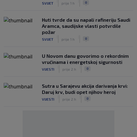
|
|
0
SVIJET
prije 1 h
Huti tvrde da su napali rafineriju Saudi
Aramca, saudijske vlasti potvrdile
požar
|
|
0
SVIJET
prije 1 h
U Novom danu govorimo o rekordnim
vrućinama i energetskoj sigurnosti
|
|
0
VIJESTI
prije 2 h
Sutra u Sarajevu akcija darivanja krvi:
Daruj krv, budi opet njihov heroj
|
|
0
VIJESTI
prije 2 h