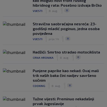
kao mogući novi front ruskog
hibridnog rata: Posebno izdvaja Brčko
|
|
0
VIJESTI
8. aug.
Stravična saobraćajna nesreća: 23-
godišnji mladić poginuo, jedna osoba
povijeđena
|
|
0
VIJESTI
prije 1 h
Hadžići: Smrtno stradao motociklista
|
|
0
CRNA HRONIKA
8. aug.
Punjene paprike kao nekad: Ovaj mali
trik naših baka čini nadjev savršeno
sočnim
|
|
0
COOKING
8. aug.
Tužne vijesti: Preminuo nekadašnji
prvak Jugoslavije