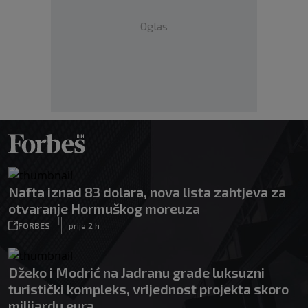
Oglas
Nafta iznad 83 dolara, nova lista zahtjeva za
otvaranje Hormuškog moreuza
|
FORBES
prije 2 h
Džeko i Modrić na Jadranu grade luksuzni
turistički kompleks, vrijednost projekta skoro
milijardu eura