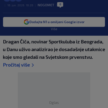
0
NOGOMET
|
18. jun. 2026. 18:28
|
|
Dodajte N1 u omiljeni Google izvor
Više
Dragan Čiča, novinar Sportkuluba iz Beograda,
u Danu uživo analizirao je dosadašnje utakmice
koje smo gledali na Svjetskom prvenstvu.
Pročitaj više
Oglas