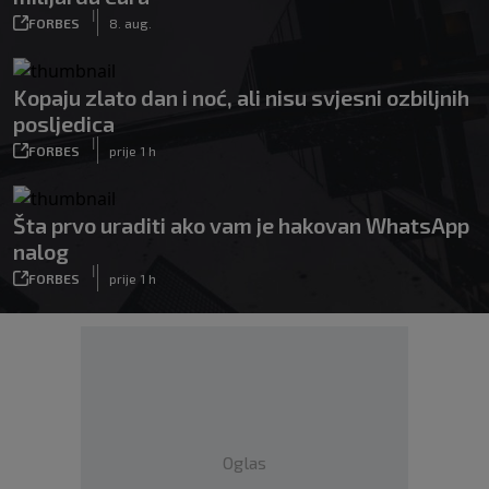
|
FORBES
8. aug.
Kopaju zlato dan i noć, ali nisu svjesni ozbiljnih
posljedica
|
FORBES
prije 1 h
Šta prvo uraditi ako vam je hakovan WhatsApp
nalog
|
FORBES
prije 1 h
Oglas