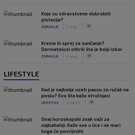
Koje su zdravstvene dobrobiti
pistacija?
|
|
0
ZDRAVLJE
7. aug.
Krema ili sprej za sunčanje?
Dermatolozi otkrili šta je bolji izbor
|
|
0
ZDRAVLJE
6. aug.
LIFESTYLE
Kad je najbolje uzeti pauzu za ručak na
poslu? Evo šta kažu stručnjaci
|
|
0
LIFESTYLE
prije 6 h
Ovaj horoskopski znak važi za
najbahatiji: Kaže sve u lice i ne mari
koga će povrijediti