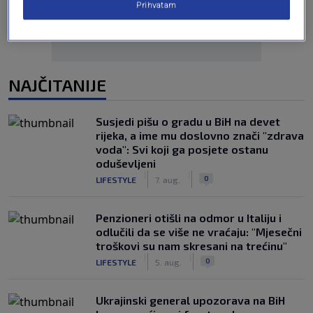
Prihvatam
NAJČITANIJE
Susjedi pišu o gradu u BiH na devet
rijeka, a ime mu doslovno znači "zdrava
voda": Svi koji ga posjete ostanu
oduševljeni
|
|
0
LIFESTYLE
7. aug.
Penzioneri otišli na odmor u Italiju i
odlučili da se više ne vraćaju: "Mjesečni
troškovi su nam skresani na trećinu"
|
|
0
LIFESTYLE
5. aug.
Ukrajinski general upozorava na BiH