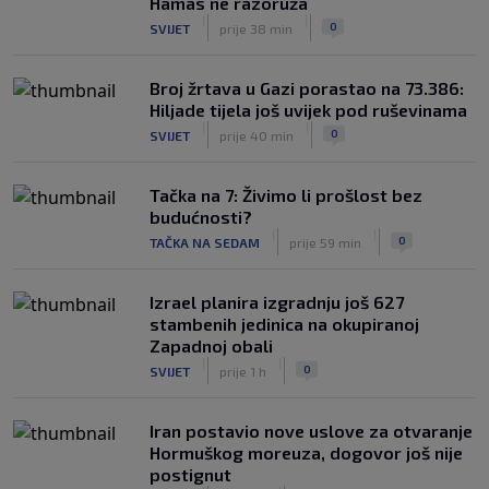
Hamas ne razoruža
|
|
0
NOGOMET
8. aug.
|
|
0
SVIJET
prije 38 min
Broj žrtava u Gazi porastao na 73.386:
Hiljade tijela još uvijek pod ruševinama
|
|
0
SVIJET
prije 40 min
Tačka na 7: Živimo li prošlost bez
budućnosti?
|
|
0
TAČKA NA SEDAM
prije 59 min
Izrael planira izgradnju još 627
stambenih jedinica na okupiranoj
Zapadnoj obali
|
|
0
SVIJET
prije 1 h
Iran postavio nove uslove za otvaranje
Hormuškog moreuza, dogovor još nije
postignut