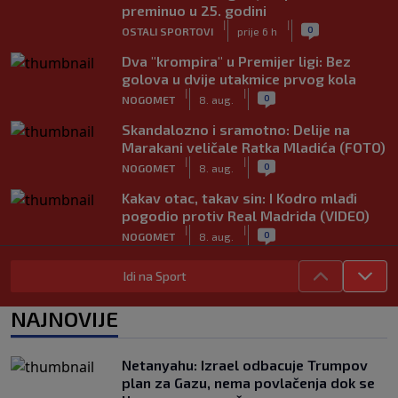
preminuo u 25. godini
|
|
0
OSTALI SPORTOVI
prije 6 h
Dva "krompira" u Premijer ligi: Bez
golova u dvije utakmice prvog kola
|
|
0
NOGOMET
8. aug.
Skandalozno i sramotno: Delije na
Marakani veličale Ratka Mladića (FOTO)
|
|
0
NOGOMET
8. aug.
Kakav otac, takav sin: I Kodro mlađi
pogodio protiv Real Madrida (VIDEO)
|
|
0
NOGOMET
8. aug.
Sudija dosjetljivim komentarom
Idi na Sport
nasmijao publiku nakon žalbe tenisera
(VIDEO)
NAJNOVIJE
|
|
0
TENIS
8. aug.
Haos u Irskoj: Navijač utrčao na teren i
Netanyahu: Izrael odbacuje Trumpov
nasrnuo na gostujuće fudbalere
plan za Gazu, nema povlačenja dok se
(VIDEO)