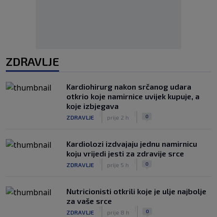
ZDRAVLJE
Kardiohirurg nakon srčanog udara
otkrio koje namirnice uvijek kupuje, a
koje izbjegava
|
|
0
ZDRAVLJE
prije 2 h
Kardiolozi izdvajaju jednu namirnicu
koju vrijedi jesti za zdravije srce
|
|
0
ZDRAVLJE
prije 5 h
Nutricionisti otkrili koje je ulje najbolje
za vaše srce
|
|
0
ZDRAVLJE
prije 8 h