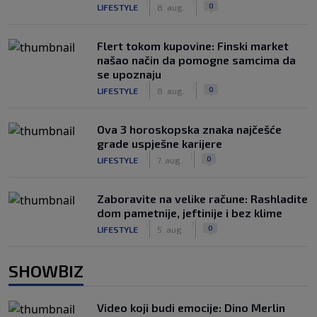
|
|
0
LIFESTYLE
8. aug.
Flert tokom kupovine: Finski market
našao način da pomogne samcima da
se upoznaju
|
|
0
LIFESTYLE
8. aug.
Ova 3 horoskopska znaka najčešće
grade uspješne karijere
|
|
0
LIFESTYLE
7. aug.
Zaboravite na velike račune: Rashladite
dom pametnije, jeftinije i bez klime
|
|
0
LIFESTYLE
5. aug.
SHOWBIZ
Video koji budi emocije: Dino Merlin