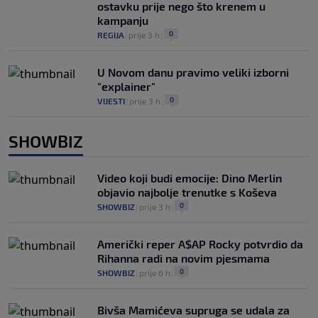
ostavku prije nego što krenem u
kampanju
0
REGIJA
|
prije 3 h
|
U Novom danu pravimo veliki izborni
"explainer"
0
VIJESTI
|
prije 3 h
|
SHOWBIZ
Video koji budi emocije: Dino Merlin
objavio najbolje trenutke s Koševa
0
SHOWBIZ
|
prije 3 h
|
Američki reper A$AP Rocky potvrdio da
Rihanna radi na novim pjesmama
0
SHOWBIZ
|
prije 6 h
|
Bivša Mamićeva supruga se udala za