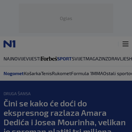
Oglas
NAJNOVIJE
VIJESTI
SPORT
SVIJET
MAGAZIN
ZDRAVLJE
S
Nogomet
Košarka
Tenis
Rukomet
Formula 1
MMA
Ostali sporto
DRUGA ŠANSA
Čini se kako će doći do
ekspresnog razlaza Amara
Dedića i Josea Mourinha, velikan
je spreman platiti tri miliona