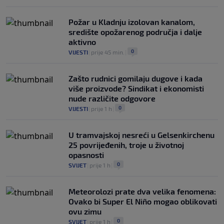
Požar u Kladnju izolovan kanalom,
središte opožarenog područja i dalje
aktivno
0
VIJESTI
|
prije 45 min.
|
Zašto rudnici gomilaju dugove i kada
više proizvode? Sindikat i ekonomisti
nude različite odgovore
0
VIJESTI
|
prije 1 h
|
U tramvajskoj nesreći u Gelsenkirchenu
25 povrijeđenih, troje u životnoj
opasnosti
0
SVIJET
|
prije 1 h
|
Meteorolozi prate dva velika fenomena:
Ovako bi Super El Niño mogao oblikovati
ovu zimu
0
SVIJET
|
prije 1 h
|