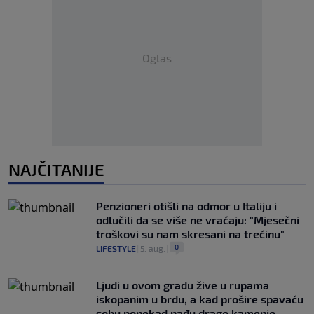
Oglas
NAJČITANIJE
Penzioneri otišli na odmor u Italiju i
odlučili da se više ne vraćaju: "Mjesečni
troškovi su nam skresani na trećinu"
0
LIFESTYLE
|
5. aug.
|
Ljudi u ovom gradu žive u rupama
iskopanim u brdu, a kad prošire spavaću
sobu ponekad nađu drago kamenje