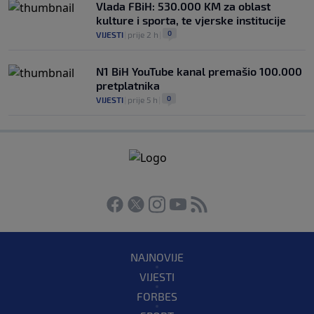
Vlada FBiH: 530.000 KM za oblast
kulture i sporta, te vjerske institucije
0
VIJESTI
|
prije 2 h
|
N1 BiH YouTube kanal premašio 100.000
pretplatnika
0
VIJESTI
|
prije 5 h
|
NAJNOVIJE
VIJESTI
FORBES