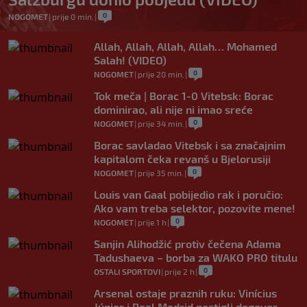
0
NOGOMET
|
prije 0 min.
|
Allah, Allah, Allah, Allah… Mohamed
Salah! (VIDEO)
0
NOGOMET
|
prije 20 min.
|
Tok meča | Borac 1-0 Vitebsk: Borac
dominirao, ali nije ni imao sreće
0
NOGOMET
|
prije 34 min.
|
Borac savladao Vitebsk i sa značajnim
kapitalom čeka revanš u Bjelorusiji
0
NOGOMET
|
prije 35 min.
|
Louis van Gaal pobijedio rak i poručio:
Ako vam treba selektor, pozovite mene!
0
NOGOMET
|
prije 1 h
|
Sanjin Alihodžić protiv čečena Adama
Tadushaeva – borba za WAKO PRO titulu
0
OSTALI SPORTOVI
|
prije 2 h
|
Arsenal ostaje praznih ruku: Vinícius
Júnior i Real Madrid postigli dogovor