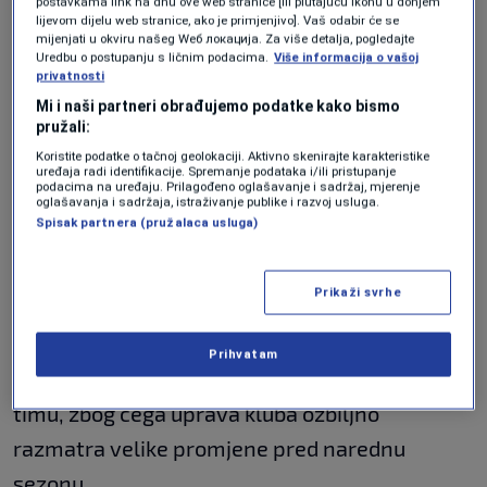
postavkama link na dnu ove web stranice [ili plutajuću ikonu u donjem
NOGOMET
|
8. maj.
lijevom dijelu web stranice, ako je primjenjivo]. Vaš odabir će se
mijenjati u okviru našeg Wеб локација. Za više detalja, pogledajte
Jakirovićev Hull remizirao u prvoj
Uredbu o postupanju s ličnim podacima.
Više informacija o vašoj
polufinalnoj utakmici doigravanja za
privatnosti
Premier ligu
Mi i naši partneri obrađujemo podatke kako bismo
NOGOMET
|
8. maj.
pružali:
Kerim Alajbegović je najbolji debitant
Koristite podatke o tačnoj geolokaciji. Aktivno skenirajte karakteristike
austrijske Bundeslige!
uređaja radi identifikacije. Spremanje podataka i/ili pristupanje
NOGOMET
|
8. maj.
podacima na uređaju. Prilagođeno oglašavanje i sadržaj, mjerenje
oglašavanja i sadržaja, istraživanje publike i razvoj usluga.
Bh. paraplivači briljiraju u Berlinu:
Spisak partnera (pružalaca usluga)
Barlov i Zulfić osvojili medalje i
oborili rekorde
OSTALI SPORTOVI
|
8. maj.
Prikaži svrhe
Španski mediji posljednjih sedmica često pišu
Prihvatam
o tenzijama među igračima i problemima u
timu, zbog čega uprava kluba ozbiljno
razmatra velike promjene pred narednu
sezonu.