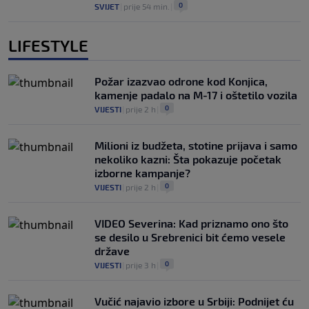
0
SVIJET
|
prije 54 min.
|
LIFESTYLE
Požar izazvao odrone kod Konjica,
kamenje padalo na M-17 i oštetilo vozila
0
VIJESTI
|
prije 2 h
|
Milioni iz budžeta, stotine prijava i samo
nekoliko kazni: Šta pokazuje početak
izborne kampanje?
0
VIJESTI
|
prije 2 h
|
VIDEO Severina: Kad priznamo ono što
se desilo u Srebrenici bit ćemo vesele
države
0
VIJESTI
|
prije 3 h
|
Vučić najavio izbore u Srbiji: Podnijet ću