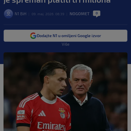
0
N1 BiH
NOGOMET
|
09. maj. 2026. 08:39
|
|
Dodajte N1 u omiljeni Google izvor
Više