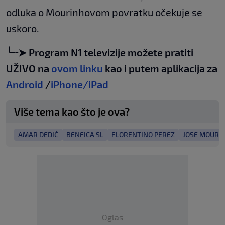
odluka o Mourinhovom povratku očekuje se
uskoro.
╰┈➤ Program N1 televizije možete pratiti
UŽIVO na
ovom linku
kao i putem aplikacija za
Android
/
iPhone/iPad
Više tema kao što je ova?
AMAR DEDIĆ
BENFICA SL
FLORENTINO PEREZ
JOSE MOURI
Oglas