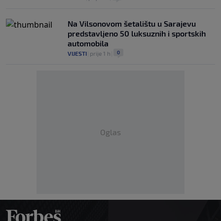
Na Vilsonovom šetalištu u Sarajevu
predstavljeno 50 luksuznih i sportskih
automobila
0
VIJESTI
|
prije 1 h
|
Oglas