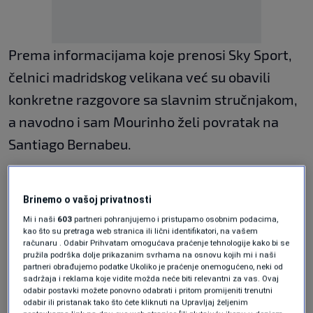
Prema informacijama koje prenosi Sky Sport,
čelnici madridskog velikana već su obavili
konkretne razgovore sa slavnim stručnjakom,
a navodno i sam Mourinho želi povratak na
Santiago Bernabeu.
Teška sezona uzdrmala Real
Brinemo o vašoj privatnosti
Real Madrid iza sebe ima razočaravajuću
Mi i naši
603
partneri pohranjujemo i pristupamo osobnim podacima,
kao što su pretraga web stranica ili lični identifikatori, na vašem
sezonu, a dodatni problem predstavljaju sve
računaru . Odabir Prihvatam omogućava praćenje tehnologije kako bi se
pružila podrška dolje prikazanim svrhama na osnovu kojih mi i naši
lošiji odnosi unutar svlačionice.
partneri obrađujemo podatke Ukoliko je praćenje onemogućeno, neki od
sadržaja i reklama koje vidite možda neće biti relevantni za vas. Ovaj
odabir postavki možete ponovno odabrati i pritom promijeniti trenutni
Vahid Halilhodžić s Nantesom ispao u
odabir ili pristanak tako što ćete kliknuti na Upravljaj željenim
drugu francusku ligu