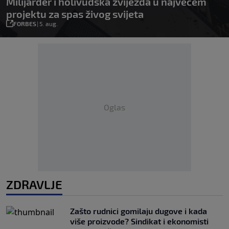
Milijarder i holivudska zvijezda u najvećem
projektu za spas živog svijeta
FORBES
|
5. aug.
Oglas
ZDRAVLJE
Zašto rudnici gomilaju dugove i kada
više proizvode? Sindikat i ekonomisti