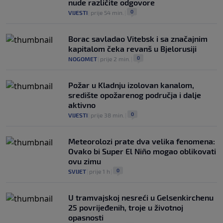
nude različite odgovore
0
VIJESTI
|
prije 54 min.
|
Borac savladao Vitebsk i sa značajnim
kapitalom čeka revanš u Bjelorusiji
0
NOGOMET
|
prije 2 min.
|
Požar u Kladnju izolovan kanalom,
središte opožarenog područja i dalje
aktivno
0
VIJESTI
|
prije 38 min.
|
Meteorolozi prate dva velika fenomena:
Ovako bi Super El Niño mogao oblikovati
ovu zimu
0
SVIJET
|
prije 1 h
|
U tramvajskoj nesreći u Gelsenkirchenu
25 povrijeđenih, troje u životnoj
opasnosti