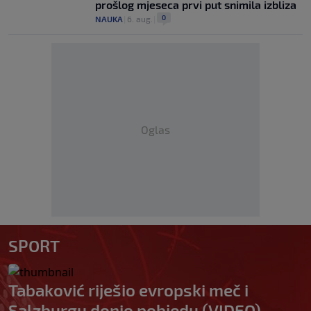
prošlog mjeseca prvi put snimila izbliza
0
NAUKA
|
6. aug.
|
Oglas
SPORT
Tabaković riješio evropski meč i
Salzburgu donio pobjedu (VIDEO)