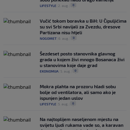
0
LIFESTYLE
|
2. aug.
|
Vučić tokom boravka u BiH: U Čipuljićima
su svi Srbi navijali za Zvezdu, dresove
Partizana nisu htjeli
0
NOGOMET
|
6. aug.
|
Šezdeset posto stanovnika glavnog
grada u kojem živi mnogo Bosanaca živi
u stanovima koje daje grad
0
EKONOMIJA
|
5. aug.
|
Mokra plahta na prozoru hladi sobu
bolje od ventilatora, ali samo ako je
ispunjen jedan uslov
0
LIFESTYLE
|
5. aug.
|
Na najtoplijem naseljenom mjestu na
svijetu ljudi rukama vade so, a karavan