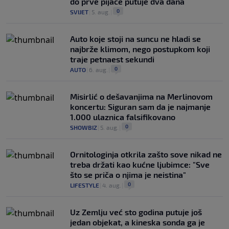
do prve pijace putuje dva dana
0
SVIJET
|
5. aug.
|
Auto koje stoji na suncu ne hladi se
najbrže klimom, nego postupkom koji
traje petnaest sekundi
0
AUTO
|
6. aug.
|
Misirlić o dešavanjima na Merlinovom
koncertu: Siguran sam da je najmanje
1.000 ulaznica falsifikovano
0
SHOWBIZ
|
5. aug.
|
Ornitologinja otkrila zašto sove nikad ne
treba držati kao kućne ljubimce: "Sve
što se priča o njima je neistina"
0
LIFESTYLE
|
4. aug.
|
Uz Zemlju već sto godina putuje još
jedan objekat, a kineska sonda ga je