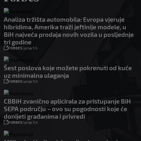
Analiza tržišta automobila: Evropa vjeruje
hibridima, Amerika traži jeftinije modele, u
BiH najveća prodaja novih vozila u posljednje
tri godine
FORBES
|
prije 1 h
Šest poslova koje možete pokrenuti od kuće
uz minimalna ulaganja
FORBES
|
prije 5 h
CBBiH zvanično aplicirala za pristupanje BiH
SEPA području – ovo su pogodnosti koje će
donijeti građanima i privredi
FORBES
|
prije 5 h