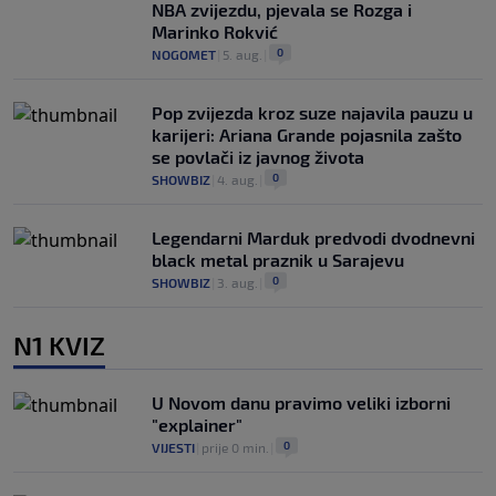
NBA zvijezdu, pjevala se Rozga i
Marinko Rokvić
0
NOGOMET
|
5. aug.
|
Pop zvijezda kroz suze najavila pauzu u
karijeri: Ariana Grande pojasnila zašto
se povlači iz javnog života
0
SHOWBIZ
|
4. aug.
|
Legendarni Marduk predvodi dvodnevni
black metal praznik u Sarajevu
0
SHOWBIZ
|
3. aug.
|
N1 KVIZ
U Novom danu pravimo veliki izborni
"explainer"
0
VIJESTI
|
prije 0 min.
|