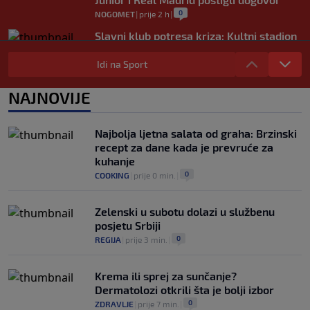
0
NOGOMET
|
prije 2 h
|
Slavni klub potresa kriza: Kultni stadion
u Italiji bit će prazan na početku sezone,
navijači objavili rat upravi
Idi na Sport
0
NOGOMET
|
prije 3 h
|
NAJNOVIJE
Izvinjenje s elementima prijetnje i
„gomila slabića“ u UEFA-i
0
NOGOMET
|
prije 3 h
|
Najbolja ljetna salata od graha: Brzinski
recept za dane kada je prevruće za
kuhanje
0
COOKING
|
prije 0 min.
|
Zelenski u subotu dolazi u službenu
posjetu Srbiji
0
REGIJA
|
prije 3 min.
|
Krema ili sprej za sunčanje?
Dermatolozi otkrili šta je bolji izbor
0
ZDRAVLJE
|
prije 7 min.
|