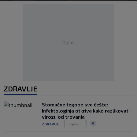
Oglas
ZDRAVLJE
Stomačne tegobe sve češće:
Infektologinja otkriva kako razlikovati
virozu od trovanja
|
|
0
ZDRAVLJE
prije 4 h