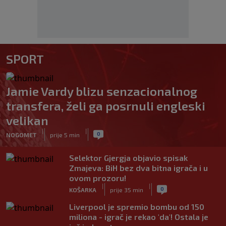
SPORT
Jamie Vardy blizu senzacionalnog
transfera, želi ga posrnuli engleski
velikan
|
|
0
NOGOMET
prije 5 min
Selektor Gjergja objavio spisak
Zmajeva: BiH bez dva bitna igrača i u
ovom prozoru!
|
|
0
KOŠARKA
prije 35 min
Liverpool je spremio bombu od 150
miliona - igrač je rekao 'da'! Ostala je