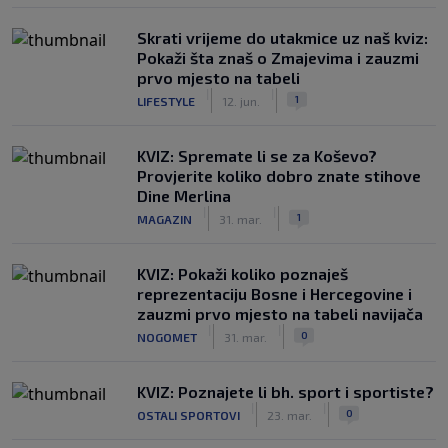
Skrati vrijeme do utakmice uz naš kviz:
Pokaži šta znaš o Zmajevima i zauzmi
prvo mjesto na tabeli
|
|
1
LIFESTYLE
12. jun.
KVIZ: Spremate li se za Koševo?
Provjerite koliko dobro znate stihove
Dine Merlina
|
|
1
MAGAZIN
31. mar.
KVIZ: Pokaži koliko poznaješ
reprezentaciju Bosne i Hercegovine i
zauzmi prvo mjesto na tabeli navijača
|
|
0
NOGOMET
31. mar.
KVIZ: Poznajete li bh. sport i sportiste?
|
|
0
OSTALI SPORTOVI
23. mar.