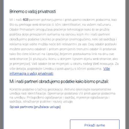
Brinemo o vašoj privatnosti
Mi i naši
603
partneri pohranjujemo i pristupamo osobnim podacima, kao
što su pretraga web stranica ili lični identifikatori, na vašem računaru .
Odabir Prihvatam omogućava praćenje tehnologije kako bi se pružila
podrška dolje prikazanim svrhama na osnovu kojih mi i naši partneri
obrađujemo podatke Ukoliko je praćenje onemogućeno, neki od sadržaja i
reklama koje vidite možda neće biti relevantni za vas. Ovaj odabir postavki
Oglas
možete ponovno odabrati i pritom promijeniti trenutni odabir ili pristanak
tako što ćete kliknuti na Upravljaj željenim postavkama link na dnu ove
web stranice [ili plutajuću ikonu u donjem lijevom dijelu web stranice, ako
je primjenjivo]. Vaš odabir će se mijenjati u okviru našeg Wеб локација. Za
više detalja, pogledajte Uredbu o postupanju s ličnim podacima.
Više
informacija o vašoj privatnosti
Mi i naši partneri obrađujemo podatke kako bismo pružali:
Koristite podatke o tačnoj geolokaciji. Aktivno skenirajte karakteristike
uređaja radi identifikacije. Spremanje podataka i/ili pristupanje podacima
na uređaju. Prilagođeno oglašavanje i sadržaj, mjerenje oglašavanja i
sadržaja, istraživanje publike i razvoj usluga.
Spisak partnera (pružalaca usluga)
Oglas
Prikaži svrhe