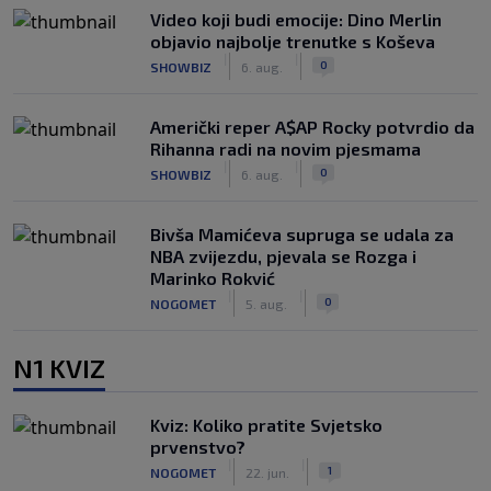
Video koji budi emocije: Dino Merlin
objavio najbolje trenutke s Koševa
|
|
0
SHOWBIZ
6. aug.
Američki reper A$AP Rocky potvrdio da
Rihanna radi na novim pjesmama
|
|
0
SHOWBIZ
6. aug.
Bivša Mamićeva supruga se udala za
NBA zvijezdu, pjevala se Rozga i
Marinko Rokvić
|
|
0
NOGOMET
5. aug.
N1 KVIZ
Kviz: Koliko pratite Svjetsko
prvenstvo?
|
|
1
NOGOMET
22. jun.