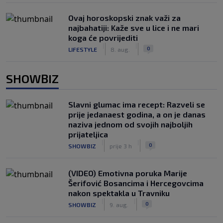
Ovaj horoskopski znak važi za
najbahatiji: Kaže sve u lice i ne mari
koga će povrijediti
|
|
0
LIFESTYLE
8. aug.
SHOWBIZ
Slavni glumac ima recept: Razveli se
prije jedanaest godina, a on je danas
naziva jednom od svojih najboljih
prijateljica
|
|
0
SHOWBIZ
prije 3 h
(VIDEO) Emotivna poruka Marije
Šerifović Bosancima i Hercegovcima
nakon spektakla u Travniku
|
|
0
SHOWBIZ
9. aug.