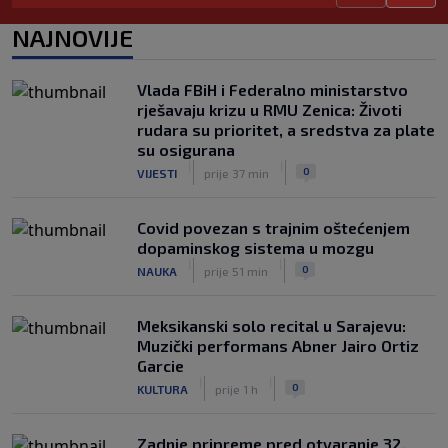
Nova kriza potresa FIFA-u: Gianni
NAJNOVIJE
Infantino je sada optužen za "obmanu"
|
|
0
NOGOMET
prije 2 h
Vlada FBiH i Federalno ministarstvo
Kerim Alajbegović tek stigao, a legende
rješavaju krizu u RMU Zenica: Životi
Juventusa već oduševljene: "Može biti
rudara su prioritet, a sredstva za plate
okosnica tima"
su osigurana
|
|
0
NOGOMET
prije 2 h
|
|
0
VIJESTI
prije 37 min
Covid povezan s trajnim oštećenjem
dopaminskog sistema u mozgu
|
|
0
NAUKA
prije 51 min
Meksikanski solo recital u Sarajevu:
Muzički performans Abner Jairo Ortiz
Garcie
|
|
0
KULTURA
prije 1 h
Zadnje pripreme pred otvaranje 32.