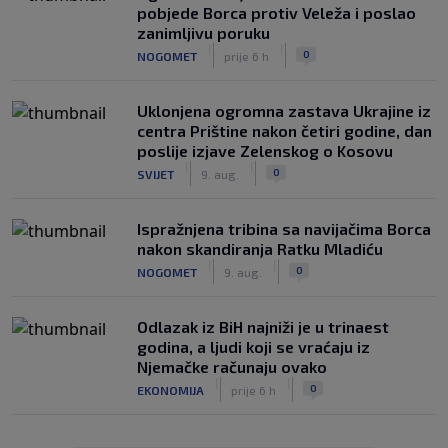
pobjede Borca protiv Veleža i poslao
zanimljivu poruku
|
|
0
NOGOMET
prije 6 h
Uklonjena ogromna zastava Ukrajine iz
centra Prištine nakon četiri godine, dan
poslije izjave Zelenskog o Kosovu
|
|
0
SVIJET
9. aug.
Ispražnjena tribina sa navijačima Borca
nakon skandiranja Ratku Mladiću
|
|
0
NOGOMET
9. aug.
Odlazak iz BiH najniži je u trinaest
godina, a ljudi koji se vraćaju iz
Njemačke računaju ovako
|
|
0
EKONOMIJA
prije 6 h