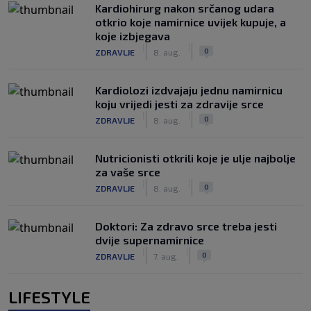
Kardiohirurg nakon srčanog udara
otkrio koje namirnice uvijek kupuje, a
koje izbjegava
|
|
0
ZDRAVLJE
8. aug.
Kardiolozi izdvajaju jednu namirnicu
koju vrijedi jesti za zdravije srce
|
|
0
ZDRAVLJE
8. aug.
Nutricionisti otkrili koje je ulje najbolje
za vaše srce
|
|
0
ZDRAVLJE
8. aug.
Doktori: Za zdravo srce treba jesti
dvije supernamirnice
|
|
0
ZDRAVLJE
7. aug.
LIFESTYLE