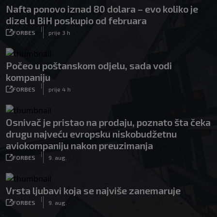
Nafta ponovo iznad 80 dolara – evo koliko je
dizel u BiH poskupio od februara
|
FORBES
prije 3 h
Počeo u poštanskom odjelu, sada vodi
kompaniju
|
FORBES
prije 4 h
Osnivač je pristao na prodaju, poznato šta čeka
drugu najveću evropsku niskobudžetnu
aviokompaniju nakon preuzimanja
|
FORBES
9. aug.
Vrsta ljubavi koja se najviše zanemaruje
|
FORBES
9. aug.