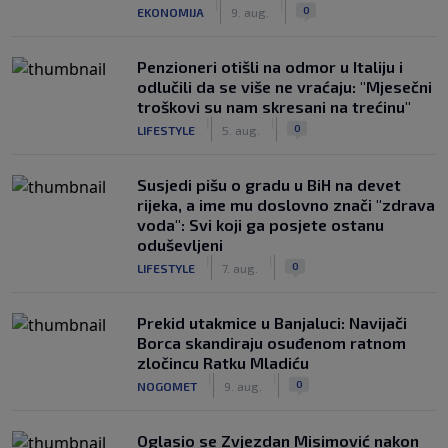
|
|
0
EKONOMIJA
9. aug.
Penzioneri otišli na odmor u Italiju i
odlučili da se više ne vraćaju: "Mjesečni
troškovi su nam skresani na trećinu"
|
|
0
LIFESTYLE
5. aug.
Susjedi pišu o gradu u BiH na devet
rijeka, a ime mu doslovno znači "zdrava
voda": Svi koji ga posjete ostanu
oduševljeni
|
|
0
LIFESTYLE
7. aug.
Prekid utakmice u Banjaluci: Navijači
Borca skandiraju osuđenom ratnom
zločincu Ratku Mladiću
|
|
0
NOGOMET
9. aug.
Oglasio se Zvjezdan Misimović nakon