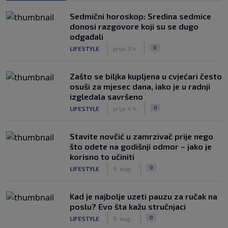
Sedmični horoskop: Sredina sedmice
donosi razgovore koji su se dugo
odgađali
|
|
0
LIFESTYLE
prije 3 h
Zašto se biljka kupljena u cvjećari često
osuši za mjesec dana, iako je u radnji
izgledala savršeno
|
|
0
LIFESTYLE
prije 4 h
Stavite novčić u zamrzivač prije nego
što odete na godišnji odmor – jako je
korisno to učiniti
|
|
0
LIFESTYLE
9. aug.
Kad je najbolje uzeti pauzu za ručak na
poslu? Evo šta kažu stručnjaci
|
|
0
LIFESTYLE
9. aug.