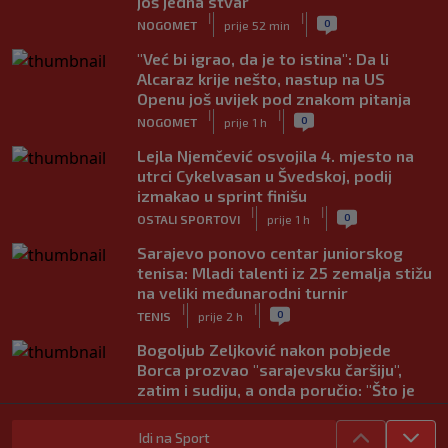
još jedna stvar
|
|
0
NOGOMET
prije 52 min
"Već bi igrao, da je to istina": Da li
Alcaraz krije nešto, nastup na US
Openu još uvijek pod znakom pitanja
|
|
0
NOGOMET
prije 1 h
Lejla Njemčević osvojila 4. mjesto na
utrci Cykelvasan u Švedskoj, podij
izmakao u sprint finišu
|
|
0
OSTALI SPORTOVI
prije 1 h
Sarajevo ponovo centar juniorskog
tenisa: Mladi talenti iz 25 zemalja stižu
na veliki međunarodni turnir
|
|
0
TENIS
prije 2 h
Bogoljub Zeljković nakon pobjede
Borca prozvao "sarajevsku čaršiju",
zatim i sudiju, a onda poručio: "Što je
Borac jači, buka je veća"
|
|
0
NOGOMET
prije 2 h
Idi na Sport