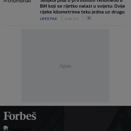
BiH koji se rijetko nalazi u svijetu: Dvije
rijeke kilometrima teku jedna uz drugu
|
|
0
LIFESTYLE
prije 2 h
Oglas