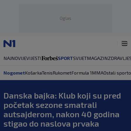
Oglas
NAJNOVIJE
VIJESTI
SPORT
SVIJET
MAGAZIN
ZDRAVLJE
Nogomet
Košarka
Tenis
Rukomet
Formula 1
MMA
Ostali sporto
Danska bajka: Klub koji su pred
početak sezone smatrali
autsajderom, nakon 40 godina
stigao do naslova prvaka