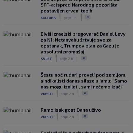
SFF-a: Ispred Narodnog pozorišta
postavljen crveni tepih
|
|
0
KULTURA
prije 1 h
Bivši izraelski pregovarač Daniel Levy
za N1: Netanyahu žrtvuje sve za
opstanak, Trumpov plan za Gazu je
apsolutni promašaj
|
|
0
SVIJET
prije 2 h
Šestu noć rudari proveli pod zemljom,
sindikalisti danas silaze u jamu: "Samo
nas mogu iznijeti, sami nećemo izaći"
|
|
0
VIJESTI
prije 2 h
Ramo Isak gost Dana uživo
|
|
0
VIJESTI
prije 2 h
Susjedi pišu o prirodnom fenomenu u