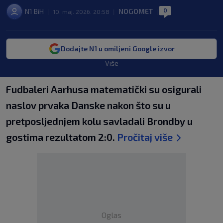
0
N1 BiH
NOGOMET
|
10. maj. 2026. 20:58
|
|
Dodajte N1 u omiljeni Google izvor
Više
Fudbaleri Aarhusa matematički su osigurali
naslov prvaka Danske nakon što su u
pretposljednjem kolu savladali Brondby u
gostima rezultatom 2:0.
Pročitaj više
Oglas