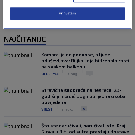
Prihvatam
NAJČITANIJE
Komarci je ne podnose, a ljude
oduševljava: Biljka koja bi trebala rasti
na svakom balkonu
|
|
0
LIFESTYLE
9. aug.
Stravična saobraćajna nesreća: 23-
godišnji mladić poginuo, jedna osoba
povijeđena
|
|
0
VIJESTI
9. aug.
Što ste naručivali, naručivali ste: Kraj
Glova u BiH, od sutra prestaju dostave