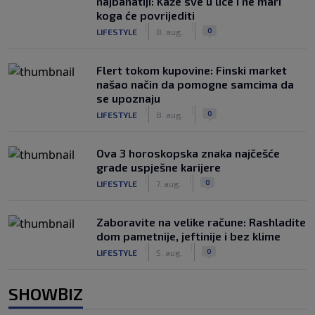
najbahatiji: Kaže sve u lice i ne mari
koga će povrijediti
|
|
0
LIFESTYLE
8. aug.
Flert tokom kupovine: Finski market
našao način da pomogne samcima da
se upoznaju
|
|
0
LIFESTYLE
8. aug.
Ova 3 horoskopska znaka najčešće
grade uspješne karijere
|
|
0
LIFESTYLE
7. aug.
Zaboravite na velike račune: Rashladite
dom pametnije, jeftinije i bez klime
|
|
0
LIFESTYLE
5. aug.
SHOWBIZ