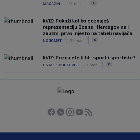
|
|
1
MAGAZIN
31. mar.
KVIZ: Pokaži koliko poznaješ
reprezentaciju Bosne i Hercegovine i
zauzmi prvo mjesto na tabeli navijača
|
|
0
NOGOMET
31. mar.
KVIZ: Poznajete li bh. sport i sportiste?
|
|
0
OSTALI SPORTOVI
23. mar.