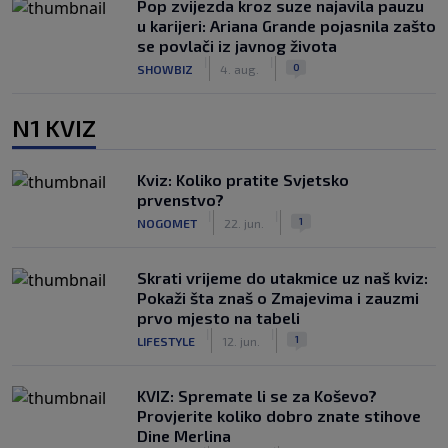
Pop zvijezda kroz suze najavila pauzu
u karijeri: Ariana Grande pojasnila zašto
se povlači iz javnog života
|
|
0
SHOWBIZ
4. aug.
N1 KVIZ
Kviz: Koliko pratite Svjetsko
prvenstvo?
|
|
1
NOGOMET
22. jun.
Skrati vrijeme do utakmice uz naš kviz:
Pokaži šta znaš o Zmajevima i zauzmi
prvo mjesto na tabeli
|
|
1
LIFESTYLE
12. jun.
KVIZ: Spremate li se za Koševo?
Provjerite koliko dobro znate stihove
Dine Merlina