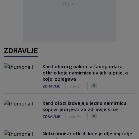
Oglas
ZDRAVLJE
Kardiohirurg nakon srčanog udara
otkrio koje namirnice uvijek kupuje, a
koje izbjegava
|
|
0
ZDRAVLJE
prije 2 h
Kardiolozi izdvajaju jednu namirnicu
koju vrijedi jesti za zdravije srce
|
|
0
ZDRAVLJE
prije 5 h
Nutricionisti otkrili koje je ulje najbolje