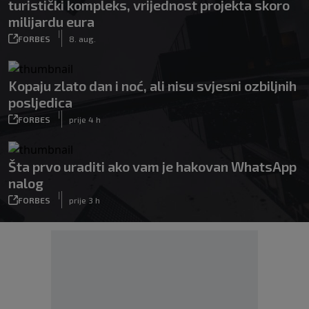
turistički kompleks, vrijednost projekta skoro
milijardu eura
|
FORBES
8. aug.
Kopaju zlato dan i noć, ali nisu svjesni ozbiljnih
posljedica
|
FORBES
prije 4 h
Šta prvo uraditi ako vam je hakovan WhatsApp
nalog
|
FORBES
prije 3 h