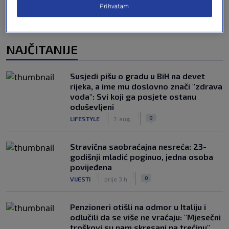
Prihvatam
NAJČITANIJE
Susjedi pišu o gradu u BiH na devet
rijeka, a ime mu doslovno znači "zdrava
voda": Svi koji ga posjete ostanu
oduševljeni
|
|
0
LIFESTYLE
7. aug.
Stravična saobraćajna nesreća: 23-
godišnji mladić poginuo, jedna osoba
povijeđena
|
|
0
VIJESTI
prije 3 h
Penzioneri otišli na odmor u Italiju i
odlučili da se više ne vraćaju: "Mjesečni
troškovi su nam skresani na trećinu"