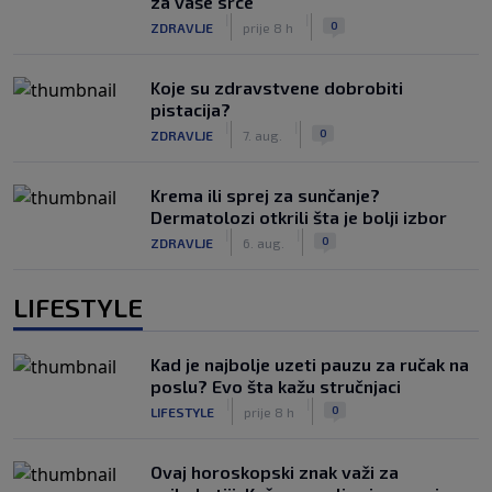
za vaše srce
|
|
0
ZDRAVLJE
prije 8 h
Koje su zdravstvene dobrobiti
pistacija?
|
|
0
ZDRAVLJE
7. aug.
Krema ili sprej za sunčanje?
Dermatolozi otkrili šta je bolji izbor
|
|
0
ZDRAVLJE
6. aug.
LIFESTYLE
Kad je najbolje uzeti pauzu za ručak na
poslu? Evo šta kažu stručnjaci
|
|
0
LIFESTYLE
prije 8 h
Ovaj horoskopski znak važi za