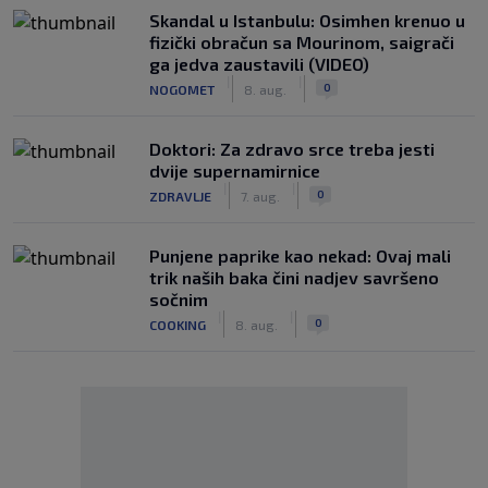
Skandal u Istanbulu: Osimhen krenuo u
fizički obračun sa Mourinom, saigrači
ga jedva zaustavili (VIDEO)
|
|
0
NOGOMET
8. aug.
Doktori: Za zdravo srce treba jesti
dvije supernamirnice
|
|
0
ZDRAVLJE
7. aug.
Punjene paprike kao nekad: Ovaj mali
trik naših baka čini nadjev savršeno
sočnim
|
|
0
COOKING
8. aug.