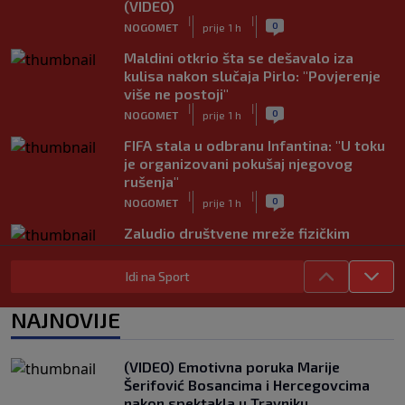
(VIDEO)
|
|
0
NOGOMET
prije 1 h
Maldini otkrio šta se dešavalo iza
kulisa nakon slučaja Pirlo: "Povjerenje
više ne postoji"
|
|
0
NOGOMET
prije 1 h
FIFA stala u odbranu Infantina: "U toku
je organizovani pokušaj njegovog
rušenja"
|
|
0
NOGOMET
prije 1 h
Zaludio društvene mreže fizičkim
izgledom, ali Okoye spušta loptu: "Ja
sam prije svega golman" (FOTO+VIDEO)
Idi na Sport
|
|
0
NOGOMET
prije 1 h
NAJNOVIJE
Japanac šetao Baščaršijom pa slučajno
sreo legendu Galatasaraya: Nije znao
ko je čovjek ispred njega
(VIDEO) Emotivna poruka Marije
|
|
0
VIRALNO
prije 1 h
Šerifović Bosancima i Hercegovcima
nakon spektakla u Travniku