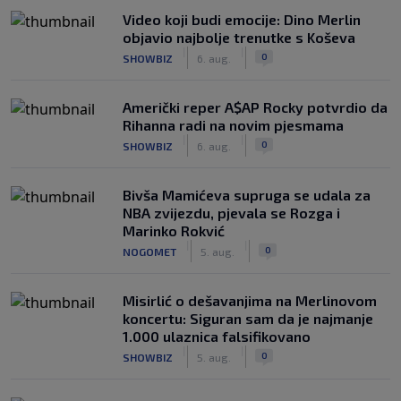
Video koji budi emocije: Dino Merlin
objavio najbolje trenutke s Koševa
|
|
0
SHOWBIZ
6. aug.
Američki reper A$AP Rocky potvrdio da
Rihanna radi na novim pjesmama
|
|
0
SHOWBIZ
6. aug.
Bivša Mamićeva supruga se udala za
NBA zvijezdu, pjevala se Rozga i
Marinko Rokvić
|
|
0
NOGOMET
5. aug.
Misirlić o dešavanjima na Merlinovom
koncertu: Siguran sam da je najmanje
1.000 ulaznica falsifikovano
|
|
0
SHOWBIZ
5. aug.