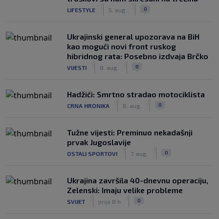
|
|
0
LIFESTYLE
5. aug.
Ukrajinski general upozorava na BiH
kao mogući novi front ruskog
hibridnog rata: Posebno izdvaja Brčko
|
|
0
VIJESTI
8. aug.
Hadžići: Smrtno stradao motociklista
|
|
0
CRNA HRONIKA
8. aug.
Tužne vijesti: Preminuo nekadašnji
prvak Jugoslavije
|
|
0
OSTALI SPORTOVI
7. aug.
Ukrajina završila 40-dnevnu operaciju,
Zelenski: Imaju velike probleme
|
|
0
SVIJET
prije 8 h