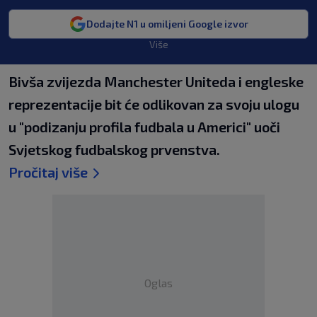
Dodajte N1 u omiljeni Google izvor
Više
Bivša zvijezda Manchester Uniteda i engleske
reprezentacije bit će odlikovan za svoju ulogu
u "podizanju profila fudbala u Americi" uoči
Svjetskog fudbalskog prvenstva.
Pročitaj više
Oglas