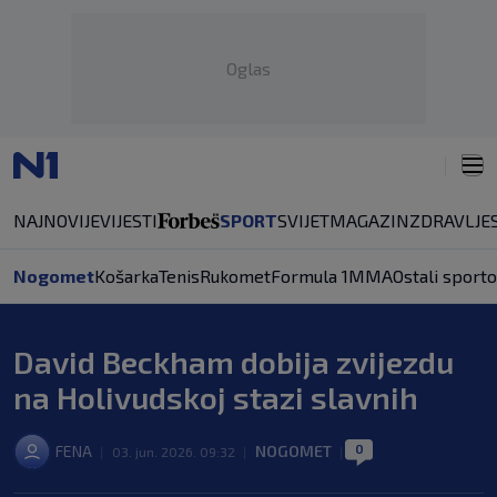
Oglas
NAJNOVIJE
VIJESTI
SPORT
SVIJET
MAGAZIN
ZDRAVLJE
Nogomet
Košarka
Tenis
Rukomet
Formula 1
MMA
Ostali sporto
David Beckham dobija zvijezdu
na Holivudskoj stazi slavnih
0
FENA
NOGOMET
|
03. jun. 2026. 09:32
|
|