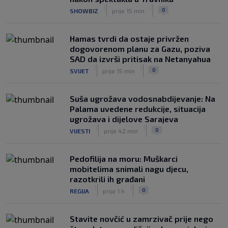
Modrić bi mogao dobiti neočekivanu
|
|
0
SHOWBIZ
prije 15 min
ulogu u Milanu: Gazzetta nagovijestila
veliki potez
|
|
0
NOGOMET
prije 6 h
Hamas tvrdi da ostaje privržen
dogovorenom planu za Gazu, poziva
SAD da izvrši pritisak na Netanyahua
|
|
0
SVIJET
prije 15 min
Suša ugrožava vodosnabdijevanje: Na
Palama uvedene redukcije, situacija
ugrožava i dijelove Sarajeva
|
|
0
VIJESTI
prije 42 min
Pedofilija na moru: Muškarci
mobitelima snimali nagu djecu,
razotkrili ih građani
|
|
0
REGIJA
prije 1 h
Stavite novčić u zamrzivač prije nego