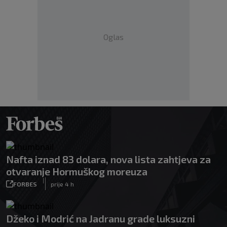
Oglas
Nafta iznad 83 dolara, nova lista zahtjeva za
otvaranje Hormuškog moreuza
|
FORBES
prije 4 h
Džeko i Modrić na Jadranu grade luksuzni