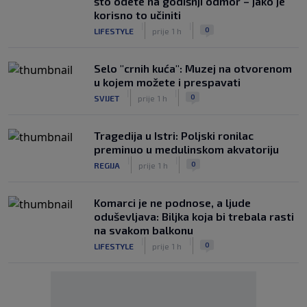
što odete na godišnji odmor – jako je
korisno to učiniti
|
|
0
LIFESTYLE
prije 1 h
Selo "crnih kuća": Muzej na otvorenom
u kojem možete i prespavati
|
|
0
SVIJET
prije 1 h
Tragedija u Istri: Poljski ronilac
preminuo u medulinskom akvatoriju
|
|
0
REGIJA
prije 1 h
Komarci je ne podnose, a ljude
oduševljava: Biljka koja bi trebala rasti
na svakom balkonu
|
|
0
LIFESTYLE
prije 1 h