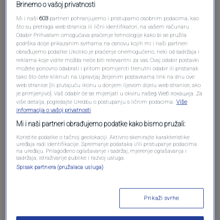
Brinemo o vašoj privatnosti
Mi i naši
603
partneri pohranjujemo i pristupamo osobnim podacima, kao
što su pretraga web stranica ili lični identifikatori, na vašem računaru .
Odabir Prihvatam omogućava praćenje tehnologije kako bi se pružila
podrška dolje prikazanim svrhama na osnovu kojih mi i naši partneri
obrađujemo podatke Ukoliko je praćenje onemogućeno, neki od sadržaja i
reklama koje vidite možda neće biti relevantni za vas. Ovaj odabir postavki
Oglas
možete ponovno odabrati i pritom promijeniti trenutni odabir ili pristanak
tako što ćete kliknuti na Upravljaj željenim postavkama link na dnu ove
web stranice [ili plutajuću ikonu u donjem lijevom dijelu web stranice, ako
je primjenjivo]. Vaš odabir će se mijenjati u okviru našeg Wеб локација. Za
više detalja, pogledajte Uredbu o postupanju s ličnim podacima.
Više
informacija o vašoj privatnosti
Mi i naši partneri obrađujemo podatke kako bismo pružali:
Koristite podatke o tačnoj geolokaciji. Aktivno skenirajte karakteristike
uređaja radi identifikacije. Spremanje podataka i/ili pristupanje podacima
na uređaju. Prilagođeno oglašavanje i sadržaj, mjerenje oglašavanja i
sadržaja, istraživanje publike i razvoj usluga.
Spisak partnera (pružalaca usluga)
Oglas
Prikaži svrhe