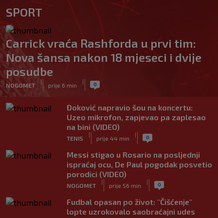
SPORT
Carrick vraća Rashforda u prvi tim:
Nova šansa nakon 18 mjeseci i dvije
posudbe
|
|
0
NOGOMET
prije 6 min
Đoković napravio šou na koncertu:
Uzeo mikrofon, zapjevao pa zaplesao
na bini (VIDEO)
|
|
0
TENIS
prije 44 min
Messi stigao u Rosario na posljednji
ispraćaj ocu, De Paul pogodak posvetio
porodici (VIDEO)
|
|
0
NOGOMET
prije 56 min
Fudbal opasan po život: "Čišćenje"
lopte uzrokovalo saobraćajni udes