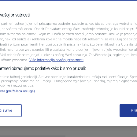
PODCAST
čudo što Bosna tako
N1 SPECIJAL
vašoj privatnosti
o’ nam nikad neće
3
partneri pohranjujemo i pristupamo osobnim podacima, kao što su pretraga web stranica 
FENOMENI
ri, na vašem računaru . Odabir Prihvatam omogućava praćenje tehnologije kako bi se pruž
anim svrhama na osnovu kojih mi i naši partneri obrađujemo podatke Ukoliko je praćenj
 neki od sadržaja i reklama koje vidite možda neće biti relevantni za vas. Ovaj odabir p
NEISTRAŽENO
ati i pritom promijeniti trenutni odabir ili pristanak tako što ćete kliknuti na Upravljaj 
ink na dnu ove web stranice [ili plutajuću ikonu u donjem lijevom dijelu web stranice, a
mentara
VIRALNO
. Vaš odabir će se mijenjati u okviru našeg Wеб локација. Za više detalja, pogledajte Ure
s ličnim podacima.
Više informacija o vašoj privatnosti
FOTO
partneri obrađujemo podatke kako bismo pružali:
atke o tačnoj geolokaciji. Aktivno skenirajte karakteristike uređaja radi identifikacije. Sp
PROMO
li pristupanje podacima na uređaju. Prilagođeno oglašavanje i sadržaj, mjerenje oglašavanj
publike i razvoj usluga.
era (pružalaca usluga)
VIDEO
rvatskim" fudbalerima koji su donijeli brojne uspje
ži svrhe
Pr
svi su porijeklom iz Bosne i Hercegovine. Tekst pr