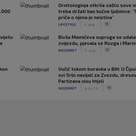
Ornitologinja otkrila zašto sove n
1.000
treba držati kao kućne ljubimce: "
priča o njima je neistina"
|
|
0
LIFESTYLE
4. aug.
vijetu
Bivša Mamićeva supruga se udala
ve
zvijezdu, pjevala se Rozga i Mari
|
|
0
NOGOMET
5. aug.
akon
Vučić tokom boravka u BiH: U Čipul
svi Srbi navijali za Zvezdu, dreso
Partizana nisu htjeli
|
|
0
NOGOMET
prije 7 h