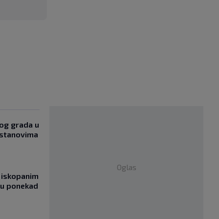
og grada u
 stanovima
Oglas
 iskopanim
bu ponekad