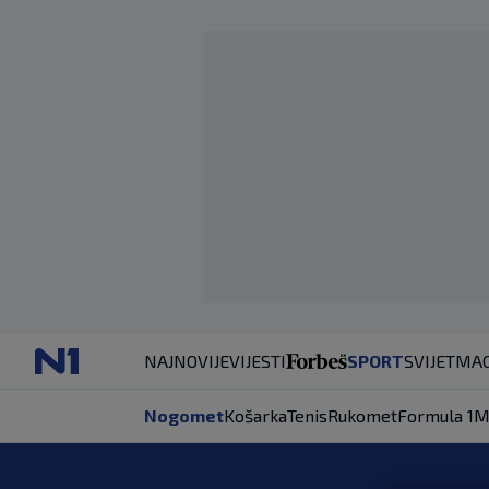
NAJNOVIJE
VIJESTI
SPORT
SVIJET
MAG
Nogomet
Košarka
Tenis
Rukomet
Formula 1
M