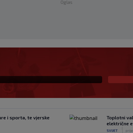
Oglas
! Talentovani ofanzivac
na Santiago Bernabeu
re i sporta, te vjerske
Toplotni va
električne e
|
SVIJET
prij