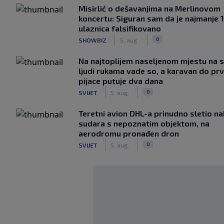
Misirlić o dešavanjima na Merlinovom
koncertu: Siguran sam da je najmanje 
ulaznica falsifikovano
|
|
0
SHOWBIZ
5. aug.
Na najtoplijem naseljenom mjestu na s
ljudi rukama vade so, a karavan do pr
pijace putuje dva dana
|
|
0
SVIJET
5. aug.
Teretni avion DHL-a prinudno sletio n
sudara s nepoznatim objektom, na
aerodromu pronađen dron
|
|
0
SVIJET
5. aug.