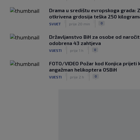
Drama u središtu evropskoga grada: 
otkrivena grdosija teška 250 kilogram
|
|
0
SVIJET
prije 20 min
Državljanstvo BiH za osobe od naročite 
odobrena 43 zahtjeva
|
|
0
VIJESTI
prije 1 h
FOTO/VIDEO Požar kod Konjica prijeti k
angažman helikoptera OSBiH
|
|
0
VIJESTI
prije 2 h