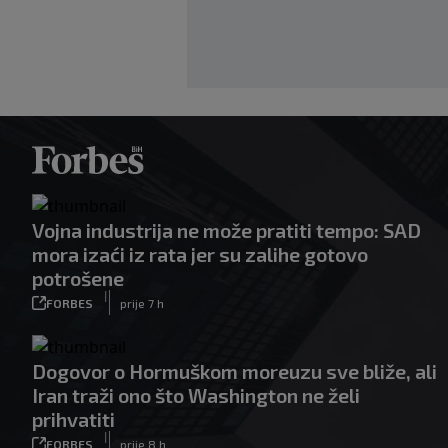
Vojna industrija ne može pratiti tempo: SAD
mora izaći iz rata jer su zalihe gotovo
potrošene
|
FORBES
prije 7 h
Dogovor o Hormuškom moreuzu sve bliže, ali
Iran traži ono što Washington ne želi
prihvatiti
|
FORBES
prije 8 h