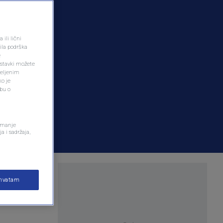
ili lični
ila podrška
e
ostavki možete
željenim
ko je
dbu o
remanje
a i sadržaja,
he njihovoj
ihvatam
enosimo u