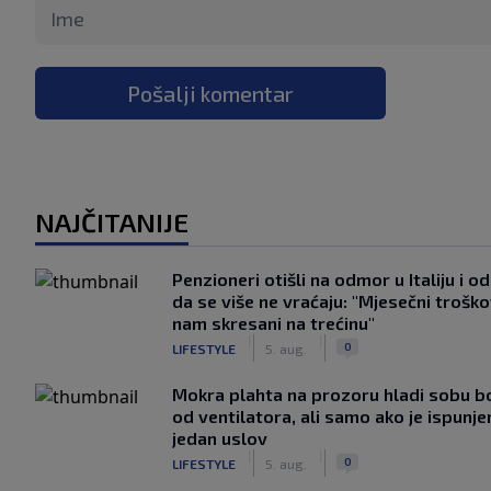
Pošalji komentar
NAJČITANIJE
Penzioneri otišli na odmor u Italiju i odl
da se više ne vraćaju: "Mjesečni troško
nam skresani na trećinu"
|
|
0
LIFESTYLE
5. aug.
Mokra plahta na prozoru hladi sobu bo
od ventilatora, ali samo ako je ispunje
jedan uslov
|
|
0
LIFESTYLE
5. aug.