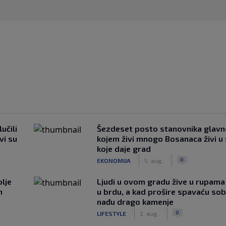
učili
Šezdeset posto stanovnika glavn
vi su
kojem živi mnogo Bosanaca živi u
koje daje grad
|
|
0
EKONOMIJA
5. aug.
lje
Ljudi u ovom gradu žive u rupama
n
u brdu, a kad prošire spavaću so
nađu drago kamenje
|
|
0
LIFESTYLE
2. aug.