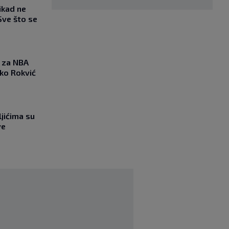
ikad ne
Sve što se
 za NBA
nko Rokvić
jićima su
ve