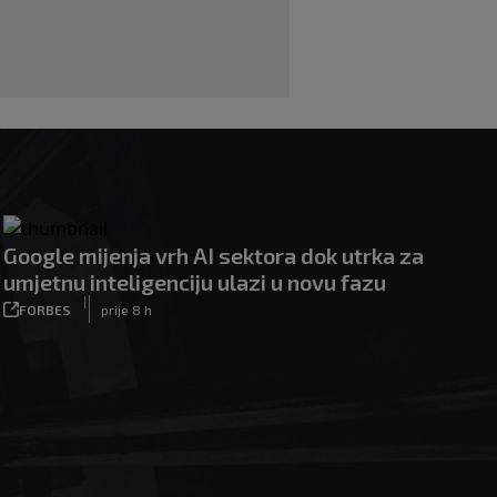
donio naslov Mundijala želi otići
|
|
0
NOGOMET
prije 3 h
Google mijenja vrh AI sektora dok utrka za
umjetnu inteligenciju ulazi u novu fazu
|
FORBES
prije 8 h