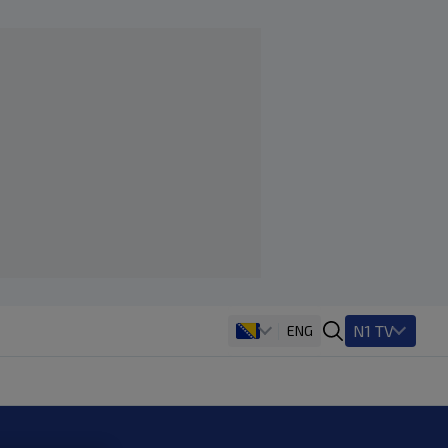
N1 TV
ENG