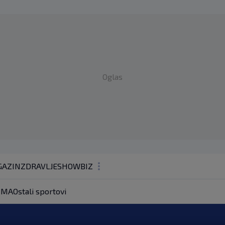
Oglas
AZIN
ZDRAVLJE
SHOWBIZ
KOLUMNE
MA
Ostali sportovi