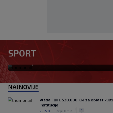
Real Madrid je oborio rekord
SPORT
za 135 miliona eura stigao 
|
|
0
NOGOMET
prije 11 min
NAJNOVIJE
Vlada FBiH: 530.000 KM za oblast kultu
institucije
|
|
0
VIJESTI
prije 11 min