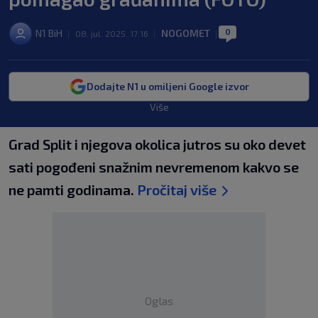
0
N1 BiH
NOGOMET
|
08. jul. 2025. 17:16
|
|
Dodajte N1 u omiljeni Google izvor
Više
Grad Split i njegova okolica jutros su oko devet
sati pogođeni snažnim nevremenom kakvo se
ne pamti godinama.
Pročitaj više
Oglas