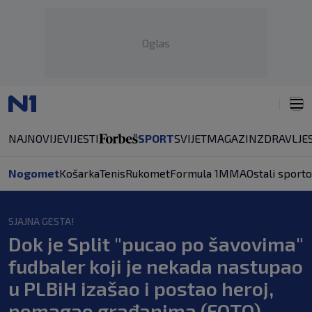
Oglas
NAJNOVIJE
VIJESTI
SPORT
SVIJET
MAGAZIN
ZDRAVLJE
Nogomet
Košarka
Tenis
Rukomet
Formula 1
MMA
Ostali sporto
SJAJNA GESTA!
Dok je Split "pucao po šavovima"
fudbaler koji je nekada nastupao
u PLBiH izašao i postao heroj,
pomagao građanima (FOTO)