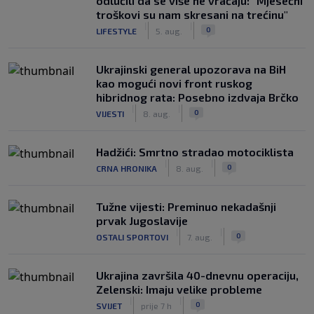
odlučili da se više ne vraćaju: "Mjesečni
troškovi su nam skresani na trećinu"
|
|
0
LIFESTYLE
5. aug.
Ukrajinski general upozorava na BiH
kao mogući novi front ruskog
hibridnog rata: Posebno izdvaja Brčko
|
|
0
VIJESTI
8. aug.
Hadžići: Smrtno stradao motociklista
|
|
0
CRNA HRONIKA
8. aug.
Tužne vijesti: Preminuo nekadašnji
prvak Jugoslavije
|
|
0
OSTALI SPORTOVI
7. aug.
Ukrajina završila 40-dnevnu operaciju,
Zelenski: Imaju velike probleme
|
|
0
SVIJET
prije 7 h