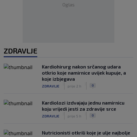
Oglas
ZDRAVLJE
Kardiohirurg nakon srčanog udara
otkrio koje namirnice uvijek kupuje, a
koje izbjegava
|
|
0
ZDRAVLJE
prije 2 h
Kardiolozi izdvajaju jednu namirnicu
koju vrijedi jesti za zdravije srce
|
|
0
ZDRAVLJE
prije 5 h
Nutricionisti otkrili koje je ulje najbolje