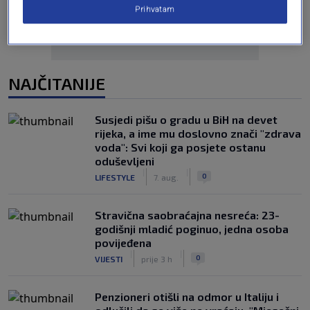
Prihvatam
NAJČITANIJE
Susjedi pišu o gradu u BiH na devet
rijeka, a ime mu doslovno znači "zdrava
voda": Svi koji ga posjete ostanu
oduševljeni
|
|
0
LIFESTYLE
7. aug.
Stravična saobraćajna nesreća: 23-
godišnji mladić poginuo, jedna osoba
povijeđena
|
|
0
VIJESTI
prije 3 h
Penzioneri otišli na odmor u Italiju i