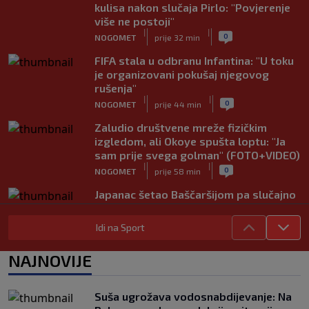
kulisa nakon slučaja Pirlo: "Povjerenje
više ne postoji"
|
|
0
NOGOMET
prije 32 min
FIFA stala u odbranu Infantina: "U toku
je organizovani pokušaj njegovog
rušenja"
|
|
0
NOGOMET
prije 44 min
Zaludio društvene mreže fizičkim
izgledom, ali Okoye spušta loptu: "Ja
sam prije svega golman" (FOTO+VIDEO)
|
|
0
NOGOMET
prije 58 min
Japanac šetao Baščaršijom pa slučajno
sreo legendu Galatasaraya: Nije znao
ko je čovjek ispred njega
Idi na Sport
|
|
0
VIRALNO
prije 1 h
NAJNOVIJE
Modrić bi mogao dobiti neočekivanu
ulogu u Milanu: Gazzetta nagovijestila
veliki potez
Suša ugrožava vodosnabdijevanje: Na
|
|
0
NOGOMET
prije 6 h