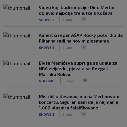
Video koji budi emocije: Dino Merlin
objavio najbolje trenutke s Koševa
|
|
0
SHOWBIZ
6. aug.
Američki reper A$AP Rocky potvrdio da
Rihanna radi na novim pjesmama
|
|
0
SHOWBIZ
6. aug.
Bivša Mamićeva supruga se udala za
NBA zvijezdu, pjevala se Rozga i
Marinko Rokvić
|
|
0
NOGOMET
5. aug.
Misirlić o dešavanjima na Merlinovom
koncertu: Siguran sam da je najmanje
1.000 ulaznica falsifikovano
|
|
0
SHOWBIZ
5. aug.