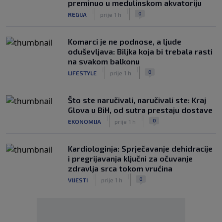
preminuo u medulinskom akvatoriju
|
|
0
REGIJA
prije 1 h
Komarci je ne podnose, a ljude
oduševljava: Biljka koja bi trebala rasti
na svakom balkonu
|
|
0
LIFESTYLE
prije 1 h
Što ste naručivali, naručivali ste: Kraj
Glova u BiH, od sutra prestaju dostave
|
|
0
EKONOMIJA
prije 1 h
Kardiologinja: Sprječavanje dehidracije
i pregrijavanja ključni za očuvanje
zdravlja srca tokom vrućina
|
|
0
VIJESTI
prije 1 h