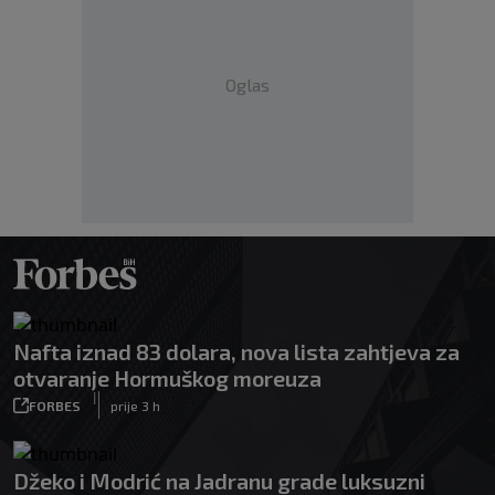
Oglas
Nafta iznad 83 dolara, nova lista zahtjeva za
otvaranje Hormuškog moreuza
|
FORBES
prije 3 h
Džeko i Modrić na Jadranu grade luksuzni