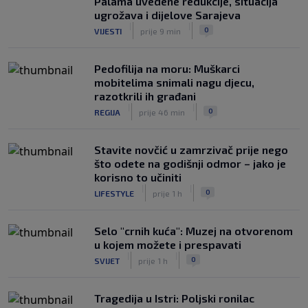
Palama uvedene redukcije, situacija
ugrožava i dijelove Sarajeva
"Peković je imao 140 kila, nisam mogao
|
|
0
VIJESTI
prije 9 min
to da ga pitam": Luda priča NBA
zvijezde, htio je samo jednu stvar
|
|
0
KOŠARKA
prije 6 h
Pedofilija na moru: Muškarci
mobitelima snimali nagu djecu,
razotkrili ih građani
|
|
0
REGIJA
prije 46 min
Stavite novčić u zamrzivač prije nego
što odete na godišnji odmor – jako je
korisno to učiniti
|
|
0
LIFESTYLE
prije 1 h
Selo "crnih kuća": Muzej na otvorenom
u kojem možete i prespavati
|
|
0
SVIJET
prije 1 h
Tragedija u Istri: Poljski ronilac