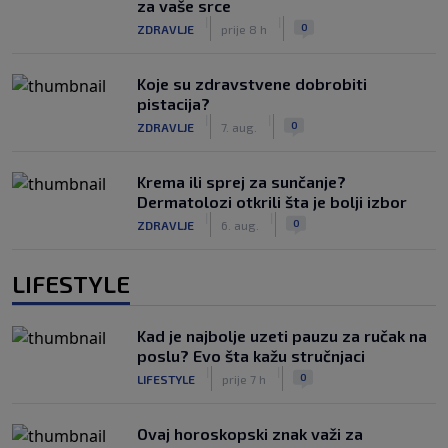
za vaše srce
|
|
0
ZDRAVLJE
prije 8 h
Koje su zdravstvene dobrobiti
pistacija?
|
|
0
ZDRAVLJE
7. aug.
Krema ili sprej za sunčanje?
Dermatolozi otkrili šta je bolji izbor
|
|
0
ZDRAVLJE
6. aug.
LIFESTYLE
Kad je najbolje uzeti pauzu za ručak na
poslu? Evo šta kažu stručnjaci
|
|
0
LIFESTYLE
prije 7 h
Ovaj horoskopski znak važi za