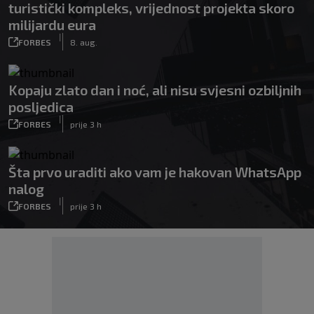
turistički kompleks, vrijednost projekta skoro
milijardu eura
|
FORBES
8. aug.
Kopaju zlato dan i noć, ali nisu svjesni ozbiljnih
posljedica
|
FORBES
prije 3 h
Šta prvo uraditi ako vam je hakovan WhatsApp
nalog
|
FORBES
prije 3 h