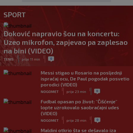
SPORT
Đoković napravio šou na koncertu:
Uzeo mikrofon, zapjevao pa zaplesao
na bini (VIDEO)
|
|
0
TENIS
prije 11 min
Messi stigao u Rosario na posljednji
ispraćaj ocu, De Paul pogodak posvetio
porodici (VIDEO)
|
|
0
NOGOMET
prije 23 min
Fudbal opasan po život: "Čišćenje"
lopte uzrokovalo saobraćajni udes
(VIDEO)
|
|
0
NOGOMET
prije 28 min
Maldini otkrio šta se dešavalo iza