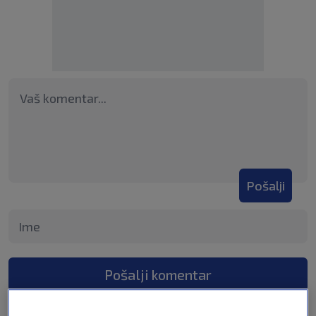
Pošalji
Pošalji komentar