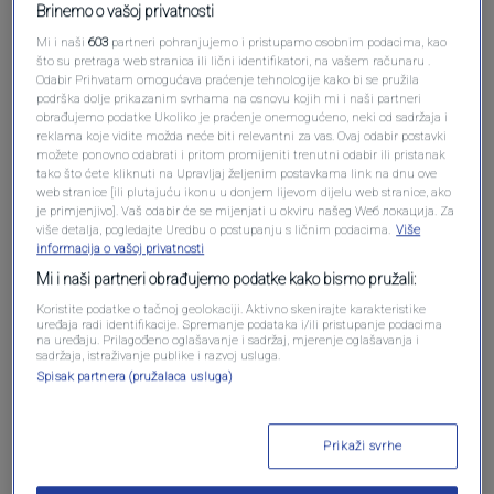
Brinemo o vašoj privatnosti
Mi i naši
603
partneri pohranjujemo i pristupamo osobnim podacima, kao
što su pretraga web stranica ili lični identifikatori, na vašem računaru .
Odabir Prihvatam omogućava praćenje tehnologije kako bi se pružila
podrška dolje prikazanim svrhama na osnovu kojih mi i naši partneri
obrađujemo podatke Ukoliko je praćenje onemogućeno, neki od sadržaja i
reklama koje vidite možda neće biti relevantni za vas. Ovaj odabir postavki
možete ponovno odabrati i pritom promijeniti trenutni odabir ili pristanak
tako što ćete kliknuti na Upravljaj željenim postavkama link na dnu ove
Oglas
web stranice [ili plutajuću ikonu u donjem lijevom dijelu web stranice, ako
je primjenjivo]. Vaš odabir će se mijenjati u okviru našeg Wеб локација. Za
više detalja, pogledajte Uredbu o postupanju s ličnim podacima.
Više
informacija o vašoj privatnosti
Mi i naši partneri obrađujemo podatke kako bismo pružali:
Koristite podatke o tačnoj geolokaciji. Aktivno skenirajte karakteristike
uređaja radi identifikacije. Spremanje podataka i/ili pristupanje podacima
na uređaju. Prilagođeno oglašavanje i sadržaj, mjerenje oglašavanja i
sadržaja, istraživanje publike i razvoj usluga.
Spisak partnera (pružalaca usluga)
Prikaži svrhe
Oglas