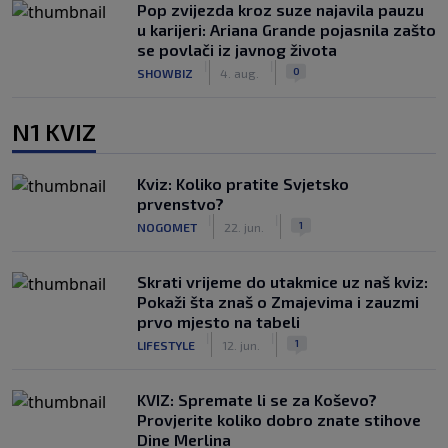
Pop zvijezda kroz suze najavila pauzu
u karijeri: Ariana Grande pojasnila zašto
se povlači iz javnog života
|
|
0
SHOWBIZ
4. aug.
N1 KVIZ
Kviz: Koliko pratite Svjetsko
prvenstvo?
|
|
1
NOGOMET
22. jun.
Skrati vrijeme do utakmice uz naš kviz:
Pokaži šta znaš o Zmajevima i zauzmi
prvo mjesto na tabeli
|
|
1
LIFESTYLE
12. jun.
KVIZ: Spremate li se za Koševo?
Provjerite koliko dobro znate stihove
Dine Merlina