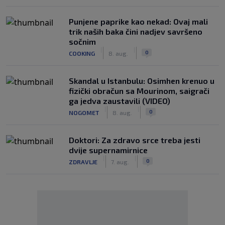
Punjene paprike kao nekad: Ovaj mali
trik naših baka čini nadjev savršeno
sočnim
|
|
0
COOKING
8. aug.
Skandal u Istanbulu: Osimhen krenuo u
fizički obračun sa Mourinom, saigrači
ga jedva zaustavili (VIDEO)
|
|
0
NOGOMET
8. aug.
Doktori: Za zdravo srce treba jesti
dvije supernamirnice
|
|
0
ZDRAVLJE
7. aug.