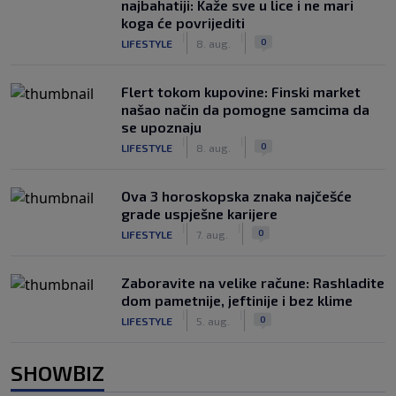
najbahatiji: Kaže sve u lice i ne mari
koga će povrijediti
|
|
0
LIFESTYLE
8. aug.
Flert tokom kupovine: Finski market
našao način da pomogne samcima da
se upoznaju
|
|
0
LIFESTYLE
8. aug.
Ova 3 horoskopska znaka najčešće
grade uspješne karijere
|
|
0
LIFESTYLE
7. aug.
Zaboravite na velike račune: Rashladite
dom pametnije, jeftinije i bez klime
|
|
0
LIFESTYLE
5. aug.
SHOWBIZ