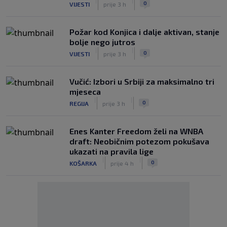
|
|
0
VIJESTI
prije 3 h
Požar kod Konjica i dalje aktivan, stanje
bolje nego jutros
|
|
0
VIJESTI
prije 3 h
Vučić: Izbori u Srbiji za maksimalno tri
mjeseca
|
|
0
REGIJA
prije 3 h
Enes Kanter Freedom želi na WNBA
draft: Neobičnim potezom pokušava
ukazati na pravila lige
|
|
0
KOŠARKA
prije 4 h