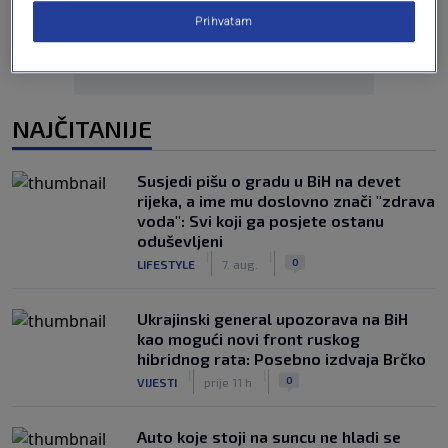
Prihvatam
NAJČITANIJE
Susjedi pišu o gradu u BiH na devet
rijeka, a ime mu doslovno znači "zdrava
voda": Svi koji ga posjete ostanu
oduševljeni
|
|
0
LIFESTYLE
7. aug.
Ukrajinski general upozorava na BiH
kao mogući novi front ruskog
hibridnog rata: Posebno izdvaja Brčko
|
|
0
VIJESTI
prije 11 h
Auto koje stoji na suncu ne hladi se