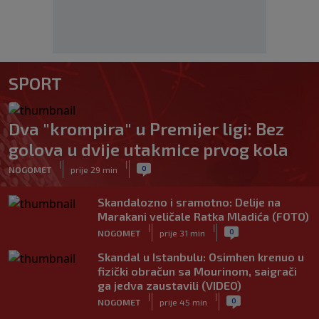
SPORT
Dva "krompira" u Premijer ligi: Bez
golova u dvije utakmice prvog kola
|
|
0
NOGOMET
prije 29 min
Skandalozno i sramotno: Delije na
Marakani veličale Ratka Mladića (FOTO)
|
|
0
NOGOMET
prije 31 min
Skandal u Istanbulu: Osimhen krenuo u
fizički obračun sa Mourinom, saigrači
ga jedva zaustavili (VIDEO)
|
|
0
NOGOMET
prije 45 min