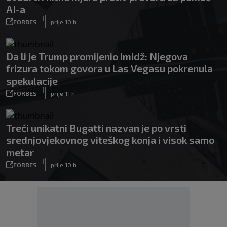
AI-a
|
FORBES
prije 10 h
Da li je Trump promijenio imidž: Njegova
frizura tokom govora u Las Vegasu pokrenula
spekulacije
|
FORBES
prije 11 h
Treći unikatni Bugatti nazvan je po vrsti
srednjovjekovnog viteškog konja i visok samo
metar
|
FORBES
prije 10 h