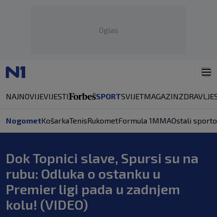
Oglas
NAJNOVIJE
VIJESTI
SPORT
SVIJET
MAGAZIN
ZDRAVLJE
Nogomet
Košarka
Tenis
Rukomet
Formula 1
MMA
Ostali sporto
Dok Topnici slave, Spursi su na
rubu: Odluka o ostanku u
Premier ligi pada u zadnjem
kolu! (VIDEO)