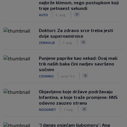
najbrže klimom, nego postupkom koji
traje petnaest sekundi
|
|
0
AUTO
6. aug.
Doktori: Za zdravo srce treba jesti
dvije supernamirnice
|
|
0
ZDRAVLJE
7. aug.
Punjene paprike kao nekad: Ovaj mali
trik naših baka čini nadjev savršeno
sočnim
|
|
0
COOKING
prije 11 h
Objavljeno koje države podržavaju
Infantina, a koje traže promjene: HNS
odavno zauzeo stranu
|
|
0
NOGOMET
7. aug.
"I danas osjećam ljubomoru": Ana