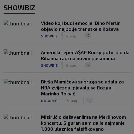
SHOWBIZ
Video koji budi emocije: Dino Merlin
objavio najbolje trenutke s Koševa
|
|
0
SHOWBIZ
6. aug.
Američki reper A$AP Rocky potvrdio da
Rihanna radi na novim pjesmama
|
|
0
SHOWBIZ
6. aug.
Bivša Mamićeva supruga se udala za
NBA zvijezdu, pjevala se Rozga i
Marinko Rokvić
|
|
0
NOGOMET
5. aug.
Misirlić o dešavanjima na Merlinovom
koncertu: Siguran sam da je najmanje
1.000 ulaznica falsifikovano
|
|