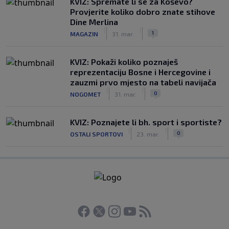
KVIZ: Spremate li se za Koševo?
Provjerite koliko dobro znate stihove
Dine Merlina
|
|
1
MAGAZIN
31. mar.
KVIZ: Pokaži koliko poznaješ
reprezentaciju Bosne i Hercegovine i
zauzmi prvo mjesto na tabeli navijača
|
|
0
NOGOMET
31. mar.
KVIZ: Poznajete li bh. sport i sportiste?
|
|
0
OSTALI SPORTOVI
23. mar.