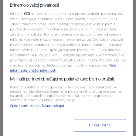
Brinemo o vašoj privatnosti
Mi i naši
603
partneri pohranjujemo i pristupamo osobnim podacima, kao
što su pretraga web stranica ili lični identifikatori, na vašem računaru .
Odabir Prihvatam omogućava praćenje tehnologije kako bi se pružila
podrška dolje prikazanim svrhama na osnovu kojih mi i naši partneri
obrađujemo podatke Ukoliko je praćenje onemogućeno, neki od sadržaja i
reklama koje vidite možda neće biti relevantni za vas. Ovaj odabir postavki
možete ponovno odabrati i pritom promijeniti trenutni odabir ili pristanak
tako što ćete kliknuti na Upravljaj željenim postavkama link na dnu ove
Oglas
web stranice [ili plutajuću ikonu u donjem lijevom dijelu web stranice, ako
je primjenjivo]. Vaš odabir će se mijenjati u okviru našeg Wеб локација. Za
više detalja, pogledajte Uredbu o postupanju s ličnim podacima.
Više
informacija o vašoj privatnosti
Mi i naši partneri obrađujemo podatke kako bismo pružali:
Koristite podatke o tačnoj geolokaciji. Aktivno skenirajte karakteristike
uređaja radi identifikacije. Spremanje podataka i/ili pristupanje podacima
na uređaju. Prilagođeno oglašavanje i sadržaj, mjerenje oglašavanja i
sadržaja, istraživanje publike i razvoj usluga.
Spisak partnera (pružalaca usluga)
Prikaži svrhe
Oglas