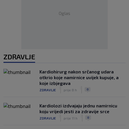
Oglas
ZDRAVLJE
Kardiohirurg nakon srčanog udara
otkrio koje namirnice uvijek kupuje, a
koje izbjegava
|
|
0
ZDRAVLJE
prije 8 h
Kardiolozi izdvajaju jednu namirnicu
koju vrijedi jesti za zdravije srce
|
|
0
ZDRAVLJE
prije 11 h