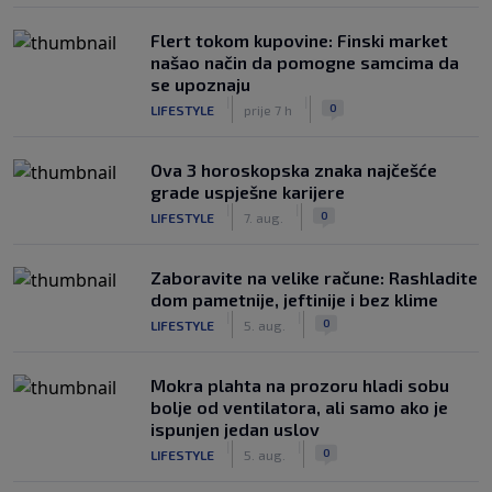
Flert tokom kupovine: Finski market
našao način da pomogne samcima da
se upoznaju
|
|
0
LIFESTYLE
prije 7 h
Ova 3 horoskopska znaka najčešće
grade uspješne karijere
|
|
0
LIFESTYLE
7. aug.
Zaboravite na velike račune: Rashladite
dom pametnije, jeftinije i bez klime
|
|
0
LIFESTYLE
5. aug.
Mokra plahta na prozoru hladi sobu
bolje od ventilatora, ali samo ako je
ispunjen jedan uslov
|
|
0
LIFESTYLE
5. aug.