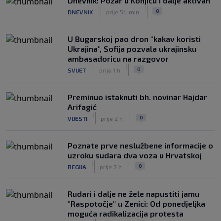
Dnevnik: Požar u Konjicu i dalje aktivan
|
|
0
DNEVNIK
prije 54 min
Infantino nekada poručivao: "Novac
FIFA-e je vaš novac", danas se suočava
s najvećom krizom
U Bugarskoj pao dron "kakav koristi
|
|
0
NOGOMET
prije 3 h
Ukrajina", Sofija pozvala ukrajinsku
ambasadoricu na razgovor
|
|
0
SVIJET
prije 1 h
Preminuo istaknuti bh. novinar Hajdar
Arifagić
|
|
0
VIJESTI
prije 2 h
Poznate prve neslužbene informacije o
uzroku sudara dva voza u Hrvatskoj
|
|
0
REGIJA
prije 2 h
Rudari i dalje ne žele napustiti jamu
"Raspotočje" u Zenici: Od ponedjeljka
moguća radikalizacija protesta