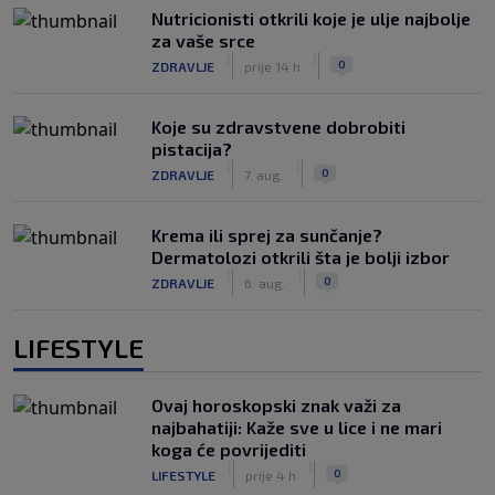
Nutricionisti otkrili koje je ulje najbolje
za vaše srce
|
|
0
ZDRAVLJE
prije 14 h
Koje su zdravstvene dobrobiti
pistacija?
|
|
0
ZDRAVLJE
7. aug.
Krema ili sprej za sunčanje?
Dermatolozi otkrili šta je bolji izbor
|
|
0
ZDRAVLJE
6. aug.
LIFESTYLE
Ovaj horoskopski znak važi za
najbahatiji: Kaže sve u lice i ne mari
koga će povrijediti
|
|
0
LIFESTYLE
prije 4 h