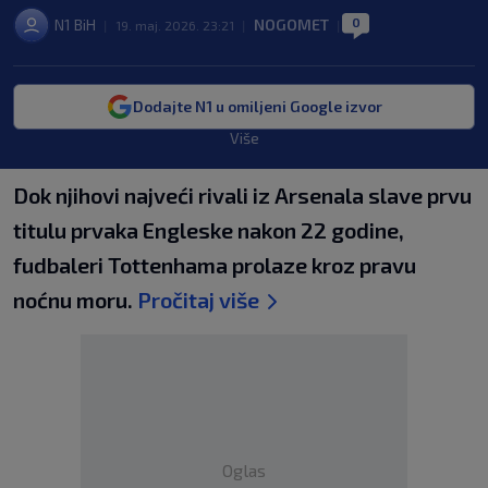
0
N1 BiH
NOGOMET
|
19. maj. 2026. 23:21
|
|
Dodajte N1 u omiljeni Google izvor
Više
Dok njihovi najveći rivali iz Arsenala slave prvu
titulu prvaka Engleske nakon 22 godine,
fudbaleri Tottenhama prolaze kroz pravu
noćnu moru.
Pročitaj više
Oglas