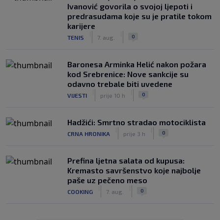
Ivanović govorila o svojoj ljepoti i
predrasudama koje su je pratile tokom
karijere
|
|
0
TENIS
7. aug.
Baronesa Arminka Helić nakon požara
kod Srebrenice: Nove sankcije su
odavno trebale biti uvedene
|
|
0
VIJESTI
prije 10 h
Hadžići: Smrtno stradao motociklista
|
|
0
CRNA HRONIKA
prije 3 h
Prefina ljetna salata od kupusa:
Kremasto savršenstvo koje najbolje
paše uz pečeno meso
|
|
0
COOKING
7. aug.