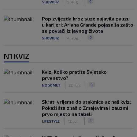
0
SHOWBIZ
5. aug.
Pop zvijezda kroz suze najavila pauzu
u karijeri: Ariana Grande pojasnila zašto
se povlači iz javnog života
|
|
0
SHOWBIZ
4. aug.
N1 KVIZ
Kviz: Koliko pratite Svjetsko
prvenstvo?
|
|
1
NOGOMET
22. jun.
Skrati vrijeme do utakmice uz naš kviz:
Pokaži šta znaš o Zmajevima i zauzmi
prvo mjesto na tabeli
|
|
1
LIFESTYLE
12. jun.