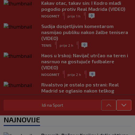
Kakav otac, takav sin: I Kodro mlađi
pogodio protiv Real Madrida (VIDEO)
|
|
0
NOGOMET
prije 1 h
Sudija dosjetljivim komentarom
nasmijao publiku nakon žalbe tenisera
(VIDEO)
|
|
0
TENIS
prije 2 h
Haos u Irskoj: Navijač utrčao na teren i
nasrnuo na gostujuće fudbalere
(VIDEO)
|
|
0
NOGOMET
prije 2 h
Rivalstvo je ostalo po strani: Real
Madrid se oglasio nakon teškog
gubitka Lionela Messija
|
|
0
NOGOMET
prije 2 h
Idi na Sport
WNBA igračice odgovorile Kanteru
NAJNOVIJE
nakon provokacije: "Nećemo biti
politički pijuni"
|
|
0
KOŠARKA
prije 3 h