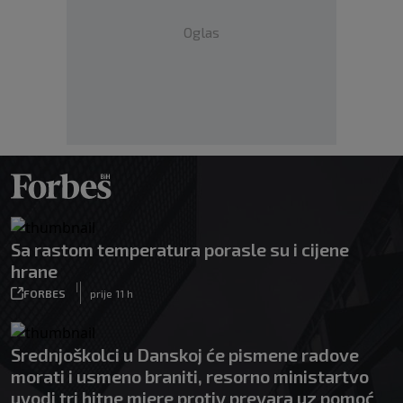
Oglas
Sa rastom temperatura porasle su i cijene
hrane
|
FORBES
prije 11 h
Srednjoškolci u Danskoj će pismene radove
morati i usmeno braniti, resorno ministartvo
uvodi tri hitne mjere protiv prevara uz pomoć