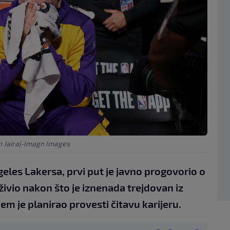
n Jairaj-Imagn Images
eles Lakersa, prvi put je javno progovorio o
ivio nakon što je iznenada trejdovan iz
em je planirao provesti čitavu karijeru.