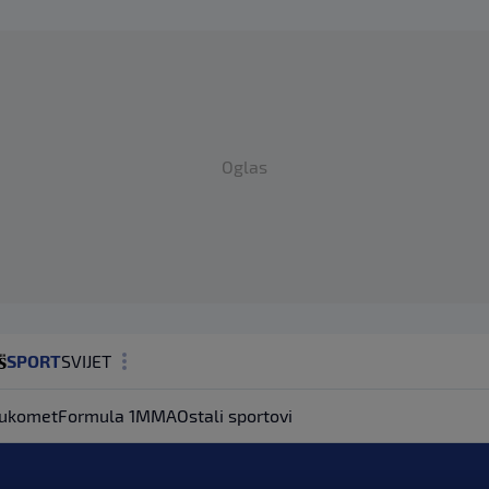
Oglas
SPORT
SVIJET
MAGAZIN
ukomet
Formula 1
MMA
Ostali sportovi
ZDRAVLJE