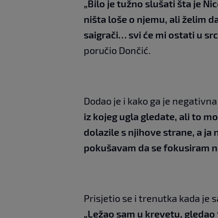
„Bilo je tužno slušati šta je N
ništa loše o njemu, ali želim da
saigrači… svi će mi ostati u sr
poručio Dončić.
Dodao je i kako ga je negativna
iz kojeg ugla gledate, ali to m
dolazile s njihove strane, a j
pokušavam da se fokusiram na 
Prisjetio se i trenutka kada je
„Ležao sam u krevetu, gledao f