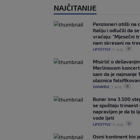
NAJČITANIJE
Penzioneri otišli na
Italiju i odlučili da s
vraćaju: "Mjesečni t
nam skresani na tre
0
LIFESTYLE
|
5. aug.
|
Misirlić o dešavanji
Merlinovom koncert
sam da je najmanje 
ulaznica falsifikova
0
SHOWBIZ
|
5. aug.
|
Bunar imа 3.500 ste
se spuštaju trinaest
napravljen je da bi lj
vode ljeti
0
LIFESTYLE
|
4. aug.
|
Osmi kontinent bio j