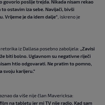
ico govorio poslije trejda. Nikada nisam rekao
 to ostavim iza sebe. Navijači, bivši
cu. Vrijeme je da idem dalje“
, iskreno je
 retorika iz Dallasa posebno zaboljela:
„Zavisi
ože biti bolno. Uglavnom su negativne riječi
a nisam htio odgovarati. Ne pratim to pomno,
svoju karijeru.“
 saznao da više nije član Mavericksa:
ilm na tabletu jer mi TV nije radio. Kad sam