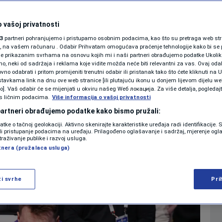
dušu: „Slomili su mi
SHOWBIZ
KOLUMNE
 vašoj privatnosti
o nikome rekao“
3
partneri pohranjujemo i pristupamo osobnim podacima, kao što su pretraga web stran
ori, na vašem računaru . Odabir Prihvatam omogućava praćenje tehnologije kako bi se 
je prikazanim svrhama na osnovu kojih mi i naši partneri obrađujemo podatke Ukoliko
0
15:36
NOGOMET
komentara
|
|
 neki od sadržaja i reklama koje vidite možda neće biti relevantni za vas. Ovaj odab
PODCAST
no odabrati i pritom promijeniti trenutni odabir ili pristanak tako što ćete kliknuti na U
tavkama link na dnu ove web stranice [ili plutajuću ikonu u donjem lijevom dijelu we
N1 SPECIJAL
vo]. Vaš odabir će se mijenjati u okviru našeg Wеб локација. Za više detalja, pogledaj
s ličnim podacima.
Više
Više informacija o vašoj privatnosti
FENOMENI
 partneri obrađujemo podatke kako bismo pružali:
datke o tačnoj geolokaciji. Aktivno skenirajte karakteristike uređaja radi identifikacije.
NEISTRAŽENO
ili pristupanje podacima na uređaju. Prilagođeno oglašavanje i sadržaj, mjerenje ogl
traživanje publike i razvoj usluga.
tnera (pružalaca usluga)
VIRALNO
FOTO
ži svrhe
Pri
PROMO
VIDEO