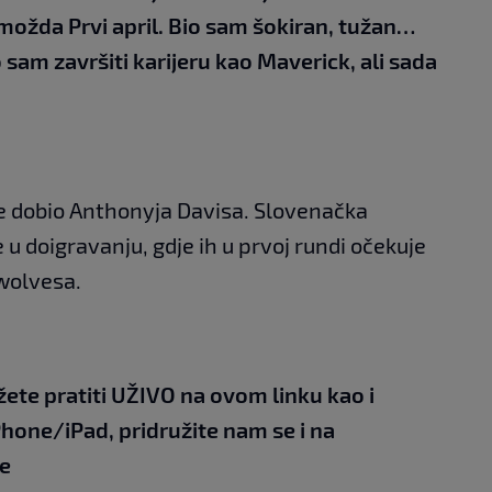
 možda Prvi april. Bio sam šokiran, tužan…
o sam završiti karijeru kao Maverick, ali sada
je dobio Anthonyja Davisa. Slovenačka
u doigravanju, gdje ih u prvoj rundi očekuje
wolvesa.
žete pratiti UŽIVO na
ovom linku
kao i
Phone/iPad,
pridružite nam se i na
e