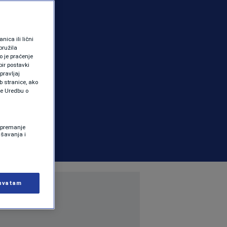
ica ili lični
pružila
 je praćenje
ir postavki
pravljaj
b stranice, ako
te Uredbu o
 Spremanje
ašavanja i
hvatam