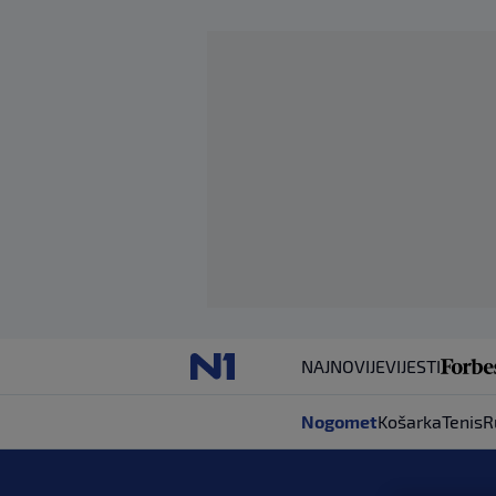
NAJNOVIJE
VIJESTI
Nogomet
Košarka
Tenis
R