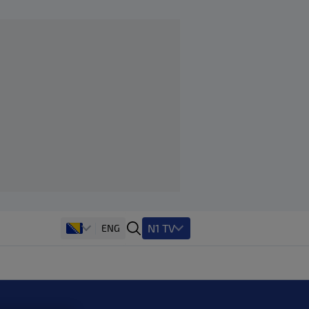
N1 TV
ENG