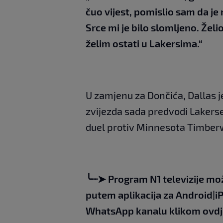
čuo vijest, pomislio sam da je
Srce mi je bilo slomljeno. Želi
želim ostati u Lakersima.“
U zamjenu za Dončića, Dallas 
zvijezda sada predvodi Lakerse 
duel protiv Minnesota Timber
╰┈➤
Program N1 televizije mo
putem aplikacija za
An
droid
|
i
WhatsApp kanalu klikom
ovdj