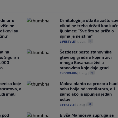
 odmor u
Ornitologinja otkrila zašto so
e više ne
nikad ne treba držati kao kuć
roškovi su
ljubimce: "Sve što se priča o
ćinu"
njima je neistina"
0
LIFESTYLE
|
4. aug.
|
ma na
Šezdeset posto stanovnika
u: Siguran
glavnog grada u kojem živi
1.000
mnogo Bosanaca živi u
no
stanovima koje daje grad
0
EKONOMIJA
|
5. aug.
|
penica koje
Mokra plahta na prozoru hlad
 spratova, a
sobu bolje od ventilatora, ali
udi imali
samo ako je ispunjen jedan
uslov
0
LIFESTYLE
|
5. aug.
|
e pod
Bivša Mamićeva supruga se