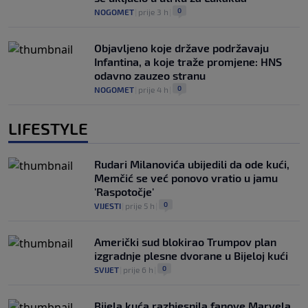
0
NOGOMET
|
prije 3 h
|
Objavljeno koje države podržavaju
Infantina, a koje traže promjene: HNS
odavno zauzeo stranu
0
NOGOMET
|
prije 4 h
|
LIFESTYLE
Rudari Milanovića ubijedili da ode kući,
Memčić se već ponovo vratio u jamu
'Raspotočje'
0
VIJESTI
|
prije 5 h
|
Američki sud blokirao Trumpov plan
izgradnje plesne dvorane u Bijeloj kući
0
SVIJET
|
prije 6 h
|
Bijela kuća razbjesnila fanove Marvela,