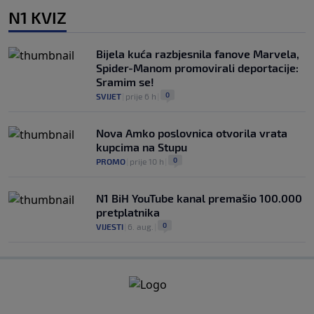
N1 KVIZ
Bijela kuća razbjesnila fanove Marvela,
Spider-Manom promovirali deportacije:
Sramim se!
0
SVIJET
|
prije 6 h
|
Nova Amko poslovnica otvorila vrata
kupcima na Stupu
0
PROMO
|
prije 10 h
|
N1 BiH YouTube kanal premašio 100.000
pretplatnika
0
VIJESTI
|
6. aug.
|