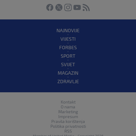
NAJNOVIJE
VIJESTI
FORBES
SPORT
SVIJET
MAGAZIN
ZDRAVLJE
Kontakt
O nama
Marketing
Impresum
Pravila korištenja
Politika privatnosti
RSS
Member of
United Media
- Copyright 2026