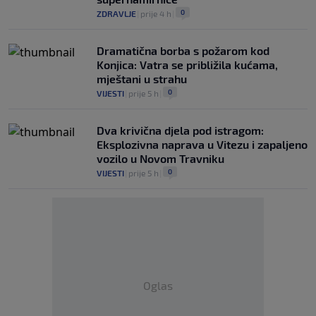
0
ZDRAVLJE
|
prije 4 h
|
Dramatična borba s požarom kod
Konjica: Vatra se približila kućama,
mještani u strahu
0
VIJESTI
|
prije 5 h
|
Dva krivična djela pod istragom:
Eksplozivna naprava u Vitezu i zapaljeno
vozilo u Novom Travniku
0
VIJESTI
|
prije 5 h
|
Oglas