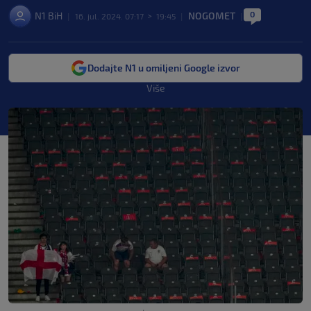
0
N1 BiH
NOGOMET
|
16. jul. 2024. 07:17
>
19:45
|
|
Dodajte N1 u omiljeni Google izvor
Više