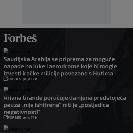
Saudijska Arabija se priprema za moguće
napade na luke i aerodrome koje bi mogle
izvesti iračke milicije povezane s Hutima
FORBES
|
prije 17 h
Ariana Grande poručuje da njena predstojeća
pauza „nije ishitrena“ niti je „posljedica
negativnosti“
FORBES
|
prije 17 h