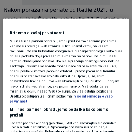
Nakon poraza na penale od
Italije
2021., u
nedjelju ih je
Španija
pobijedila 2:1.
Englezi
nisu
igrali posebno dobro, ali su imali povoljan
Brinemo o vašoj privatnosti
žrijeb i stigli do finala, gdje ih je savladao bolji
Mi i naši
603
partneri pohranjujemo i pristupamo osobnim podacima,
protivnik s težim putem do završnice.
kao što su pretraga web stranica ili lični identifikatori, na vašem
računaru . Odabir Prihvatam omogućava praćenje tehnologije kako bi se
pružila podrška dolje prikazanim svrhama na osnovu kojih mi i naši
partneri obrađujemo podatke Ukoliko je praćenje onemogućeno, neki od
Planirali su veliki doček s otvorenim
sadržaja i reklama koje vidite možda neće biti relevantni za vas. Ovaj
odabir postavki možete ponovno odabrati i pritom promijeniti trenutni
autobusom kroz London u slučaju osvajanja
odabir ili pristanak tako što ćete kliknuti na Upravljaj željenim
postavkama link na dnu ove web stranice [ili plutajuću ikonu u donjem
trofeja, očekujući milion ljudi na ulicama i
lijevom dijelu web stranice, ako je primjenjivo]. Vaš odabir će se
mijenjati u okviru našeg Wеб локација. Za više detalja, pogledajte
pozdrav kralja
Charlesa
u Buckinghamskoj
Uredbu o postupanju s ličnim podacima.
Više informacija o vašoj
privatnosti
palači. Taj bi doček nadmašio one za ragbi
Mi i naši partneri obrađujemo podatke kako bismo
reprezentaciju 2003. i kriket reprezentaciju
pružali:
2005. godine.
Koristite podatke o tačnoj geolokaciji. Aktivno skenirajte karakteristike
uređaja radi identifikacije. Spremanje podataka i/ili pristupanje
podacima na uređaju. Prilagođeno oglašavanje i sadržaj, mjerenje