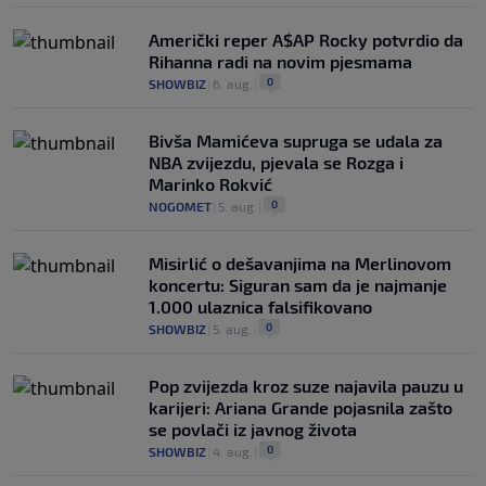
Američki reper A$AP Rocky potvrdio da
Rihanna radi na novim pjesmama
0
SHOWBIZ
|
6. aug.
|
Bivša Mamićeva supruga se udala za
NBA zvijezdu, pjevala se Rozga i
Marinko Rokvić
0
NOGOMET
|
5. aug.
|
Misirlić o dešavanjima na Merlinovom
koncertu: Siguran sam da je najmanje
1.000 ulaznica falsifikovano
0
SHOWBIZ
|
5. aug.
|
Pop zvijezda kroz suze najavila pauzu u
karijeri: Ariana Grande pojasnila zašto
se povlači iz javnog života
0
SHOWBIZ
|
4. aug.
|