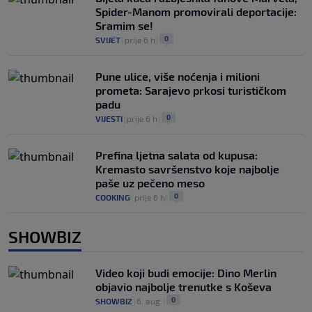
Spider-Manom promovirali deportacije:
Sramim se!
0
SVIJET
|
prije 6 h
|
Pune ulice, više noćenja i milioni
prometa: Sarajevo prkosi turističkom
padu
0
VIJESTI
|
prije 6 h
|
Prefina ljetna salata od kupusa:
Kremasto savršenstvo koje najbolje
paše uz pečeno meso
0
COOKING
|
prije 6 h
|
SHOWBIZ
Video koji budi emocije: Dino Merlin
objavio najbolje trenutke s Koševa
0
SHOWBIZ
|
6. aug.
|