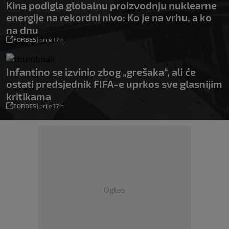
Kina podigla globalnu proizvodnju nuklearne
energije na rekordni nivo: Ko je na vrhu, a ko
na dnu
FORBES
|
prije 17 h
Infantino se izvinio zbog „grešaka“, ali će
ostati predsjednik FIFA-e uprkos sve glasnijim
kritikama
FORBES
|
prije 17 h
Oglas