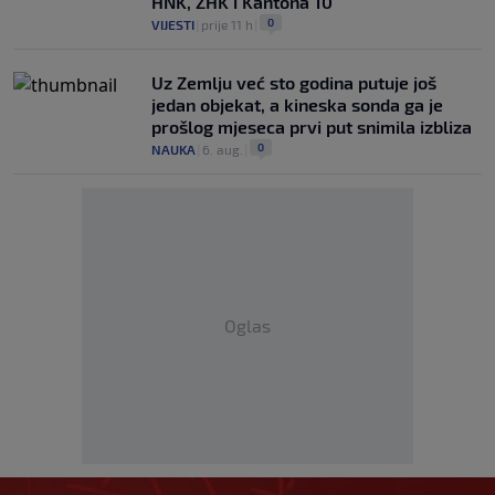
HNK, ZHK i Kantona 10
0
VIJESTI
|
prije 11 h
|
Uz Zemlju već sto godina putuje još
jedan objekat, a kineska sonda ga je
prošlog mjeseca prvi put snimila izbliza
0
NAUKA
|
6. aug.
|
Oglas