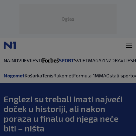
Oglas
NAJNOVIJE
VIJESTI
SPORT
SVIJET
MAGAZIN
ZDRAVLJE
S
Nogomet
Košarka
Tenis
Rukomet
Formula 1
MMA
Ostali sporto
Englezi su trebali imati najveći
doček u historiji, ali nakon
poraza u finalu od njega neće
biti – ništa