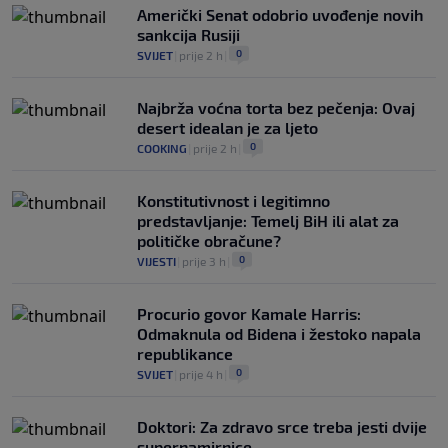
Američki Senat odobrio uvođenje novih
sankcija Rusiji
0
SVIJET
|
prije 2 h
|
Najbrža voćna torta bez pečenja: Ovaj
desert idealan je za ljeto
0
COOKING
|
prije 2 h
|
Konstitutivnost i legitimno
predstavljanje: Temelj BiH ili alat za
političke obračune?
0
VIJESTI
|
prije 3 h
|
Procurio govor Kamale Harris:
Odmaknula od Bidena i žestoko napala
republikance
0
SVIJET
|
prije 4 h
|
Doktori: Za zdravo srce treba jesti dvije
supernamirnice