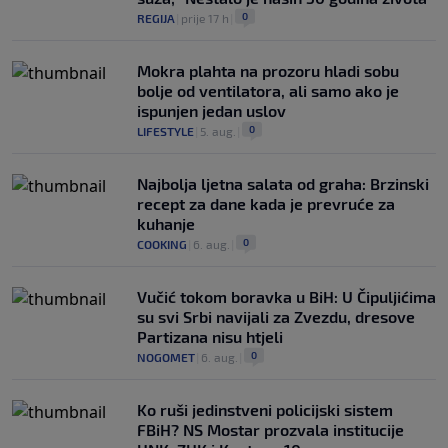
0
REGIJA
|
prije 17 h
|
Mokra plahta na prozoru hladi sobu
bolje od ventilatora, ali samo ako je
ispunjen jedan uslov
0
LIFESTYLE
|
5. aug.
|
Najbolja ljetna salata od graha: Brzinski
recept za dane kada je prevruće za
kuhanje
0
COOKING
|
6. aug.
|
Vučić tokom boravka u BiH: U Čipuljićima
su svi Srbi navijali za Zvezdu, dresove
Partizana nisu htjeli
0
NOGOMET
|
6. aug.
|
Ko ruši jedinstveni policijski sistem
FBiH? NS Mostar prozvala institucije