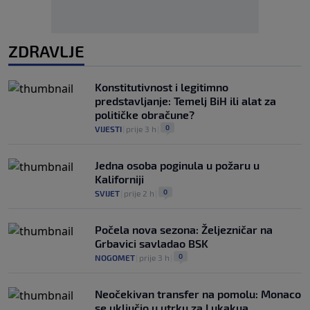
ZDRAVLJE
Konstitutivnost i legitimno
predstavljanje: Temelj BiH ili alat za
političke obračune?
0
VIJESTI
|
prije 3 h
|
Jedna osoba poginula u požaru u
Kaliforniji
0
SVIJET
|
prije 2 h
|
Počela nova sezona: Željezničar na
Grbavici savladao BSK
0
NOGOMET
|
prije 3 h
|
Neočekivan transfer na pomolu: Monaco
se uključio u utrku za Lukakua