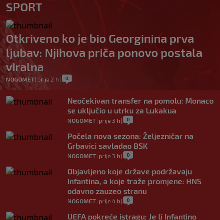
SPORT
Otkriveno ko je bio Georginina prva
ljubav: Njihova priča ponovo postala
viralna
0
NOGOMET
|
prije 2 h
|
Neočekivan transfer na pomolu: Monaco
se uključio u utrku za Lukakua
0
NOGOMET
|
prije 3 h
|
Počela nova sezona: Željezničar na
Grbavici savladao BSK
0
NOGOMET
|
prije 3 h
|
Objavljeno koje države podržavaju
Infantina, a koje traže promjene: HNS
odavno zauzeo stranu
0
NOGOMET
|
prije 4 h
|
UEFA pokreće istragu: Je li Infantino