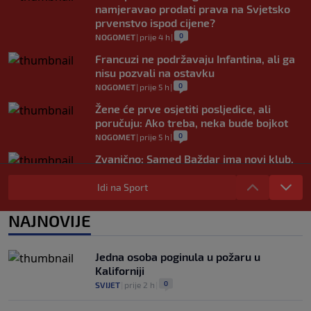
namjeravao prodati prava na Svjetsko
prvenstvo ispod cijene?
0
NOGOMET
|
prije 4 h
|
Francuzi ne podržavaju Infantina, ali ga
nisu pozvali na ostavku
0
NOGOMET
|
prije 5 h
|
Žene će prve osjetiti posljedice, ali
poručuju: Ako treba, neka bude bojkot
0
NOGOMET
|
prije 5 h
|
Zvanično: Samed Baždar ima novi klub,
zadužio broj sa velikom "težinom"
Idi na Sport
0
NOGOMET
|
prije 7 h
|
Prije nekoliko godina zaludjela je
NAJNOVIJE
internet, a onda nestala iz javnosti: Svi
se pitaju gdje je i šta radi (VIDEO)
0
OSTALI SPORTOVI
|
prije 8 h
|
Jedna osoba poginula u požaru u
Kaliforniji
0
SVIJET
|
prije 2 h
|