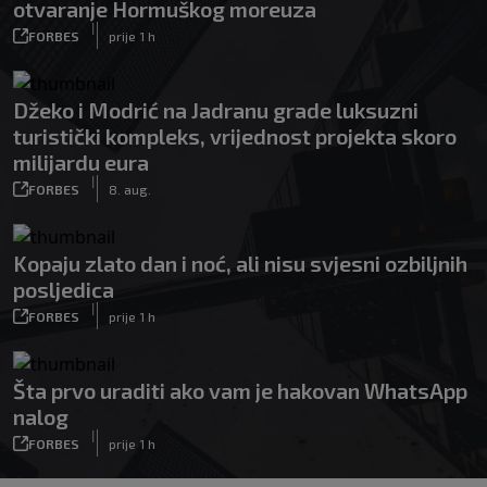
otvaranje Hormuškog moreuza
|
FORBES
prije 1 h
Džeko i Modrić na Jadranu grade luksuzni
turistički kompleks, vrijednost projekta skoro
milijardu eura
|
FORBES
8. aug.
Kopaju zlato dan i noć, ali nisu svjesni ozbiljnih
posljedica
|
FORBES
prije 1 h
Šta prvo uraditi ako vam je hakovan WhatsApp
nalog
|
FORBES
prije 1 h