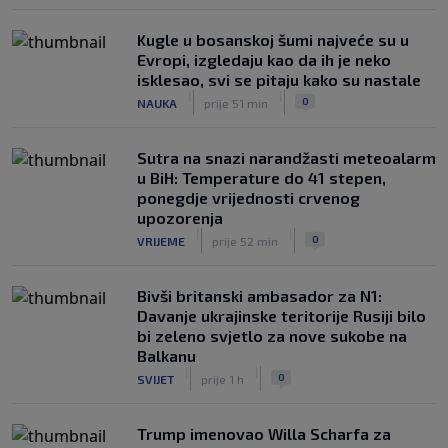
Kugle u bosanskoj šumi najveće su u
Evropi, izgledaju kao da ih je neko
isklesao, svi se pitaju kako su nastale
|
|
0
NAUKA
prije 51 min
Sutra na snazi narandžasti meteoalarm
u BiH: Temperature do 41 stepen,
ponegdje vrijednosti crvenog
upozorenja
|
|
0
VRIJEME
prije 52 min
Bivši britanski ambasador za N1:
Davanje ukrajinske teritorije Rusiji bilo
bi zeleno svjetlo za nove sukobe na
Balkanu
|
|
0
SVIJET
prije 1 h
Trump imenovao Willa Scharfa za