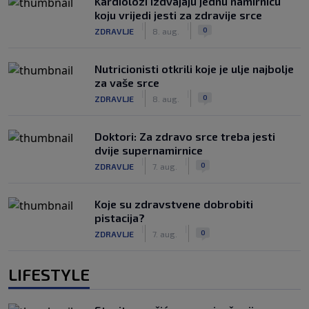
Kardiolozi izdvajaju jednu namirnicu
koju vrijedi jesti za zdravije srce
|
|
0
ZDRAVLJE
8. aug.
Nutricionisti otkrili koje je ulje najbolje
za vaše srce
|
|
0
ZDRAVLJE
8. aug.
Doktori: Za zdravo srce treba jesti
dvije supernamirnice
|
|
0
ZDRAVLJE
7. aug.
Koje su zdravstvene dobrobiti
pistacija?
|
|
0
ZDRAVLJE
7. aug.
LIFESTYLE