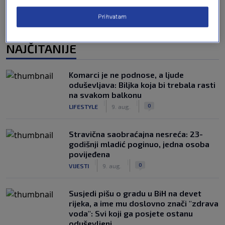
Prihvatam
NAJČITANIJE
Komarci je ne podnose, a ljude
oduševljava: Biljka koja bi trebala rasti
na svakom balkonu
|
|
0
LIFESTYLE
9. aug.
Stravična saobraćajna nesreća: 23-
godišnji mladić poginuo, jedna osoba
povijeđena
|
|
0
VIJESTI
9. aug.
Susjedi pišu o gradu u BiH na devet
rijeka, a ime mu doslovno znači "zdrava
voda": Svi koji ga posjete ostanu
oduševljeni