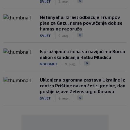
0
SVIJET
9. aug.
Netanyahu: Izrael odbacuje Trumpov
plan za Gazu, nema povlačenja dok se
Hamas ne razoruža
|
|
0
SVIJET
9. aug.
Ispražnjena tribina sa navijačima Borca
nakon skandiranja Ratku Mladiću
|
|
0
NOGOMET
9. aug.
Uklonjena ogromna zastava Ukrajine iz
centra Prištine nakon četiri godine, dan
poslije izjave Zelenskog o Kosovu
|
|
0
SVIJET
9. aug.