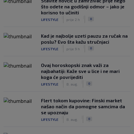
Stavite novčić u zamrzivač prije nego
što odete na godišnji odmor – jako je
korisno to učiniti
|
|
0
LIFESTYLE
prije 2 h
Kad je najbolje uzeti pauzu za ručak na
poslu? Evo šta kažu stručnjaci
|
|
0
LIFESTYLE
prije 9 h
Ovaj horoskopski znak važi za
najbahatiji: Kaže sve u lice i ne mari
koga će povrijediti
|
|
0
LIFESTYLE
8. aug.
Flert tokom kupovine: Finski market
našao način da pomogne samcima da
se upoznaju
|
|
0
LIFESTYLE
8. aug.