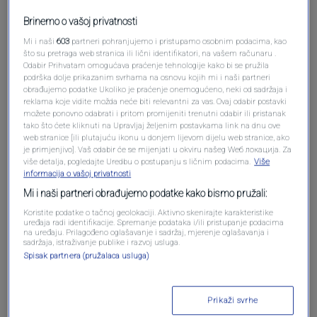
Brinemo o vašoj privatnosti
Mi i naši
603
partneri pohranjujemo i pristupamo osobnim podacima, kao
što su pretraga web stranica ili lični identifikatori, na vašem računaru .
Odabir Prihvatam omogućava praćenje tehnologije kako bi se pružila
podrška dolje prikazanim svrhama na osnovu kojih mi i naši partneri
obrađujemo podatke Ukoliko je praćenje onemogućeno, neki od sadržaja i
Oglas
reklama koje vidite možda neće biti relevantni za vas. Ovaj odabir postavki
možete ponovno odabrati i pritom promijeniti trenutni odabir ili pristanak
tako što ćete kliknuti na Upravljaj željenim postavkama link na dnu ove
web stranice [ili plutajuću ikonu u donjem lijevom dijelu web stranice, ako
je primjenjivo]. Vaš odabir će se mijenjati u okviru našeg Wеб локација. Za
više detalja, pogledajte Uredbu o postupanju s ličnim podacima.
Više
informacija o vašoj privatnosti
Mi i naši partneri obrađujemo podatke kako bismo pružali:
Koristite podatke o tačnoj geolokaciji. Aktivno skenirajte karakteristike
uređaja radi identifikacije. Spremanje podataka i/ili pristupanje podacima
na uređaju. Prilagođeno oglašavanje i sadržaj, mjerenje oglašavanja i
sadržaja, istraživanje publike i razvoj usluga.
Spisak partnera (pružalaca usluga)
Oglas
Prikaži svrhe