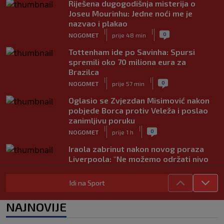
Riješena dugogodišnja misterija o
Joseu Mourinhu: Jedne noći me je
nazvao i plakao
|
|
0
NOGOMET
prije 48 min
Tottenham ide po Savinha: Spursi
spremili oko 70 miliona eura za
Brazilca
|
|
0
NOGOMET
prije 57 min
Oglasio se Zvjezdan Misimović nakon
pobjede Borca protiv Veleža i poslao
zanimljivu poruku
|
|
0
NOGOMET
prije 1 h
Iraola zabrinut nakon novog poraza
Liverpoola: "Ne možemo održati nivo
koji želimo"
|
|
0
NOGOMET
prije 1 h
Idi na Sport
Vlahović pred velikom odlukom:
NAJNOVIJE
Beşiktaş mu nudi 10 miliona eura po
sezoni