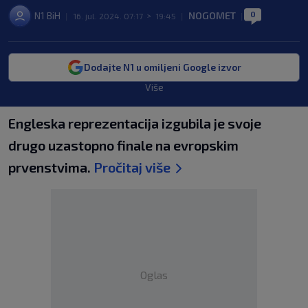
0
N1 BiH
NOGOMET
|
16. jul. 2024. 07:17
>
19:45
|
|
Dodajte N1 u omiljeni Google izvor
Više
Engleska reprezentacija izgubila je svoje
drugo uzastopno finale na evropskim
prvenstvima.
Pročitaj više
Oglas