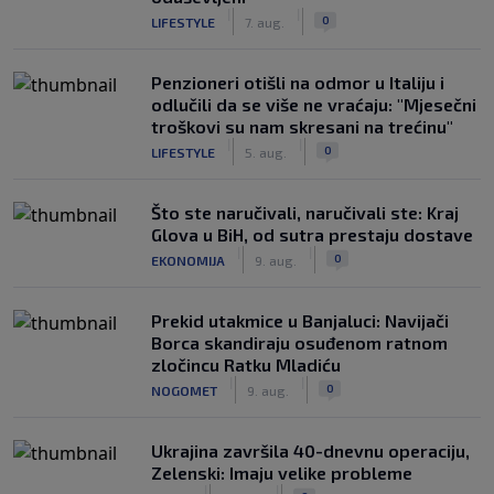
|
|
0
LIFESTYLE
7. aug.
Penzioneri otišli na odmor u Italiju i
odlučili da se više ne vraćaju: "Mjesečni
troškovi su nam skresani na trećinu"
|
|
0
LIFESTYLE
5. aug.
Što ste naručivali, naručivali ste: Kraj
Glova u BiH, od sutra prestaju dostave
|
|
0
EKONOMIJA
9. aug.
Prekid utakmice u Banjaluci: Navijači
Borca skandiraju osuđenom ratnom
zločincu Ratku Mladiću
|
|
0
NOGOMET
9. aug.
Ukrajina završila 40-dnevnu operaciju,
Zelenski: Imaju velike probleme
|
|