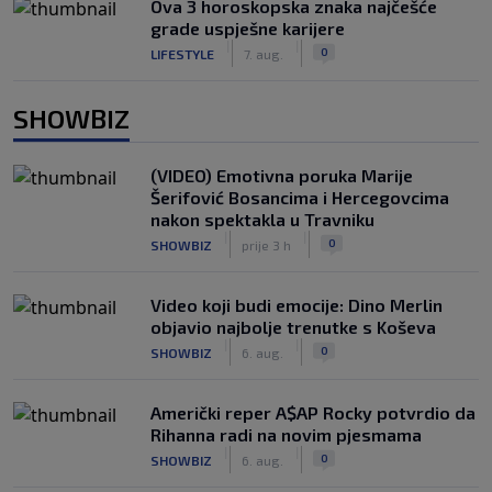
Ova 3 horoskopska znaka najčešće
grade uspješne karijere
|
|
0
LIFESTYLE
7. aug.
SHOWBIZ
(VIDEO) Emotivna poruka Marije
Šerifović Bosancima i Hercegovcima
nakon spektakla u Travniku
|
|
0
SHOWBIZ
prije 3 h
Video koji budi emocije: Dino Merlin
objavio najbolje trenutke s Koševa
|
|
0
SHOWBIZ
6. aug.
Američki reper A$AP Rocky potvrdio da
Rihanna radi na novim pjesmama
|
|
0
SHOWBIZ
6. aug.