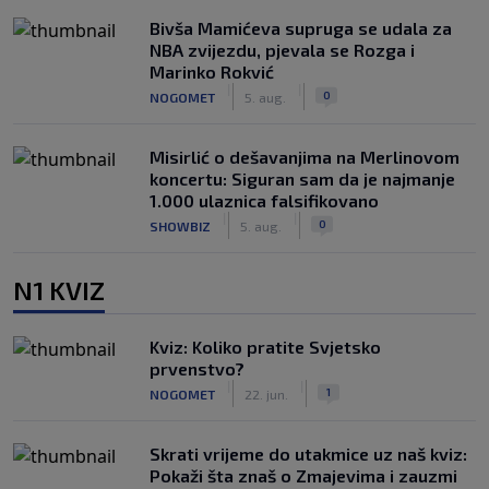
Bivša Mamićeva supruga se udala za
NBA zvijezdu, pjevala se Rozga i
Marinko Rokvić
|
|
0
NOGOMET
5. aug.
Misirlić o dešavanjima na Merlinovom
koncertu: Siguran sam da je najmanje
1.000 ulaznica falsifikovano
|
|
0
SHOWBIZ
5. aug.
N1 KVIZ
Kviz: Koliko pratite Svjetsko
prvenstvo?
|
|
1
NOGOMET
22. jun.
Skrati vrijeme do utakmice uz naš kviz:
Pokaži šta znaš o Zmajevima i zauzmi