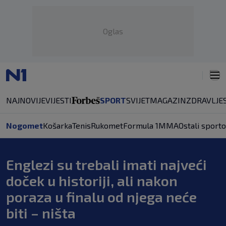
Oglas
NAJNOVIJE
VIJESTI
SPORT
SVIJET
MAGAZIN
ZDRAVLJE
Nogomet
Košarka
Tenis
Rukomet
Formula 1
MMA
Ostali sporto
Englezi su trebali imati najveći
doček u historiji, ali nakon
poraza u finalu od njega neće
biti – ništa