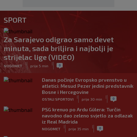
SPORT
Za Sarajevo odigrao samo devet
minuta, sada briljira i najbolji je
strijelac lige (VIDEO)
|
|
0
NOGOMET
prije 5 min
Danas počinje Evropsko prvenstvo u
atletici: Mesud Pezer jedini predstavnik
Bosne i Hercegovine
|
|
0
OSTALI SPORTOVI
prije 30 min
PSG krenuo po Ardu Gülera: Turčin
navodno dao zeleno svjetlo za odlazak
iz Real Madrida
|
|
0
NOGOMET
prije 35 min