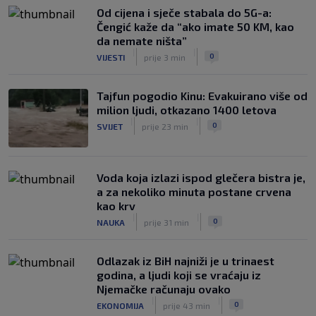
|
|
0
NOGOMET
prije 1 h
Od cijena i sječe stabala do 5G-a:
Čengić kaže da “ako imate 50 KM, kao
Kako je Gianni Infantino uspio uništiti
da nemate ništa”
Mundijal: Od fudbala do Trumpa,
|
|
0
VIJESTI
prije 3 min
milijardi i rata s UEFA-om
|
|
0
NOGOMET
prije 2 h
Tajfun pogodio Kinu: Evakuirano više od
milion ljudi, otkazano 1400 letova
|
|
0
SVIJET
prije 23 min
Voda koja izlazi ispod glečera bistra je,
a za nekoliko minuta postane crvena
kao krv
|
|
0
NAUKA
prije 31 min
Odlazak iz BiH najniži je u trinaest
godina, a ljudi koji se vraćaju iz
Njemačke računaju ovako
|
|
0
EKONOMIJA
prije 43 min