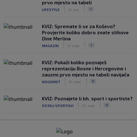
prvo mjesto na tabeli
|
|
1
LIFESTYLE
12. jun.
KVIZ: Spremate li se za Koševo?
Provjerite koliko dobro znate stihove
Dine Merlina
|
|
1
MAGAZIN
31. mar.
KVIZ: Pokaži koliko poznaješ
reprezentaciju Bosne i Hercegovine i
zauzmi prvo mjesto na tabeli navijača
|
|
0
NOGOMET
31. mar.
KVIZ: Poznajete li bh. sport i sportiste?
|
|
0
OSTALI SPORTOVI
23. mar.