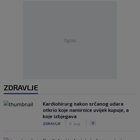
Oglas
ZDRAVLJE
Kardiohirurg nakon srčanog udara
otkrio koje namirnice uvijek kupuje, a
koje izbjegava
|
|
0
ZDRAVLJE
8. aug.