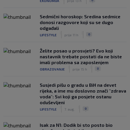
EKONOMIJA
prije 13 h
Sedmični horoskop: Sredina sedmice
donosi razgovore koji su se dugo
odgađali
|
|
0
LIFESTYLE
prije 11 h
Želite posao u prosvjeti? Evo koji
nastavnik trebate postati da ne biste
imali problema sa zaposlenjem
|
|
0
OBRAZOVANJE
prije 15 h
Susjedi pišu o gradu u BiH na devet
rijeka, a ime mu doslovno znači "zdrava
voda": Svi koji ga posjete ostanu
oduševljeni
|
|
0
LIFESTYLE
7. aug.
Isak za N1: Dodik bi sto posto bio