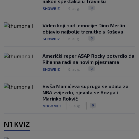
nakon spektakla u Travniku
|
|
0
SHOWBIZ
9. aug.
Video koji budi emocije: Dino Merlin
objavio najbolje trenutke s Koševa
|
|
0
SHOWBIZ
6. aug.
Američki reper A$AP Rocky potvrdio da
Rihanna radi na novim pjesmama
|
|
0
SHOWBIZ
6. aug.
Bivša Mamićeva supruga se udala za
NBA zvijezdu, pjevala se Rozga i
Marinko Rokvić
|
|
0
NOGOMET
5. aug.
N1 KVIZ