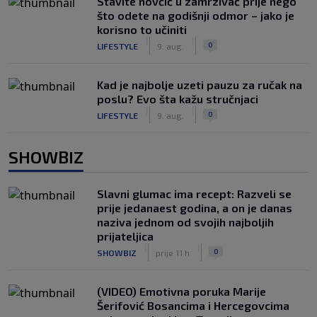
Stavite novčić u zamrzivač prije nego
što odete na godišnji odmor – jako je
korisno to učiniti
|
|
0
LIFESTYLE
9. aug.
Kad je najbolje uzeti pauzu za ručak na
poslu? Evo šta kažu stručnjaci
|
|
0
LIFESTYLE
9. aug.
SHOWBIZ
Slavni glumac ima recept: Razveli se
prije jedanaest godina, a on je danas
naziva jednom od svojih najboljih
prijateljica
|
|
0
SHOWBIZ
prije 11 h
(VIDEO) Emotivna poruka Marije
Šerifović Bosancima i Hercegovcima