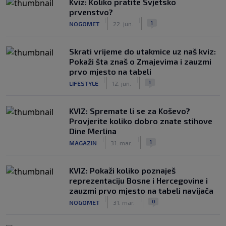
Kviz: Koliko pratite Svjetsko
prvenstvo?
|
|
1
NOGOMET
22. jun.
Skrati vrijeme do utakmice uz naš kviz:
Pokaži šta znaš o Zmajevima i zauzmi
prvo mjesto na tabeli
|
|
1
LIFESTYLE
12. jun.
KVIZ: Spremate li se za Koševo?
Provjerite koliko dobro znate stihove
Dine Merlina
|
|
1
MAGAZIN
31. mar.
KVIZ: Pokaži koliko poznaješ
reprezentaciju Bosne i Hercegovine i
zauzmi prvo mjesto na tabeli navijača
|
|
0
NOGOMET
31. mar.