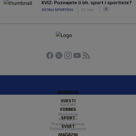
KVIZ: Poznajete li bh. sport i sportiste?
|
|
0
OSTALI SPORTOVI
23. mar.
NAJNOVIJE
VIJESTI
Kontakt
FORBES
O nama
Marketing
SPORT
Impresum
Pravila korištenja
SVIJET
Politika privatnosti
RSS
MAGAZIN