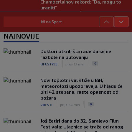
Chamberlainov rekord: "Da, mogu to
uraditi"
|
|
0
KOŠARKA
prije 1 h
Idi na Sport
Nakon burnog razvoda od Hakimija
ponovo u centru pažnje: Hiba Abouk
NAJNOVIJE
navodno u vezi s milijarderom
|
|
0
NOGOMET
prije 1 h
Doktori otkrili šta rade da se ne
Enes Kanter "tjera" svoje: Poslao
razbole na putovanju
zvaničnu prijavu za WNBA draft
|
|
|
|
0
LIFESTYLE
prije 13 min
0
KOŠARKA
prije 3 h
Novi toplotni val stiže u BiH,
meteorolozi upozoravaju: U hladu će
biti 42 stepena, raste opasnost od
požara
|
|
0
VIJESTI
prije 34 min
Još četiri dana do 32. Sarajevo Film
Festivala: Ulaznice se traže od ranog