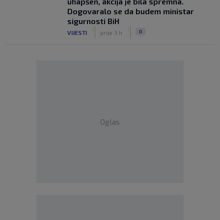
uhapšen, akcija je bila spremna.
Dogovaralo se da budem ministar
sigurnosti BiH
|
|
0
VIJESTI
prije 3 h
Oglas