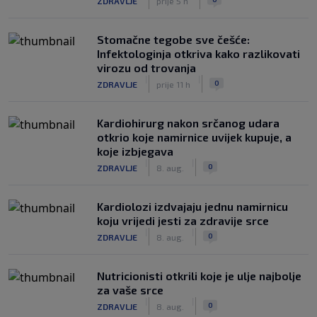
ZDRAVLJE
prije 5 h
Stomačne tegobe sve češće:
Infektologinja otkriva kako razlikovati
virozu od trovanja
|
|
0
ZDRAVLJE
prije 11 h
Kardiohirurg nakon srčanog udara
otkrio koje namirnice uvijek kupuje, a
koje izbjegava
|
|
0
ZDRAVLJE
8. aug.
Kardiolozi izdvajaju jednu namirnicu
koju vrijedi jesti za zdravije srce
|
|
0
ZDRAVLJE
8. aug.
Nutricionisti otkrili koje je ulje najbolje
za vaše srce
|
|
0
ZDRAVLJE
8. aug.