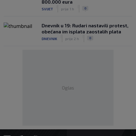
800.000 eura
|
|
0
SVIJET
prije 1 h
Dnevnik u 19: Rudari nastavili protest,
obećana im isplata zaostalih plata
|
|
0
DNEVNIK
prije 2 h
Oglas