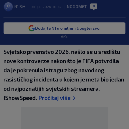
0
N1 BiH
NOGOMET
|
08. jul. 2026. 10:34
|
|
Dodajte N1 u omiljeni Google izvor
Više
Svjetsko prvenstvo 2026. našlo se u središtu
nove kontroverze nakon što je FIFA potvrdila
da je pokrenula istragu zbog navodnog
rasističkog incidenta u kojem je meta bio jedan
od najpoznatijih svjetskih streamera,
IShowSpeed.
Pročitaj više