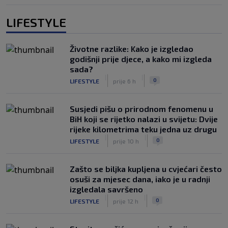
LIFESTYLE
Životne razlike: Kako je izgledao
godišnji prije djece, a kako mi izgleda
sada?
|
|
0
LIFESTYLE
prije 6 h
Susjedi pišu o prirodnom fenomenu u
BiH koji se rijetko nalazi u svijetu: Dvije
rijeke kilometrima teku jedna uz drugu
|
|
0
LIFESTYLE
prije 10 h
Zašto se biljka kupljena u cvjećari često
osuši za mjesec dana, iako je u radnji
izgledala savršeno
|
|
0
LIFESTYLE
prije 12 h