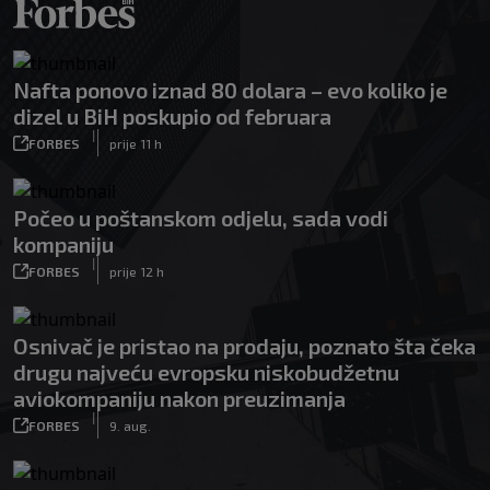
Nafta ponovo iznad 80 dolara – evo koliko je
dizel u BiH poskupio od februara
|
FORBES
prije 11 h
Počeo u poštanskom odjelu, sada vodi
kompaniju
|
FORBES
prije 12 h
Osnivač je pristao na prodaju, poznato šta čeka
drugu najveću evropsku niskobudžetnu
aviokompaniju nakon preuzimanja
|
FORBES
9. aug.