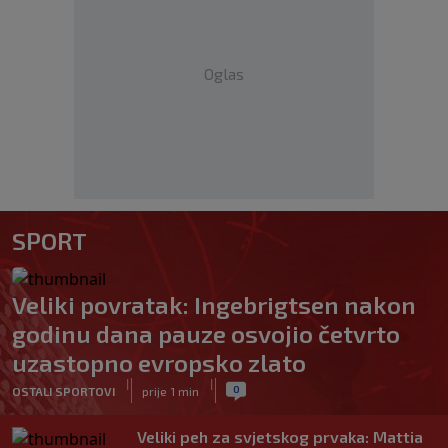
Oglas
SPORT
Veliki povratak: Ingebrigtsen nakon
godinu dana pauze osvojio četvrto
uzastopno evropsko zlato
|
|
0
OSTALI SPORTOVI
prije 1 min
Veliki peh za svjetskog prvaka: Mattia