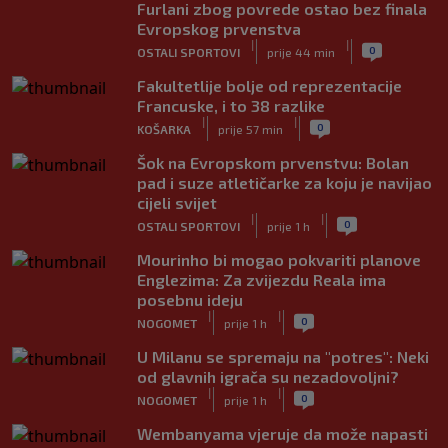
Furlani zbog povrede ostao bez finala
Evropskog prvenstva
|
|
0
OSTALI SPORTOVI
prije 44 min
Fakultetlije bolje od reprezentacije
Francuske, i to 38 razlike
|
|
0
KOŠARKA
prije 57 min
Šok na Evropskom prvenstvu: Bolan
pad i suze atletičarke za koju je navijao
cijeli svijet
|
|
0
OSTALI SPORTOVI
prije 1 h
Mourinho bi mogao pokvariti planove
Englezima: Za zvijezdu Reala ima
posebnu ideju
|
|
0
NOGOMET
prije 1 h
U Milanu se spremaju na "potres": Neki
od glavnih igrača su nezadovoljni?
|
|
0
NOGOMET
prije 1 h
Wembanyama vjeruje da može napasti