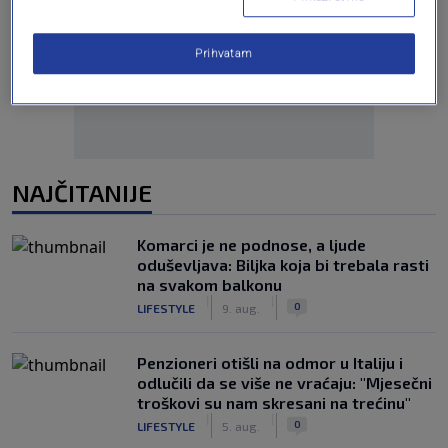
Oglas
Prihvatam
NAJČITANIJE
Komarci je ne podnose, a ljude
oduševljava: Biljka koja bi trebala rasti
na svakom balkonu
|
|
0
LIFESTYLE
9. aug.
Penzioneri otišli na odmor u Italiju i
odlučili da se više ne vraćaju: "Mjesečni
troškovi su nam skresani na trećinu"
|
|
0
LIFESTYLE
5. aug.