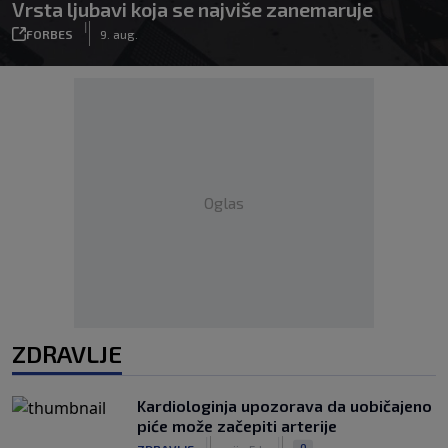
Vrsta ljubavi koja se najviše zanemaruje
|
FORBES
9. aug.
Oglas
ZDRAVLJE
Kardiologinja upozorava da uobičajeno
piće može začepiti arterije
|
|
0