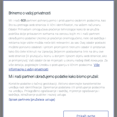
Pošalji komentar
Brinemo o vašoj privatnosti
Mi i naši
603
partneri pohranjujemo i pristupamo osobnim podacima, kao
što su pretraga web stranica ili lični identifikatori, na vašem računaru .
Odabir Prihvatam omogućava praćenje tehnologije kako bi se pružila
podrška dolje prikazanim svrhama na osnovu kojih mi i naši partneri
obrađujemo podatke Ukoliko je praćenje onemogućeno, neki od sadržaja i
reklama koje vidite možda neće biti relevantni za vas. Ovaj odabir postavki
možete ponovno odabrati i pritom promijeniti trenutni odabir ili pristanak
tako što ćete kliknuti na Upravljaj željenim postavkama link na dnu ove
web stranice [ili plutajuću ikonu u donjem lijevom dijelu web stranice, ako
Oglas
je primjenjivo]. Vaš odabir će se mijenjati u okviru našeg Wеб локација. Za
više detalja, pogledajte Uredbu o postupanju s ličnim podacima.
Više
informacija o vašoj privatnosti
Mi i naši partneri obrađujemo podatke kako bismo pružali:
Koristite podatke o tačnoj geolokaciji. Aktivno skenirajte karakteristike
uređaja radi identifikacije. Spremanje podataka i/ili pristupanje podacima
na uređaju. Prilagođeno oglašavanje i sadržaj, mjerenje oglašavanja i
sadržaja, istraživanje publike i razvoj usluga.
Spisak partnera (pružalaca usluga)
Prikaži svrhe