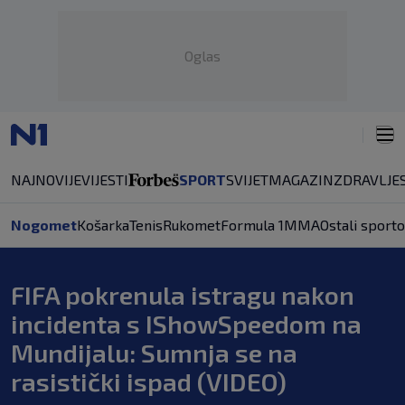
Oglas
NAJNOVIJE
VIJESTI
SPORT
SVIJET
MAGAZIN
ZDRAVLJE
Nogomet
Košarka
Tenis
Rukomet
Formula 1
MMA
Ostali sporto
FIFA pokrenula istragu nakon
incidenta s IShowSpeedom na
Mundijalu: Sumnja se na
rasistički ispad (VIDEO)