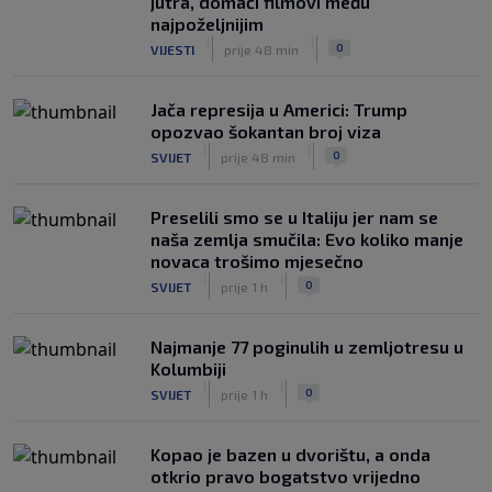
jutra, domaći filmovi među
najpoželjnijim
|
|
0
VIJESTI
prije 48 min
Jača represija u Americi: Trump
opozvao šokantan broj viza
|
|
0
SVIJET
prije 48 min
Preselili smo se u Italiju jer nam se
naša zemlja smučila: Evo koliko manje
novaca trošimo mjesečno
|
|
0
SVIJET
prije 1 h
Najmanje 77 poginulih u zemljotresu u
Kolumbiji
|
|
0
SVIJET
prije 1 h
Kopao je bazen u dvorištu, a onda
otkrio pravo bogatstvo vrijedno