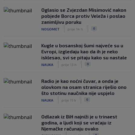
Oglasio se Zvjezdan Misimović nakon
pobjede Borca protiv Veleža i poslao
zanimljivu poruku
|
|
0
NOGOMET
prije 14 h
Kugle u bosanskoj šumi najveće su u
Evropi, izgledaju kao da ih je neko
isklesao, svi se pitaju kako su nastale
|
|
0
NAUKA
prije 13 h
Radio je kao noćni čuvar, a onda je
olovkom na osam stranica riješio ono
što stotinu naučnika nije uspjelo
|
|
0
NAUKA
prije 11 h
Odlazak iz BiH najniži je u trinaest
godina, a ljudi koji se vraćaju iz
Njemačke računaju ovako
|
|
0