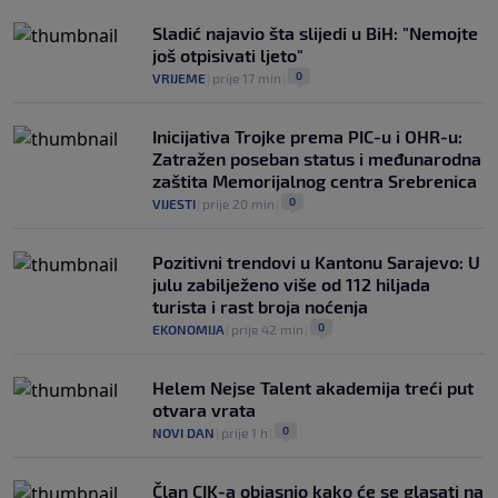
Sladić najavio šta slijedi u BiH: "Nemojte
još otpisivati ljeto"
0
VRIJEME
|
prije 17 min
|
Inicijativa Trojke prema PIC-u i OHR-u:
Zatražen poseban status i međunarodna
zaštita Memorijalnog centra Srebrenica
0
VIJESTI
|
prije 20 min
|
Pozitivni trendovi u Kantonu Sarajevo: U
julu zabilježeno više od 112 hiljada
turista i rast broja noćenja
0
EKONOMIJA
|
prije 42 min
|
Helem Nejse Talent akademija treći put
otvara vrata
0
NOVI DAN
|
prije 1 h
|
Član CIK-a objasnio kako će se glasati na