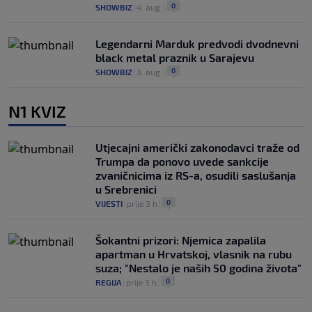
0
SHOWBIZ
|
4. aug.
|
Legendarni Marduk predvodi dvodnevni
black metal praznik u Sarajevu
0
SHOWBIZ
|
3. aug.
|
N1 KVIZ
Utjecajni američki zakonodavci traže od
Trumpa da ponovo uvede sankcije
zvaničnicima iz RS-a, osudili saslušanja
u Srebrenici
0
VIJESTI
|
prije 3 h
|
Šokantni prizori: Njemica zapalila
apartman u Hrvatskoj, vlasnik na rubu
suza; "Nestalo je naših 50 godina života"
0
REGIJA
|
prije 3 h
|