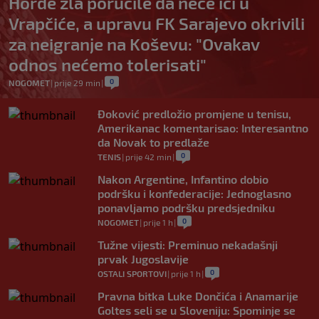
Horde zla poručile da neće ići u
Vrapčiće, a upravu FK Sarajevo okrivili
za neigranje na Koševu: "Ovakav
odnos nećemo tolerisati"
0
NOGOMET
|
prije 29 min
|
Đoković predložio promjene u tenisu,
Amerikanac komentarisao: Interesantno
da Novak to predlaže
0
TENIS
|
prije 42 min
|
Nakon Argentine, Infantino dobio
podršku i konfederacije: Jednoglasno
ponavljamo podršku predsjedniku
0
NOGOMET
|
prije 1 h
|
Tužne vijesti: Preminuo nekadašnji
prvak Jugoslavije
0
OSTALI SPORTOVI
|
prije 1 h
|
Pravna bitka Luke Dončića i Anamarije
Goltes seli se u Sloveniju: Spominje se