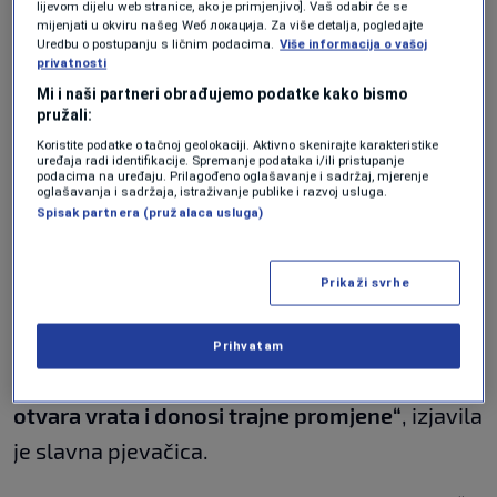
lijevom dijelu web stranice, ako je primjenjivo]. Vaš odabir će se
utakmicu 19. jula 2026. godine u New Yorku i
mijenjati u okviru našeg Wеб локација. Za više detalja, pogledajte
Uredbu o postupanju s ličnim podacima.
Više informacija o vašoj
New Jerseyju, ovaj historijski show imat će i
privatnosti
viši cilj – podršku obrazovanju i fudbalskim
Mi i naši partneri obrađujemo podatke kako bismo
pružali:
mogućnostima za djecu širom svijeta“
, rekao
Koristite podatke o tačnoj geolokaciji. Aktivno skenirajte karakteristike
uređaja radi identifikacije. Spremanje podataka i/ili pristupanje
je Infantino.
podacima na uređaju. Prilagođeno oglašavanje i sadržaj, mjerenje
oglašavanja i sadržaja, istraživanje publike i razvoj usluga.
Spisak partnera (pružalaca usluga)
Madonna je poručila da joj je posebno važno
što će nastupom podržati obrazovanje djece.
Prikaži svrhe
„Bez obrazovanja djeca ostaju bez prilika prije
nego što ih uopšte dobiju. Svako dijete
Prihvatam
zaslužuje kvalitetno obrazovanje jer ono
otvara vrata i donosi trajne promjene“
, izjavila
je slavna pjevačica.