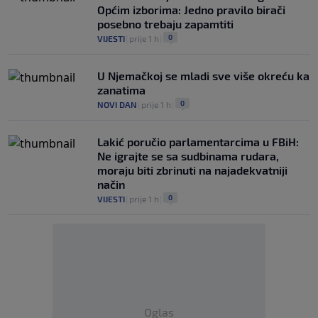
Općim izborima: Jedno pravilo birači
posebno trebaju zapamtiti
0
VIJESTI
|
prije 1 h
|
U Njemačkoj se mladi sve više okreću ka
zanatima
0
NOVI DAN
|
prije 1 h
|
Lakić poručio parlamentarcima u FBiH:
Ne igrajte se sa sudbinama rudara,
moraju biti zbrinuti na najadekvatniji
način
0
VIJESTI
|
prije 1 h
|
Oglas