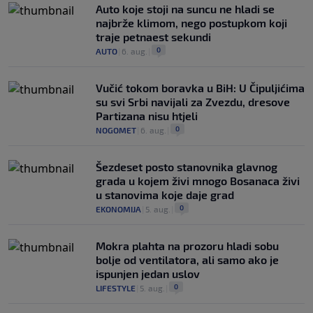
Auto koje stoji na suncu ne hladi se
najbrže klimom, nego postupkom koji
traje petnaest sekundi
0
AUTO
|
6. aug.
|
Vučić tokom boravka u BiH: U Čipuljićima
su svi Srbi navijali za Zvezdu, dresove
Partizana nisu htjeli
0
NOGOMET
|
6. aug.
|
Šezdeset posto stanovnika glavnog
grada u kojem živi mnogo Bosanaca živi
u stanovima koje daje grad
0
EKONOMIJA
|
5. aug.
|
Mokra plahta na prozoru hladi sobu
bolje od ventilatora, ali samo ako je
ispunjen jedan uslov
0
LIFESTYLE
|
5. aug.
|