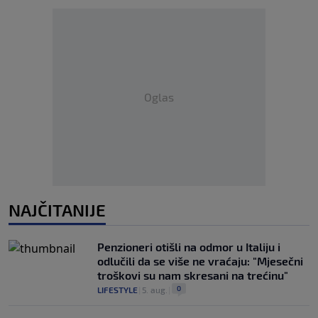
Oglas
NAJČITANIJE
Penzioneri otišli na odmor u Italiju i
odlučili da se više ne vraćaju: "Mjesečni
troškovi su nam skresani na trećinu"
0
LIFESTYLE
|
5. aug.
|