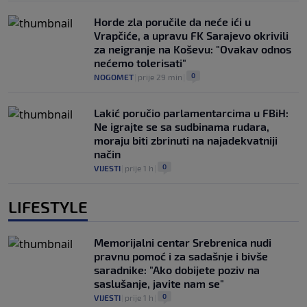
Horde zla poručile da neće ići u
Vrapčiće, a upravu FK Sarajevo okrivili
za neigranje na Koševu: "Ovakav odnos
nećemo tolerisati"
0
NOGOMET
|
prije 29 min
|
Lakić poručio parlamentarcima u FBiH:
Ne igrajte se sa sudbinama rudara,
moraju biti zbrinuti na najadekvatniji
način
0
VIJESTI
|
prije 1 h
|
LIFESTYLE
Memorijalni centar Srebrenica nudi
pravnu pomoć i za sadašnje i bivše
saradnike: "Ako dobijete poziv na
saslušanje, javite nam se"
0
VIJESTI
|
prije 1 h
|