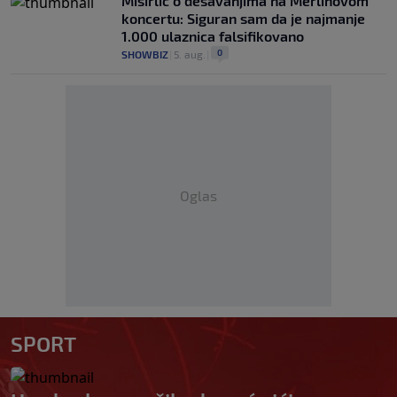
Misirlić o dešavanjima na Merlinovom
koncertu: Siguran sam da je najmanje
1.000 ulaznica falsifikovano
0
SHOWBIZ
|
5. aug.
|
Oglas
SPORT