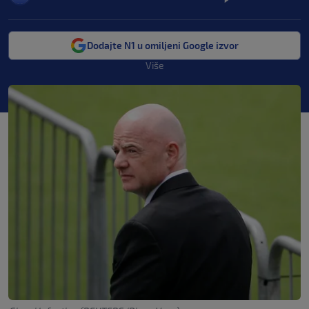
Dodajte N1 u omiljeni Google izvor
Više