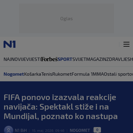
Oglas
NAJNOVIJE
VIJESTI
SPORT
SVIJET
MAGAZIN
ZDRAVLJE
S
Nogomet
Košarka
Tenis
Rukomet
Formula 1
MMA
Ostali sporto
FIFA ponovo izazvala reakcije
navijača: Spektakl stiže i na
Mundijal, poznato ko nastupa
0
N1 BiH
NOGOMET
|
15. maj. 2026. 09:46
|
|