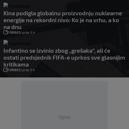
Kina podigla globalnu proizvodnju nuklearne
energije na rekordni nivo: Ko je na vrhu, a ko
na dnu
FORBES
|
prije 3 h
Infantino se izvinio zbog „grešaka“, ali će
ostati predsjednik FIFA-e uprkos sve glasnijim
kritikama
FORBES
|
prije 3 h
Oglas