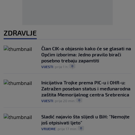
ZDRAVLJE
Član CIK-a objasnio kako će se glasati na
Općim izborima: Jedno pravilo birači
posebno trebaju zapamtiti
0
VIJESTI
|
prije 1 h
|
Inicijativa Trojke prema PIC-u i OHR-u:
Zatražen poseban status i međunarodna
zaštita Memorijalnog centra Srebrenica
0
VIJESTI
|
prije 20 min
|
Sladić najavio šta slijedi u BiH: "Nemojte
još otpisivati ljeto"
0
VRIJEME
|
prije 17 min
|