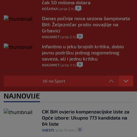
čak 50 miliona dolara
0
KOŠARKA
|
prije 2 h
|
Danas počinje nova sezona šampionata
BiH: Željezničar protiv novajlije na
Grbavici
0
NOGOMET
|
prije 2 h
|
Infantino u jeku brojnih kritika, dobio
javnu podršku jednog nogometnog
saveza, ali i jednu kritiku
0
NOGOMET
|
prije 3 h
|
Trafford postao treći najskuplji golman u
historiji fudbala
Idi na Sport
0
NOGOMET
|
prije 3 h
|
NAJNOVIJE
Dan pobjede nad Englezima – nacionalni
dan fudbala u Argentini
0
NOGOMET
|
prije 4 h
|
CIK BiH ovjerio kompenzacijske liste za
Opće izbore: Ukupno 773 kandidata na
64 liste
0
VIJESTI
|
prije 13 min
|