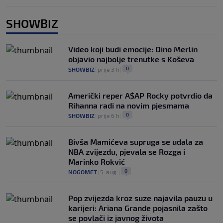
SHOWBIZ
Video koji budi emocije: Dino Merlin
objavio najbolje trenutke s Koševa
0
SHOWBIZ
|
prije 3 h
|
Američki reper A$AP Rocky potvrdio da
Rihanna radi na novim pjesmama
0
SHOWBIZ
|
prije 6 h
|
Bivša Mamićeva supruga se udala za
NBA zvijezdu, pjevala se Rozga i
Marinko Rokvić
0
NOGOMET
|
5. aug.
|
Pop zvijezda kroz suze najavila pauzu u
karijeri: Ariana Grande pojasnila zašto
se povlači iz javnog života