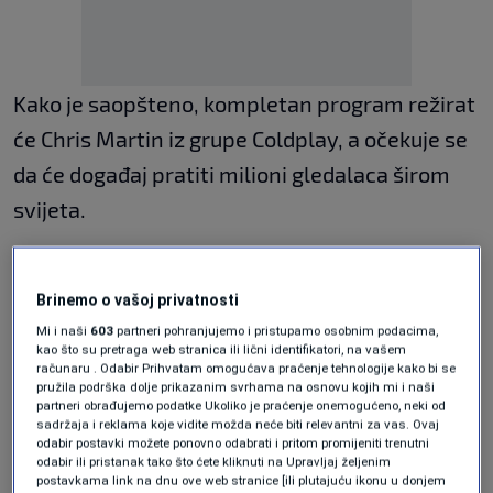
Kako je saopšteno, kompletan program režirat
će Chris Martin iz grupe Coldplay, a očekuje se
da će događaj pratiti milioni gledalaca širom
svijeta.
Infantino: Ovo je više od
fudbala
Brinemo o vašoj privatnosti
Mi i naši
603
partneri pohranjujemo i pristupamo osobnim podacima,
kao što su pretraga web stranica ili lični identifikatori, na vašem
Predsjednik FIFA-e Gianni Infantino istakao je
računaru . Odabir Prihvatam omogućava praćenje tehnologije kako bi se
pružila podrška dolje prikazanim svrhama na osnovu kojih mi i naši
da su Madonna, Shakira i BTS izvođači čija
partneri obrađujemo podatke Ukoliko je praćenje onemogućeno, neki od
sadržaja i reklama koje vidite možda neće biti relevantni za vas. Ovaj
muzika povezuje različite generacije i kulture.
odabir postavki možete ponovno odabrati i pritom promijeniti trenutni
odabir ili pristanak tako što ćete kliknuti na Upravljaj željenim
„Kada se svijet okupi za najveću fudbalsku
postavkama link na dnu ove web stranice [ili plutajuću ikonu u donjem