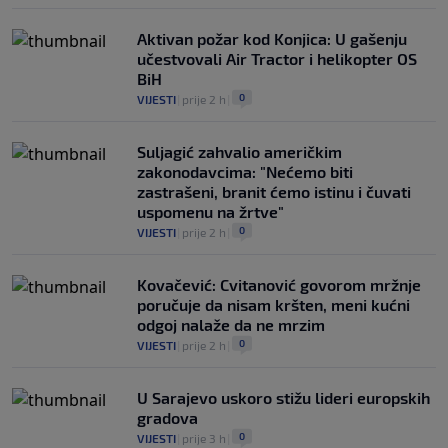
Aktivan požar kod Konjica: U gašenju
učestvovali Air Tractor i helikopter OS
BiH
0
VIJESTI
|
prije 2 h
|
Suljagić zahvalio američkim
zakonodavcima: "Nećemo biti
zastrašeni, branit ćemo istinu i čuvati
uspomenu na žrtve"
0
VIJESTI
|
prije 2 h
|
Kovačević: Cvitanović govorom mržnje
poručuje da nisam kršten, meni kućni
odgoj nalaže da ne mrzim
0
VIJESTI
|
prije 2 h
|
U Sarajevo uskoro stižu lideri europskih
gradova
0
VIJESTI
|
prije 3 h
|