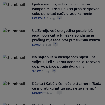
Ljudi u ovom gradu žive u rupama
iskopanim u brdu, a kad prošire spavaću
sobu ponekad nađu drago kamenje
0
LIFESTYLE
|
2. aug.
|
Uz Zemlju već sto godina putuje još
jedan objekat, a kineska sonda ga je
prošlog mjeseca prvi put snimila izbliza
0
NAUKA
|
6. aug.
|
Na najtoplijem naseljenom mjestu na
svijetu ljudi rukama vade so, a karavan
do prve pijace putuje dva dana
0
SVIJET
|
5. aug.
|
Džeko i Katić više neće biti cimeri: "Sada
će morati kuhati za nju, ne za mene..."
0
NOGOMET
|
6. aug.
|