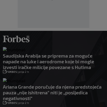
Saudijska Arabija se priprema za moguće
napade na luke i aerodrome koje bi mogle
izvesti iračke milicije povezane s Hutima
FORBES
|
prije 2 h
Ariana Grande poručuje da njena predstojeća
pauza „nije ishitrena“ niti je „posljedica
negativnosti“
FORBES
|
prije 2 h