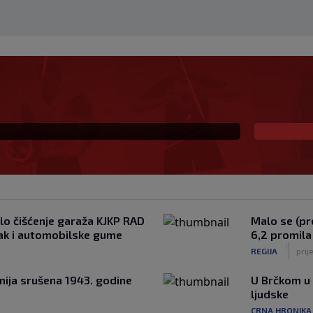
 porazu Juventusa od
ciji za gol "Stare Dame"
elo čišćenje garaža KJKP RAD
Malo se (pr
esak i automobilske gume
6,2 promila
|
REGIJA
prij
mija srušena 1943. godine
U Brčkom u 
ljudske
CRNA HRONIKA