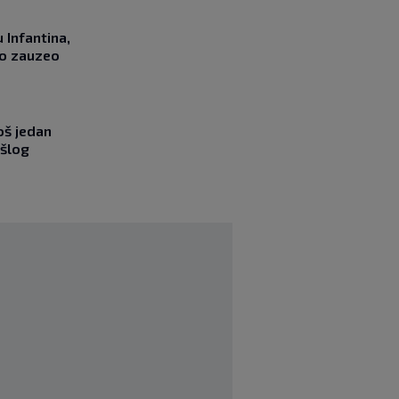
 Infantina,
no zauzeo
oš jedan
ošlog