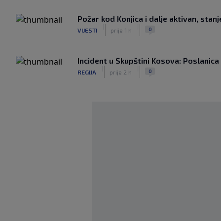
Požar kod Konjica i dalje aktivan, stan
|
|
0
VIJESTI
prije 1 h
Incident u Skupštini Kosova: Poslanica 
|
|
0
REGIJA
prije 2 h