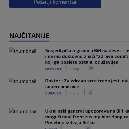
Pošalji komentar
NAJČITANIJE
Susjedi pišu o gradu u BiH na devet rije
ime mu doslovno znači "zdrava voda":
koji ga posjete ostanu oduševljeni
|
|
0
LIFESTYLE
7. aug.
Doktori: Za zdravo srce treba jesti dvi
supernamirnice
|
|
0
ZDRAVLJE
7. aug.
Ukrajinski general upozorava na BiH k
mogući novi front ruskog hibridnog ra
Posebno izdvaja Brčko
|
|
0
VIJESTI
prije 5 h