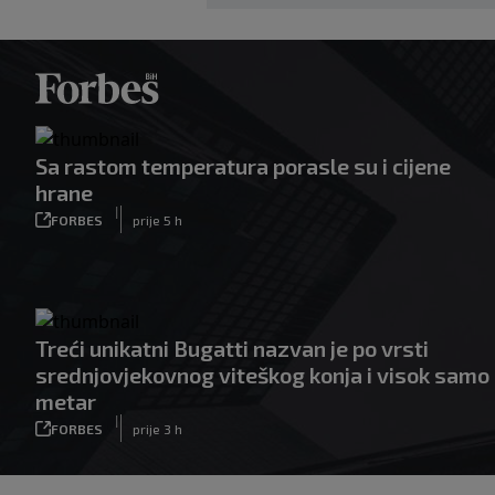
Sa rastom temperatura porasle su i cijene
hrane
|
FORBES
prije 5 h
Treći unikatni Bugatti nazvan je po vrsti
srednjovjekovnog viteškog konja i visok samo
metar
|
FORBES
prije 3 h