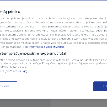
PODCAST
vni problem Reala je
N1 SPECIJAL
vašoj privatnosti
3
partneri pohranjujemo i pristupamo osobnim podacima, kao što su pretraga web stranica 
FENOMENI
ri, na vašem računaru . Odabir Prihvatam omogućava praćenje tehnologije kako bi se pruž
anim svrhama na osnovu kojih mi i naši partneri obrađujemo podatke Ukoliko je praćenj
entara
 neki od sadržaja i reklama koje vidite možda neće biti relevantni za vas. Ovaj odabir p
NEISTRAŽENO
ati i pritom promijeniti trenutni odabir ili pristanak tako što ćete kliknuti na Upravljaj 
ink na dnu ove web stranice [ili plutajuću ikonu u donjem lijevom dijelu web stranice, a
VIRALNO
. Vaš odabir će se mijenjati u okviru našeg Wеб локација. Za više detalja, pogledajte Ure
s ličnim podacima.
Više informacija o vašoj privatnosti
FOTO
partneri obrađujemo podatke kako bismo pružali:
atke o tačnoj geolokaciji. Aktivno skenirajte karakteristike uređaja radi identifikacije. Sp
PROMO
li pristupanje podacima na uređaju. Prilagođeno oglašavanje i sadržaj, mjerenje oglašavanj
publike i razvoj usluga.
 suđenje i osvrnuo se na aferu Negreira, koja ve
era (pružalaca usluga)
VIDEO
aj više
ži svrhe
Pr