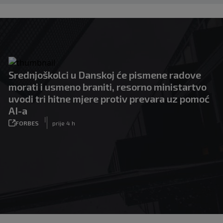
Srednjoškolci u Danskoj će pismene radove
morati i usmeno braniti, resorno ministartvo
uvodi tri hitne mjere protiv prevara uz pomoć
AI-a
|
FORBES
prije 4 h