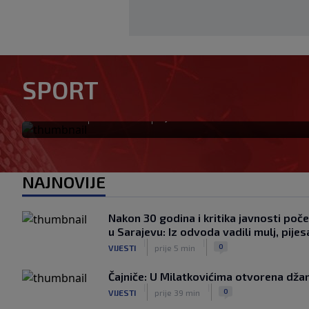
Solidan debi Alajbegovića u
SPORT
Intera, Zmaj učestvovao u ak
|
|
0
NOGOMET
prije 41 min
NAJNOVIJE
Nakon 30 godina i kritika javnosti poč
u Sarajevu: Iz odvoda vadili mulj, pij
|
|
0
VIJESTI
prije 5 min
Čajniče: U Milatkovićima otvorena dža
|
|
0
VIJESTI
prije 39 min