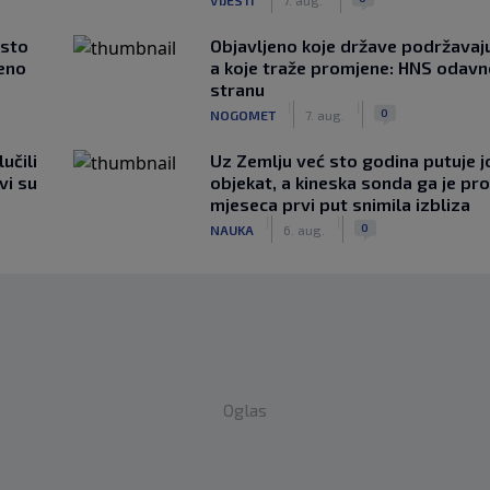
asto
Objavljeno koje države podržavaju
čeno
a koje traže promjene: HNS odav
stranu
|
|
0
NOGOMET
7. aug.
učili
Uz Zemlju već sto godina putuje j
vi su
objekat, a kineska sonda ga je pr
mjeseca prvi put snimila izbliza
|
|
0
NAUKA
6. aug.
Oglas