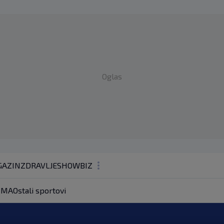
Oglas
AZIN
ZDRAVLJE
SHOWBIZ
KOLUMNE
MA
Ostali sportovi