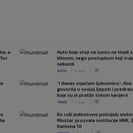
ka, a
Auto koje stoji na suncu ne hladi 
 Svi
klimom, nego postupkom koji traj
sekundi
|
|
0
AUTO
6. aug.
je
"I danas osjećam ljubomoru": Ana 
govorila o svojoj ljepoti i predr
koje su je pratile tokom karijere
|
|
0
TENIS
7. aug.
ao
Ko ruši jedinstveni policijski sist
ta:
Mostar prozvala institucije HNK, Z
Kantona 10
|
|
0
VIJESTI
7. aug.