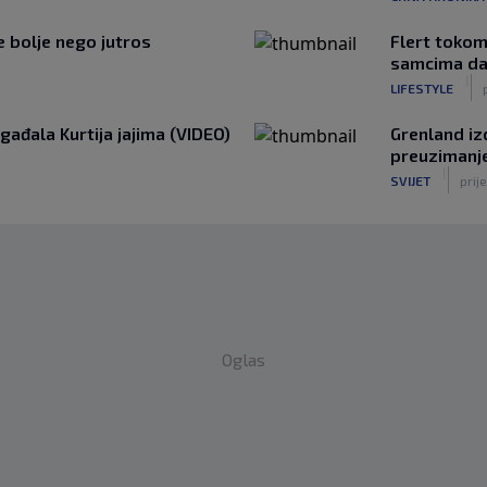
je bolje nego jutros
Flert tokom
samcima da
|
LIFESTYLE
gađala Kurtija jajima (VIDEO)
Grenland iz
preuzimanj
|
SVIJET
prije
Oglas