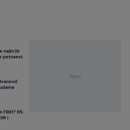
se najbrže
e petnaest
Oglas
Ivanović
asudama
em FBiH? NS
HK i