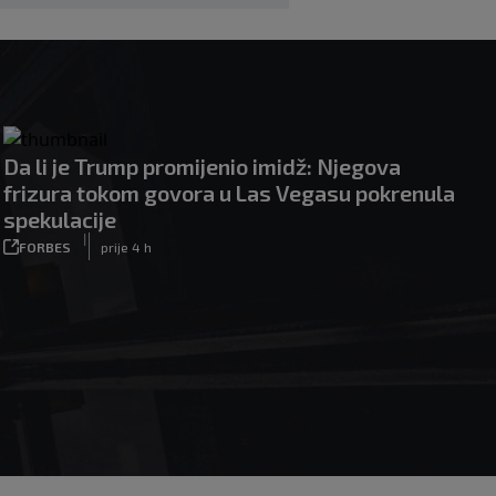
Da li je Trump promijenio imidž: Njegova
frizura tokom govora u Las Vegasu pokrenula
spekulacije
|
FORBES
prije 4 h