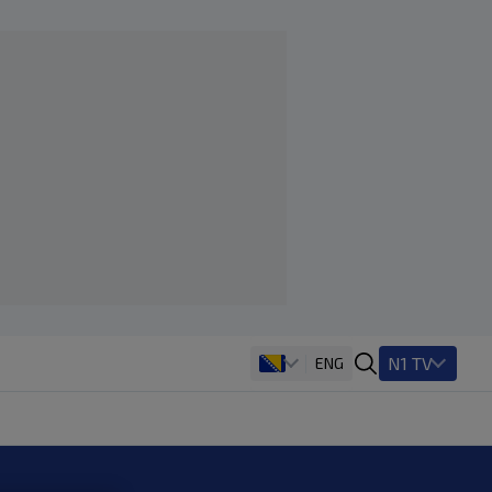
N1 TV
ENG