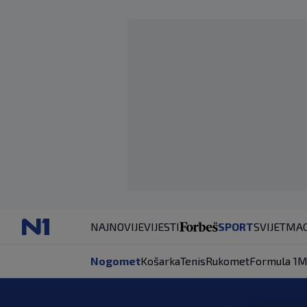
NAJNOVIJE
VIJESTI
SPORT
SVIJET
MAG
Nogomet
Košarka
Tenis
Rukomet
Formula 1
M