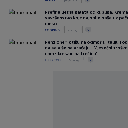
Prefina ljetna salata od kupusa: Krem
savršenstvo koje najbolje paše uz pe
meso
|
|
0
COOKING
7. aug.
Penzioneri otišli na odmor u Italiju i odl
da se više ne vraćaju: "Mjesečni troško
nam skresani na trećinu"
|
|
0
LIFESTYLE
5. aug.