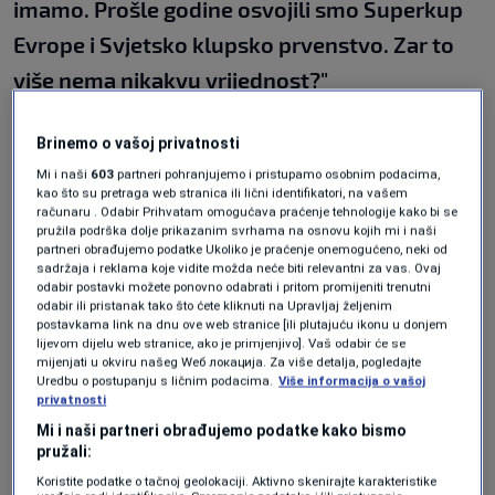
imamo. Prošle godine osvojili smo Superkup
Evrope i Svjetsko klupsko prvenstvo. Zar to
više nema nikakvu vrijednost?"
I direktor Željezničara dao mandat na
Brinemo o vašoj privatnosti
raspolaganje: "Projekat je na rubu
Mi i naši
603
partneri pohranjujemo i pristupamo osobnim podacima,
propasti"
kao što su pretraga web stranica ili lični identifikatori, na vašem
NOGOMET
|
14. maj.
računaru . Odabir Prihvatam omogućava praćenje tehnologije kako bi se
pružila podrška dolje prikazanim svrhama na osnovu kojih mi i naši
Potres na Grbavici: Savo Milošević
partneri obrađujemo podatke Ukoliko je praćenje onemogućeno, neki od
podnio ostavku i otvoreno
sadržaja i reklama koje vidite možda neće biti relevantni za vas. Ovaj
progovorio o haosu u Željezničaru
odabir postavki možete ponovno odabrati i pritom promijeniti trenutni
NOGOMET
|
14. maj.
odabir ili pristanak tako što ćete kliknuti na Upravljaj željenim
postavkama link na dnu ove web stranice [ili plutajuću ikonu u donjem
Alarm pred Mundijal 2026: Naučnici
lijevom dijelu web stranice, ako je primjenjivo]. Vaš odabir će se
upozorili na ekstremne vrućine i
mijenjati u okviru našeg Wеб локација. Za više detalja, pogledajte
opasnost za igrače
Uredbu o postupanju s ličnim podacima.
Više informacija o vašoj
NOGOMET
|
14. maj.
privatnosti
Lijepa poruka N/FS BiH uoči SP-a:
Mi i naši partneri obrađujemo podatke kako bismo
Neki novi dječaci na spavanje idu sa
pružali:
fudbalskom loptom
Koristite podatke o tačnoj geolokaciji. Aktivno skenirajte karakteristike
NOGOMET
|
14. maj.