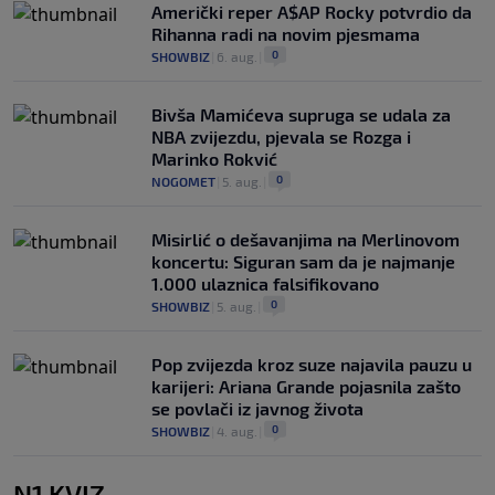
Američki reper A$AP Rocky potvrdio da
Rihanna radi na novim pjesmama
0
SHOWBIZ
|
6. aug.
|
Bivša Mamićeva supruga se udala za
NBA zvijezdu, pjevala se Rozga i
Marinko Rokvić
0
NOGOMET
|
5. aug.
|
Misirlić o dešavanjima na Merlinovom
koncertu: Siguran sam da je najmanje
1.000 ulaznica falsifikovano
0
SHOWBIZ
|
5. aug.
|
Pop zvijezda kroz suze najavila pauzu u
karijeri: Ariana Grande pojasnila zašto
se povlači iz javnog života
0
SHOWBIZ
|
4. aug.
|
N1 KVIZ