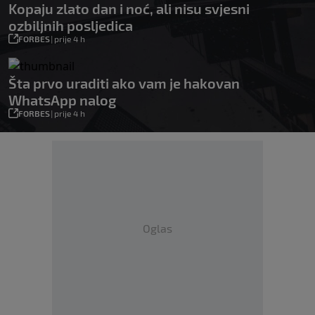
Kopaju zlato dan i noć, ali nisu svjesni
ozbiljnih posljedica
FORBES
|
prije 4 h
Šta prvo uraditi ako vam je hakovan
WhatsApp nalog
FORBES
|
prije 4 h
Oglas