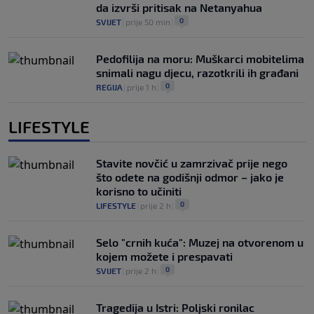
da izvrši pritisak na Netanyahua
0
SVIJET
|
prije 50 min
|
Pedofilija na moru: Muškarci mobitelima
snimali nagu djecu, razotkrili ih građani
0
REGIJA
|
prije 1 h
|
LIFESTYLE
Stavite novčić u zamrzivač prije nego
što odete na godišnji odmor – jako je
korisno to učiniti
0
LIFESTYLE
|
prije 2 h
|
Selo "crnih kuća": Muzej na otvorenom u
kojem možete i prespavati
0
SVIJET
|
prije 2 h
|
Tragedija u Istri: Poljski ronilac