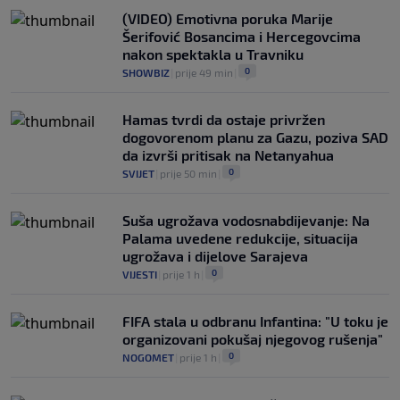
(VIDEO) Emotivna poruka Marije
Šerifović Bosancima i Hercegovcima
nakon spektakla u Travniku
0
SHOWBIZ
|
prije 49 min
|
Hamas tvrdi da ostaje privržen
dogovorenom planu za Gazu, poziva SAD
da izvrši pritisak na Netanyahua
0
SVIJET
|
prije 50 min
|
Suša ugrožava vodosnabdijevanje: Na
Palama uvedene redukcije, situacija
ugrožava i dijelove Sarajeva
0
VIJESTI
|
prije 1 h
|
FIFA stala u odbranu Infantina: "U toku je
organizovani pokušaj njegovog rušenja"
0
NOGOMET
|
prije 1 h
|