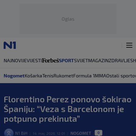
Oglas
NAJNOVIJE
VIJESTI
SPORT
SVIJET
MAGAZIN
ZDRAVLJE
S
Nogomet
Košarka
Tenis
Rukomet
Formula 1
MMA
Ostali sporto
Florentino Perez ponovo šokirao
Španiju: “Veza s Barcelonom je
potpuno prekinuta”
0
N1 BiH
NOGOMET
|
14. maj. 2026. 12:01
|
|