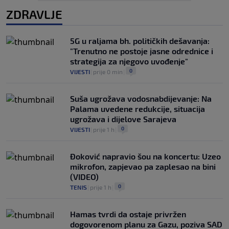
ZDRAVLJE
5G u raljama bh. političkih dešavanja:
"Trenutno ne postoje jasne odrednice i
strategija za njegovo uvođenje"
0
VIJESTI
|
prije 0 min
|
Suša ugrožava vodosnabdijevanje: Na
Palama uvedene redukcije, situacija
ugrožava i dijelove Sarajeva
0
VIJESTI
|
prije 1 h
|
Đoković napravio šou na koncertu: Uzeo
mikrofon, zapjevao pa zaplesao na bini
(VIDEO)
0
TENIS
|
prije 1 h
|
Hamas tvrdi da ostaje privržen
dogovorenom planu za Gazu, poziva SAD