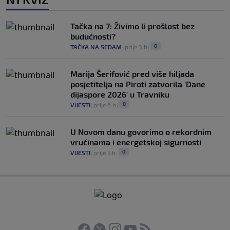
Tačka na 7: Živimo li prošlost bez
budućnosti?
0
TAČKA NA SEDAM
|
prije 3 h
|
Marija Šerifović pred više hiljada
posjetitelja na Piroti zatvorila 'Dane
dijaspore 2026' u Travniku
0
VIJESTI
|
prije 6 h
|
U Novom danu govorimo o rekordnim
vrućinama i energetskoj sigurnosti
0
VIJESTI
|
prije 5 h
|