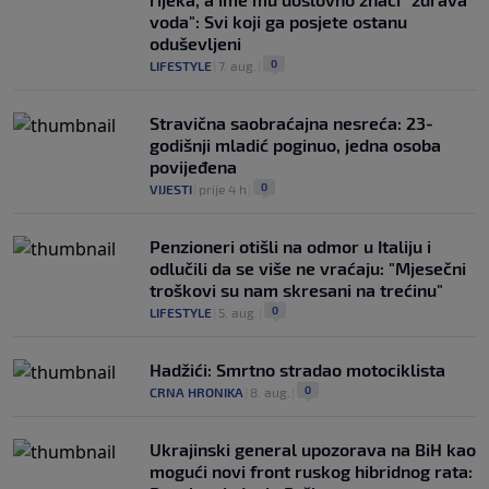
voda": Svi koji ga posjete ostanu
oduševljeni
0
LIFESTYLE
|
7. aug.
|
Stravična saobraćajna nesreća: 23-
godišnji mladić poginuo, jedna osoba
povijeđena
0
VIJESTI
|
prije 4 h
|
Penzioneri otišli na odmor u Italiju i
odlučili da se više ne vraćaju: "Mjesečni
troškovi su nam skresani na trećinu"
0
LIFESTYLE
|
5. aug.
|
Hadžići: Smrtno stradao motociklista
0
CRNA HRONIKA
|
8. aug.
|
Ukrajinski general upozorava na BiH kao
mogući novi front ruskog hibridnog rata: