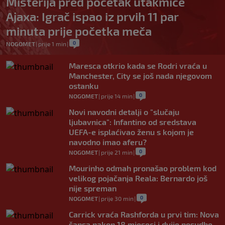
Misterija pred početak utakmice
Ajaxa: Igrač ispao iz prvih 11 par
minuta prije početka meča
0
NOGOMET
|
prije 1 min
|
Maresca otkrio kada se Rodri vraća u
Manchester, City se još nada njegovom
ostanku
0
NOGOMET
|
prije 14 min
|
Novi navodni detalji o "slučaju
ljubavnica": Infantino od sredstava
UEFA-e isplaćivao ženu s kojom je
navodno imao aferu?
0
NOGOMET
|
prije 21 min
|
Mourinho odmah pronašao problem kod
velikog pojačanja Reala: Bernardo još
nije spreman
0
NOGOMET
|
prije 30 min
|
Carrick vraća Rashforda u prvi tim: Nova
šansa nakon 18 mjeseci i dvije posudbe