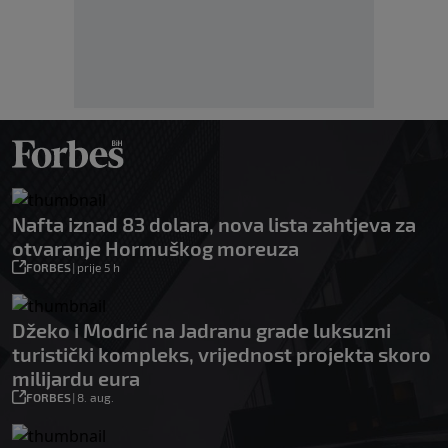
Nafta iznad 83 dolara, nova lista zahtjeva za
otvaranje Hormuškog moreuza
FORBES
|
prije 5 h
Džeko i Modrić na Jadranu grade luksuzni
turistički kompleks, vrijednost projekta skoro
milijardu eura
FORBES
|
8. aug.