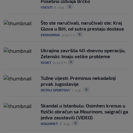
Posebno izdvaja Brčko
0
VIJESTI
|
8. aug.
|
Što ste naručivali, naručivali ste: Kraj
Glova u BiH, od sutra prestaju dostave
0
EKONOMIJA
|
prije 2 h
|
Ukrajina završila 40-dnevnu operaciju,
Zelenski: Imaju velike probleme
0
SVIJET
|
prije 8 h
|
Tužne vijesti: Preminuo nekadašnji
prvak Jugoslavije
0
OSTALI SPORTOVI
|
7. aug.
|
Skandal u Istanbulu: Osimhen krenuo u
fizički obračun sa Mourinom, saigrači ga
jedva zaustavili (VIDEO)
0
NOGOMET
|
8. aug.
|