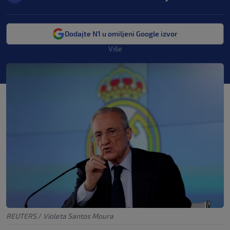
Dodajte N1 u omiljeni Google izvor
Više
REUTERS
/
Violeta Santos Moura