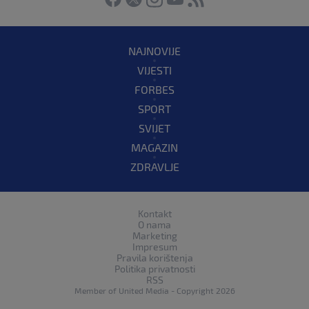
NAJNOVIJE
VIJESTI
FORBES
SPORT
SVIJET
MAGAZIN
ZDRAVLJE
Kontakt
O nama
Marketing
Impresum
Pravila korištenja
Politika privatnosti
RSS
Member of
United Media
- Copyright 2026