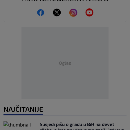
Oglas
NAJČITANIJE
Susjedi pišu o gradu u BiH na devet
rijeka, a ime mu doslovno znači "zdrava