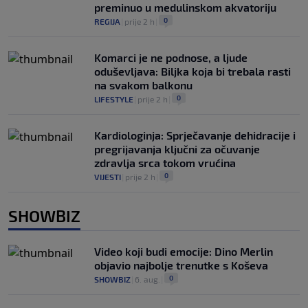
preminuo u medulinskom akvatoriju
0
REGIJA
|
prije 2 h
|
Komarci je ne podnose, a ljude
oduševljava: Biljka koja bi trebala rasti
na svakom balkonu
0
LIFESTYLE
|
prije 2 h
|
Kardiologinja: Sprječavanje dehidracije i
pregrijavanja ključni za očuvanje
zdravlja srca tokom vrućina
0
VIJESTI
|
prije 2 h
|
SHOWBIZ
Video koji budi emocije: Dino Merlin
objavio najbolje trenutke s Koševa
0
SHOWBIZ
|
6. aug.
|