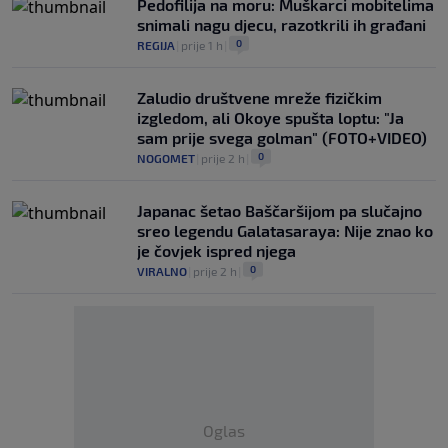
Pedofilija na moru: Muškarci mobitelima
snimali nagu djecu, razotkrili ih građani
0
REGIJA
|
prije 1 h
|
Zaludio društvene mreže fizičkim
izgledom, ali Okoye spušta loptu: "Ja
sam prije svega golman" (FOTO+VIDEO)
0
NOGOMET
|
prije 2 h
|
Japanac šetao Baščaršijom pa slučajno
sreo legendu Galatasaraya: Nije znao ko
je čovjek ispred njega
0
VIRALNO
|
prije 2 h
|
Oglas