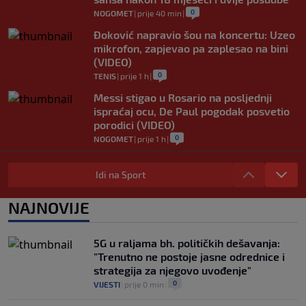
0
NOGOMET
|
prije 40 min
|
Đoković napravio šou na koncertu: Uzeo
mikrofon, zapjevao pa zaplesao na bini
(VIDEO)
0
TENIS
|
prije 1 h
|
Messi stigao u Rosario na posljednji
ispraćaj ocu, De Paul pogodak posvetio
porodici (VIDEO)
0
NOGOMET
|
prije 1 h
|
Fudbal opasan po život: "Čišćenje" lopte
uzrokovalo saobraćajni udes (VIDEO)
Idi na Sport
0
NOGOMET
|
prije 1 h
|
NAJNOVIJE
Maldini otkrio šta se dešavalo iza kulisa
nakon slučaja Pirlo: "Povjerenje više ne
postoji"
5G u raljama bh. političkih dešavanja:
0
NOGOMET
|
prije 1 h
|
"Trenutno ne postoje jasne odrednice i
strategija za njegovo uvođenje"
0
VIJESTI
|
prije 0 min
|