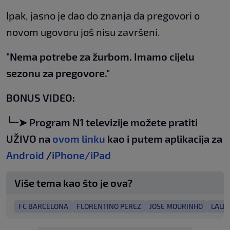
Ipak, jasno je dao do znanja da pregovori o
novom ugovoru još nisu završeni.
"Nema potrebe za žurbom. Imamo cijelu
sezonu za pregovore."
BONUS VIDEO:
╰┈➤ Program N1 televizije možete pratiti
UŽIVO na
ovom linku
kao i putem aplikacija za
Android
/
iPhone/iPad
Više tema kao što je ova?
FC BARCELONA
FLORENTINO PEREZ
JOSE MOURINHO
LALI