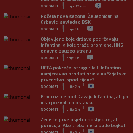
|
|
0
NOGOMET
prije 30 min.
Počela nova sezona: Željezničar na
Grbavici savladao BSK
|
|
0
NOGOMET
prije 1 h
Objavljeno koje države podržavaju
Infantina, a koje traže promjene: HNS
odavno zauzeo stranu
|
|
0
NOGOMET
prije 1 h
UEFA pokreće istragu: Je li Infantino
namjeravao prodati prava na Svjetsko
prvenstvo ispod cijene?
|
|
0
NOGOMET
prije 2 h
Francuzi ne podržavaju Infantina, ali ga
nisu pozvali na ostavku
|
|
0
NOGOMET
prije 2 h
Žene će prve osjetiti posljedice, ali
poručuju: Ako treba, neka bude bojkot
|
|
0
NOGOMET
prije 3 h