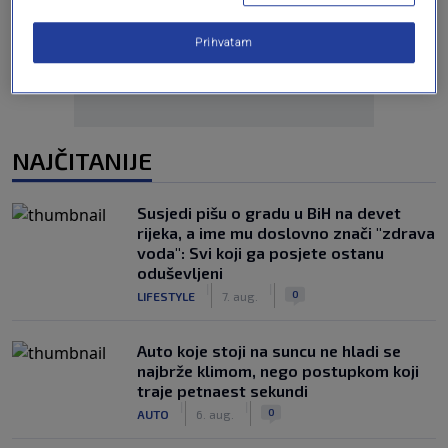
Oglas
Prihvatam
NAJČITANIJE
Susjedi pišu o gradu u BiH na devet
rijeka, a ime mu doslovno znači "zdrava
voda": Svi koji ga posjete ostanu
oduševljeni
|
|
0
LIFESTYLE
7. aug.
Auto koje stoji na suncu ne hladi se
najbrže klimom, nego postupkom koji
traje petnaest sekundi
|
|
0
AUTO
6. aug.