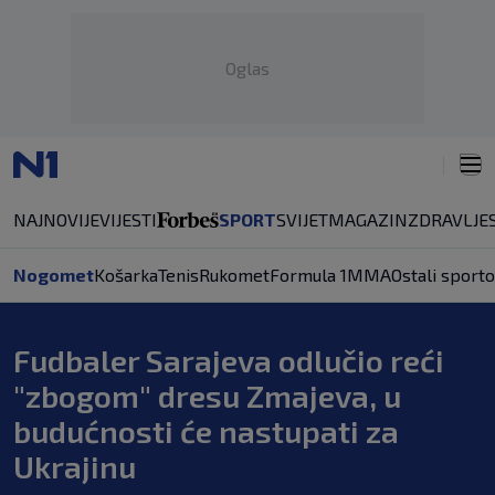
Oglas
NAJNOVIJE
VIJESTI
SPORT
SVIJET
MAGAZIN
ZDRAVLJE
Nogomet
Košarka
Tenis
Rukomet
Formula 1
MMA
Ostali sporto
Fudbaler Sarajeva odlučio reći
"zbogom" dresu Zmajeva, u
budućnosti će nastupati za
Ukrajinu