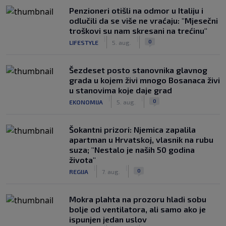
Penzioneri otišli na odmor u Italiju i
odlučili da se više ne vraćaju: "Mjesečni
troškovi su nam skresani na trećinu"
|
|
0
LIFESTYLE
5. aug.
Šezdeset posto stanovnika glavnog
grada u kojem živi mnogo Bosanaca živi
u stanovima koje daje grad
|
|
0
EKONOMIJA
5. aug.
Šokantni prizori: Njemica zapalila
apartman u Hrvatskoj, vlasnik na rubu
suza; "Nestalo je naših 50 godina
života"
|
|
0
REGIJA
7. aug.
Mokra plahta na prozoru hladi sobu
bolje od ventilatora, ali samo ako je
ispunjen jedan uslov