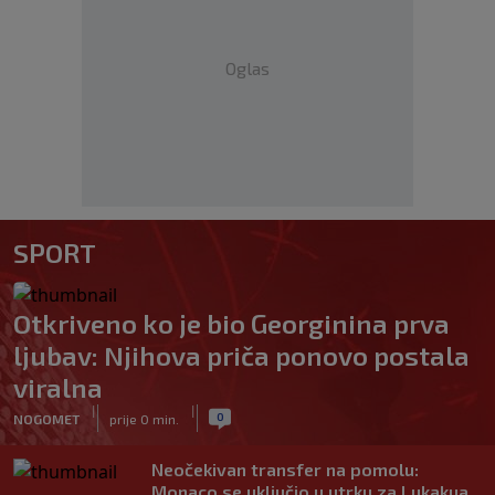
Oglas
SPORT
Otkriveno ko je bio Georginina prva
ljubav: Njihova priča ponovo postala
viralna
|
|
0
NOGOMET
prije 0 min.
Neočekivan transfer na pomolu:
Monaco se uključio u utrku za Lukakua