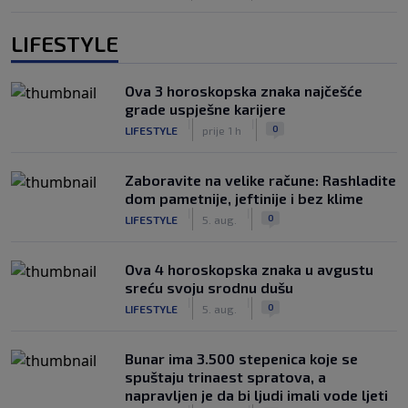
LIFESTYLE
Ova 3 horoskopska znaka najčešće
grade uspješne karijere
|
|
0
LIFESTYLE
prije 1 h
Zaboravite na velike račune: Rashladite
dom pametnije, jeftinije i bez klime
|
|
0
LIFESTYLE
5. aug.
Ova 4 horoskopska znaka u avgustu
sreću svoju srodnu dušu
|
|
0
LIFESTYLE
5. aug.
Bunar imа 3.500 stepenica koje se
spuštaju trinaest spratova, a
napravljen je da bi ljudi imali vode ljeti