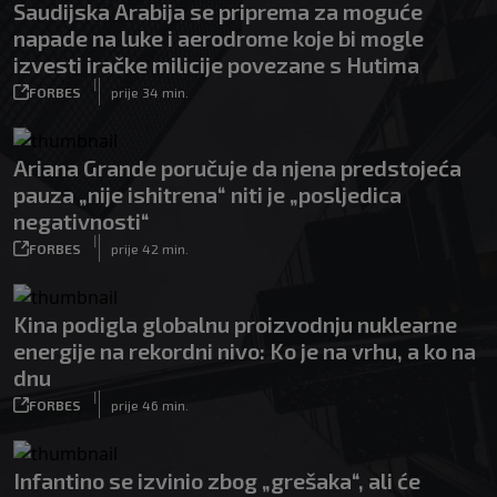
Saudijska Arabija se priprema za moguće
napade na luke i aerodrome koje bi mogle
izvesti iračke milicije povezane s Hutima
|
FORBES
prije 34 min.
Ariana Grande poručuje da njena predstojeća
pauza „nije ishitrena“ niti je „posljedica
negativnosti“
|
FORBES
prije 42 min.
Kina podigla globalnu proizvodnju nuklearne
energije na rekordni nivo: Ko je na vrhu, a ko na
dnu
|
FORBES
prije 46 min.
Infantino se izvinio zbog „grešaka“, ali će