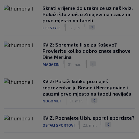
Skrati vrijeme do utakmice uz naš kviz:
Pokaži šta znaš o Zmajevima i zauzmi
prvo mjesto na tabeli
|
|
1
LIFESTYLE
12. jun.
KVIZ: Spremate li se za Koševo?
Provjerite koliko dobro znate stihove
Dine Merlina
|
|
1
MAGAZIN
31. mar.
KVIZ: Pokaži koliko poznaješ
reprezentaciju Bosne i Hercegovine i
zauzmi prvo mjesto na tabeli navijača
|
|
0
NOGOMET
31. mar.
KVIZ: Poznajete li bh. sport i sportiste?
|
|
0
OSTALI SPORTOVI
23. mar.