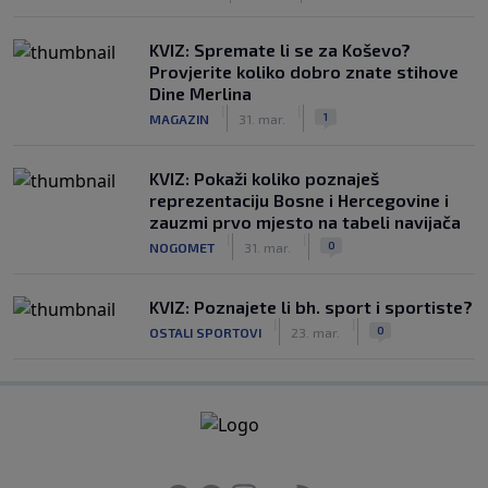
KVIZ: Spremate li se za Koševo?
Provjerite koliko dobro znate stihove
Dine Merlina
|
|
1
MAGAZIN
31. mar.
KVIZ: Pokaži koliko poznaješ
reprezentaciju Bosne i Hercegovine i
zauzmi prvo mjesto na tabeli navijača
|
|
0
NOGOMET
31. mar.
KVIZ: Poznajete li bh. sport i sportiste?
|
|
0
OSTALI SPORTOVI
23. mar.