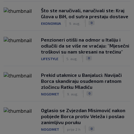
Što ste naručivali, naručivali ste: Kraj
Glova u BiH, od sutra prestaju dostave
|
|
0
EKONOMIJA
9. aug.
Penzioneri otišli na odmor u Italiju i
odlučili da se više ne vraćaju: "Mjesečni
troškovi su nam skresani na trećinu"
|
|
0
LIFESTYLE
5. aug.
Prekid utakmice u Banjaluci: Navijači
Borca skandiraju osuđenom ratnom
zločincu Ratku Mladiću
|
|
0
NOGOMET
9. aug.
Oglasio se Zvjezdan Misimović nakon
pobjede Borca protiv Veleža i poslao
zanimljivu poruku
|
|
0
NOGOMET
prije 2 h