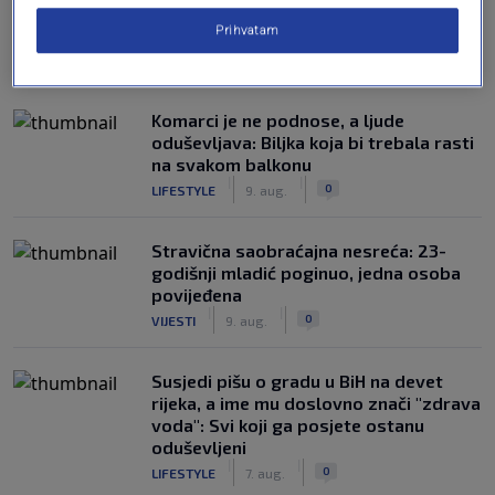
Prihvatam
NAJČITANIJE
Komarci je ne podnose, a ljude
oduševljava: Biljka koja bi trebala rasti
na svakom balkonu
|
|
0
LIFESTYLE
9. aug.
Stravična saobraćajna nesreća: 23-
godišnji mladić poginuo, jedna osoba
povijeđena
|
|
0
VIJESTI
9. aug.
Susjedi pišu o gradu u BiH na devet
rijeka, a ime mu doslovno znači "zdrava
voda": Svi koji ga posjete ostanu
oduševljeni
|
|
0
LIFESTYLE
7. aug.