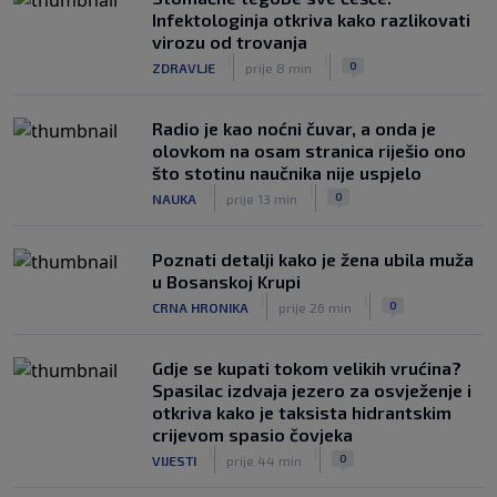
Infektologinja otkriva kako razlikovati
Kako je Gianni Infantino uspio uništiti
virozu od trovanja
Mundijal: Od fudbala do Trumpa,
|
|
0
ZDRAVLJE
prije 8 min
milijardi i rata s UEFA-om
|
|
0
NOGOMET
prije 3 h
Radio je kao noćni čuvar, a onda je
olovkom na osam stranica riješio ono
što stotinu naučnika nije uspjelo
|
|
0
NAUKA
prije 13 min
Poznati detalji kako je žena ubila muža
u Bosanskoj Krupi
|
|
0
CRNA HRONIKA
prije 26 min
Gdje se kupati tokom velikih vrućina?
Spasilac izdvaja jezero za osvježenje i
otkriva kako je taksista hidrantskim
crijevom spasio čovjeka
|
|
0
VIJESTI
prije 44 min