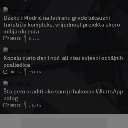
Džeko i Modrić na Jadranu grade luksuzni
turistički kompleks, vrijednost projekta skoro
milijardu eura
|
FORBES
8. aug.
Kopaju zlato dan i noć, ali nisu svjesni ozbiljnih
posljedica
|
FORBES
prije 1 h
Šta prvo uraditi ako vam je hakovan WhatsApp
nalog
|
FORBES
prije 1 h