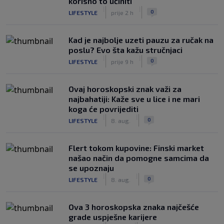
korisno to učiniti
|
|
0
LIFESTYLE
prije 2 h
Kad je najbolje uzeti pauzu za ručak na
poslu? Evo šta kažu stručnjaci
|
|
0
LIFESTYLE
prije 9 h
Ovaj horoskopski znak važi za
najbahatiji: Kaže sve u lice i ne mari
koga će povrijediti
|
|
0
LIFESTYLE
8. aug.
Flert tokom kupovine: Finski market
našao način da pomogne samcima da
se upoznaju
|
|
0
LIFESTYLE
8. aug.
Ova 3 horoskopska znaka najčešće
grade uspješne karijere