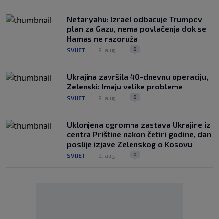
Netanyahu: Izrael odbacuje Trumpov
plan za Gazu, nema povlačenja dok se
Hamas ne razoruža
|
|
0
SVIJET
9. aug.
Ukrajina završila 40-dnevnu operaciju,
Zelenski: Imaju velike probleme
|
|
0
SVIJET
9. aug.
Uklonjena ogromna zastava Ukrajine iz
centra Prištine nakon četiri godine, dan
poslije izjave Zelenskog o Kosovu
|
|
0
SVIJET
9. aug.