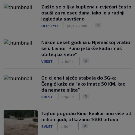
Zašto se biljka kupljena u cvjećari često
osuši za mjesec dana, iako je u radnji
izgledala savršeno
|
|
0
LIFESTYLE
prije 45 min
Nakon deset godina u Njemačkoj vratio
se u Livno: "Puno je lakše kada imaš
obitelj uz sebe"
|
|
0
VIJESTI
prije 1 h
Od cijena i sječe stabala do 5G-a:
Čengić kaže da “ako imate 50 KM, kao
da nemate ništa”
|
|
0
VIJESTI
prije 1 h
Tajfun pogodio Kinu: Evakuirano više od
milion ljudi, otkazano 1400 letova
|
|
0
SVIJET
prije 1 h