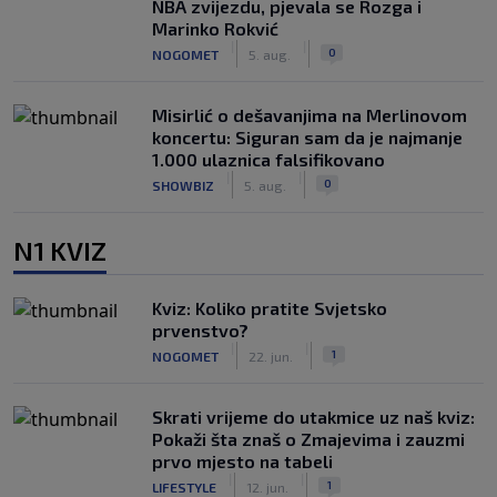
NBA zvijezdu, pjevala se Rozga i
Marinko Rokvić
|
|
0
NOGOMET
5. aug.
Misirlić o dešavanjima na Merlinovom
koncertu: Siguran sam da je najmanje
1.000 ulaznica falsifikovano
|
|
0
SHOWBIZ
5. aug.
N1 KVIZ
Kviz: Koliko pratite Svjetsko
prvenstvo?
|
|
1
NOGOMET
22. jun.
Skrati vrijeme do utakmice uz naš kviz:
Pokaži šta znaš o Zmajevima i zauzmi
prvo mjesto na tabeli
|
|
1
LIFESTYLE
12. jun.