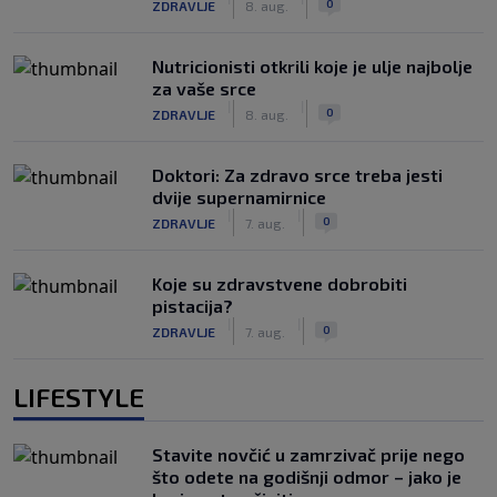
0
ZDRAVLJE
8. aug.
Nutricionisti otkrili koje je ulje najbolje
za vaše srce
|
|
0
ZDRAVLJE
8. aug.
Doktori: Za zdravo srce treba jesti
dvije supernamirnice
|
|
0
ZDRAVLJE
7. aug.
Koje su zdravstvene dobrobiti
pistacija?
|
|
0
ZDRAVLJE
7. aug.
LIFESTYLE
Stavite novčić u zamrzivač prije nego
što odete na godišnji odmor – jako je