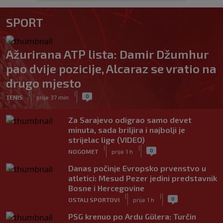
SPORT
Ažurirana ATP lista: Damir Džumhur
pao dvije pozicije, Alcaraz se vratio na
drugo mjesto
|
|
0
TENIS
prije 37 min
Za Sarajevo odigrao samo devet
minuta, sada briljira i najbolji je
strijelac lige (VIDEO)
|
|
0
NOGOMET
prije 1 h
Danas počinje Evropsko prvenstvo u
atletici: Mesud Pezer jedini predstavnik
Bosne i Hercegovine
|
|
0
OSTALI SPORTOVI
prije 1 h
PSG krenuo po Ardu Gülera: Turčin