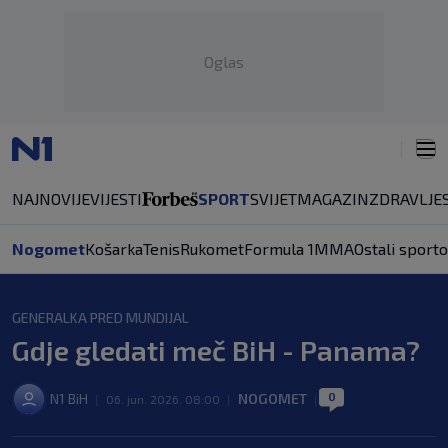
Oglas
NAJNOVIJE
VIJESTI
SPORT
SVIJET
MAGAZIN
ZDRAVLJE
Nogomet
Košarka
Tenis
Rukomet
Formula 1
MMA
Ostali sporto
GENERALKA PRED MUNDIJAL
Gdje gledati meč BiH - Panama?
0
N1 BiH
NOGOMET
|
06. jun. 2026. 08:00
|
|