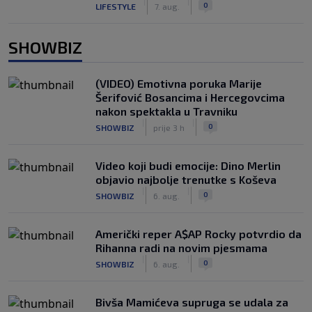
|
|
0
LIFESTYLE
7. aug.
SHOWBIZ
(VIDEO) Emotivna poruka Marije
Šerifović Bosancima i Hercegovcima
nakon spektakla u Travniku
|
|
0
SHOWBIZ
prije 3 h
Video koji budi emocije: Dino Merlin
objavio najbolje trenutke s Koševa
|
|
0
SHOWBIZ
6. aug.
Američki reper A$AP Rocky potvrdio da
Rihanna radi na novim pjesmama
|
|
0
SHOWBIZ
6. aug.
Bivša Mamićeva supruga se udala za