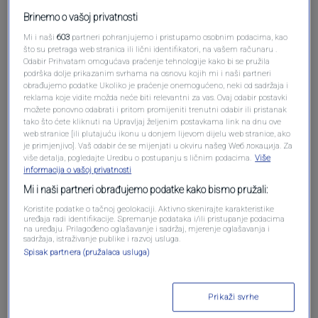
Brinemo o vašoj privatnosti
Mi i naši
603
partneri pohranjujemo i pristupamo osobnim podacima, kao
što su pretraga web stranica ili lični identifikatori, na vašem računaru .
Odabir Prihvatam omogućava praćenje tehnologije kako bi se pružila
Oglas
podrška dolje prikazanim svrhama na osnovu kojih mi i naši partneri
obrađujemo podatke Ukoliko je praćenje onemogućeno, neki od sadržaja i
reklama koje vidite možda neće biti relevantni za vas. Ovaj odabir postavki
možete ponovno odabrati i pritom promijeniti trenutni odabir ili pristanak
tako što ćete kliknuti na Upravljaj željenim postavkama link na dnu ove
web stranice [ili plutajuću ikonu u donjem lijevom dijelu web stranice, ako
je primjenjivo]. Vaš odabir će se mijenjati u okviru našeg Wеб локација. Za
više detalja, pogledajte Uredbu o postupanju s ličnim podacima.
Više
informacija o vašoj privatnosti
Mi i naši partneri obrađujemo podatke kako bismo pružali:
Koristite podatke o tačnoj geolokaciji. Aktivno skenirajte karakteristike
uređaja radi identifikacije. Spremanje podataka i/ili pristupanje podacima
na uređaju. Prilagođeno oglašavanje i sadržaj, mjerenje oglašavanja i
sadržaja, istraživanje publike i razvoj usluga.
Oglas
Spisak partnera (pružalaca usluga)
Prikaži svrhe