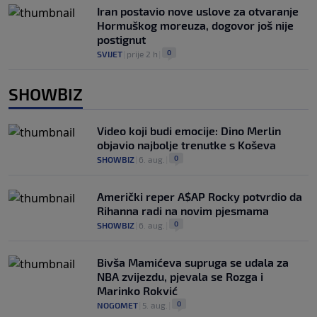
Iran postavio nove uslove za otvaranje
Hormuškog moreuza, dogovor još nije
postignut
0
SVIJET
|
prije 2 h
|
SHOWBIZ
Video koji budi emocije: Dino Merlin
objavio najbolje trenutke s Koševa
0
SHOWBIZ
|
6. aug.
|
Američki reper A$AP Rocky potvrdio da
Rihanna radi na novim pjesmama
0
SHOWBIZ
|
6. aug.
|
Bivša Mamićeva supruga se udala za
NBA zvijezdu, pjevala se Rozga i
Marinko Rokvić
0
NOGOMET
|
5. aug.
|