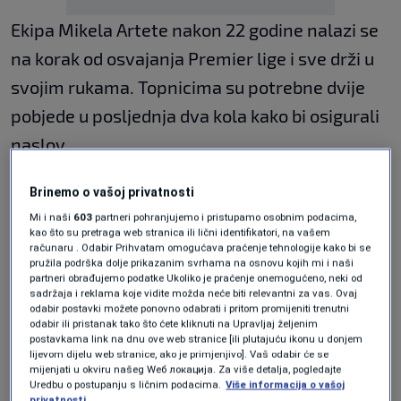
Ekipa Mikela Artete nakon 22 godine nalazi se
na korak od osvajanja Premier lige i sve drži u
svojim rukama. Topnicima su potrebne dvije
pobjede u posljednja dva kola kako bi osigurali
naslov.
Arsenal prvo 18. maja dočekuje Burnley, a
Brinemo o vašoj privatnosti
zatim 24. maja gostuje Crystal Palaceu.
Mi i naši
603
partneri pohranjujemo i pristupamo osobnim podacima,
kao što su pretraga web stranica ili lični identifikatori, na vašem
Burnley je već ispao iz lige, dok Crystal Palace
računaru . Odabir Prihvatam omogućava praćenje tehnologije kako bi se
pružila podrška dolje prikazanim svrhama na osnovu kojih mi i naši
nema rezultatski imperativ, što dodatno ide u
partneri obrađujemo podatke Ukoliko je praćenje onemogućeno, neki od
sadržaja i reklama koje vidite možda neće biti relevantni za vas. Ovaj
korist londonskog kluba.
odabir postavki možete ponovno odabrati i pritom promijeniti trenutni
odabir ili pristanak tako što ćete kliknuti na Upravljaj željenim
City čeka kiks Arsenala
postavkama link na dnu ove web stranice [ili plutajuću ikonu u donjem
lijevom dijelu web stranice, ako je primjenjivo]. Vaš odabir će se
mijenjati u okviru našeg Wеб локација. Za više detalja, pogledajte
Uredbu o postupanju s ličnim podacima.
Više informacija o vašoj
Arsenal trenutno ima dva boda više od
privatnosti