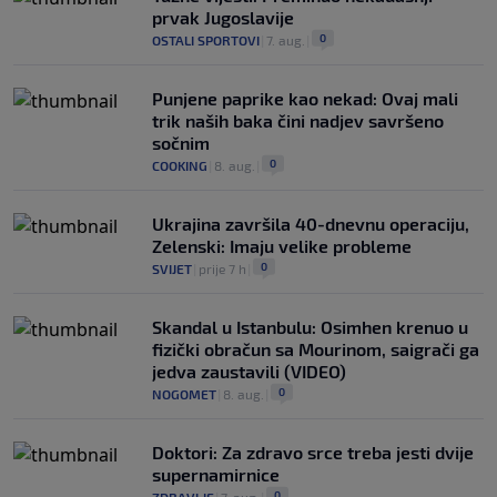
prvak Jugoslavije
0
OSTALI SPORTOVI
|
7. aug.
|
Punjene paprike kao nekad: Ovaj mali
trik naših baka čini nadjev savršeno
sočnim
0
COOKING
|
8. aug.
|
Ukrajina završila 40-dnevnu operaciju,
Zelenski: Imaju velike probleme
0
SVIJET
|
prije 7 h
|
Skandal u Istanbulu: Osimhen krenuo u
fizički obračun sa Mourinom, saigrači ga
jedva zaustavili (VIDEO)
0
NOGOMET
|
8. aug.
|
Doktori: Za zdravo srce treba jesti dvije
supernamirnice
0