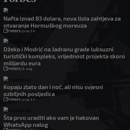
Nafta iznad 83 dolara, nova lista zahtjeva za
otvaranje Hormuškog moreuza
FORBES
|
prije 3 h
Džeko i Modrić na Jadranu grade luksuzni
turistički kompleks, vrijednost projekta skoro
milijardu eura
FORBES
|
8. aug.
Kopaju zlato dan i noć, ali nisu svjesni
ozbiljnih posljedica
FORBES
|
prije 3 h
Šta prvo uraditi ako vam je hakovan
WhatsApp nalog