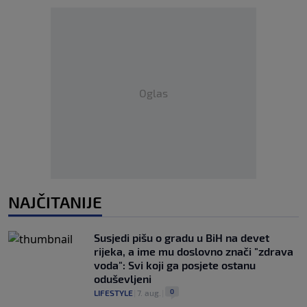
Oglas
NAJČITANIJE
Susjedi pišu o gradu u BiH na devet
rijeka, a ime mu doslovno znači "zdrava
voda": Svi koji ga posjete ostanu
oduševljeni
0
LIFESTYLE
|
7. aug.
|