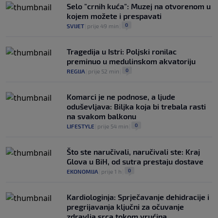
Selo "crnih kuća": Muzej na otvorenom u
kojem možete i prespavati
0
SVIJET
|
prije 49 min
|
Tragedija u Istri: Poljski ronilac
preminuo u medulinskom akvatoriju
0
REGIJA
|
prije 52 min
|
Komarci je ne podnose, a ljude
oduševljava: Biljka koja bi trebala rasti
na svakom balkonu
0
LIFESTYLE
|
prije 54 min
|
Što ste naručivali, naručivali ste: Kraj
Glova u BiH, od sutra prestaju dostave
0
EKONOMIJA
|
prije 1 h
|
Kardiologinja: Sprječavanje dehidracije i
pregrijavanja ključni za očuvanje
zdravlja srca tokom vrućina