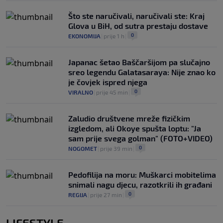
Što ste naručivali, naručivali ste: Kraj
Glova u BiH, od sutra prestaju dostave
0
EKONOMIJA
|
prije 1 h
|
Japanac šetao Baščaršijom pa slučajno
sreo legendu Galatasaraya: Nije znao ko
je čovjek ispred njega
0
VIRALNO
|
prije 45 min
|
Zaludio društvene mreže fizičkim
izgledom, ali Okoye spušta loptu: "Ja
sam prije svega golman" (FOTO+VIDEO)
0
NOGOMET
|
prije 39 min
|
Pedofilija na moru: Muškarci mobitelima
snimali nagu djecu, razotkrili ih građani
0
REGIJA
|
prije 27 min
|
LIFESTYLE