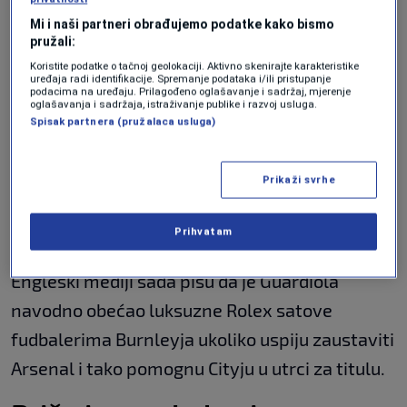
Manchester Cityja, zbog čega bi svaki
Mi i naši partneri obrađujemo podatke kako bismo
pružali:
eventualni kiks mogao odlučiti prvaka.
Koristite podatke o tačnoj geolokaciji. Aktivno skenirajte karakteristike
uređaja radi identifikacije. Spremanje podataka i/ili pristupanje
Upravo zbog toga Guardiola se navodno nada
podacima na uređaju. Prilagođeno oglašavanje i sadržaj, mjerenje
oglašavanja i sadržaja, istraživanje publike i razvoj usluga.
da bi rasterećeni Burnley mogao napraviti
Spisak partnera (pružalaca usluga)
iznenađenje protiv Arsenala. Burnley je
nedavno namučio i City, a osvojio je i bod protiv
Prikaži svrhe
Aston Ville uprkos tome što je već izgubio
Prihvatam
šanse za opstanak.
Engleski mediji sada pišu da je Guardiola
navodno obećao luksuzne Rolex satove
fudbalerima Burnleyja ukoliko uspiju zaustaviti
Arsenal i tako pomognu Cityju u utrci za titulu.