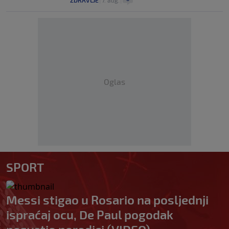
ZDRAVLJE
|
7. aug.
|
Oglas
SPORT
Messi stigao u Rosario na posljednji
ispraćaj ocu, De Paul pogodak