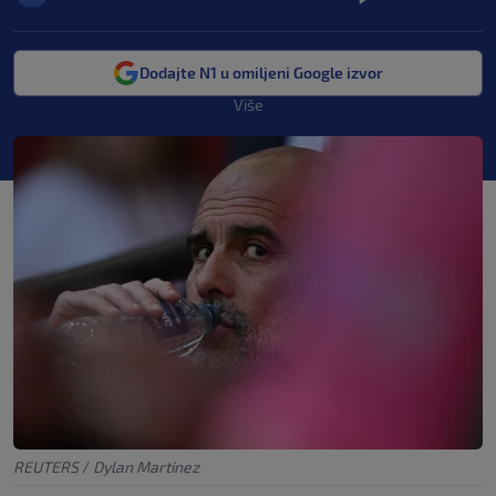
Dodajte N1 u omiljeni Google izvor
Više
REUTERS
/
Dylan Martinez