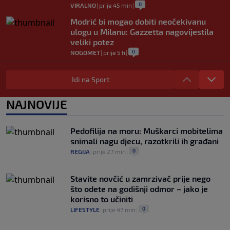
0
VIRALNO
|
prije 45 min
|
Modrić bi mogao dobiti neočekivanu
ulogu u Milanu: Gazzetta nagovijestila
veliki potez
0
NOGOMET
|
prije 5 h
|
"Peković je imao 140 kila, nisam mogao
to da ga pitam": Luda priča NBA zvijezde,
Idi na Sport
htio je samo jednu stvar
0
KOŠARKA
|
prije 6 h
|
NAJNOVIJE
Isiah Thomas kritikovao Celticse zbog
odnosa prema Brownu: "Nikada ih nismo
Pedofilija na moru: Muškarci mobitelima
gledali ovakve"
snimali nagu djecu, razotkrili ih građani
0
KOŠARKA
|
prije 6 h
|
0
REGIJA
|
prije 27 min
|
Stavite novčić u zamrzivač prije nego
što odete na godišnji odmor – jako je
korisno to učiniti
0
LIFESTYLE
|
prije 47 min
|