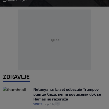
FORBES
|
prije 2 h
Oglas
ZDRAVLJE
Netanyahu: Izrael odbacuje Trumpov
plan za Gazu, nema povlačenja dok se
Hamas ne razoruža
0
SVIJET
|
prije 1 h
|