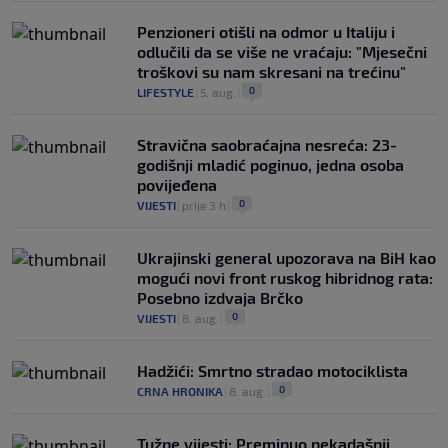
Penzioneri otišli na odmor u Italiju i
odlučili da se više ne vraćaju: "Mjesečni
troškovi su nam skresani na trećinu"
0
LIFESTYLE
|
5. aug.
|
Stravična saobraćajna nesreća: 23-
godišnji mladić poginuo, jedna osoba
povijeđena
0
VIJESTI
|
prije 3 h
|
Ukrajinski general upozorava na BiH kao
mogući novi front ruskog hibridnog rata:
Posebno izdvaja Brčko
0
VIJESTI
|
8. aug.
|
Hadžići: Smrtno stradao motociklista
0
CRNA HRONIKA
|
8. aug.
|
Tužne vijesti: Preminuo nekadašnji