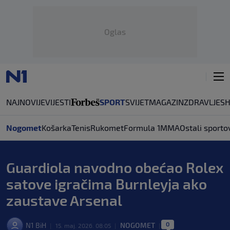
Oglas
NAJNOVIJE
VIJESTI
SPORT
SVIJET
MAGAZIN
ZDRAVLJE
S
Nogomet
Košarka
Tenis
Rukomet
Formula 1
MMA
Ostali sporto
Guardiola navodno obećao Rolex
satove igračima Burnleyja ako
zaustave Arsenal
0
N1 BiH
NOGOMET
|
15. maj. 2026. 08:05
|
|