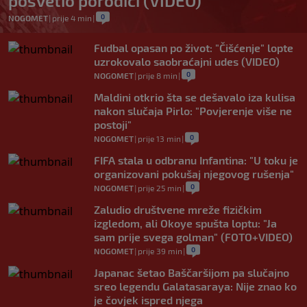
posvetio porodici (VIDEO)
0
NOGOMET
|
prije 4 min
|
Fudbal opasan po život: "Čišćenje" lopte
uzrokovalo saobraćajni udes (VIDEO)
0
NOGOMET
|
prije 8 min
|
Maldini otkrio šta se dešavalo iza kulisa
nakon slučaja Pirlo: "Povjerenje više ne
postoji"
0
NOGOMET
|
prije 13 min
|
FIFA stala u odbranu Infantina: "U toku je
organizovani pokušaj njegovog rušenja"
0
NOGOMET
|
prije 25 min
|
Zaludio društvene mreže fizičkim
izgledom, ali Okoye spušta loptu: "Ja
sam prije svega golman" (FOTO+VIDEO)
0
NOGOMET
|
prije 39 min
|
Japanac šetao Baščaršijom pa slučajno
sreo legendu Galatasaraya: Nije znao ko
je čovjek ispred njega