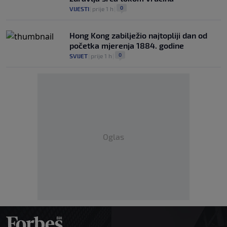
0
VIJESTI
|
prije 1 h
|
Hong Kong zabilježio najtopliji dan od
početka mjerenja 1884. godine
0
SVIJET
|
prije 1 h
|
Oglas