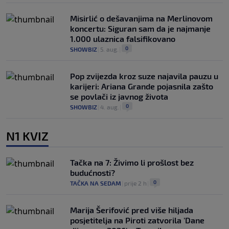
Misirlić o dešavanjima na Merlinovom
koncertu: Siguran sam da je najmanje
1.000 ulaznica falsifikovano
0
SHOWBIZ
|
5. aug.
|
Pop zvijezda kroz suze najavila pauzu u
karijeri: Ariana Grande pojasnila zašto
se povlači iz javnog života
0
SHOWBIZ
|
4. aug.
|
N1 KVIZ
Tačka na 7: Živimo li prošlost bez
budućnosti?
0
TAČKA NA SEDAM
|
prije 2 h
|
Marija Šerifović pred više hiljada
posjetitelja na Piroti zatvorila 'Dane