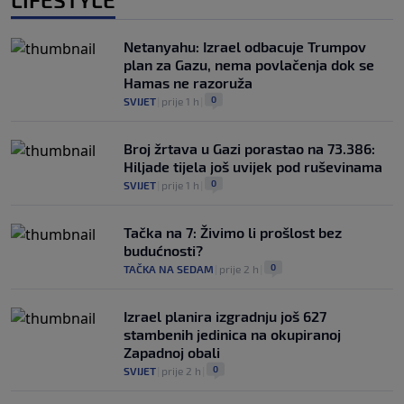
Netanyahu: Izrael odbacuje Trumpov
plan za Gazu, nema povlačenja dok se
Hamas ne razoruža
0
SVIJET
|
prije 1 h
|
Broj žrtava u Gazi porastao na 73.386:
Hiljade tijela još uvijek pod ruševinama
0
SVIJET
|
prije 1 h
|
Tačka na 7: Živimo li prošlost bez
budućnosti?
0
TAČKA NA SEDAM
|
prije 2 h
|
Izrael planira izgradnju još 627
stambenih jedinica na okupiranoj
Zapadnoj obali
0
SVIJET
|
prije 2 h
|