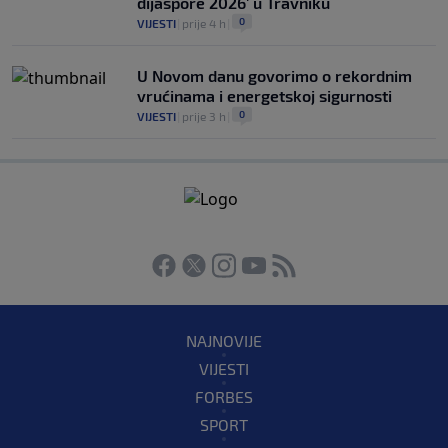
dijaspore 2026' u Travniku
0
VIJESTI
|
prije 4 h
|
U Novom danu govorimo o rekordnim
vrućinama i energetskoj sigurnosti
0
VIJESTI
|
prije 3 h
|
NAJNOVIJE
VIJESTI
FORBES
SPORT