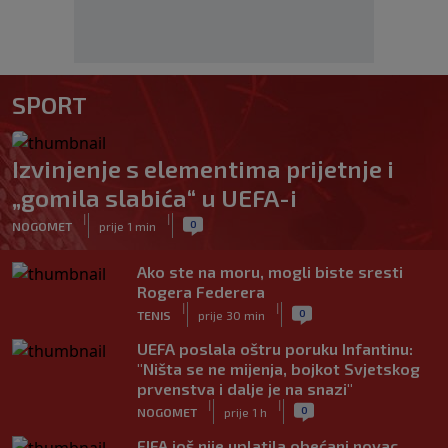
SPORT
Izvinjenje s elementima prijetnje i
„gomila slabića“ u UEFA-i
|
|
0
NOGOMET
prije 1 min
Ako ste na moru, mogli biste sresti
Rogera Federera
|
|
0
TENIS
prije 30 min
UEFA poslala oštru poruku Infantinu:
"Ništa se ne mijenja, bojkot Svjetskog
prvenstva i dalje je na snazi"
|
|
0
NOGOMET
prije 1 h
FIFA još nije uplatila obećani novac