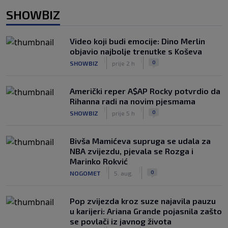
SHOWBIZ
Video koji budi emocije: Dino Merlin
objavio najbolje trenutke s Koševa
|
|
0
SHOWBIZ
prije 2 h
Američki reper A$AP Rocky potvrdio da
Rihanna radi na novim pjesmama
|
|
0
SHOWBIZ
prije 5 h
Bivša Mamićeva supruga se udala za
NBA zvijezdu, pjevala se Rozga i
Marinko Rokvić
|
|
0
NOGOMET
5. aug.
Pop zvijezda kroz suze najavila pauzu
u karijeri: Ariana Grande pojasnila zašto
se povlači iz javnog života