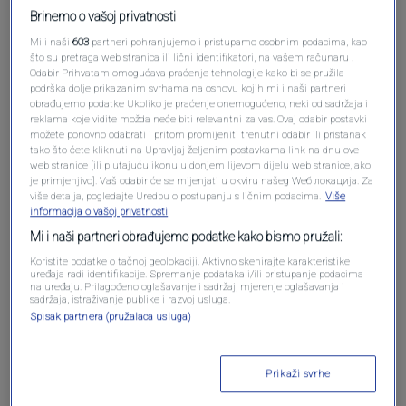
Brinemo o vašoj privatnosti
Mi i naši
603
partneri pohranjujemo i pristupamo osobnim podacima, kao
što su pretraga web stranica ili lični identifikatori, na vašem računaru .
Odabir Prihvatam omogućava praćenje tehnologije kako bi se pružila
podrška dolje prikazanim svrhama na osnovu kojih mi i naši partneri
obrađujemo podatke Ukoliko je praćenje onemogućeno, neki od sadržaja i
reklama koje vidite možda neće biti relevantni za vas. Ovaj odabir postavki
Oglas
možete ponovno odabrati i pritom promijeniti trenutni odabir ili pristanak
tako što ćete kliknuti na Upravljaj željenim postavkama link na dnu ove
web stranice [ili plutajuću ikonu u donjem lijevom dijelu web stranice, ako
je primjenjivo]. Vaš odabir će se mijenjati u okviru našeg Wеб локација. Za
više detalja, pogledajte Uredbu o postupanju s ličnim podacima.
Više
informacija o vašoj privatnosti
Mi i naši partneri obrađujemo podatke kako bismo pružali:
Koristite podatke o tačnoj geolokaciji. Aktivno skenirajte karakteristike
uređaja radi identifikacije. Spremanje podataka i/ili pristupanje podacima
na uređaju. Prilagođeno oglašavanje i sadržaj, mjerenje oglašavanja i
sadržaja, istraživanje publike i razvoj usluga.
Spisak partnera (pružalaca usluga)
Oglas
Prikaži svrhe