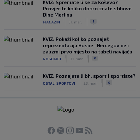
KVIZ: Spremate li se za Koševo?
Provjerite koliko dobro znate stihove
Dine Merlina
|
|
1
MAGAZIN
31. mar.
KVIZ: Pokaži koliko poznaješ
reprezentaciju Bosne i Hercegovine i
zauzmi prvo mjesto na tabeli navijača
|
|
0
NOGOMET
31. mar.
KVIZ: Poznajete li bh. sport i sportiste?
|
|
0
OSTALI SPORTOVI
23. mar.