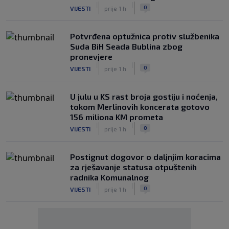
|
|
0
VIJESTI
prije 1 h
Potvrđena optužnica protiv službenika
Suda BiH Seada Bublina zbog
pronevjere
|
|
0
VIJESTI
prije 1 h
U julu u KS rast broja gostiju i noćenja,
tokom Merlinovih koncerata gotovo
156 miliona KM prometa
|
|
0
VIJESTI
prije 1 h
Postignut dogovor o daljnjim koracima
za rješavanje statusa otpuštenih
radnika Komunalnog
|
|
0
VIJESTI
prije 1 h