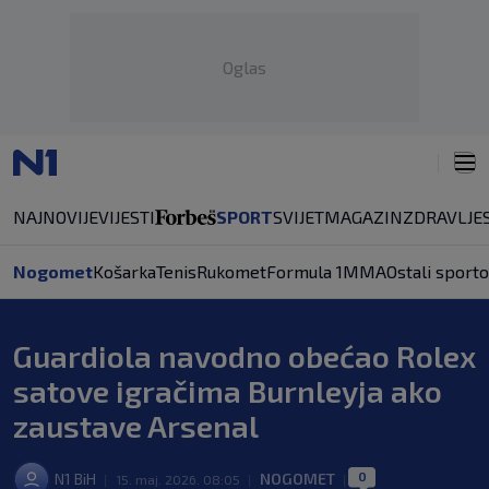
Oglas
NAJNOVIJE
VIJESTI
SPORT
SVIJET
MAGAZIN
ZDRAVLJE
Nogomet
Košarka
Tenis
Rukomet
Formula 1
MMA
Ostali sporto
Guardiola navodno obećao Rolex
satove igračima Burnleyja ako
zaustave Arsenal
0
N1 BiH
NOGOMET
|
15. maj. 2026. 08:05
|
|