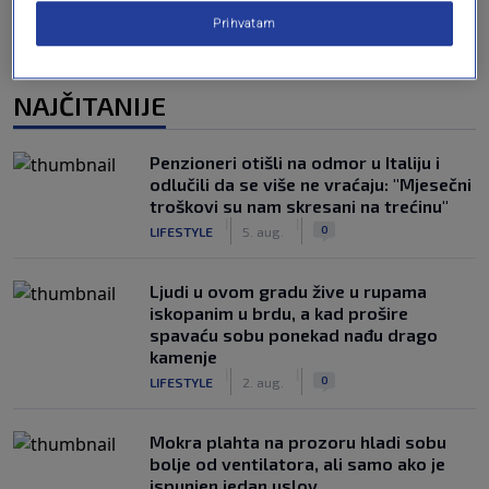
Prihvatam
NAJČITANIJE
Penzioneri otišli na odmor u Italiju i
odlučili da se više ne vraćaju: "Mjesečni
troškovi su nam skresani na trećinu"
|
|
0
LIFESTYLE
5. aug.
Ljudi u ovom gradu žive u rupama
iskopanim u brdu, a kad prošire
spavaću sobu ponekad nađu drago
kamenje
|
|
0
LIFESTYLE
2. aug.
Mokra plahta na prozoru hladi sobu
bolje od ventilatora, ali samo ako je
ispunjen jedan uslov