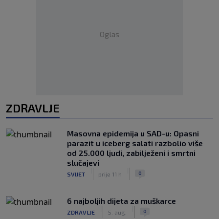
Oglas
ZDRAVLJE
Masovna epidemija u SAD-u: Opasni
parazit u iceberg salati razbolio više
od 25.000 ljudi, zabilježeni i smrtni
slučajevi
|
|
0
SVIJET
prije 11 h
6 najboljih dijeta za muškarce
|
|
0
ZDRAVLJE
5. aug.