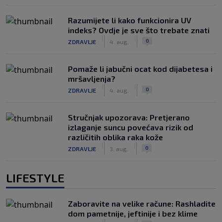
Razumijete li kako funkcionira UV
indeks? Ovdje je sve što trebate znati
|
|
0
ZDRAVLJE
4. aug.
Pomaže li jabučni ocat kod dijabetesa i
mršavljenja?
|
|
0
ZDRAVLJE
4. aug.
Stručnjak upozorava: Pretjerano
izlaganje suncu povećava rizik od
različitih oblika raka kože
|
|
0
ZDRAVLJE
3. aug.
LIFESTYLE
Zaboravite na velike račune: Rashladite
dom pametnije, jeftinije i bez klime
|
|