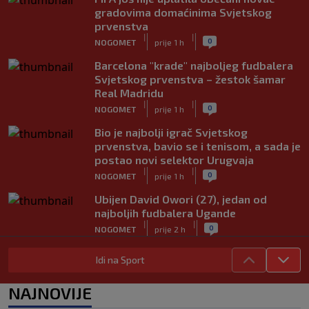
gradovima domaćinima Svjetskog
prvenstva
|
|
0
NOGOMET
prije 1 h
Barcelona "krade" najboljeg fudbalera
Svjetskog prvenstva – žestok šamar
Real Madridu
|
|
0
NOGOMET
prije 1 h
Bio je najbolji igrač Svjetskog
prvenstva, bavio se i tenisom, a sada je
postao novi selektor Urugvaja
|
|
0
NOGOMET
prije 1 h
Ubijen David Owori (27), jedan od
najboljih fudbalera Ugande
|
|
0
NOGOMET
prije 2 h
Raste balkanska kolonija u PSV-u:
Idi na Sport
Reprezentativac Srbije stigao kod
Perišića i Bajraktarevića
NAJNOVIJE
|
|
0
NOGOMET
prije 2 h