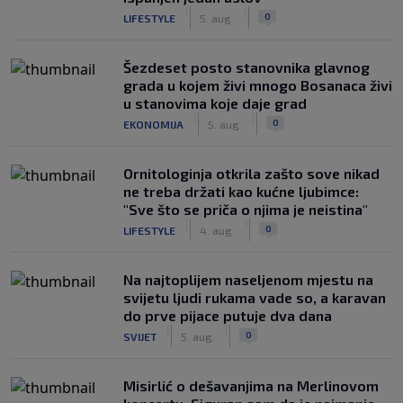
|
|
0
LIFESTYLE
5. aug.
Šezdeset posto stanovnika glavnog
grada u kojem živi mnogo Bosanaca živi
u stanovima koje daje grad
|
|
0
EKONOMIJA
5. aug.
Ornitologinja otkrila zašto sove nikad
ne treba držati kao kućne ljubimce:
"Sve što se priča o njima je neistina"
|
|
0
LIFESTYLE
4. aug.
Na najtoplijem naseljenom mjestu na
svijetu ljudi rukama vade so, a karavan
do prve pijace putuje dva dana
|
|
0
SVIJET
5. aug.
Misirlić o dešavanjima na Merlinovom