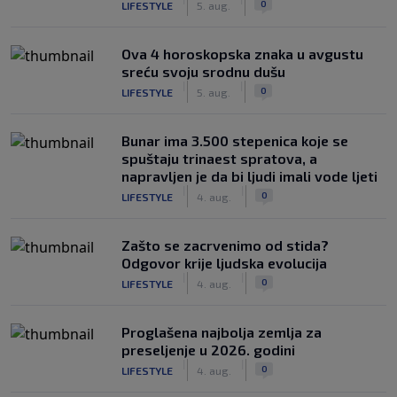
0
LIFESTYLE
5. aug.
Ova 4 horoskopska znaka u avgustu
sreću svoju srodnu dušu
|
|
0
LIFESTYLE
5. aug.
Bunar imа 3.500 stepenica koje se
spuštaju trinaest spratova, a
napravljen je da bi ljudi imali vode ljeti
|
|
0
LIFESTYLE
4. aug.
Zašto se zacrvenimo od stida?
Odgovor krije ljudska evolucija
|
|
0
LIFESTYLE
4. aug.
Proglašena najbolja zemlja za
preseljenje u 2026. godini
|
|
0
LIFESTYLE
4. aug.