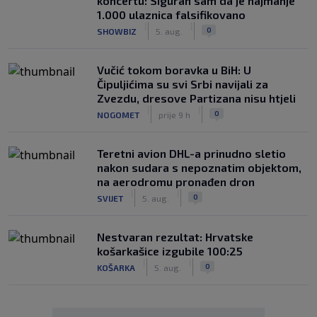
koncertu: Siguran sam da je najmanje
1.000 ulaznica falsifikovano
|
|
0
SHOWBIZ
5. aug.
Vučić tokom boravka u BiH: U
Čipuljićima su svi Srbi navijali za
Zvezdu, dresove Partizana nisu htjeli
|
|
0
NOGOMET
prije 9 h
Teretni avion DHL-a prinudno sletio
nakon sudara s nepoznatim objektom,
na aerodromu pronađen dron
|
|
0
SVIJET
5. aug.
Nestvaran rezultat: Hrvatske
košarkašice izgubile 100:25
|
|
0
KOŠARKA
5. aug.