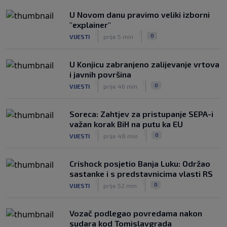
Real Madrid je oborio rekord!
U Novom danu pravimo veliki izborni
Talentovani ofanzivac za 135 miliona
"explainer"
eura stigao na Santiago Bernabeu
|
|
|
|
0
VIJESTI
prije 5 min
0
NOGOMET
prije 2 h
U Konjicu zabranjeno zalijevanje vrtova
i javnih površina
|
|
0
VIJESTI
prije 46 min
Soreca: Zahtjev za pristupanje SEPA-i
važan korak BiH na putu ka EU
|
|
0
VIJESTI
prije 48 min
Crishock posjetio Banja Luku: Održao
sastanke i s predstavnicima vlasti RS
|
|
0
VIJESTI
prije 52 min
Vozač podlegao povredama nakon
sudara kod Tomislavgrada