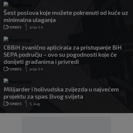
Šest poslova koje možete pokrenuti od kuće uz
minimalna ulaganja
|
FORBES
prije 5 h
CBBiH zvanično aplicirala za pristupanje BiH
SEPA području – ovo su pogodnosti koje će
donijeti građanima i privredi
|
FORBES
prije 5 h
Milijarder i holivudska zvijezda u najvećem
projektu za spas živog svijeta
|
FORBES
5. aug.