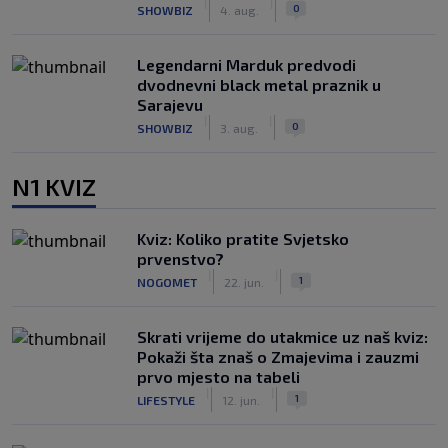
|
|
0
SHOWBIZ
4. aug.
Legendarni Marduk predvodi
dvodnevni black metal praznik u
Sarajevu
|
|
0
SHOWBIZ
3. aug.
N1 KVIZ
Kviz: Koliko pratite Svjetsko
prvenstvo?
|
|
1
NOGOMET
22. jun.
Skrati vrijeme do utakmice uz naš kviz:
Pokaži šta znaš o Zmajevima i zauzmi
prvo mjesto na tabeli
|
|
1
LIFESTYLE
12. jun.