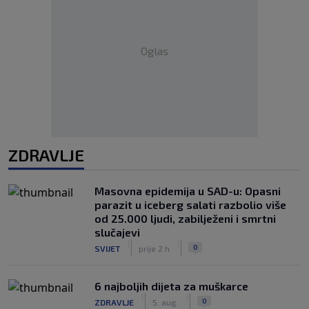
Oglas
ZDRAVLJE
Masovna epidemija u SAD-u: Opasni
parazit u iceberg salati razbolio više
od 25.000 ljudi, zabilježeni i smrtni
slučajevi
|
|
0
SVIJET
prije 2 h
6 najboljih dijeta za muškarce
|
|
0
ZDRAVLJE
5. aug.