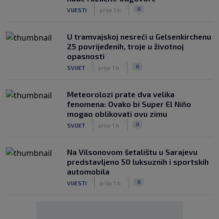
|
|
0
VIJESTI
prije 1 h
U tramvajskoj nesreći u Gelsenkirchenu
25 povrijeđenih, troje u životnoj
opasnosti
|
|
0
SVIJET
prije 1 h
Meteorolozi prate dva velika
fenomena: Ovako bi Super El Niño
mogao oblikovati ovu zimu
|
|
0
SVIJET
prije 1 h
Na Vilsonovom šetalištu u Sarajevu
predstavljeno 50 luksuznih i sportskih
automobila
|
|
0
VIJESTI
prije 1 h