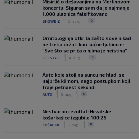
Misirlić o dešavanjima na Merlinovom
koncertu: Siguran sam da je najmanje
1.000 ulaznica falsifikovano
|
|
0
SHOWBIZ
5. aug.
Ornitologinja otkrila zašto sove nikad
ne treba držati kao kućne ljubimce:
"Sve što se priča o njima je neistina"
|
|
0
LIFESTYLE
4. aug.
Auto koje stoji na suncu ne hladi se
najbrže klimom, nego postupkom koji
traje petnaest sekundi
|
|
0
AUTO
6. aug.
Nestvaran rezultat: Hrvatske
košarkašice izgubile 100:25
|
|
0
KOŠARKA
5. aug.