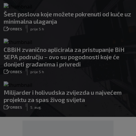
Šest poslova koje možete pokrenuti od kuće uz
minimalna ulaganja
|
FORBES
prije 5 h
CBBiH zvanično aplicirala za pristupanje BiH
SEPA području – ovo su pogodnosti koje će
donijeti građanima i privredi
|
FORBES
prije 5 h
Milijarder i holivudska zvijezda u najvećem
projektu za spas živog svijeta
|
FORBES
5. aug.