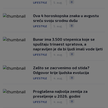
|
|
0
LIFESTYLE
5. aug.
Ova 4 horoskopska znaka u avgustu
sreću svoju srodnu dušu
|
|
0
LIFESTYLE
5. aug.
Bunar imа 3.500 stepenica koje se
spuštaju trinaest spratova, a
napravljen je da bi ljudi imali vode ljeti
|
|
0
LIFESTYLE
4. aug.
Zašto se zacrvenimo od stida?
Odgovor krije ljudska evolucija
|
|
0
LIFESTYLE
4. aug.
Proglašena najbolja zemlja za
preseljenje u 2026. godini
|
|
0
LIFESTYLE
4. aug.