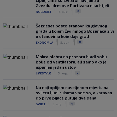
Čipuljićima su svi Srbi navijali za
Zvezdu, dresove Partizana nisu htjeli
|
|
0
NOGOMET
6. aug.
Šezdeset posto stanovnika glavnog
grada u kojem živi mnogo Bosanaca živi
u stanovima koje daje grad
|
|
0
EKONOMIJA
5. aug.
Mokra plahta na prozoru hladi sobu
bolje od ventilatora, ali samo ako je
ispunjen jedan uslov
|
|
0
LIFESTYLE
5. aug.
Na najtoplijem naseljenom mjestu na
svijetu ljudi rukama vade so, a karavan
do prve pijace putuje dva dana
|
|
0
SVIJET
5. aug.