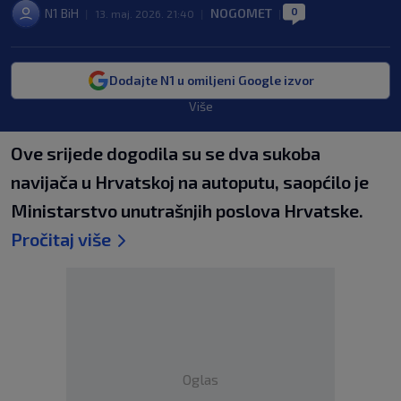
0
N1 BiH
NOGOMET
|
13. maj. 2026. 21:40
|
|
Dodajte N1 u omiljeni Google izvor
Više
Ove srijede dogodila su se dva sukoba
navijača u Hrvatskoj na autoputu, saopćilo je
Ministarstvo unutrašnjih poslova Hrvatske.
Pročitaj više
Oglas