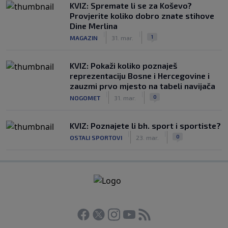
KVIZ: Spremate li se za Koševo?
Provjerite koliko dobro znate stihove
Dine Merlina
|
|
1
MAGAZIN
31. mar.
KVIZ: Pokaži koliko poznaješ
reprezentaciju Bosne i Hercegovine i
zauzmi prvo mjesto na tabeli navijača
|
|
0
NOGOMET
31. mar.
KVIZ: Poznajete li bh. sport i sportiste?
|
|
0
OSTALI SPORTOVI
23. mar.