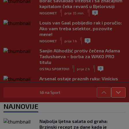
Borac savladao Vitebsk i sa značajnim
kapitalom čeka revanš u Bjelorusiji
|
|
0
NOGOMET
prije 35 min.
Louis van Gaal pobijedio rak i poručio:
Ako vam treba selektor, pozovite
mene!
|
|
0
NOGOMET
prije 1 h
Sanjin Alihodžić protiv čečena Adama
Tadushaeva – borba za WAKO PRO
titulu
|
|
0
OSTALI SPORTOVI
prije 2 h
Arsenal ostaje praznih ruku: Vinícius
Júnior i Real Madrid postigli dogovor
|
|
0
NOGOMET
prije 2 h
Idi na Sport
Slavni klub potresa kriza: Kultni
NAJNOVIJE
stadion u Italiji bit će prazan na
početku sezone, navijači objavili rat
upravi
Najbolja ljetna salata od graha:
|
|
0
NOGOMET
prije 3 h
Brzinski recept za dane kada je