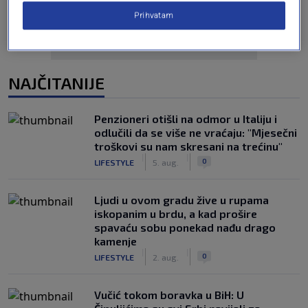
Prihvatam
NAJČITANIJE
Penzioneri otišli na odmor u Italiju i
odlučili da se više ne vraćaju: "Mjesečni
troškovi su nam skresani na trećinu"
|
|
0
LIFESTYLE
5. aug.
Ljudi u ovom gradu žive u rupama
iskopanim u brdu, a kad prošire
spavaću sobu ponekad nađu drago
kamenje
|
|
0
LIFESTYLE
2. aug.
Vučić tokom boravka u BiH: U