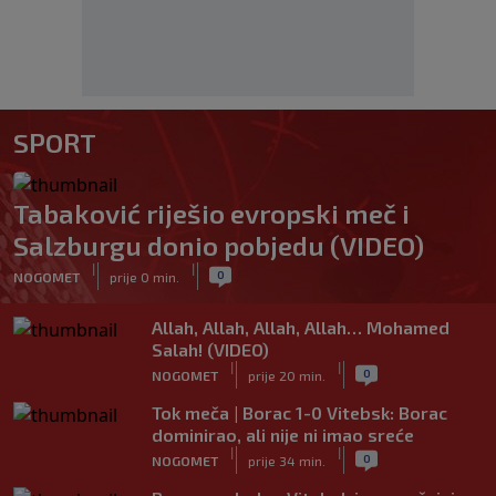
SPORT
Tabaković riješio evropski meč i
Salzburgu donio pobjedu (VIDEO)
|
|
0
NOGOMET
prije 0 min.
Allah, Allah, Allah, Allah… Mohamed
Salah! (VIDEO)
|
|
0
NOGOMET
prije 20 min.
Tok meča | Borac 1-0 Vitebsk: Borac
dominirao, ali nije ni imao sreće
|
|
0
NOGOMET
prije 34 min.