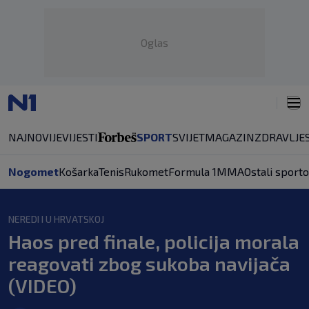
Oglas
NAJNOVIJE
VIJESTI
SPORT
SVIJET
MAGAZIN
ZDRAVLJE
Nogomet
Košarka
Tenis
Rukomet
Formula 1
MMA
Ostali sporto
NEREDI I U HRVATSKOJ
Haos pred finale, policija morala
reagovati zbog sukoba navijača
(VIDEO)