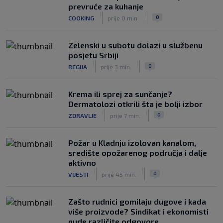
prevruće za kuhanje
Izvinjenje s elementima prijetnje i
|
|
0
COOKING
prije 0 min.
„gomila slabića“ u UEFA-i
|
|
0
NOGOMET
prije 3 h
Zelenski u subotu dolazi u službenu
posjetu Srbiji
|
|
0
REGIJA
prije 3 min.
Krema ili sprej za sunčanje?
Dermatolozi otkrili šta je bolji izbor
|
|
0
ZDRAVLJE
prije 7 min.
Požar u Kladnju izolovan kanalom,
središte opožarenog područja i dalje
aktivno
|
|
0
VIJESTI
prije 45 min.
Zašto rudnici gomilaju dugove i kada
više proizvode? Sindikat i ekonomisti
nude različite odgovore