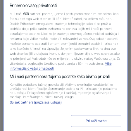
Brinemo o vašoj privatnosti
Mi i naši
603
partneri pohranjujemo i pristupamo osobnim podacima, kao
što su pretraga web stranica ili lični identifikatori, na vašem računaru .
Odabir Prihvatam omogućava praćenje tehnologije kako bi se pružila
podrška dolje prikazanim svrhama na osnovu kojih mi i naši partneri
obrađujemo podatke Ukoliko je praćenje onemogućeno, neki od sadržaja i
reklama koje vidite možda neće biti relevantni za vas. Ovaj odabir postavki
možete ponovno odabrati i pritom promijeniti trenutni odabir ili pristanak
Oglas
tako što ćete kliknuti na Upravljaj željenim postavkama link na dnu ove
web stranice [ili plutajuću ikonu u donjem lijevom dijelu web stranice, ako
je primjenjivo]. Vaš odabir će se mijenjati u okviru našeg Wеб локација. Za
više detalja, pogledajte Uredbu o postupanju s ličnim podacima.
Više
informacija o vašoj privatnosti
Mi i naši partneri obrađujemo podatke kako bismo pružali:
Koristite podatke o tačnoj geolokaciji. Aktivno skenirajte karakteristike
uređaja radi identifikacije. Spremanje podataka i/ili pristupanje podacima
na uređaju. Prilagođeno oglašavanje i sadržaj, mjerenje oglašavanja i
sadržaja, istraživanje publike i razvoj usluga.
Spisak partnera (pružalaca usluga)
Oglas
Prikaži svrhe