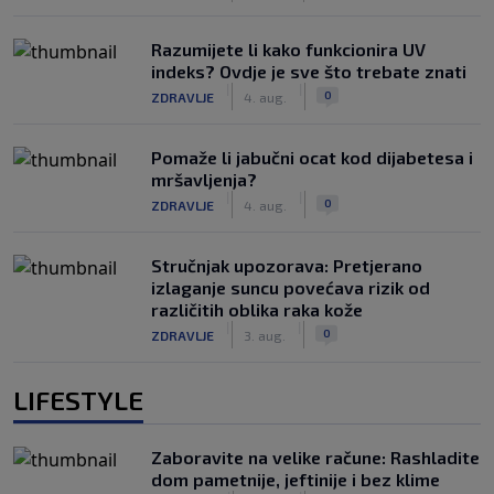
Razumijete li kako funkcionira UV
indeks? Ovdje je sve što trebate znati
|
|
0
ZDRAVLJE
4. aug.
Pomaže li jabučni ocat kod dijabetesa i
mršavljenja?
|
|
0
ZDRAVLJE
4. aug.
Stručnjak upozorava: Pretjerano
izlaganje suncu povećava rizik od
različitih oblika raka kože
|
|
0
ZDRAVLJE
3. aug.
LIFESTYLE
Zaboravite na velike račune: Rashladite
dom pametnije, jeftinije i bez klime