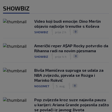
SHOWBIZ
Video koji budi emocije: Dino Merlin
objavio najbolje trenutke s Koševa
|
|
0
SHOWBIZ
prije 2 h
Američki reper A$AP Rocky potvrdio da
Rihanna radi na novim pjesmama
|
|
0
SHOWBIZ
prije 4 h
Bivša Mamićeva supruga se udala za
NBA zvijezdu, pjevala se Rozga i
Marinko Rokvić
|
|
0
NOGOMET
5. aug.
Pop zvijezda kroz suze najavila pauzu
u karijeri: Ariana Grande pojasnila zašto
se povlači iz javnog života