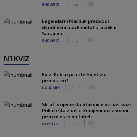
|
|
0
SHOWBIZ
4. aug.
Legendarni Marduk predvodi
dvodnevni black metal praznik u
Sarajevu
|
|
0
SHOWBIZ
3. aug.
N1 KVIZ
Kviz: Koliko pratite Svjetsko
prvenstvo?
|
|
1
NOGOMET
22. jun.
Skrati vrijeme do utakmice uz naš kviz:
Pokaži šta znaš o Zmajevima i zauzmi
prvo mjesto na tabeli
|
|
1
LIFESTYLE
12. jun.