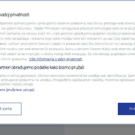
PODCAST
uđenja nastavlja se u
N1 SPECIJAL
vašoj privatnosti
3
partneri pohranjujemo i pristupamo osobnim podacima, kao što su pretraga web stranica 
FENOMENI
ri, na vašem računaru . Odabir Prihvatam omogućava praćenje tehnologije kako bi se pruž
anim svrhama na osnovu kojih mi i naši partneri obrađujemo podatke Ukoliko je praćenj
mentara
 neki od sadržaja i reklama koje vidite možda neće biti relevantni za vas. Ovaj odabir p
NEISTRAŽENO
ati i pritom promijeniti trenutni odabir ili pristanak tako što ćete kliknuti na Upravljaj 
ink na dnu ove web stranice [ili plutajuću ikonu u donjem lijevom dijelu web stranice, a
VIRALNO
. Vaš odabir će se mijenjati u okviru našeg Wеб локација. Za više detalja, pogledajte Ure
s ličnim podacima.
Više informacija o vašoj privatnosti
FOTO
partneri obrađujemo podatke kako bismo pružali:
atke o tačnoj geolokaciji. Aktivno skenirajte karakteristike uređaja radi identifikacije. Sp
PROMO
li pristupanje podacima na uređaju. Prilagođeno oglašavanje i sadržaj, mjerenje oglašavanj
publike i razvoj usluga.
 serije skandala koji su ozbiljno uzdrmali Asocijacij
era (pružalaca usluga)
VIDEO
ži svrhe
Pr