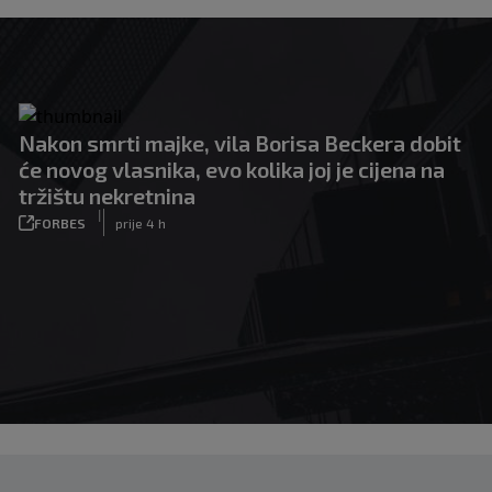
Nakon smrti majke, vila Borisa Beckera dobit
će novog vlasnika, evo kolika joj je cijena na
tržištu nekretnina
|
FORBES
prije 4 h