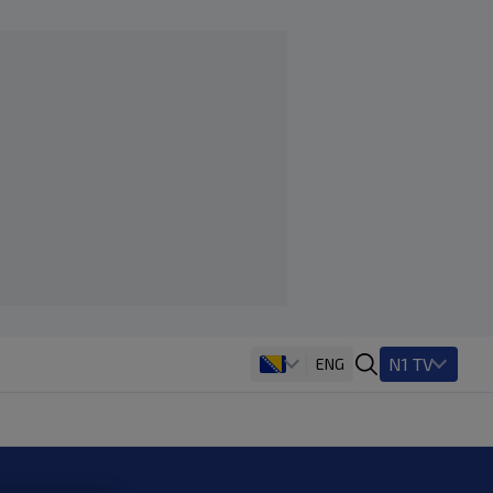
N1 TV
ENG