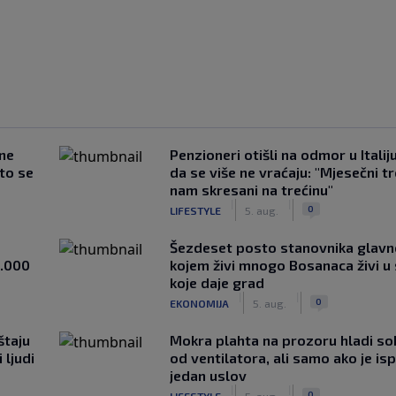
 ne
Penzioneri otišli na odmor u Italiju 
što se
da se više ne vraćaju: "Mjesečni t
nam skresani na trećinu"
|
|
0
LIFESTYLE
5. aug.
Šezdeset posto stanovnika glavn
1.000
kojem živi mnogo Bosanaca živi u
koje daje grad
|
|
0
EKONOMIJA
5. aug.
štaju
Mokra plahta na prozoru hladi so
 ljudi
od ventilatora, ali samo ako je is
jedan uslov
|
|
0
LIFESTYLE
5. aug.