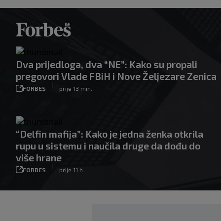
Dva prijedloga, dva “NE”: Kako su propali
pregovori Vlade FBiH i Nove Željezare Zenica
|
FORBES
prije 13 min.
“Delfin mafija”: Kako je jedna ženka otkrila
rupu u sistemu i naučila druge da dođu do
više hrane
|
FORBES
prije 11 h