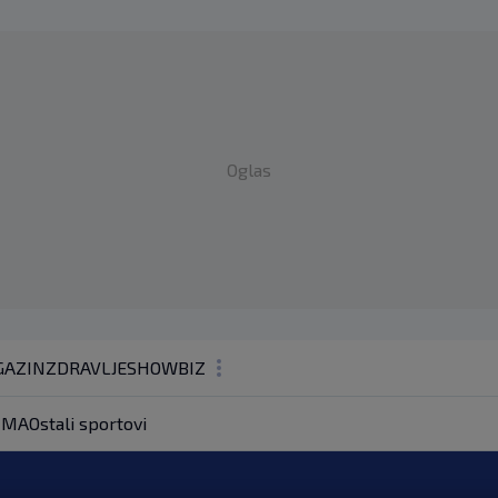
Oglas
AZIN
ZDRAVLJE
SHOWBIZ
KOLUMNE
MA
Ostali sportovi