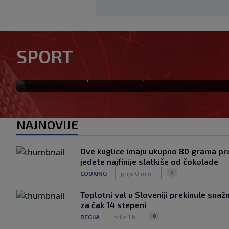
U trenucima dok je olimpijs
rekord, plamen odnio njegov
SPORT
komšija
|
|
0
OSTALI SPORTOVI
prije 5 min.
NAJNOVIJE
Ove kuglice imaju ukupno 80 grama pro
jedete najfinije slatkiše od čokolade
|
|
0
COOKING
prije 0 min.
Toplotni val u Sloveniji prekinule sna
za čak 14 stepeni
|
|
0
REGIJA
prije 1 h