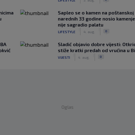
nicima
Saplео se o kamen na poštanskoj t
u
narednih 33 godine nosio kamenje
nije sagradio palatu
|
|
0
LIFESTYLE
4. aug.
NBA
Sladić objavio dobre vijesti: Otkr
okvić
stiže kratki predah od vrućina u B
|
|
0
VIJESTI
4. aug.
Oglas