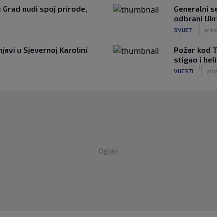
: Grad nudi spoj prirode,
Generalni 
odbrani Ukr
|
SVIJET
prije
javi u Sjevernoj Karolini
Požar kod T
stigao i he
|
VIJESTI
prij
Oglas