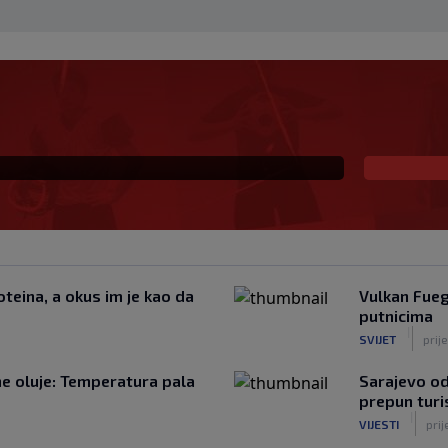
ki šampion obarao
u kuću: Preminuo i
teina, a okus im je kao da
Vulkan Fueg
putnicima
|
SVIJET
prij
žne oluje: Temperatura pala
Sarajevo od
prepun turi
|
VIJESTI
prij