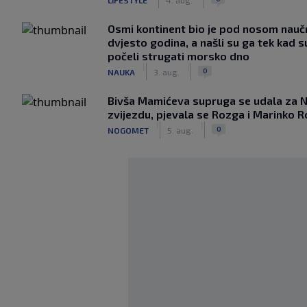
Osmi kontinent bio je pod nosom nauč
dvjesto godina, a našli su ga tek kad s
počeli strugati morsko dno
|
|
0
NAUKA
3. aug.
Bivša Mamićeva supruga se udala za 
zvijezdu, pjevala se Rozga i Marinko R
|
|
0
NOGOMET
5. aug.