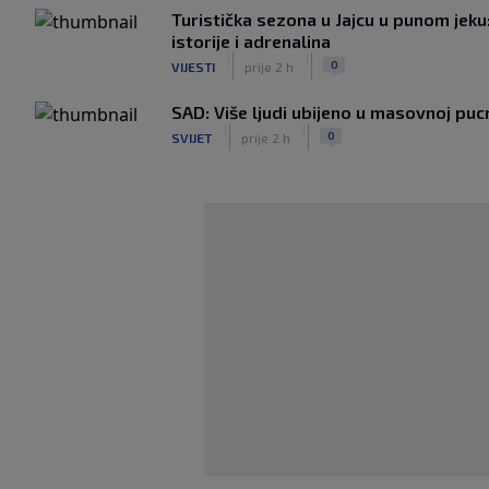
Turistička sezona u Jajcu u punom jeku
istorije i adrenalina
|
|
0
VIJESTI
prije 2 h
SAD: Više ljudi ubijeno u masovnoj pucn
|
|
0
SVIJET
prije 2 h