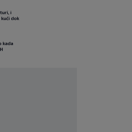
uri, i
 kući dok
io kada
iH