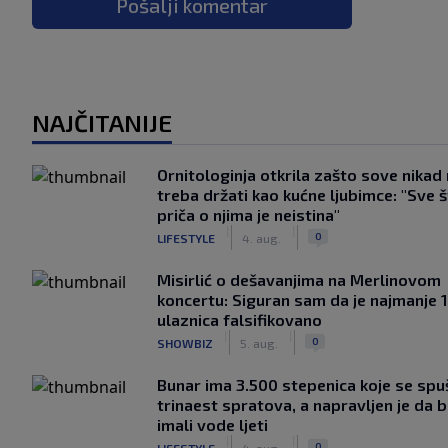
Pošalji komentar
NAJČITANIJE
Ornitologinja otkrila zašto sove nikad
treba držati kao kućne ljubimce: "Sve 
priča o njima je neistina"
|
|
0
LIFESTYLE
4. aug.
Misirlić o dešavanjima na Merlinovom
koncertu: Siguran sam da je najmanje 
ulaznica falsifikovano
|
|
0
SHOWBIZ
5. aug.
Bunar imа 3.500 stepenica koje se spu
trinaest spratova, a napravljen je da bi
imali vode ljeti
|
|
0
LIFESTYLE
4. aug.