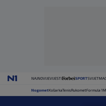
NAJNOVIJE
VIJESTI
SPORT
SVIJET
MAG
Nogomet
Košarka
Tenis
Rukomet
Formula 1
M