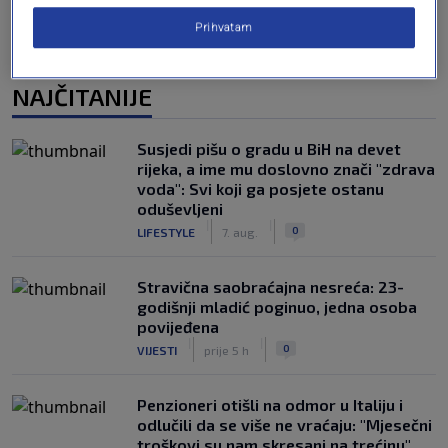
Prihvatam
NAJČITANIJE
Susjedi pišu o gradu u BiH na devet
rijeka, a ime mu doslovno znači "zdrava
voda": Svi koji ga posjete ostanu
oduševljeni
|
|
0
LIFESTYLE
7. aug.
Stravična saobraćajna nesreća: 23-
godišnji mladić poginuo, jedna osoba
povijeđena
|
|
0
VIJESTI
prije 5 h
Penzioneri otišli na odmor u Italiju i
odlučili da se više ne vraćaju: "Mjesečni
troškovi su nam skresani na trećinu"