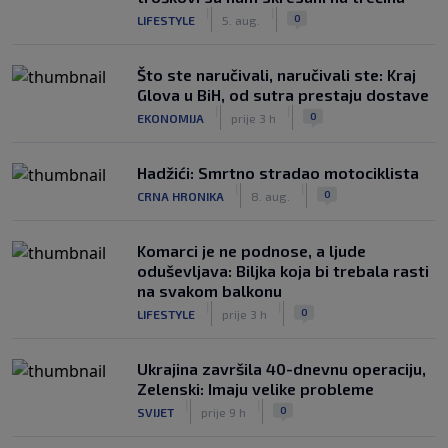
|
|
0
LIFESTYLE
5. aug.
Što ste naručivali, naručivali ste: Kraj
Glova u BiH, od sutra prestaju dostave
|
|
0
EKONOMIJA
prije 3 h
Hadžići: Smrtno stradao motociklista
|
|
0
CRNA HRONIKA
8. aug.
Komarci je ne podnose, a ljude
oduševljava: Biljka koja bi trebala rasti
na svakom balkonu
|
|
0
LIFESTYLE
prije 3 h
Ukrajina završila 40-dnevnu operaciju,
Zelenski: Imaju velike probleme
|
|
0
SVIJET
prije 9 h