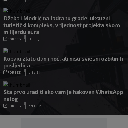
Džeko i Modrić na Jadranu grade luksuzni
turistički kompleks, vrijednost projekta skoro
milijardu eura
|
FORBES
8. aug.
Kopaju zlato dan i noć, ali nisu svjesni ozbiljnih
posljedica
|
FORBES
prije 5 h
Šta prvo uraditi ako vam je hakovan WhatsApp
nalog
|
FORBES
prije 5 h