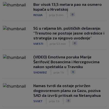
Bor visok 13,5 metara pao na osmero
Đoković napravio šou na koncertu:
kupača u Hrvatskoj
Uzeo mikrofon, zapjevao pa zaplesao
|
|
0
REGIJA
prije 9 min
na bini (VIDEO)
|
|
0
TENIS
prije 2 h
5G u raljama bh. političkih dešavanja:
"Trenutno ne postoje jasne odrednice i
strategija za njegovo uvođenje"
|
|
0
VIJESTI
prije 53 min
(VIDEO) Emotivna poruka Marije
Šerifović Bosancima i Hercegovcima
nakon spektakla u Travniku
|
|
0
SHOWBIZ
prije 1 h
Hamas tvrdi da ostaje privržen
dogovorenom planu za Gazu, poziva
SAD da izvrši pritisak na Netanyahua
|
|
0
SVIJET
prije 1 h