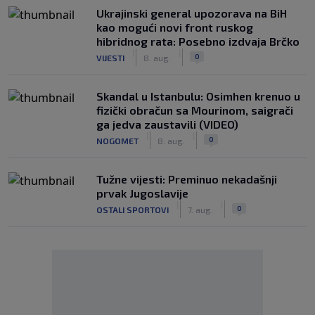
Ukrajinski general upozorava na BiH
kao mogući novi front ruskog
hibridnog rata: Posebno izdvaja Brčko
|
|
0
VIJESTI
8. aug.
Skandal u Istanbulu: Osimhen krenuo u
fizički obračun sa Mourinom, saigrači
ga jedva zaustavili (VIDEO)
|
|
0
NOGOMET
8. aug.
Tužne vijesti: Preminuo nekadašnji
prvak Jugoslavije
|
|
0
OSTALI SPORTOVI
7. aug.