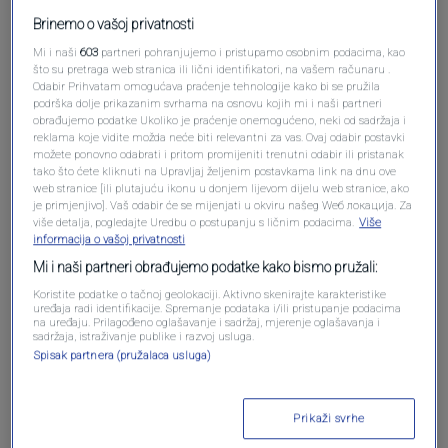
Brinemo o vašoj privatnosti
Mi i naši
603
partneri pohranjujemo i pristupamo osobnim podacima, kao
što su pretraga web stranica ili lični identifikatori, na vašem računaru .
Odabir Prihvatam omogućava praćenje tehnologije kako bi se pružila
podrška dolje prikazanim svrhama na osnovu kojih mi i naši partneri
obrađujemo podatke Ukoliko je praćenje onemogućeno, neki od sadržaja i
Oglas
reklama koje vidite možda neće biti relevantni za vas. Ovaj odabir postavki
možete ponovno odabrati i pritom promijeniti trenutni odabir ili pristanak
tako što ćete kliknuti na Upravljaj željenim postavkama link na dnu ove
web stranice [ili plutajuću ikonu u donjem lijevom dijelu web stranice, ako
je primjenjivo]. Vaš odabir će se mijenjati u okviru našeg Wеб локација. Za
više detalja, pogledajte Uredbu o postupanju s ličnim podacima.
Više
informacija o vašoj privatnosti
Mi i naši partneri obrađujemo podatke kako bismo pružali:
Koristite podatke o tačnoj geolokaciji. Aktivno skenirajte karakteristike
uređaja radi identifikacije. Spremanje podataka i/ili pristupanje podacima
na uređaju. Prilagođeno oglašavanje i sadržaj, mjerenje oglašavanja i
sadržaja, istraživanje publike i razvoj usluga.
Spisak partnera (pružalaca usluga)
Oglas
Prikaži svrhe