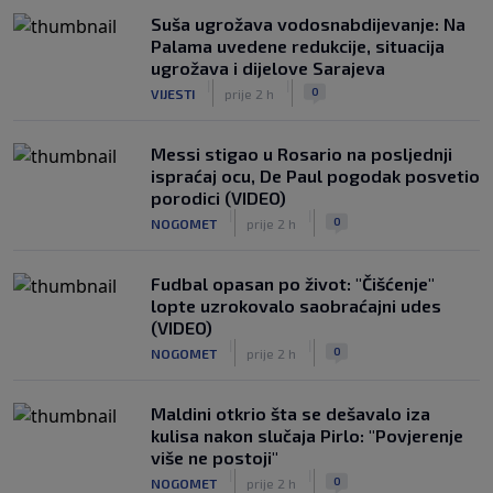
Suša ugrožava vodosnabdijevanje: Na
Palama uvedene redukcije, situacija
ugrožava i dijelove Sarajeva
|
|
0
VIJESTI
prije 2 h
Messi stigao u Rosario na posljednji
ispraćaj ocu, De Paul pogodak posvetio
porodici (VIDEO)
|
|
0
NOGOMET
prije 2 h
Fudbal opasan po život: "Čišćenje"
lopte uzrokovalo saobraćajni udes
(VIDEO)
|
|
0
NOGOMET
prije 2 h
Maldini otkrio šta se dešavalo iza
kulisa nakon slučaja Pirlo: "Povjerenje
više ne postoji"
|
|
0
NOGOMET
prije 2 h