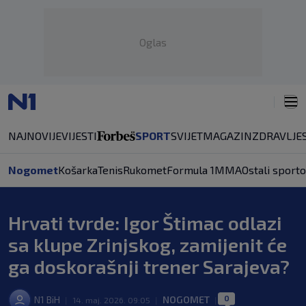
Oglas
NAJNOVIJE
VIJESTI
SPORT
SVIJET
MAGAZIN
ZDRAVLJE
Nogomet
Košarka
Tenis
Rukomet
Formula 1
MMA
Ostali sporto
Hrvati tvrde: Igor Štimac odlazi
sa klupe Zrinjskog, zamijenit će
ga doskorašnji trener Sarajeva?
0
N1 BiH
NOGOMET
|
14. maj. 2026. 09:05
|
|