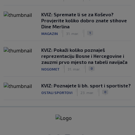
KVIZ: Spremate li se za Koševo?
Provjerite koliko dobro znate stihove
Dine Merlina
|
|
1
MAGAZIN
31. mar.
KVIZ: Pokaži koliko poznaješ
reprezentaciju Bosne i Hercegovine i
zauzmi prvo mjesto na tabeli navijača
|
|
0
NOGOMET
31. mar.
KVIZ: Poznajete li bh. sport i sportiste?
|
|
0
OSTALI SPORTOVI
23. mar.