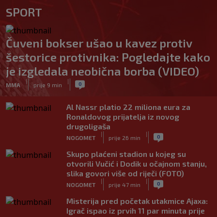
SPORT
Čuveni bokser ušao u kavez protiv
šestorice protivnika: Pogledajte kako
je izgledala neobična borba (VIDEO)
|
|
0
MMA
prije 9 min
Al Nassr platio 22 miliona eura za
Ronaldovog prijatelja iz novog
drugoligaša
|
|
0
NOGOMET
prije 26 min
Skupo plaćeni stadion u kojeg su
otvorili Vučić i Dodik u očajnom stanju,
slika govori više od riječi (FOTO)
|
|
0
NOGOMET
prije 47 min
Misterija pred početak utakmice Ajaxa:
Igrač ispao iz prvih 11 par minuta prije