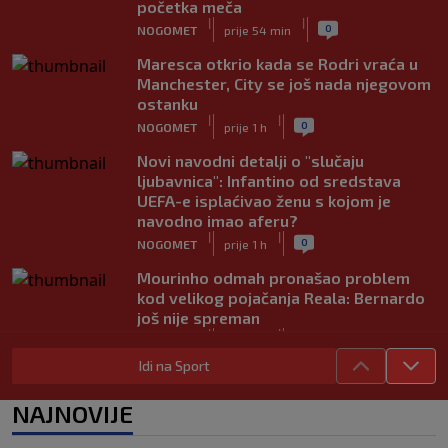
početka meča
|
|
0
NOGOMET
prije 54 min
Maresca otkrio kada se Rodri vraća u
Manchester, City se još nada njegovom
ostanku
|
|
0
NOGOMET
prije 1 h
Novi navodni detalji o "slučaju
ljubavnica": Infantino od sredstava
UEFA-e isplaćivao ženu s kojom je
navodno imao aferu?
|
|
0
NOGOMET
prije 1 h
Mourinho odmah pronašao problem
kod velikog pojačanja Reala: Bernardo
još nije spreman
|
|
0
NOGOMET
prije 1 h
Idi na Sport
Carrick vraća Rashforda u prvi tim:
Nova šansa nakon 18 mjeseci i dvije
NAJNOVIJE
posudbe
|
|
0
NOGOMET
prije 1 h