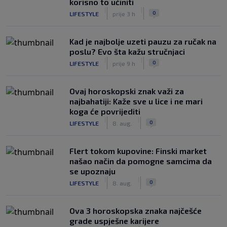
korisno to učiniti
|
|
0
LIFESTYLE
prije 3 h
Kad je najbolje uzeti pauzu za ručak na
poslu? Evo šta kažu stručnjaci
|
|
0
LIFESTYLE
prije 9 h
Ovaj horoskopski znak važi za
najbahatiji: Kaže sve u lice i ne mari
koga će povrijediti
|
|
0
LIFESTYLE
8. aug.
Flert tokom kupovine: Finski market
našao način da pomogne samcima da
se upoznaju
|
|
0
LIFESTYLE
8. aug.
Ova 3 horoskopska znaka najčešće
grade uspješne karijere