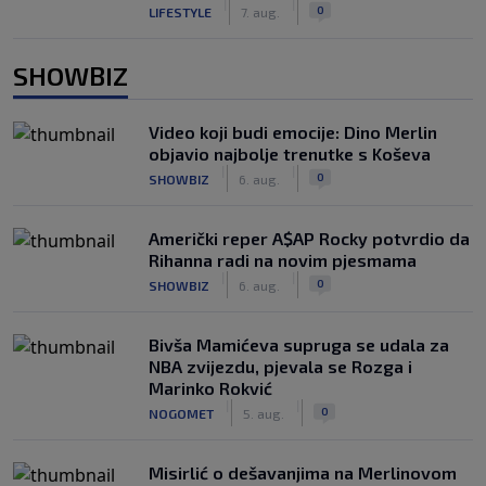
|
|
0
LIFESTYLE
7. aug.
SHOWBIZ
Video koji budi emocije: Dino Merlin
objavio najbolje trenutke s Koševa
|
|
0
SHOWBIZ
6. aug.
Američki reper A$AP Rocky potvrdio da
Rihanna radi na novim pjesmama
|
|
0
SHOWBIZ
6. aug.
Bivša Mamićeva supruga se udala za
NBA zvijezdu, pjevala se Rozga i
Marinko Rokvić
|
|
0
NOGOMET
5. aug.
Misirlić o dešavanjima na Merlinovom