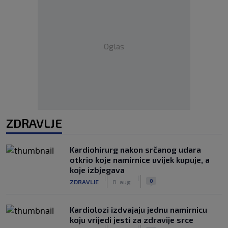
Oglas
ZDRAVLJE
Kardiohirurg nakon srčanog udara
otkrio koje namirnice uvijek kupuje, a
koje izbjegava
|
|
0
ZDRAVLJE
8. aug.
Kardiolozi izdvajaju jednu namirnicu
koju vrijedi jesti za zdravije srce
|
|