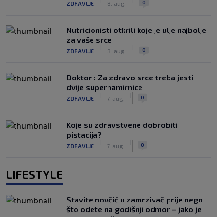
0
ZDRAVLJE
8. aug.
Nutricionisti otkrili koje je ulje najbolje
za vaše srce
|
|
0
ZDRAVLJE
8. aug.
Doktori: Za zdravo srce treba jesti
dvije supernamirnice
|
|
0
ZDRAVLJE
7. aug.
Koje su zdravstvene dobrobiti
pistacija?
|
|
0
ZDRAVLJE
7. aug.
LIFESTYLE
Stavite novčić u zamrzivač prije nego
što odete na godišnji odmor – jako je