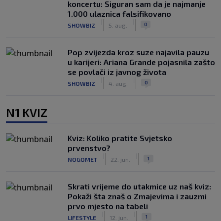
koncertu: Siguran sam da je najmanje
1.000 ulaznica falsifikovano
|
|
0
SHOWBIZ
5. aug.
Pop zvijezda kroz suze najavila pauzu
u karijeri: Ariana Grande pojasnila zašto
se povlači iz javnog života
|
|
0
SHOWBIZ
4. aug.
N1 KVIZ
Kviz: Koliko pratite Svjetsko
prvenstvo?
|
|
1
NOGOMET
22. jun.
Skrati vrijeme do utakmice uz naš kviz:
Pokaži šta znaš o Zmajevima i zauzmi
prvo mjesto na tabeli
|
|
1
LIFESTYLE
12. jun.