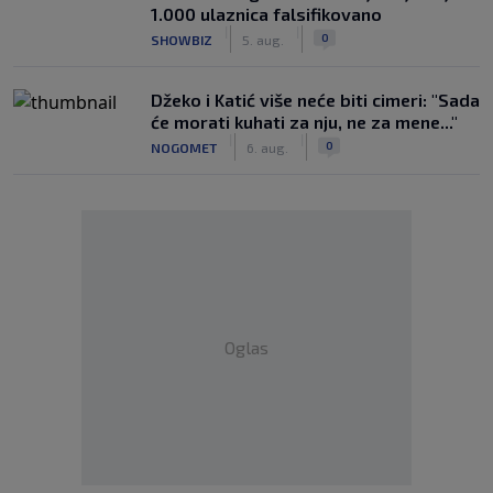
1.000 ulaznica falsifikovano
|
|
0
SHOWBIZ
5. aug.
Džeko i Katić više neće biti cimeri: "Sada
će morati kuhati za nju, ne za mene..."
|
|
0
NOGOMET
6. aug.
Oglas