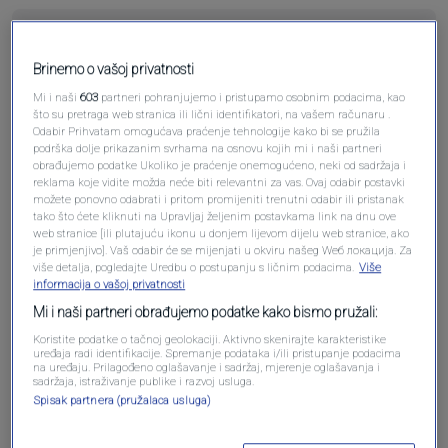
Brinemo o vašoj privatnosti
Pošalji komentar
Mi i naši
603
partneri pohranjujemo i pristupamo osobnim podacima, kao
što su pretraga web stranica ili lični identifikatori, na vašem računaru .
Odabir Prihvatam omogućava praćenje tehnologije kako bi se pružila
podrška dolje prikazanim svrhama na osnovu kojih mi i naši partneri
obrađujemo podatke Ukoliko je praćenje onemogućeno, neki od sadržaja i
reklama koje vidite možda neće biti relevantni za vas. Ovaj odabir postavki
možete ponovno odabrati i pritom promijeniti trenutni odabir ili pristanak
tako što ćete kliknuti na Upravljaj željenim postavkama link na dnu ove
web stranice [ili plutajuću ikonu u donjem lijevom dijelu web stranice, ako
je primjenjivo]. Vaš odabir će se mijenjati u okviru našeg Wеб локација. Za
više detalja, pogledajte Uredbu o postupanju s ličnim podacima.
Više
informacija o vašoj privatnosti
Mi i naši partneri obrađujemo podatke kako bismo pružali:
Oglas
Koristite podatke o tačnoj geolokaciji. Aktivno skenirajte karakteristike
uređaja radi identifikacije. Spremanje podataka i/ili pristupanje podacima
na uređaju. Prilagođeno oglašavanje i sadržaj, mjerenje oglašavanja i
sadržaja, istraživanje publike i razvoj usluga.
Spisak partnera (pružalaca usluga)