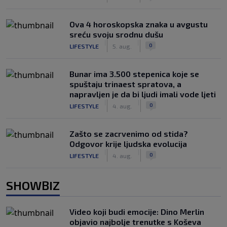
Ova 4 horoskopska znaka u avgustu
sreću svoju srodnu dušu
|
|
0
LIFESTYLE
5. aug.
Bunar imа 3.500 stepenica koje se
spuštaju trinaest spratova, a
napravljen je da bi ljudi imali vode ljeti
|
|
0
LIFESTYLE
4. aug.
Zašto se zacrvenimo od stida?
Odgovor krije ljudska evolucija
|
|
0
LIFESTYLE
4. aug.
SHOWBIZ
Video koji budi emocije: Dino Merlin
objavio najbolje trenutke s Koševa