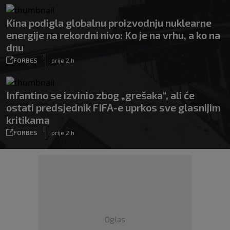
Kina podigla globalnu proizvodnju nuklearne
energije na rekordni nivo: Ko je na vrhu, a ko na
dnu
|
FORBES
prije 2 h
Infantino se izvinio zbog „grešaka“, ali će
ostati predsjednik FIFA-e uprkos sve glasnijim
kritikama
|
FORBES
prije 2 h
Oglas