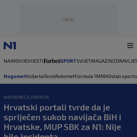
Oglas
NAJNOVIJE
VIJESTI
SPORT
SVIJET
MAGAZIN
ZDRAVLJE
Nogomet
Košarka
Tenis
Rukomet
Formula 1
MMA
Ostali sporto
NAKON MEČA ZMAJEVA
Hrvatski portali tvrde da je
spriječen sukob navijača BiH i
Hrvatske, MUP SBK za N1: Nije
bilo incidenta