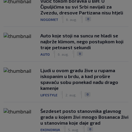
Vučić tokom boravka u BiH: U
Čipuljićima su svi Srbi navijali za
Zvezdu, dresove Partizana nisu htjeli
|
|
0
NOGOMET
6. aug.
Auto koje stoji na suncu ne hladi se
najbrže klimom, nego postupkom koji
traje petnaest sekundi
|
|
0
AUTO
6. aug.
Ljudi u ovom gradu žive u rupama
iskopanim u brdu, a kad prošire
spavaću sobu ponekad nađu drago
kamenje
|
|
0
LIFESTYLE
2. aug.
Šezdeset posto stanovnika glavnog
grada u kojem živi mnogo Bosanaca živi
u stanovima koje daje grad
|
|
0
EKONOMIJA
5. aug.