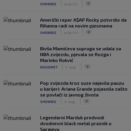
|
|
0
SHOWBIZ
prije 2 h
Američki reper A$AP Rocky potvrdio da
Rihanna radi na novim pjesmama
|
|
0
SHOWBIZ
prije 4 h
Bivša Mamićeva supruga se udala za
NBA zvijezdu, pjevala se Rozga i
Marinko Rokvić
|
|
0
NOGOMET
5. aug.
Pop zvijezda kroz suze najavila pauzu
u karijeri: Ariana Grande pojasnila zašto
se povlači iz javnog života
|
|
0
SHOWBIZ
4. aug.
Legendarni Marduk predvodi
dvodnevni black metal praznik u
Sarajevu