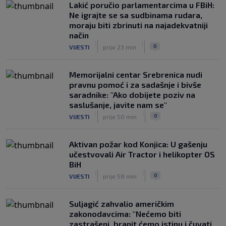
Lakić poručio parlamentarcima u FBiH:
Ne igrajte se sa sudbinama rudara,
moraju biti zbrinuti na najadekvatniji
način
|
|
0
VIJESTI
prije 23 min
Memorijalni centar Srebrenica nudi
pravnu pomoć i za sadašnje i bivše
saradnike: "Ako dobijete poziv na
saslušanje, javite nam se"
|
|
0
VIJESTI
prije 50 min
Aktivan požar kod Konjica: U gašenju
učestvovali Air Tractor i helikopter OS
BiH
|
|
0
VIJESTI
prije 58 min
Suljagić zahvalio američkim
zakonodavcima: "Nećemo biti
zastrašeni, branit ćemo istinu i čuvati