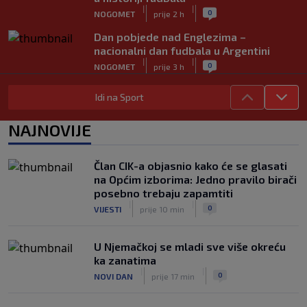
|
|
0
NOGOMET
prije 2 h
Dan pobjede nad Englezima –
nacionalni dan fudbala u Argentini
|
|
0
NOGOMET
prije 3 h
Tabaković riješio evropski meč i
Idi na Sport
Salzburgu donio pobjedu (VIDEO)
|
|
0
NOGOMET
6. aug.
NAJNOVIJE
Allah, Allah, Allah, Allah… Mohamed
Salah! (VIDEO)
Član CIK-a objasnio kako će se glasati
|
|
0
NOGOMET
6. aug.
na Općim izborima: Jedno pravilo birači
posebno trebaju zapamtiti
|
|
0
VIJESTI
prije 10 min
U Njemačkoj se mladi sve više okreću
ka zanatima
|
|
0
NOVI DAN
prije 17 min