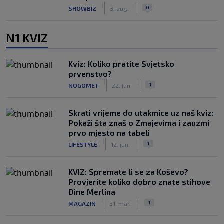
|
|
0
SHOWBIZ
3. aug.
N1 KVIZ
Kviz: Koliko pratite Svjetsko
prvenstvo?
|
|
1
NOGOMET
22. jun.
Skrati vrijeme do utakmice uz naš kviz:
Pokaži šta znaš o Zmajevima i zauzmi
prvo mjesto na tabeli
|
|
1
LIFESTYLE
12. jun.
KVIZ: Spremate li se za Koševo?
Provjerite koliko dobro znate stihove
Dine Merlina
|
|
1
MAGAZIN
31. mar.