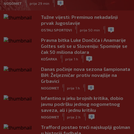
|
|
0
NOGOMET
prije 29 min
Tužne vijesti: Preminuo nekadašnji
prvak Jugoslavije
|
|
0
OSTALI SPORTOVI
prije 50 min
Pravna bitka Luke Dončića i Anamarije
Goltes seli se u Sloveniju: Spominje se
čak 50 miliona dolara
|
|
0
KOŠARKA
prije 1 h
Danas počinje nova sezona šampionata
BiH: Željezničar protiv novajlije na
Grbavici
|
|
0
NOGOMET
prije 1 h
Infantino u jeku brojnih kritika, dobio
javnu podršku jednog nogometnog
saveza, ali i jednu kritiku
|
|
0
NOGOMET
prije 2 h
Trafford postao treći najskuplji golman
u historiji fudbala