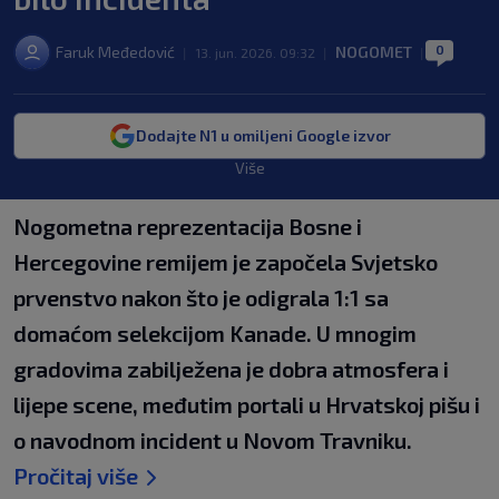
0
Faruk Međedović
NOGOMET
|
13. jun. 2026. 09:32
|
|
Dodajte N1 u omiljeni Google izvor
Više
Nogometna reprezentacija Bosne i
Hercegovine remijem je započela Svjetsko
prvenstvo nakon što je odigrala 1:1 sa
domaćom selekcijom Kanade. U mnogim
gradovima zabilježena je dobra atmosfera i
lijepe scene, međutim portali u Hrvatskoj pišu i
o navodnom incident u Novom Travniku.
Pročitaj više