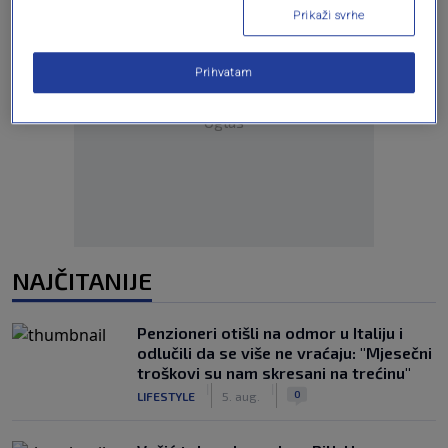
Prikaži svrhe
Prihvatam
Oglas
NAJČITANIJE
Penzioneri otišli na odmor u Italiju i
odlučili da se više ne vraćaju: "Mjesečni
troškovi su nam skresani na trećinu"
|
|
0
LIFESTYLE
5. aug.