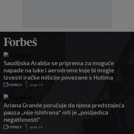
Saudijska Arabija se priprema za moguće
napade na luke i aerodrome koje bi mogle
izvesti iračke milicije povezane s Hutima
|
FORBES
prije 1 h
Ariana Grande poručuje da njena predstojeća
pauza „nije ishitrena“ niti je „posljedica
negativnosti“
|
FORBES
prije 1 h