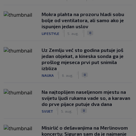
Mokra plahta na prozoru hladi sobu
bolje od ventilatora, ali samo ako je
ispunjen jedan uslov
|
|
0
LIFESTYLE
5. aug.
Uz Zemlju već sto godina putuje još
jedan objekat, a kineska sonda ga je
prošlog mjeseca prvi put snimila
izbliza
|
|
0
NAUKA
6. aug.
Na najtoplijem naseljenom mjestu na
svijetu ljudi rukama vade so, a karavan
do prve pijace putuje dva dana
|
|
0
SVIJET
5. aug.
Misirlić o dešavanjima na Merlinovom
koncertu: Siguran sam da je najmanje