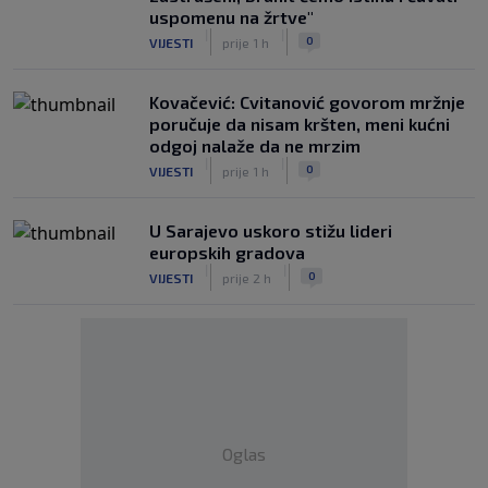
uspomenu na žrtve"
|
|
0
VIJESTI
prije 1 h
Kovačević: Cvitanović govorom mržnje
poručuje da nisam kršten, meni kućni
odgoj nalaže da ne mrzim
|
|
0
VIJESTI
prije 1 h
U Sarajevo uskoro stižu lideri
europskih gradova
|
|
0
VIJESTI
prije 2 h
Oglas