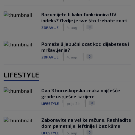
Razumijete li kako funkcionira UV
indeks? Ovdje je sve što trebate znati
|
|
0
ZDRAVLJE
4. aug.
Pomaže li jabučni ocat kod dijabetesa i
mršavljenja?
|
|
0
ZDRAVLJE
4. aug.
LIFESTYLE
Ova 3 horoskopska znaka najčešće
grade uspješne karijere
|
|
0
LIFESTYLE
prije 2 h
Zaboravite na velike račune: Rashladite
dom pametnije, jeftinije i bez klime
|
|
0
LIFESTYLE
5. aug.