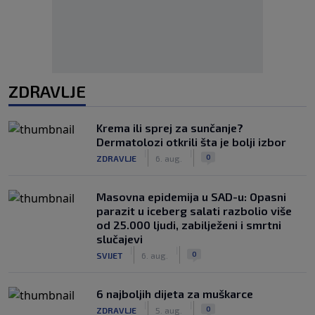
ZDRAVLJE
Krema ili sprej za sunčanje?
Dermatolozi otkrili šta je bolji izbor
|
|
0
ZDRAVLJE
6. aug.
Masovna epidemija u SAD-u: Opasni
parazit u iceberg salati razbolio više
od 25.000 ljudi, zabilježeni i smrtni
slučajevi
|
|
0
SVIJET
6. aug.
6 najboljih dijeta za muškarce
|
|
0
ZDRAVLJE
5. aug.