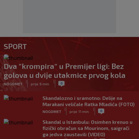
SPORT
Dva "krompira" u Premijer ligi: Bez
golova u dvije utakmice prvog kola
|
|
0
NOGOMET
prije 9 min.
Skandalozno i sramotno: Delije na
Marakani veličale Ratka Mladića (FOTO)
|
|
0
NOGOMET
prije 11 min.
Skandal u Istanbulu: Osimhen krenuo u
fizički obračun sa Mourinom, saigrači
ga jedva zaustavili (VIDEO)