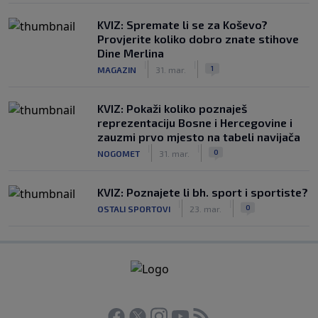
KVIZ: Spremate li se za Koševo?
Provjerite koliko dobro znate stihove
Dine Merlina
|
|
1
MAGAZIN
31. mar.
KVIZ: Pokaži koliko poznaješ
reprezentaciju Bosne i Hercegovine i
zauzmi prvo mjesto na tabeli navijača
|
|
0
NOGOMET
31. mar.
KVIZ: Poznajete li bh. sport i sportiste?
|
|
0
OSTALI SPORTOVI
23. mar.