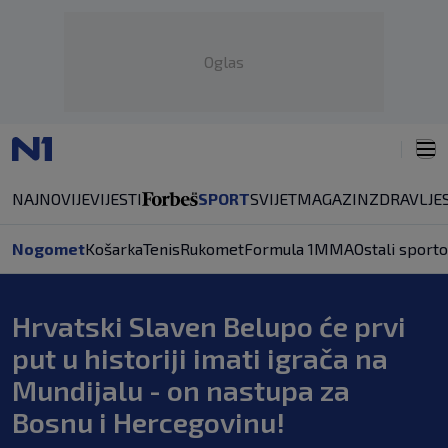
Oglas
NAJNOVIJE
VIJESTI
SPORT
SVIJET
MAGAZIN
ZDRAVLJE
Nogomet
Košarka
Tenis
Rukomet
Formula 1
MMA
Ostali sporto
Hrvatski Slaven Belupo će prvi
put u historiji imati igrača na
Mundijalu - on nastupa za
Bosnu i Hercegovinu!