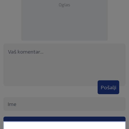
Oglas
Pošalji
Pošalji komentar