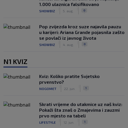
1.000 ulaznica falsifikovano
|
|
0
SHOWBIZ
5. aug.
Pop zvijezda kroz suze najavila pauzu
u karijeri: Ariana Grande pojasnila zašto
se povlači iz javnog života
|
|
0
SHOWBIZ
4. aug.
N1 KVIZ
Kviz: Koliko pratite Svjetsko
prvenstvo?
|
|
1
NOGOMET
22. jun.
Skrati vrijeme do utakmice uz naš kviz:
Pokaži šta znaš o Zmajevima i zauzmi
prvo mjesto na tabeli
|
|
1
LIFESTYLE
12. jun.