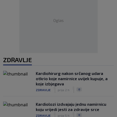
Oglas
ZDRAVLJE
Kardiohirurg nakon srčanog udara
otkrio koje namirnice uvijek kupuje, a
koje izbjegava
|
|
0
ZDRAVLJE
prije 2 h
Kardiolozi izdvajaju jednu namirnicu
koju vrijedi jesti za zdravije srce
|
|
0
ZDRAVLJE
prije 5 h