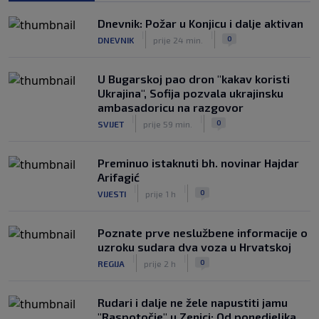
politički pijuni"
|
|
0
KOŠARKA
prije 2 h
Dnevnik: Požar u Konjicu i dalje aktivan
|
|
0
DNEVNIK
prije 24 min.
Infantino nekada poručivao: "Novac
FIFA-e je vaš novac", danas se suočava
s najvećom krizom
U Bugarskoj pao dron "kakav koristi
|
|
0
NOGOMET
prije 3 h
Ukrajina", Sofija pozvala ukrajinsku
ambasadoricu na razgovor
|
|
0
SVIJET
prije 59 min.
Preminuo istaknuti bh. novinar Hajdar
Arifagić
|
|
0
VIJESTI
prije 1 h
Poznate prve neslužbene informacije o
uzroku sudara dva voza u Hrvatskoj
|
|
0
REGIJA
prije 2 h
Rudari i dalje ne žele napustiti jamu
"Raspotočje" u Zenici: Od ponedjeljka