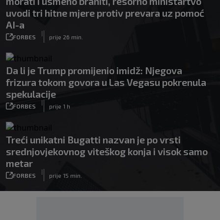
morati i usmeno braniti, resorno ministartvo
uvodi tri hitne mjere protiv prevara uz pomoć
AI-a
|
FORBES
prije 26 min.
Da li je Trump promijenio imidž: Njegova
frizura tokom govora u Las Vegasu pokrenula
spekulacije
|
FORBES
prije 1 h
Treći unikatni Bugatti nazvan je po vrsti
srednjovjekovnog viteškog konja i visok samo
metar
|
FORBES
prije 15 min.