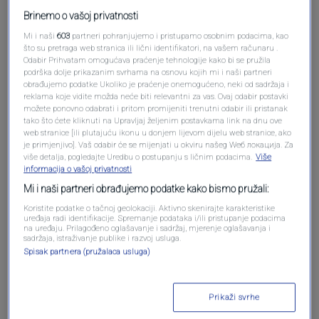
Brinemo o vašoj privatnosti
Mi i naši
603
partneri pohranjujemo i pristupamo osobnim podacima, kao
što su pretraga web stranica ili lični identifikatori, na vašem računaru .
Odabir Prihvatam omogućava praćenje tehnologije kako bi se pružila
podrška dolje prikazanim svrhama na osnovu kojih mi i naši partneri
obrađujemo podatke Ukoliko je praćenje onemogućeno, neki od sadržaja i
reklama koje vidite možda neće biti relevantni za vas. Ovaj odabir postavki
možete ponovno odabrati i pritom promijeniti trenutni odabir ili pristanak
tako što ćete kliknuti na Upravljaj željenim postavkama link na dnu ove
web stranice [ili plutajuću ikonu u donjem lijevom dijelu web stranice, ako
Oglas
je primjenjivo]. Vaš odabir će se mijenjati u okviru našeg Wеб локација. Za
više detalja, pogledajte Uredbu o postupanju s ličnim podacima.
Više
informacija o vašoj privatnosti
Mi i naši partneri obrađujemo podatke kako bismo pružali:
Koristite podatke o tačnoj geolokaciji. Aktivno skenirajte karakteristike
uređaja radi identifikacije. Spremanje podataka i/ili pristupanje podacima
na uređaju. Prilagođeno oglašavanje i sadržaj, mjerenje oglašavanja i
sadržaja, istraživanje publike i razvoj usluga.
Spisak partnera (pružalaca usluga)
Prikaži svrhe