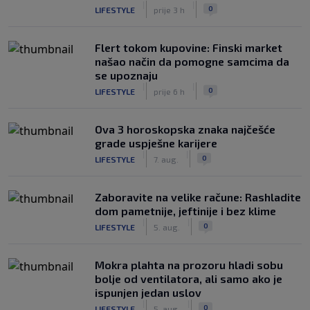
|
|
0
LIFESTYLE
prije 3 h
Flert tokom kupovine: Finski market
našao način da pomogne samcima da
se upoznaju
|
|
0
LIFESTYLE
prije 6 h
Ova 3 horoskopska znaka najčešće
grade uspješne karijere
|
|
0
LIFESTYLE
7. aug.
Zaboravite na velike račune: Rashladite
dom pametnije, jeftinije i bez klime
|
|
0
LIFESTYLE
5. aug.
Mokra plahta na prozoru hladi sobu
bolje od ventilatora, ali samo ako je
ispunjen jedan uslov
|
|
0
LIFESTYLE
5. aug.