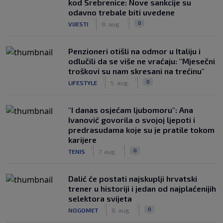
kod Srebrenice: Nove sankcije su
odavno trebale biti uvedene
|
|
0
VIJESTI
8. aug.
Penzioneri otišli na odmor u Italiju i
odlučili da se više ne vraćaju: "Mjesečni
troškovi su nam skresani na trećinu"
|
|
0
LIFESTYLE
5. aug.
"I danas osjećam ljubomoru": Ana
Ivanović govorila o svojoj ljepoti i
predrasudama koje su je pratile tokom
karijere
|
|
0
TENIS
7. aug.
Dalić će postati najskuplji hrvatski
trener u historiji i jedan od najplaćenijih
selektora svijeta
|
|
0
NOGOMET
8. aug.