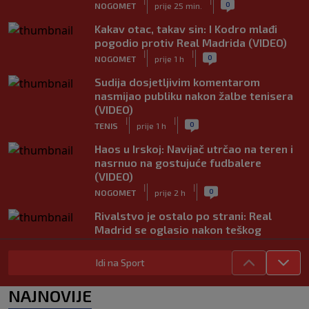
|
|
0
NOGOMET
prije 25 min.
Kakav otac, takav sin: I Kodro mlađi
pogodio protiv Real Madrida (VIDEO)
|
|
0
NOGOMET
prije 1 h
Sudija dosjetljivim komentarom
nasmijao publiku nakon žalbe tenisera
(VIDEO)
|
|
0
TENIS
prije 1 h
Haos u Irskoj: Navijač utrčao na teren i
nasrnuo na gostujuće fudbalere
(VIDEO)
|
|
0
NOGOMET
prije 2 h
Rivalstvo je ostalo po strani: Real
Madrid se oglasio nakon teškog
gubitka Lionela Messija
|
|
0
NOGOMET
prije 2 h
Idi na Sport
WNBA igračice odgovorile Kanteru
NAJNOVIJE
nakon provokacije: "Nećemo biti