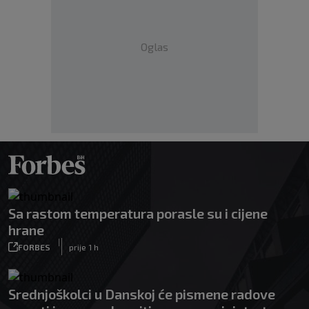
Oglas
Sa rastom temperatura porasle su i cijene
hrane
|
FORBES
prije 1 h
Srednjoškolci u Danskoj će pismene radove