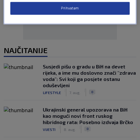
Oglas
Prihvatam
NAJČITANIJE
Susjedi pišu o gradu u BiH na devet
rijeka, a ime mu doslovno znači "zdrava
voda": Svi koji ga posjete ostanu
oduševljeni
|
|
0
LIFESTYLE
7. aug.
Ukrajinski general upozorava na BiH
kao mogući novi front ruskog
hibridnog rata: Posebno izdvaja Brčko
|
|
0
VIJESTI
8. aug.