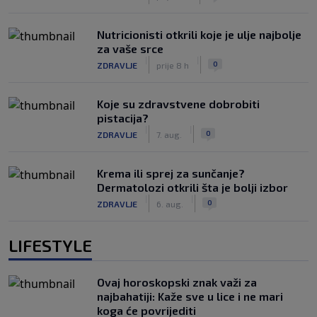
Nutricionisti otkrili koje je ulje najbolje
za vaše srce
|
|
0
ZDRAVLJE
prije 8 h
Koje su zdravstvene dobrobiti
pistacija?
|
|
0
ZDRAVLJE
7. aug.
Krema ili sprej za sunčanje?
Dermatolozi otkrili šta je bolji izbor
|
|
0
ZDRAVLJE
6. aug.
LIFESTYLE
Ovaj horoskopski znak važi za
najbahatiji: Kaže sve u lice i ne mari
koga će povrijediti