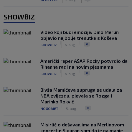
SHOWBIZ
Video koji budi emocije: Dino Merlin
objavio najbolje trenutke s Koševa
|
|
0
SHOWBIZ
6. aug.
Američki reper A$AP Rocky potvrdio da
Rihanna radi na novim pjesmama
|
|
0
SHOWBIZ
6. aug.
Bivša Mamićeva supruga se udala za
NBA zvijezdu, pjevala se Rozga i
Marinko Rokvić
|
|
0
NOGOMET
5. aug.
Misirlić o dešavanjima na Merlinovom
koncertu: Siguran sam da je najmanje