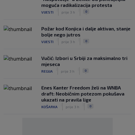
moguća radikalizacija protesta
|
|
0
VIJESTI
prije 3 h
Požar kod Konjica i dalje aktivan, stanje
bolje nego jutros
|
|
0
VIJESTI
prije 3 h
Vučić: Izbori u Srbiji za maksimalno tri
mjeseca
|
|
0
REGIJA
prije 3 h
Enes Kanter Freedom želi na WNBA
draft: Neobičnim potezom pokušava
ukazati na pravila lige
|
|
0
KOŠARKA
prije 3 h