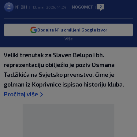
0
N1 BiH
NOGOMET
|
13. maj. 2026. 14:24
|
|
Dodajte N1 u omiljeni Google izvor
Više
Veliki trenutak za Slaven Belupo i bh.
reprezentaciju obilježio je poziv Osmana
Tadžikića na Svjetsko prvenstvo, čime je
golman iz Koprivnice ispisao historiju kluba.
Pročitaj više