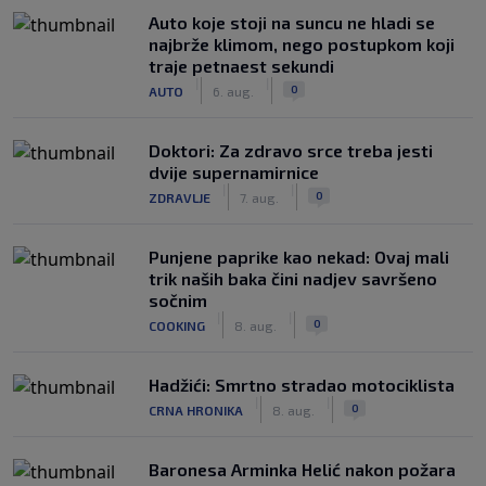
Auto koje stoji na suncu ne hladi se
najbrže klimom, nego postupkom koji
traje petnaest sekundi
|
|
0
AUTO
6. aug.
Doktori: Za zdravo srce treba jesti
dvije supernamirnice
|
|
0
ZDRAVLJE
7. aug.
Punjene paprike kao nekad: Ovaj mali
trik naših baka čini nadjev savršeno
sočnim
|
|
0
COOKING
8. aug.
Hadžići: Smrtno stradao motociklista
|
|
0
CRNA HRONIKA
8. aug.
Baronesa Arminka Helić nakon požara