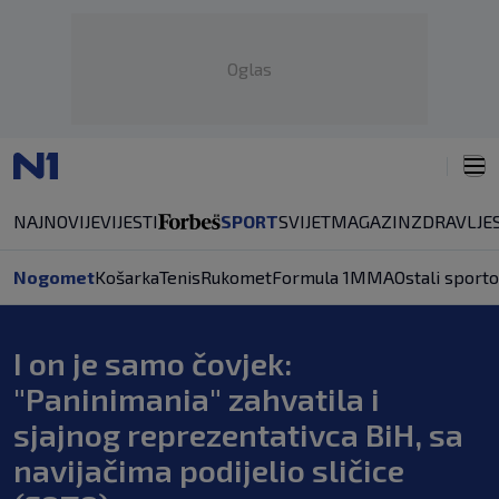
Oglas
NAJNOVIJE
VIJESTI
SPORT
SVIJET
MAGAZIN
ZDRAVLJE
Nogomet
Košarka
Tenis
Rukomet
Formula 1
MMA
Ostali sporto
I on je samo čovjek:
"Paninimania" zahvatila i
sjajnog reprezentativca BiH, sa
navijačima podijelio sličice