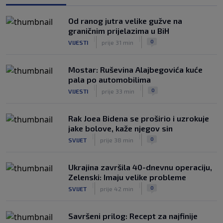
|
|
0
NOGOMET
8. aug.
Od ranog jutra velike gužve na
Rivalstvo je ostalo po strani: Real
graničnim prijelazima u BiH
Madrid se oglasio nakon teškog
|
|
0
VIJESTI
prije 31 min
gubitka Lionela Messija
|
|
0
NOGOMET
8. aug.
Mostar: Ruševina Alajbegovića kuće
pala po automobilima
|
|
0
VIJESTI
prije 33 min
Rak Joea Bidena se proširio i uzrokuje
jake bolove, kaže njegov sin
|
|
0
SVIJET
prije 38 min
Ukrajina završila 40-dnevnu operaciju,
Zelenski: Imaju velike probleme
|
|
0
SVIJET
prije 42 min
Savršeni prilog: Recept za najfinije