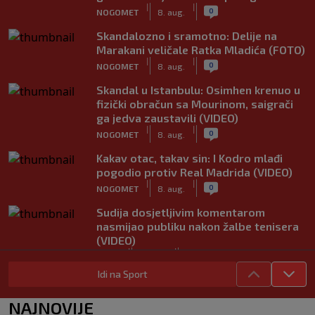
|
|
0
NOGOMET
8. aug.
Skandalozno i sramotno: Delije na
Marakani veličale Ratka Mladića (FOTO)
|
|
0
NOGOMET
8. aug.
Skandal u Istanbulu: Osimhen krenuo u
fizički obračun sa Mourinom, saigrači
ga jedva zaustavili (VIDEO)
|
|
0
NOGOMET
8. aug.
Kakav otac, takav sin: I Kodro mlađi
pogodio protiv Real Madrida (VIDEO)
|
|
0
NOGOMET
8. aug.
Sudija dosjetljivim komentarom
nasmijao publiku nakon žalbe tenisera
(VIDEO)
|
|
0
TENIS
8. aug.
Idi na Sport
Haos u Irskoj: Navijač utrčao na teren i
nasrnuo na gostujuće fudbalere
NAJNOVIJE
(VIDEO)