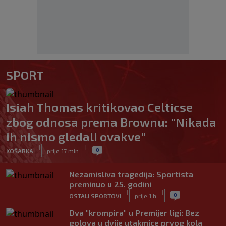
SPORT
Isiah Thomas kritikovao Celticse
zbog odnosa prema Brownu: "Nikada
ih nismo gledali ovakve"
|
|
0
KOŠARKA
prije 17 min
Nezamisliva tragedija: Sportista
preminuo u 25. godini
|
|
0
OSTALI SPORTOVI
prije 1 h
Dva "krompira" u Premijer ligi: Bez
golova u dvije utakmice prvog kola