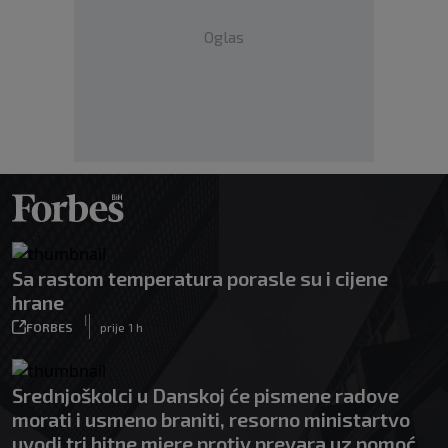
Oglas
Sa rastom temperatura porasle su i cijene
hrane
|
FORBES
prije 1 h
Srednjoškolci u Danskoj će pismene radove
morati i usmeno braniti, resorno ministartvo
uvodi tri hitne mjere protiv prevara uz pomoć