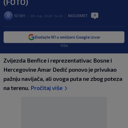
(FOTO)
0
N1 BiH
NOGOMET
|
09. maj. 2026. 14:45
|
|
Dodajte N1 u omiljeni Google izvor
Više
Zvijezda Benfice i reprezentativac Bosne i
Hercegovine Amar Dedić ponovo je privukao
pažnju navijača, ali ovoga puta ne zbog poteza
na terenu.
Pročitaj više