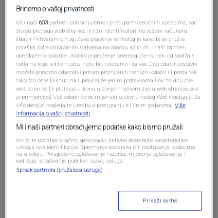
Brinemo o vašoj privatnosti
Mi i naši
603
partneri pohranjujemo i pristupamo osobnim podacima, kao
što su pretraga web stranica ili lični identifikatori, na vašem računaru .
Odabir Prihvatam omogućava praćenje tehnologije kako bi se pružila
podrška dolje prikazanim svrhama na osnovu kojih mi i naši partneri
obrađujemo podatke Ukoliko je praćenje onemogućeno, neki od sadržaja i
reklama koje vidite možda neće biti relevantni za vas. Ovaj odabir postavki
možete ponovno odabrati i pritom promijeniti trenutni odabir ili pristanak
tako što ćete kliknuti na Upravljaj željenim postavkama link na dnu ove
web stranice [ili plutajuću ikonu u donjem lijevom dijelu web stranice, ako
Oglas
je primjenjivo]. Vaš odabir će se mijenjati u okviru našeg Wеб локација. Za
više detalja, pogledajte Uredbu o postupanju s ličnim podacima.
Više
informacija o vašoj privatnosti
Mi i naši partneri obrađujemo podatke kako bismo pružali:
Koristite podatke o tačnoj geolokaciji. Aktivno skenirajte karakteristike
uređaja radi identifikacije. Spremanje podataka i/ili pristupanje podacima
na uređaju. Prilagođeno oglašavanje i sadržaj, mjerenje oglašavanja i
sadržaja, istraživanje publike i razvoj usluga.
Spisak partnera (pružalaca usluga)
Prikaži svrhe