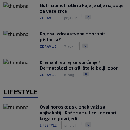
Nutricionisti otkrili koje je ulje najbolje
za vaše srce
|
|
0
ZDRAVLJE
prije 8 h
Koje su zdravstvene dobrobiti
pistacija?
|
|
0
ZDRAVLJE
7. aug.
Krema ili sprej za sunčanje?
Dermatolozi otkrili šta je bolji izbor
|
|
0
ZDRAVLJE
6. aug.
LIFESTYLE
Ovaj horoskopski znak važi za
najbahatiji: Kaže sve u lice i ne mari
koga će povrijediti
|
|
0
LIFESTYLE
prije 3 h