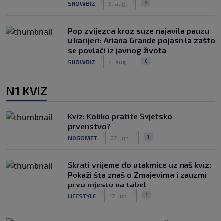
0
SHOWBIZ
5. aug.
Pop zvijezda kroz suze najavila pauzu
u karijeri: Ariana Grande pojasnila zašto
se povlači iz javnog života
|
|
0
SHOWBIZ
4. aug.
N1 KVIZ
Kviz: Koliko pratite Svjetsko
prvenstvo?
|
|
1
NOGOMET
22. jun.
Skrati vrijeme do utakmice uz naš kviz:
Pokaži šta znaš o Zmajevima i zauzmi
prvo mjesto na tabeli
|
|
1
LIFESTYLE
12. jun.