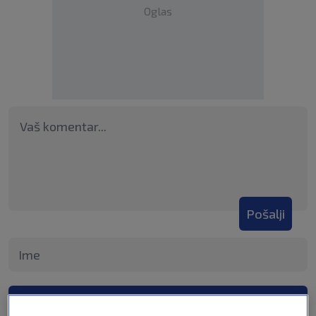
Oglas
Pošalji
Pošalji komentar