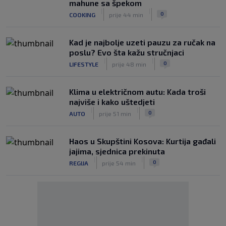
mahune sa špekom
|
|
0
COOKING
prije 44 min
Kad je najbolje uzeti pauzu za ručak na
poslu? Evo šta kažu stručnjaci
|
|
0
LIFESTYLE
prije 48 min
Klima u električnom autu: Kada troši
najviše i kako uštedjeti
|
|
0
AUTO
prije 51 min
Haos u Skupštini Kosova: Kurtija gađali
jajima, sjednica prekinuta
|
|
0
REGIJA
prije 54 min