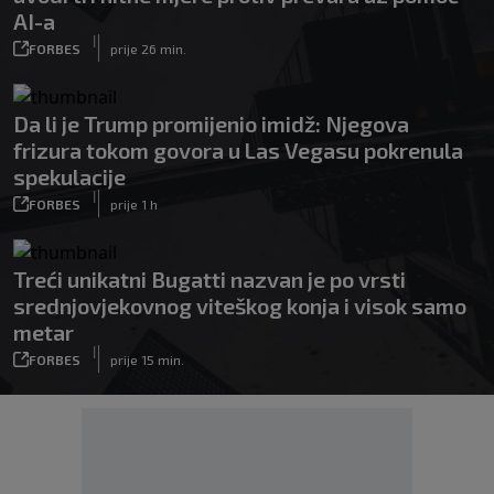
AI-a
|
FORBES
prije 26 min.
Da li je Trump promijenio imidž: Njegova
frizura tokom govora u Las Vegasu pokrenula
spekulacije
|
FORBES
prije 1 h
Treći unikatni Bugatti nazvan je po vrsti
srednjovjekovnog viteškog konja i visok samo
metar
|
FORBES
prije 15 min.