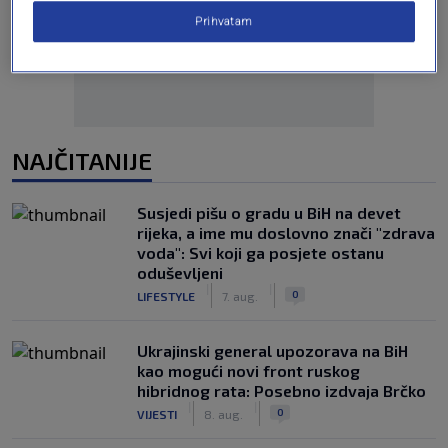
Oglas
Prihvatam
NAJČITANIJE
Susjedi pišu o gradu u BiH na devet
rijeka, a ime mu doslovno znači "zdrava
voda": Svi koji ga posjete ostanu
oduševljeni
|
|
0
LIFESTYLE
7. aug.
Ukrajinski general upozorava na BiH
kao mogući novi front ruskog
hibridnog rata: Posebno izdvaja Brčko
|
|
0
VIJESTI
8. aug.