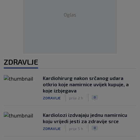
Oglas
ZDRAVLJE
Kardiohirurg nakon srčanog udara
otkrio koje namirnice uvijek kupuje, a
koje izbjegava
|
|
0
ZDRAVLJE
prije 2 h
Kardiolozi izdvajaju jednu namirnicu
koju vrijedi jesti za zdravije srce
|
|
0
ZDRAVLJE
prije 5 h