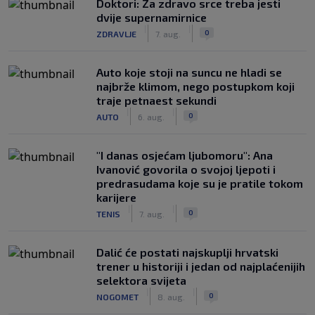
Doktori: Za zdravo srce treba jesti
dvije supernamirnice
|
|
0
ZDRAVLJE
7. aug.
Auto koje stoji na suncu ne hladi se
najbrže klimom, nego postupkom koji
traje petnaest sekundi
|
|
0
AUTO
6. aug.
"I danas osjećam ljubomoru": Ana
Ivanović govorila o svojoj ljepoti i
predrasudama koje su je pratile tokom
karijere
|
|
0
TENIS
7. aug.
Dalić će postati najskuplji hrvatski
trener u historiji i jedan od najplaćenijih
selektora svijeta
|
|
0
NOGOMET
8. aug.