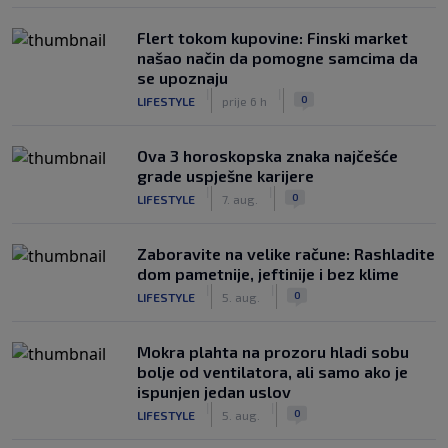
Flert tokom kupovine: Finski market
našao način da pomogne samcima da
se upoznaju
|
|
0
LIFESTYLE
prije 6 h
Ova 3 horoskopska znaka najčešće
grade uspješne karijere
|
|
0
LIFESTYLE
7. aug.
Zaboravite na velike račune: Rashladite
dom pametnije, jeftinije i bez klime
|
|
0
LIFESTYLE
5. aug.
Mokra plahta na prozoru hladi sobu
bolje od ventilatora, ali samo ako je
ispunjen jedan uslov
|
|
0
LIFESTYLE
5. aug.