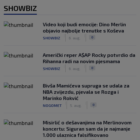
SHOWBIZ
Video koji budi emocije: Dino Merlin
objavio najbolje trenutke s Koševa
|
|
0
SHOWBIZ
6. aug.
Američki reper A$AP Rocky potvrdio da
Rihanna radi na novim pjesmama
|
|
0
SHOWBIZ
6. aug.
Bivša Mamićeva supruga se udala za
NBA zvijezdu, pjevala se Rozga i
Marinko Rokvić
|
|
0
NOGOMET
5. aug.
Misirlić o dešavanjima na Merlinovom
koncertu: Siguran sam da je najmanje
1.000 ulaznica falsifikovano
|
|