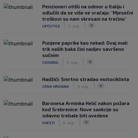
Penzioneri otišli na odmor u Italiju i
odlučili da se više ne vraćaju: "Mjesečni
troškovi su nam skresani na trećinu"
|
|
0
LIFESTYLE
5. aug.
Punjene paprike kao nekad: Ovaj mali
trik naših baka čini nadjev savršeno
sočnim
|
|
0
COOKING
8. aug.
Hadžići: Smrtno stradao motociklista
|
|
0
CRNA HRONIKA
8. aug.
Baronesa Arminka Helić nakon požara
kod Srebrenice: Nove sankcije su
odavno trebale biti uvedene
|
|
0
VIJESTI
8. aug.