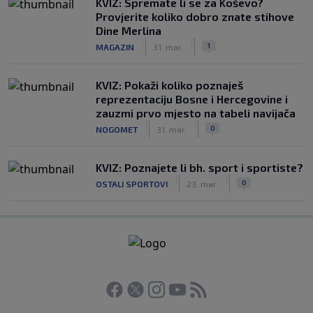
KVIZ: Spremate li se za Koševo?
Provjerite koliko dobro znate stihove
Dine Merlina
|
|
1
MAGAZIN
31. mar.
KVIZ: Pokaži koliko poznaješ
reprezentaciju Bosne i Hercegovine i
zauzmi prvo mjesto na tabeli navijača
|
|
0
NOGOMET
31. mar.
KVIZ: Poznajete li bh. sport i sportiste?
|
|
0
OSTALI SPORTOVI
23. mar.