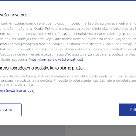
PODCAST
me nakon spornog
N1 SPECIJAL
vašoj privatnosti
rton"
3
partneri pohranjujemo i pristupamo osobnim podacima, kao što su pretraga web stranica 
FENOMENI
ri, na vašem računaru . Odabir Prihvatam omogućava praćenje tehnologije kako bi se pruž
anim svrhama na osnovu kojih mi i naši partneri obrađujemo podatke Ukoliko je praćenj
entara
 neki od sadržaja i reklama koje vidite možda neće biti relevantni za vas. Ovaj odabir p
NEISTRAŽENO
ati i pritom promijeniti trenutni odabir ili pristanak tako što ćete kliknuti na Upravljaj 
ink na dnu ove web stranice [ili plutajuću ikonu u donjem lijevom dijelu web stranice, a
VIRALNO
. Vaš odabir će se mijenjati u okviru našeg Wеб локација. Za više detalja, pogledajte Ure
s ličnim podacima.
Više informacija o vašoj privatnosti
FOTO
partneri obrađujemo podatke kako bismo pružali:
atke o tačnoj geolokaciji. Aktivno skenirajte karakteristike uređaja radi identifikacije. Sp
PROMO
li pristupanje podacima na uređaju. Prilagođeno oglašavanje i sadržaj, mjerenje oglašavanj
publike i razvoj usluga.
tvu donijela je mnogo borbe, tempa i uzbuđenja, al
era (pružalaca usluga)
VIDEO
u navijačima, stručnjacima i bivšim fudbalerima.
ži svrhe
Pr