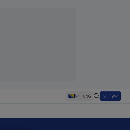
N1 TV
ENG