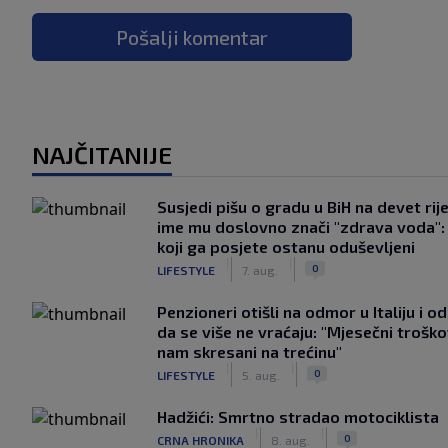
Pošalji komentar
NAJČITANIJE
Susjedi pišu o gradu u BiH na devet rije
ime mu doslovno znači "zdrava voda":
koji ga posjete ostanu oduševljeni
|
|
0
LIFESTYLE
7. aug.
Penzioneri otišli na odmor u Italiju i odl
da se više ne vraćaju: "Mjesečni troško
nam skresani na trećinu"
|
|
0
LIFESTYLE
5. aug.
Hadžići: Smrtno stradao motociklista
|
|
0
CRNA HRONIKA
8. aug.