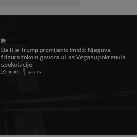
Da li je Trump promijenio imidž: Njegova
frizura tokom govora u Las Vegasu pokrenula
spekulacije
|
FORBES
prije 1 h