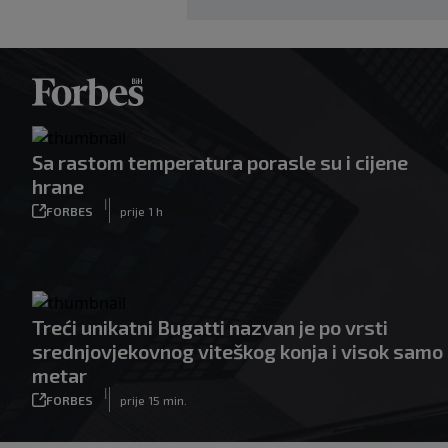
Sa rastom temperatura porasle su i cijene
hrane
|
FORBES
prije 1 h
Treći unikatni Bugatti nazvan je po vrsti
srednjovjekovnog viteškog konja i visok samo
metar
|
FORBES
prije 15 min.