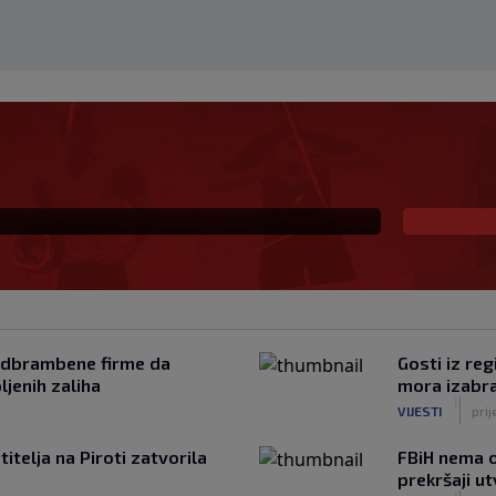
ekivanu ulogu u
la veliki potez
 odbrambene firme da
Gosti iz re
ljenih zaliha
mora izabra
|
VIJESTI
prij
titelja na Piroti zatvorila
FBiH nema 
prekršaji u