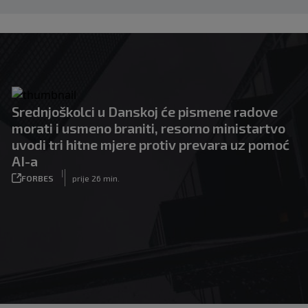
Srednjoškolci u Danskoj će pismene radove
morati i usmeno braniti, resorno ministartvo
uvodi tri hitne mjere protiv prevara uz pomoć
AI-a
|
FORBES
prije 26 min.