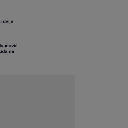
i dvije
Ivanović
asudama