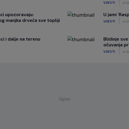
|
VIJESTI
prij
aci upozoravaju:
U jami 'Ras
|
g manjka drveća sve topliji
VIJESTI
prij
ci i dalje na terenu
Blidinje sve
očuvanja pr
|
VIJESTI
prij
Oglas