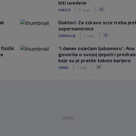
biti uvedene
|
|
0
VIJESTI
8. aug.
ak
Doktori: Za zdravo srce treba jest
supernamirnice
|
|
0
ZDRAVLJE
7. aug.
fizički
"I danas osjećam ljubomoru": Ana 
va
govorila o svojoj ljepoti i predr
koje su je pratile tokom karijere
|
|
0
TENIS
7. aug.
Oglas