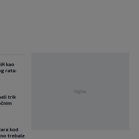
iH kao
g rata:
Oglas
li trik
očnim
žara kod
vno trebale