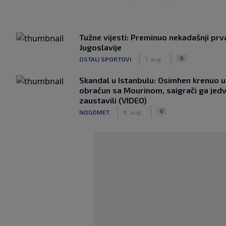
Tužne vijesti: Preminuo nekadašnji prv
Jugoslavije
|
|
0
OSTALI SPORTOVI
7. aug.
Skandal u Istanbulu: Osimhen krenuo u 
obračun sa Mourinom, saigrači ga jed
zaustavili (VIDEO)
|
|
0
NOGOMET
8. aug.