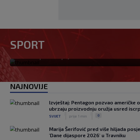
Modrić bi mogao dobiti neoč
SPORT
Milanu: Gazzetta nagovijesti
|
|
0
NOGOMET
prije 1 h
NAJNOVIJE
Izvještaj: Pentagon pozvao američke
ubrzaju proizvodnju oružja usred iscrp
|
|
0
SVIJET
prije 1 min
Marija Šerifović pred više hiljada posje
'Dane dijaspore 2026' u Travniku