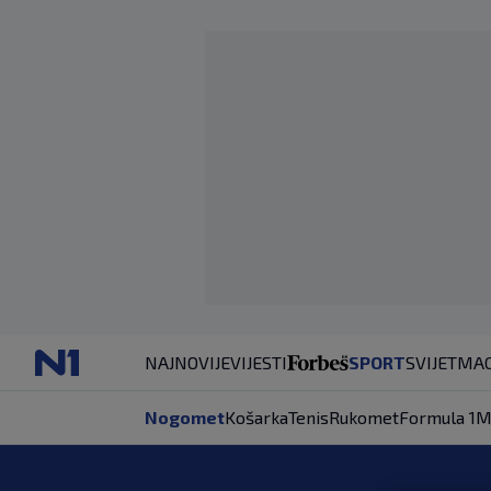
NAJNOVIJE
VIJESTI
SPORT
SVIJET
MAG
Nogomet
Košarka
Tenis
Rukomet
Formula 1
M