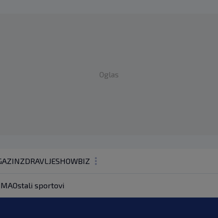
Oglas
AZIN
ZDRAVLJE
SHOWBIZ
KOLUMNE
MA
Ostali sportovi