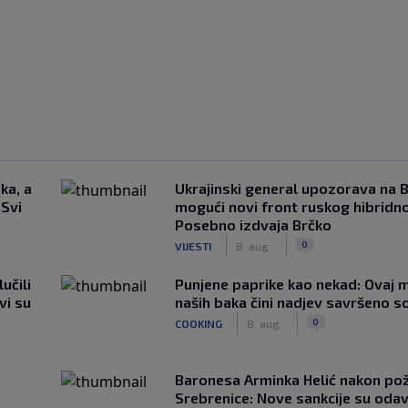
ka, a
Ukrajinski general upozorava na B
 Svi
mogući novi front ruskog hibridno
Posebno izdvaja Brčko
|
|
0
VIJESTI
8. aug.
učili
Punjene paprike kao nekad: Ovaj ma
vi su
naših baka čini nadjev savršeno s
|
|
0
COOKING
8. aug.
Baronesa Arminka Helić nakon po
Srebrenice: Nove sankcije su oda