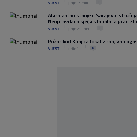
|
|
0
VIJESTI
prije 15 min
Alarmantno stanje u Sarajevu, stručnj
Neopravdana sječa stabala, a grad zbo
|
|
0
VIJESTI
prije 20 min
Požar kod Konjica lokaliziran, vatrogas
|
|
0
VIJESTI
prije 1 h