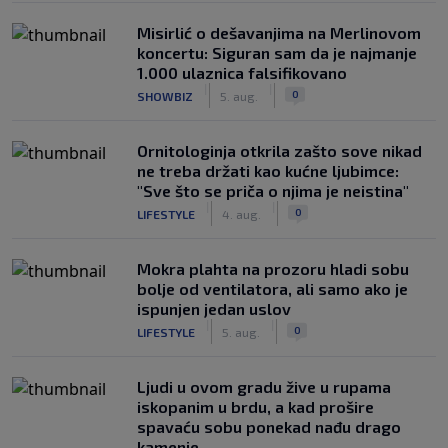
Misirlić o dešavanjima na Merlinovom
koncertu: Siguran sam da je najmanje
1.000 ulaznica falsifikovano
|
|
0
SHOWBIZ
5. aug.
Ornitologinja otkrila zašto sove nikad
ne treba držati kao kućne ljubimce:
"Sve što se priča o njima je neistina"
|
|
0
LIFESTYLE
4. aug.
Mokra plahta na prozoru hladi sobu
bolje od ventilatora, ali samo ako je
ispunjen jedan uslov
|
|
0
LIFESTYLE
5. aug.
Ljudi u ovom gradu žive u rupama
iskopanim u brdu, a kad prošire
spavaću sobu ponekad nađu drago
kamenje