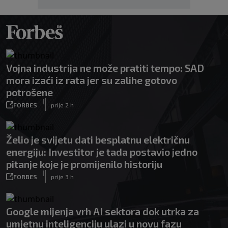
Vojna industrija ne može pratiti tempo: SAD
mora izaći iz rata jer su zalihe gotovo
potrošene
|
FORBES
prije 2 h
Želio je svijetu dati besplatnu električnu
energiju: Investitor je tada postavio jedno
pitanje koje je promijenilo historiju
|
FORBES
prije 3 h
Google mijenja vrh AI sektora dok utrka za
umjetnu inteligenciju ulazi u novu fazu