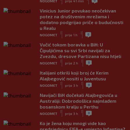
0
NOGOMET
prije 41 min
Vinicius Junior povukao neočekivan
potez na društvenim mrežama i
dodatno podgrijao priče o budućnosti
u Realu
|
|
0
NOGOMET
prije 1 h
Vučić tokom boravka u BiH: U
Čipuljićima su svi Srbi navijali za
Zvezdu, dresove Partizana nisu htjeli
|
|
0
NOGOMET
prije 2 h
Italijani otkrili koji broj će Kerim
Alajbegović nositi u Juventusu
|
|
0
NOGOMET
prije 3 h
Navijači BiH dočekali Alajbegovića u
Australiji: Dobrodošlica najmlađem
bosanskom kralju u Perthu
|
|
0
NOGOMET
prije 3 h
Ko je žena koju mnogi vide kao
predsjednicu FIFA-e umjesto Infantina?