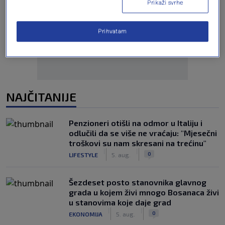
Prikaži svrhe
Oglas
Prihvatam
NAJČITANIJE
Penzioneri otišli na odmor u Italiju i
odlučili da se više ne vraćaju: "Mjesečni
troškovi su nam skresani na trećinu"
|
|
0
LIFESTYLE
5. aug.
Šezdeset posto stanovnika glavnog
grada u kojem živi mnogo Bosanaca živi
u stanovima koje daje grad
|
|
0
EKONOMIJA
5. aug.