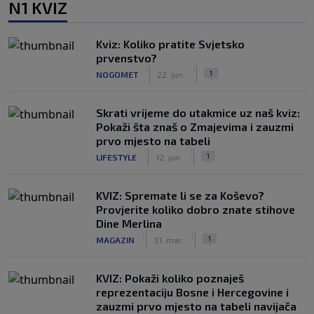
N1 KVIZ
Kviz: Koliko pratite Svjetsko
prvenstvo?
|
|
1
NOGOMET
22. jun.
Skrati vrijeme do utakmice uz naš kviz:
Pokaži šta znaš o Zmajevima i zauzmi
prvo mjesto na tabeli
|
|
1
LIFESTYLE
12. jun.
KVIZ: Spremate li se za Koševo?
Provjerite koliko dobro znate stihove
Dine Merlina
|
|
1
MAGAZIN
31. mar.
KVIZ: Pokaži koliko poznaješ
reprezentaciju Bosne i Hercegovine i
zauzmi prvo mjesto na tabeli navijača