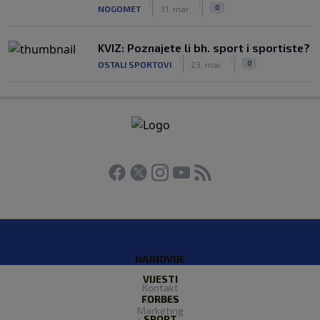
|
|
0
NOGOMET
31. mar.
KVIZ: Poznajete li bh. sport i sportiste?
|
|
0
OSTALI SPORTOVI
23. mar.
NAJNOVIJE
VIJESTI
Kontakt
FORBES
O nama
Marketing
SPORT