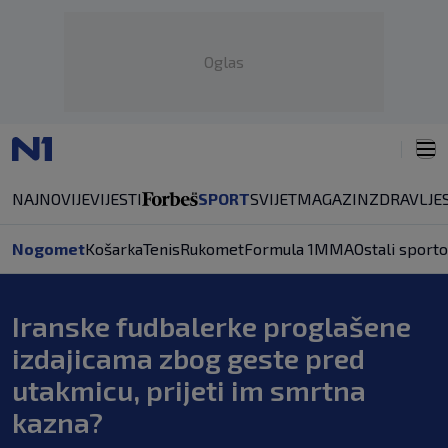
Oglas
NAJNOVIJE
VIJESTI
SPORT
SVIJET
MAGAZIN
ZDRAVLJE
Nogomet
Košarka
Tenis
Rukomet
Formula 1
MMA
Ostali sporto
Iranske fudbalerke proglašene
izdajicama zbog geste pred
utakmicu, prijeti im smrtna
kazna?