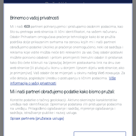
Pošalji komentar
Brinemo o vašoj privatnosti
Mi i naši
603
partneri pohranjujemo i pristupamo osobnim podacima, kao
što su pretraga web stranica ili lični identifikatori, na vašem računaru .
Odabir Prihvatam omogućava praćenje tehnologije kako bi se pružila
podrška dolje prikazanim svrhama na osnovu kojih mi i naši partneri
obrađujemo podatke Ukoliko je praćenje onemogućeno, neki od sadržaja i
reklama koje vidite možda neće biti relevantni za vas. Ovaj odabir postavki
možete ponovno odabrati i pritom promijeniti trenutni odabir ili pristanak
tako što ćete kliknuti na Upravljaj željenim postavkama link na dnu ove
web stranice [ili plutajuću ikonu u donjem lijevom dijelu web stranice, ako
Oglas
je primjenjivo]. Vaš odabir će se mijenjati u okviru našeg Wеб локација. Za
više detalja, pogledajte Uredbu o postupanju s ličnim podacima.
Više
informacija o vašoj privatnosti
Mi i naši partneri obrađujemo podatke kako bismo pružali:
Koristite podatke o tačnoj geolokaciji. Aktivno skenirajte karakteristike
uređaja radi identifikacije. Spremanje podataka i/ili pristupanje podacima
na uređaju. Prilagođeno oglašavanje i sadržaj, mjerenje oglašavanja i
sadržaja, istraživanje publike i razvoj usluga.
Spisak partnera (pružalaca usluga)