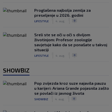
Proglašena najbolja zemlja za
preseljenje u 2026. godini
|
|
0
LIFESTYLE
4. aug.
Sreli ste se oči u oči s divljom
životinjom: Profesor zoologije
savjetuje kako da se ponašate u takvoj
situaciji
|
|
0
LIFESTYLE
4. aug.
SHOWBIZ
Pop zvijezda kroz suze najavila pauzu
u karijeri: Ariana Grande pojasnila zašto
se povlači iz javnog života
|
|
0
SHOWBIZ
4. aug.