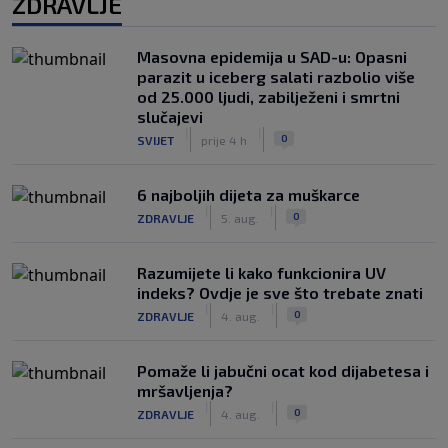
ZDRAVLJE
Masovna epidemija u SAD-u: Opasni
parazit u iceberg salati razbolio više
od 25.000 ljudi, zabilježeni i smrtni
slučajevi
|
|
0
SVIJET
prije 4 h
6 najboljih dijeta za muškarce
|
|
0
ZDRAVLJE
5. aug.
Razumijete li kako funkcionira UV
indeks? Ovdje je sve što trebate znati
|
|
0
ZDRAVLJE
4. aug.
Pomaže li jabučni ocat kod dijabetesa i
mršavljenja?
|
|
0
ZDRAVLJE
4. aug.