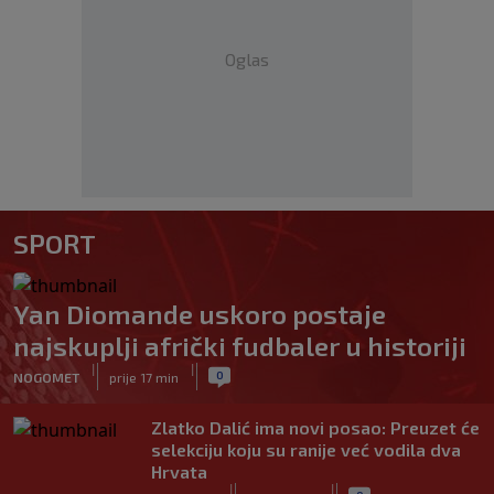
Oglas
SPORT
Yan Diomande uskoro postaje
najskuplji afrički fudbaler u historiji
|
|
0
NOGOMET
prije 17 min
Zlatko Dalić ima novi posao: Preuzet će
selekciju koju su ranije već vodila dva
Hrvata
|
|