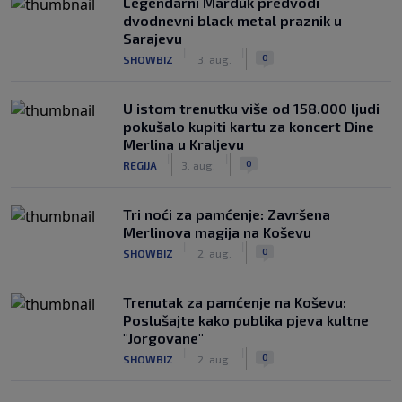
Legendarni Marduk predvodi
dvodnevni black metal praznik u
Sarajevu
|
|
0
SHOWBIZ
3. aug.
U istom trenutku više od 158.000 ljudi
pokušalo kupiti kartu za koncert Dine
Merlina u Kraljevu
|
|
0
REGIJA
3. aug.
Tri noći za pamćenje: Završena
Merlinova magija na Koševu
|
|
0
SHOWBIZ
2. aug.
Trenutak za pamćenje na Koševu:
Poslušajte kako publika pjeva kultne
"Jorgovane"
|
|
0
SHOWBIZ
2. aug.