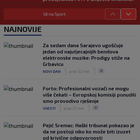
Uskoro mi mogla promijeniti svjetski
nogomet
Idi na Sport
|
|
0
NOGOMET
prije 3 h
NAJNOVIJE
FIFA se izvinila svim svojim članicama
zbog FFE projekta: Ali rukovodstvo i
dalje podržava Infantina
Za sedam dana Sarajevo ugošćuje
|
|
0
NOGOMET
prije 3 h
jedan od najutjecajnijih bendova
elektronske muzike: Prodigy stiže na
Lionel Messi postigao dva gola u
Grbavicu
pobjedi Inter Miamija i ispisao historiju
|
|
0
NOVI DAN
prije 22 min
Leagues Cupa (VIDEO)
|
|
0
NOGOMET
prije 3 h
Forto: Profesionalni vozači ne mogu
više čekati – Evropskoj komisiji ponudili
smo provodivo rješenje
|
|
0
VIJESTI
prije 27 min
Pejić Sremac: Haški tribunal pokazao je
da ne postoji niko ko može biti izuzet
od krivične odgovornosti