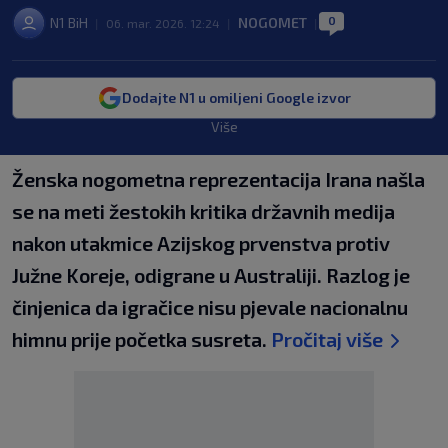
0
N1 BiH
NOGOMET
|
06. mar. 2026. 12:24
|
|
Dodajte N1 u omiljeni Google izvor
Više
Ženska nogometna reprezentacija Irana našla
se na meti žestokih kritika državnih medija
nakon utakmice Azijskog prvenstva protiv
Južne Koreje, odigrane u Australiji. Razlog je
činjenica da igračice nisu pjevale nacionalnu
himnu prije početka susreta.
Pročitaj više