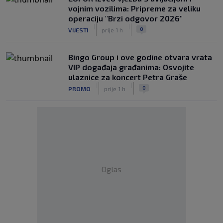
vojnim vozilima: Pripreme za veliku
operaciju "Brzi odgovor 2026"
|
|
0
VIJESTI
prije 1 h
Bingo Group i ove godine otvara vrata
VIP događaja građanima: Osvojite
ulaznice za koncert Petra Graše
|
|
0
PROMO
prije 1 h
Oglas