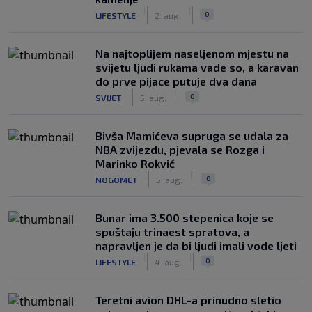
|
|
0
LIFESTYLE
2. aug.
Na najtoplijem naseljenom mjestu na
svijetu ljudi rukama vade so, a karavan
do prve pijace putuje dva dana
|
|
0
SVIJET
5. aug.
Bivša Mamićeva supruga se udala za
NBA zvijezdu, pjevala se Rozga i
Marinko Rokvić
|
|
0
NOGOMET
5. aug.
Bunar imа 3.500 stepenica koje se
spuštaju trinaest spratova, a
napravljen je da bi ljudi imali vode ljeti
|
|
0
LIFESTYLE
4. aug.
Teretni avion DHL-a prinudno sletio