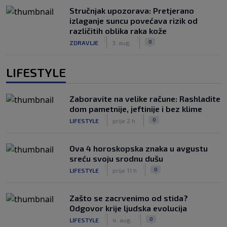
Stručnjak upozorava: Pretjerano
izlaganje suncu povećava rizik od
različitih oblika raka kože
|
|
0
ZDRAVLJE
3. aug.
LIFESTYLE
Zaboravite na velike račune: Rashladite
dom pametnije, jeftinije i bez klime
|
|
0
LIFESTYLE
prije 2 h
Ova 4 horoskopska znaka u avgustu
sreću svoju srodnu dušu
|
|
0
LIFESTYLE
prije 11 h
Zašto se zacrvenimo od stida?
Odgovor krije ljudska evolucija
|
|
0
LIFESTYLE
4. aug.