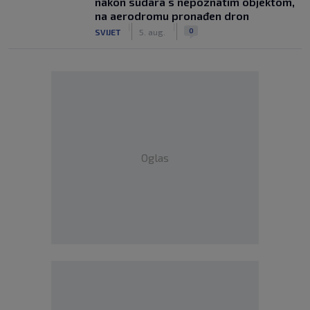
nakon sudara s nepoznatim objektom,
na aerodromu pronađen dron
|
|
0
SVIJET
5. aug.
Oglas