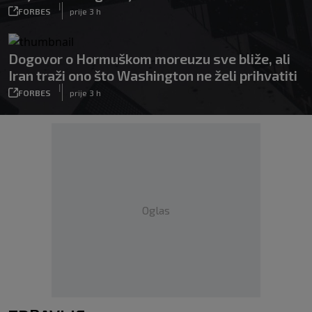
|
FORBES
prije 3 h
Dogovor o Hormuškom moreuzu sve bliže, ali
Iran traži ono što Washington ne želi prihvatiti
|
FORBES
prije 3 h
Oglas