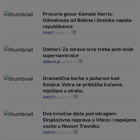
Procurio govor Kamale Harris:
Odmaknula od Bidena i žestoko napala
republikance
0
SVIJET
|
prije 1 h
|
Doktori: Za zdravo srce treba jesti dvije
supernamirnice
0
ZDRAVLJE
|
prije 1 h
|
Dramatična borba s požarom kod
Konjica: Vatra se približila kućama,
mještani u strahu
0
VIJESTI
|
prije 2 h
|
Dva krivična djela pod istragom:
Eksplozivna naprava u Vitezu i zapaljeno
vozilo u Novom Travniku
0
VIJESTI
|
prije 2 h
|