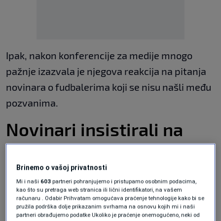
Ipak, nakon konferencije za medije mnogo
pažnje izazvala je njegova reakcija na pitanja
novinara o fudbalerima koji se nisu našli među
pozvanima.
Novinari insistirali na
igračima van spiska
Brinemo o vašoj privatnosti
Tokom konferencije veliki broj pitanja bio je
Mi i naši
603
partneri pohranjujemo i pristupamo osobnim podacima,
kao što su pretraga web stranica ili lični identifikatori, na vašem
upućen direktoru reprezentacije Emiru
računaru . Odabir Prihvatam omogućava praćenje tehnologije kako bi se
pružila podrška dolje prikazanim svrhama na osnovu kojih mi i naši
Spahiću, posebno kada je riječ o potencijalnim
partneri obrađujemo podatke Ukoliko je praćenje onemogućeno, neki od