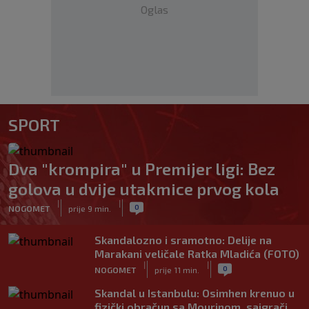
Oglas
SPORT
Dva "krompira" u Premijer ligi: Bez
golova u dvije utakmice prvog kola
|
|
0
NOGOMET
prije 9 min.
Skandalozno i sramotno: Delije na
Marakani veličale Ratka Mladića (FOTO)
|
|
0
NOGOMET
prije 11 min.
Skandal u Istanbulu: Osimhen krenuo u
fizički obračun sa Mourinom, saigrači