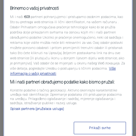
Pošalji komentar
Brinemo o vašoj privatnosti
Mi i naši
603
partneri pohranjujemo i pristupamo osobnim podacima, kao
što su pretraga web stranica ili lični identifikatori, na vašem računaru .
Odabir Prihvatam omogućava praćenje tehnologije kako bi se pružila
podrška dolje prikazanim svrhama na osnovu kojih mi i naši partneri
obrađujemo podatke Ukoliko je praćenje onemogućeno, neki od sadržaja i
reklama koje vidite možda neće biti relevantni za vas. Ovaj odabir postavki
možete ponovno odabrati i pritom promijeniti trenutni odabir ili pristanak
tako što ćete kliknuti na Upravljaj željenim postavkama link na dnu ove
web stranice [ili plutajuću ikonu u donjem lijevom dijelu web stranice, ako
je primjenjivo]. Vaš odabir će se mijenjati u okviru našeg Wеб локација. Za
više detalja, pogledajte Uredbu o postupanju s ličnim podacima.
Više
Oglas
informacija o vašoj privatnosti
Mi i naši partneri obrađujemo podatke kako bismo pružali:
Koristite podatke o tačnoj geolokaciji. Aktivno skenirajte karakteristike
uređaja radi identifikacije. Spremanje podataka i/ili pristupanje podacima
na uređaju. Prilagođeno oglašavanje i sadržaj, mjerenje oglašavanja i
sadržaja, istraživanje publike i razvoj usluga.
Spisak partnera (pružalaca usluga)
Prikaži svrhe