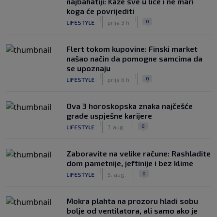
najbahatiji: Kaže sve u lice i ne mari
koga će povrijediti
|
|
0
LIFESTYLE
prije 3 h
Flert tokom kupovine: Finski market
našao način da pomogne samcima da
se upoznaju
|
|
0
LIFESTYLE
prije 6 h
Ova 3 horoskopska znaka najčešće
grade uspješne karijere
|
|
0
LIFESTYLE
7. aug.
Zaboravite na velike račune: Rashladite
dom pametnije, jeftinije i bez klime
|
|
0
LIFESTYLE
5. aug.
Mokra plahta na prozoru hladi sobu
bolje od ventilatora, ali samo ako je