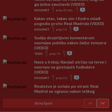
ga jedva zaustavili (VIDEO)
|
|
0
NOGOMET
prije 25 min.
Kakav otac, takav sin: I Kodro mlađi
pogodio protiv Real Madrida (VIDEO)
|
|
0
NOGOMET
prije 1 h
Sudija dosjetljivim komentarom
nasmijao publiku nakon žalbe tenisera
(VIDEO)
|
|
0
TENIS
prije 1 h
Haos u Irskoj: Navijač utrčao na teren i
nasrnuo na gostujuće fudbalere
(VIDEO)
|
|
0
NOGOMET
prije 2 h
Rivalstvo je ostalo po strani: Real
Madrid se oglasio nakon teškog
gubitka Lionela Messija
|
|
0
NOGOMET
prije 2 h
Idi na Sport
WNBA igračice odgovorile Kanteru