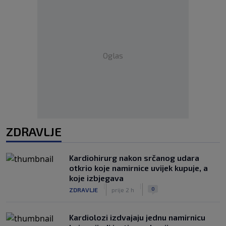
Oglas
ZDRAVLJE
Kardiohirurg nakon srčanog udara
otkrio koje namirnice uvijek kupuje, a
koje izbjegava
|
|
0
ZDRAVLJE
prije 2 h
Kardiolozi izdvajaju jednu namirnicu