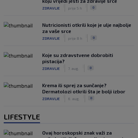
koju vrijedi jesti za zdravije srce
|
|
0
ZDRAVLJE
prije 5 h
Nutricionisti otkrili koje je ulje najbolje
za vaše srce
|
|
0
ZDRAVLJE
prije 8 h
Koje su zdravstvene dobrobiti
pistacija?
|
|
0
ZDRAVLJE
7. aug.
Krema ili sprej za sunčanje?
Dermatolozi otkrili šta je bolji izbor
|
|
0
ZDRAVLJE
6. aug.
LIFESTYLE
Ovaj horoskopski znak važi za