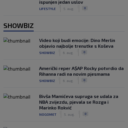
ispunjen jedan uslov
|
|
0
LIFESTYLE
5. aug.
SHOWBIZ
Video koji budi emocije: Dino Merlin
objavio najbolje trenutke s Koševa
|
|
0
SHOWBIZ
6. aug.
Američki reper A$AP Rocky potvrdio da
Rihanna radi na novim pjesmama
|
|
0
SHOWBIZ
6. aug.
Bivša Mamićeva supruga se udala za
NBA zvijezdu, pjevala se Rozga i
Marinko Rokvić
|
|
0
NOGOMET
5. aug.