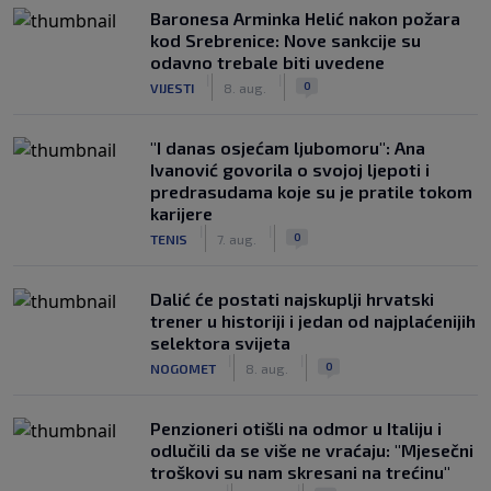
Baronesa Arminka Helić nakon požara
kod Srebrenice: Nove sankcije su
odavno trebale biti uvedene
|
|
0
VIJESTI
8. aug.
"I danas osjećam ljubomoru": Ana
Ivanović govorila o svojoj ljepoti i
predrasudama koje su je pratile tokom
karijere
|
|
0
TENIS
7. aug.
Dalić će postati najskuplji hrvatski
trener u historiji i jedan od najplaćenijih
selektora svijeta
|
|
0
NOGOMET
8. aug.
Penzioneri otišli na odmor u Italiju i
odlučili da se više ne vraćaju: "Mjesečni
troškovi su nam skresani na trećinu"
|
|