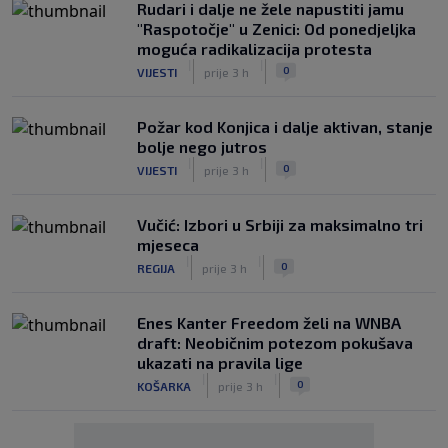
Rudari i dalje ne žele napustiti jamu
"Raspotočje" u Zenici: Od ponedjeljka
moguća radikalizacija protesta
|
|
0
VIJESTI
prije 3 h
Požar kod Konjica i dalje aktivan, stanje
bolje nego jutros
|
|
0
VIJESTI
prije 3 h
Vučić: Izbori u Srbiji za maksimalno tri
mjeseca
|
|
0
REGIJA
prije 3 h
Enes Kanter Freedom želi na WNBA
draft: Neobičnim potezom pokušava
ukazati na pravila lige
|
|
0
KOŠARKA
prije 3 h