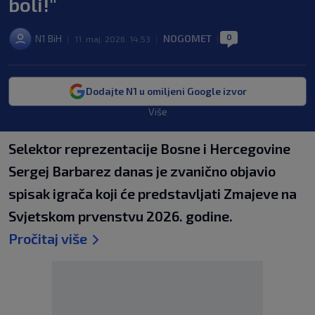
boli!"
0
N1 BiH
NOGOMET
|
11. maj. 2026. 14:53
|
|
Dodajte N1 u omiljeni Google izvor
Više
Selektor reprezentacije Bosne i Hercegovine
Sergej Barbarez danas je zvanično objavio
spisak igrača koji će predstavljati Zmajeve na
Svjetskom prvenstvu 2026. godine.
Pročitaj više