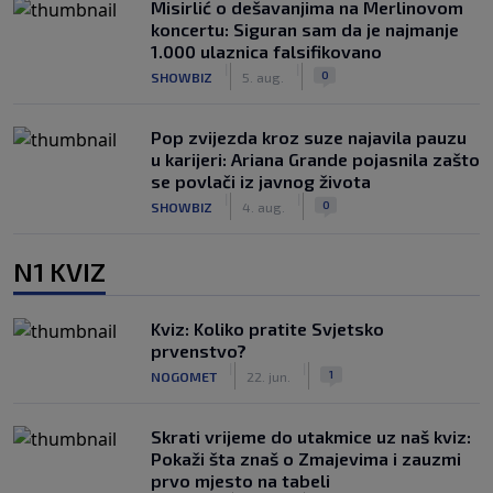
Misirlić o dešavanjima na Merlinovom
koncertu: Siguran sam da je najmanje
1.000 ulaznica falsifikovano
|
|
0
SHOWBIZ
5. aug.
Pop zvijezda kroz suze najavila pauzu
u karijeri: Ariana Grande pojasnila zašto
se povlači iz javnog života
|
|
0
SHOWBIZ
4. aug.
N1 KVIZ
Kviz: Koliko pratite Svjetsko
prvenstvo?
|
|
1
NOGOMET
22. jun.
Skrati vrijeme do utakmice uz naš kviz:
Pokaži šta znaš o Zmajevima i zauzmi
prvo mjesto na tabeli