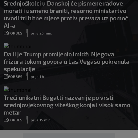
Srednjoškolci u Danskoj će pismene radove
morati i usmeno braniti, resorno ministartvo
uvodi tri hitne mjere protiv prevara uz pomoć
AI-a
|
FORBES
prije 26 min.
Da li je Trump promijenio imidž: Njegova
frizura tokom govora u Las Vegasu pokrenula
spekulacije
|
FORBES
prije 1 h
Treći unikatni Bugatti nazvan je po vrsti
srednjovjekovnog viteškog konja i visok samo
metar
|
FORBES
prije 15 min.