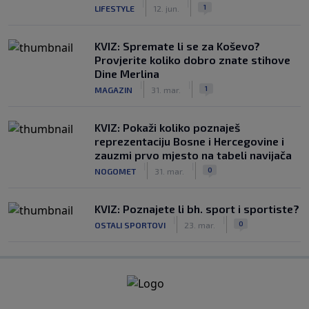
|
|
1
LIFESTYLE
12. jun.
KVIZ: Spremate li se za Koševo?
Provjerite koliko dobro znate stihove
Dine Merlina
|
|
1
MAGAZIN
31. mar.
KVIZ: Pokaži koliko poznaješ
reprezentaciju Bosne i Hercegovine i
zauzmi prvo mjesto na tabeli navijača
|
|
0
NOGOMET
31. mar.
KVIZ: Poznajete li bh. sport i sportiste?
|
|
0
OSTALI SPORTOVI
23. mar.