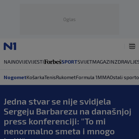
Oglas
NAJNOVIJE
VIJESTI
SPORT
SVIJET
MAGAZIN
ZDRAVLJE
Nogomet
Košarka
Tenis
Rukomet
Formula 1
MMA
Ostali sporto
Jedna stvar se nije svidjela
Sergeju Barbarezu na današnjoj
press konferenciji: "To mi
nenormalno smeta i mnogo