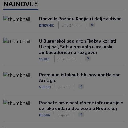
NAJNOVIJE
nakon provokacije: "Nećemo biti
politički pijuni"
|
|
0
KOŠARKA
prije 2 h
Dnevnik: Požar u Konjicu i dalje aktivan
|
|
0
DNEVNIK
prije 24 min.
Infantino nekada poručivao: "Novac
FIFA-e je vaš novac", danas se suočava
s najvećom krizom
U Bugarskoj pao dron "kakav koristi
|
|
0
NOGOMET
prije 3 h
Ukrajina", Sofija pozvala ukrajinsku
ambasadoricu na razgovor
|
|
0
SVIJET
prije 59 min.
Preminuo istaknuti bh. novinar Hajdar
Arifagić
|
|
0
VIJESTI
prije 1 h
Poznate prve neslužbene informacije o
uzroku sudara dva voza u Hrvatskoj
|
|
0
REGIJA
prije 2 h