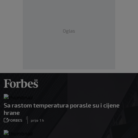
Oglas
Sa rastom temperatura porasle su i cijene
hrane
|
FORBES
prije 1 h