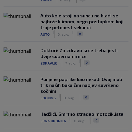
Auto koje stoji na suncu ne hladi se
najbrže klimom, nego postupkom koji
traje petnaest sekundi
|
|
0
AUTO
6. aug.
Doktori: Za zdravo srce treba jesti
dvije supernamirnice
|
|
0
ZDRAVLJE
7. aug.
Punjene paprike kao nekad: Ovaj mali
trik naših baka čini nadjev savršeno
sočnim
|
|
0
COOKING
8. aug.
Hadžići: Smrtno stradao motociklista
|
|
0
CRNA HRONIKA
8. aug.