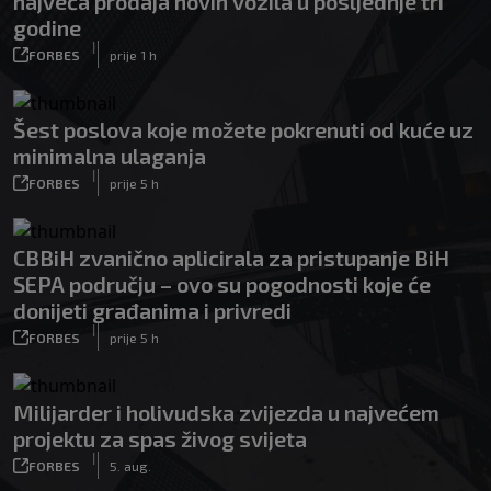
najveća prodaja novih vozila u posljednje tri
godine
|
FORBES
prije 1 h
Šest poslova koje možete pokrenuti od kuće uz
minimalna ulaganja
|
FORBES
prije 5 h
CBBiH zvanično aplicirala za pristupanje BiH
SEPA području – ovo su pogodnosti koje će
donijeti građanima i privredi
|
FORBES
prije 5 h
Milijarder i holivudska zvijezda u najvećem
projektu za spas živog svijeta
|
FORBES
5. aug.