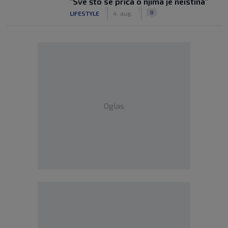
"Sve što se priča o njima je neistina"
|
|
0
LIFESTYLE
4. aug.
Oglas