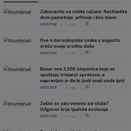
Zaboravite na velike račune: Rashladite
dom pametnije, jeftinije i bez klime
|
|
0
LIFESTYLE
5. aug.
Ova 4 horoskopska znaka u avgustu
sreću svoju srodnu dušu
|
|
0
LIFESTYLE
5. aug.
Bunar imа 3.500 stepenica koje se
spuštaju trinaest spratova, a
napravljen je da bi ljudi imali vode ljeti
|
|
0
LIFESTYLE
4. aug.
Zašto se zacrvenimo od stida?
Odgovor krije ljudska evolucija
|
|
0
LIFESTYLE
4. aug.