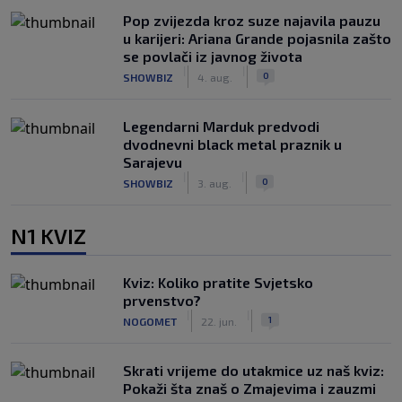
Pop zvijezda kroz suze najavila pauzu
u karijeri: Ariana Grande pojasnila zašto
se povlači iz javnog života
|
|
0
SHOWBIZ
4. aug.
Legendarni Marduk predvodi
dvodnevni black metal praznik u
Sarajevu
|
|
0
SHOWBIZ
3. aug.
N1 KVIZ
Kviz: Koliko pratite Svjetsko
prvenstvo?
|
|
1
NOGOMET
22. jun.
Skrati vrijeme do utakmice uz naš kviz:
Pokaži šta znaš o Zmajevima i zauzmi