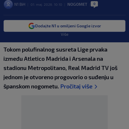
0
N1 BiH
NOGOMET
|
01. maj. 2026. 10:10
|
|
Dodajte N1 u omiljeni Google izvor
Više
Tokom polufinalnog susreta Lige prvaka
između Atletico Madrida i Arsenala na
stadionu Metropolitano, Real Madrid TV još
jednom je otvoreno progovorio o suđenju u
španskom nogometu.
Pročitaj više