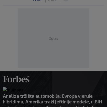
Oglas
Analiza tržišta automobila: Evropa vjeruje
hibridima, Amerika traži jeftinije modele, u BiH