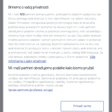
Brinemo o vašoj privatnosti
Mi i naši
603
partneri pohranjujemo i pristupamo osobnim podacima, kao
što su pretraga web stranica ili lični identifikatori, na vašem računaru .
Odabir Prihvatam omogućava praćenje tehnologije kako bi se pružila
podrška dolje prikazanim svrhama na osnovu kojih mi i naši partneri
obrađujemo podatke Ukoliko je praćenje onemogućeno, neki od sadržaja i
reklama koje vidite možda neće biti relevantni za vas. Ovaj odabir postavki
možete ponovno odabrati i pritom promijeniti trenutni odabir ili pristanak
tako što ćete kliknuti na Upravljaj željenim postavkama link na dnu ove
Oglas
web stranice [ili plutajuću ikonu u donjem lijevom dijelu web stranice, ako
je primjenjivo]. Vaš odabir će se mijenjati u okviru našeg Wеб локација. Za
više detalja, pogledajte Uredbu o postupanju s ličnim podacima.
Više
informacija o vašoj privatnosti
Mi i naši partneri obrađujemo podatke kako bismo pružali:
Koristite podatke o tačnoj geolokaciji. Aktivno skenirajte karakteristike
uređaja radi identifikacije. Spremanje podataka i/ili pristupanje podacima
na uređaju. Prilagođeno oglašavanje i sadržaj, mjerenje oglašavanja i
sadržaja, istraživanje publike i razvoj usluga.
Spisak partnera (pružalaca usluga)
Prikaži svrhe
Oglas