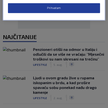
Prihvatam
NAJČITANIJE
Penzioneri otišli na odmor u Italiju i
odlučili da se više ne vraćaju: "Mjesečni
troškovi su nam skresani na trećinu"
|
|
0
LIFESTYLE
5. aug.
Ljudi u ovom gradu žive u rupama
iskopanim u brdu, a kad prošire
spavaću sobu ponekad nađu drago
kamenje
|
|
0
LIFESTYLE
2. aug.