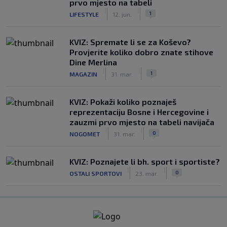
prvo mjesto na tabeli
|
|
1
LIFESTYLE
12. jun.
KVIZ: Spremate li se za Koševo?
Provjerite koliko dobro znate stihove
Dine Merlina
|
|
1
MAGAZIN
31. mar.
KVIZ: Pokaži koliko poznaješ
reprezentaciju Bosne i Hercegovine i
zauzmi prvo mjesto na tabeli navijača
|
|
0
NOGOMET
31. mar.
KVIZ: Poznajete li bh. sport i sportiste?
|
|
0
OSTALI SPORTOVI
23. mar.