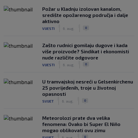
Požar u Kladnju izolovan kanalom,
središte opožarenog područja i dalje
aktivno
|
|
0
VIJESTI
6. aug.
Zašto rudnici gomilaju dugove i kada
više proizvode? Sindikat i ekonomisti
nude različite odgovore
|
|
0
VIJESTI
6. aug.
U tramvajskoj nesreći u Gelsenkirchenu
25 povrijeđenih, troje u životnoj
opasnosti
|
|
0
SVIJET
6. aug.
Meteorolozi prate dva velika
fenomena: Ovako bi Super El Niño
mogao oblikovati ovu zimu
|
|
0
SVIJET
6. aug.