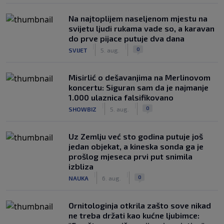
Na najtoplijem naseljenom mjestu na
svijetu ljudi rukama vade so, a karavan
do prve pijace putuje dva dana
|
|
0
SVIJET
5. aug.
Misirlić o dešavanjima na Merlinovom
koncertu: Siguran sam da je najmanje
1.000 ulaznica falsifikovano
|
|
0
SHOWBIZ
5. aug.
Uz Zemlju već sto godina putuje još
jedan objekat, a kineska sonda ga je
prošlog mjeseca prvi put snimila
izbliza
|
|
0
NAUKA
6. aug.
Ornitologinja otkrila zašto sove nikad
ne treba držati kao kućne ljubimce: