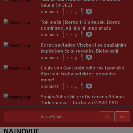
Salah! (VIDEO)
|
|
0
NOGOMET
6. aug.
Tok meča | Borac 1-0 Vitebsk: Borac
dominirao, ali nije ni imao sreće
|
|
0
NOGOMET
6. aug.
Borac savladao Vitebsk i sa značajnim
kapitalom čeka revanš u Bjelorusiji
|
|
0
NOGOMET
6. aug.
Louis van Gaal pobijedio rak i poručio:
Ako vam treba selektor, pozovite
mene!
|
|
0
NOGOMET
6. aug.
Sanjin Alihodžić protiv čečena Adama
Tadushaeva – borba za WAKO PRO
titulu
|
|
0
OSTALI SPORTOVI
6. aug.
Idi na Sport
Arsenal ostaje praznih ruku: Vinícius
NAJNOVIJE
Júnior i Real Madrid postigli dogovor