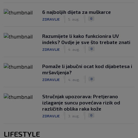
6 najboljih dijeta za muškarce
|
|
0
ZDRAVLJE
5. aug.
Razumijete li kako funkcionira UV
indeks? Ovdje je sve što trebate znati
|
|
0
ZDRAVLJE
4. aug.
Pomaže li jabučni ocat kod dijabetesa i
mršavljenja?
|
|
0
ZDRAVLJE
4. aug.
Stručnjak upozorava: Pretjerano
izlaganje suncu povećava rizik od
različitih oblika raka kože
|
|
0
ZDRAVLJE
3. aug.
LIFESTYLE