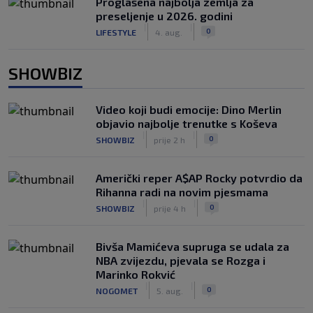
Proglašena najbolja zemlja za
preseljenje u 2026. godini
|
|
0
LIFESTYLE
4. aug.
SHOWBIZ
Video koji budi emocije: Dino Merlin
objavio najbolje trenutke s Koševa
|
|
0
SHOWBIZ
prije 2 h
Američki reper A$AP Rocky potvrdio da
Rihanna radi na novim pjesmama
|
|
0
SHOWBIZ
prije 4 h
Bivša Mamićeva supruga se udala za
NBA zvijezdu, pjevala se Rozga i
Marinko Rokvić
|
|
0
NOGOMET
5. aug.