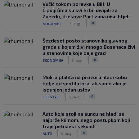
Vučić tokom boravka u BiH: U
Čipuljićima su svi Srbi navijali za
Zvezdu, dresove Partizana nisu htjeli
|
|
0
NOGOMET
6. aug.
Šezdeset posto stanovnika glavnog
grada u kojem živi mnogo Bosanaca živi
u stanovima koje daje grad
|
|
0
EKONOMIJA
5. aug.
Mokra plahta na prozoru hladi sobu
bolje od ventilatora, ali samo ako je
ispunjen jedan uslov
|
|
0
LIFESTYLE
5. aug.
Auto koje stoji na suncu ne hladi se
najbrže klimom, nego postupkom koji
traje petnaest sekundi
|
|
0
AUTO
6. aug.