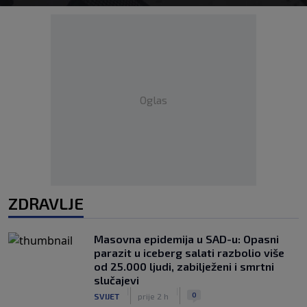
Oglas
ZDRAVLJE
Masovna epidemija u SAD-u: Opasni
parazit u iceberg salati razbolio više
od 25.000 ljudi, zabilježeni i smrtni
slučajevi
|
|
0
SVIJET
prije 2 h