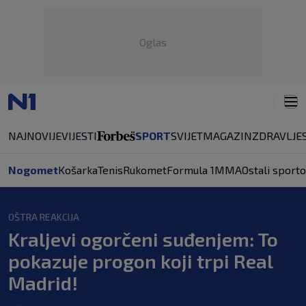
Oglas
NAJNOVIJE
VIJESTI
SPORT
SVIJET
MAGAZIN
ZDRAVLJE
Nogomet
Košarka
Tenis
Rukomet
Formula 1
MMA
Ostali sporto
OŠTRA REAKCIJA
Kraljevi ogorčeni suđenjem: To
pokazuje progon koji trpi Real
Madrid!