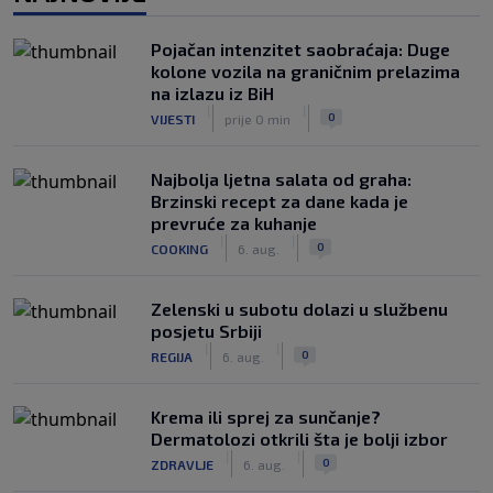
|
|
0
NOGOMET
6. aug.
Pojačan intenzitet saobraćaja: Duge
Slavni klub potresa kriza: Kultni
kolone vozila na graničnim prelazima
stadion u Italiji bit će prazan na
na izlazu iz BiH
početku sezone, navijači objavili rat
|
|
0
VIJESTI
prije 0 min
upravi
|
|
0
NOGOMET
6. aug.
Najbolja ljetna salata od graha:
Brzinski recept za dane kada je
prevruće za kuhanje
|
|
0
COOKING
6. aug.
Zelenski u subotu dolazi u službenu
posjetu Srbiji
|
|
0
REGIJA
6. aug.
Krema ili sprej za sunčanje?
Dermatolozi otkrili šta je bolji izbor
|
|
0
ZDRAVLJE
6. aug.