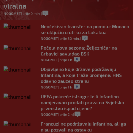
viralna
0
NOGOMET
|
prije 0 min.
|
Neočekivan transfer na pomolu: Monaco
se uključio u utrku za Lukakua
0
NOGOMET
|
prije 30 min.
|
Počela nova sezona: Željezničar na
Grbavici savladao BSK
0
NOGOMET
|
prije 1 h
|
Objavljeno koje države podržavaju
Infantina, a koje traže promjene: HNS
odavno zauzeo stranu
0
NOGOMET
|
prije 1 h
|
UEFA pokreće istragu: Je li Infantino
namjeravao prodati prava na Svjetsko
prvenstvo ispod cijene?
0
NOGOMET
|
prije 2 h
|
Francuzi ne podržavaju Infantina, ali ga
nisu pozvali na ostavku