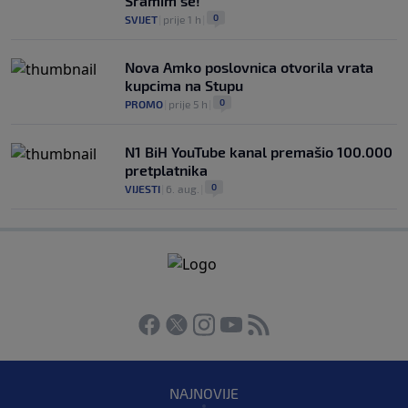
Sramim se!
0
SVIJET
|
prije 1 h
|
Nova Amko poslovnica otvorila vrata
kupcima na Stupu
0
PROMO
|
prije 5 h
|
N1 BiH YouTube kanal premašio 100.000
pretplatnika
0
VIJESTI
|
6. aug.
|
NAJNOVIJE