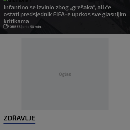
Infantino se izvinio zbog „grešaka“, ali će
ostati predsjednik FIFA-e uprkos sve glasnijim
kritikama
FORBES
|
prije 50 min.
Oglas
ZDRAVLJE