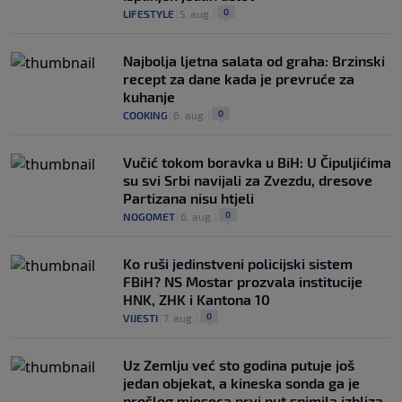
0
LIFESTYLE
|
5. aug.
|
Najbolja ljetna salata od graha: Brzinski
recept za dane kada je prevruće za
kuhanje
0
COOKING
|
6. aug.
|
Vučić tokom boravka u BiH: U Čipuljićima
su svi Srbi navijali za Zvezdu, dresove
Partizana nisu htjeli
0
NOGOMET
|
6. aug.
|
Ko ruši jedinstveni policijski sistem
FBiH? NS Mostar prozvala institucije
HNK, ZHK i Kantona 10
0
VIJESTI
|
7. aug.
|
Uz Zemlju već sto godina putuje još
jedan objekat, a kineska sonda ga je
prošlog mjeseca prvi put snimila izbliza