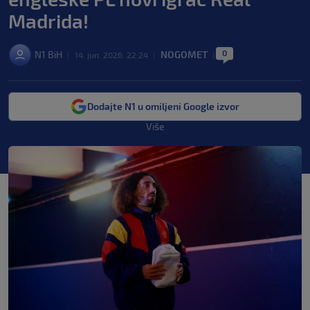
Madrida!
0
N1 BiH
NOGOMET
|
14. jun. 2026. 22:24
|
|
Dodajte N1 u omiljeni Google izvor
Više