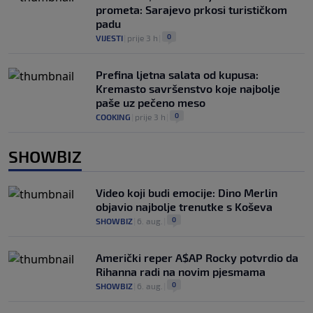
prometa: Sarajevo prkosi turističkom
padu
0
VIJESTI
|
prije 3 h
|
Prefina ljetna salata od kupusa:
Kremasto savršenstvo koje najbolje
paše uz pečeno meso
0
COOKING
|
prije 3 h
|
SHOWBIZ
Video koji budi emocije: Dino Merlin
objavio najbolje trenutke s Koševa
0
SHOWBIZ
|
6. aug.
|
Američki reper A$AP Rocky potvrdio da
Rihanna radi na novim pjesmama
0
SHOWBIZ
|
6. aug.
|