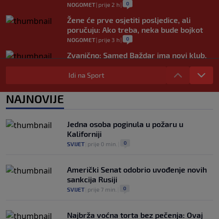
0
NOGOMET
|
prije 2 h
|
Žene će prve osjetiti posljedice, ali
poručuju: Ako treba, neka bude bojkot
0
NOGOMET
|
prije 3 h
|
Zvanično: Samed Baždar ima novi klub,
zadužio broj sa velikom "težinom"
Idi na Sport
0
NOGOMET
|
prije 5 h
|
Prije nekoliko godina zaludjela je
NAJNOVIJE
internet, a onda nestala iz javnosti: Svi
se pitaju gdje je i šta radi (VIDEO)
0
OSTALI SPORTOVI
|
prije 5 h
|
Jedna osoba poginula u požaru u
Kaliforniji
0
SVIJET
|
prije 0 min.
|
Američki Senat odobrio uvođenje novih
sankcija Rusiji
0
SVIJET
|
prije 7 min.
|
Najbrža voćna torta bez pečenja: Ovaj