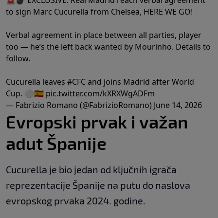
🚨💣 EXCLUSIVE: Real Madrid reach verbal agreement
to sign Marc Cucurella from Chelsea, HERE WE GO!
Verbal agreement in place between all parties, player
too — he’s the left back wanted by Mourinho. Details to
follow.
Cucurella leaves
#CFC
and joins Madrid after World
Cup. ⚪️🇪🇸
pic.twitter.com/kXRXWgADFm
— Fabrizio Romano (@FabrizioRomano)
June 14, 2026
Evropski prvak i važan
adut Španije
Cucurella je bio jedan od ključnih igrača
reprezentacije Španije na putu do naslova
evropskog prvaka 2024. godine.