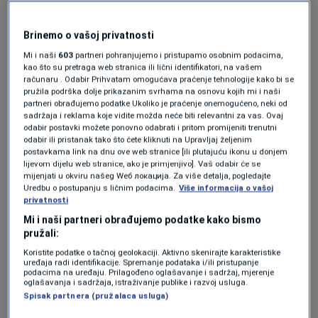
Hrvati su saznali sjajne vijesti pred
meč protiv Engleske
Brinemo o vašoj privatnosti
NOGOMET
|
14. jun.
Mi i naši
603
partneri pohranjujemo i pristupamo osobnim podacima,
Sarajevo potvrdilo rastanak s
kao što su pretraga web stranica ili lični identifikatori, na vašem
robusnim napadačem, karijeru će
računaru . Odabir Prihvatam omogućava praćenje tehnologije kako bi se
nastaviti u Kini
pružila podrška dolje prikazanim svrhama na osnovu kojih mi i naši
NOGOMET
|
14. jun.
partneri obrađujemo podatke Ukoliko je praćenje onemogućeno, neki od
sadržaja i reklama koje vidite možda neće biti relevantni za vas. Ovaj
odabir postavki možete ponovno odabrati i pritom promijeniti trenutni
odabir ili pristanak tako što ćete kliknuti na Upravljaj željenim
Romano je ovaj transfer opisao riječima
„još
postavkama link na dnu ove web stranice [ili plutajuću ikonu u donjem
lijevom dijelu web stranice, ako je primjenjivo]. Vaš odabir će se
jedna bomba niotkud“
, naglašavajući da se
mijenjati u okviru našeg Wеб локација. Za više detalja, pogledajte
pregovori gotovo uopće nisu spominjali u
Uredbu o postupanju s ličnim podacima.
Više informacija o vašoj
privatnosti
javnosti.
Mi i naši partneri obrađujemo podatke kako bismo
pružali:
Mourinho dobio igrača
Koristite podatke o tačnoj geolokaciji. Aktivno skenirajte karakteristike
uređaja radi identifikacije. Spremanje podataka i/ili pristupanje
podacima na uređaju. Prilagođeno oglašavanje i sadržaj, mjerenje
kojeg je želio
oglašavanja i sadržaja, istraživanje publike i razvoj usluga.
Spisak partnera (pružalaca usluga)