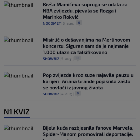
Bivša Mamićeva supruga se udala za
NBA zvijezdu, pjevala se Rozga i
Marinko Rokvić
0
NOGOMET
|
5. aug.
|
Misirlić o dešavanjima na Merlinovom
koncertu: Siguran sam da je najmanje
1.000 ulaznica falsifikovano
0
SHOWBIZ
|
5. aug.
|
Pop zvijezda kroz suze najavila pauzu u
karijeri: Ariana Grande pojasnila zašto
se povlači iz javnog života
0
SHOWBIZ
|
4. aug.
|
N1 KVIZ
Bijela kuća razbjesnila fanove Marvela,
Spider-Manom promovirali deportacije: