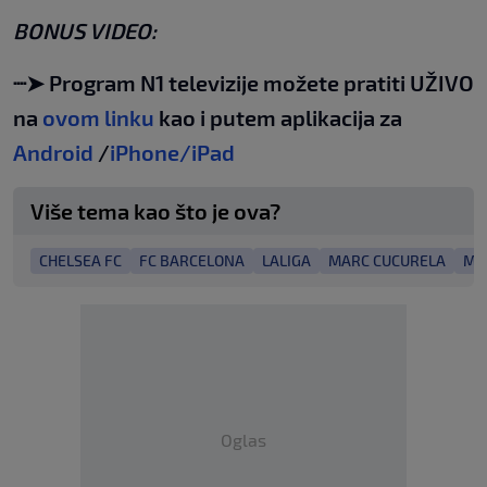
BONUS VIDEO:
┈➤ Program N1 televizije možete pratiti UŽIVO
na
ovom linku
kao i putem aplikacija za
Android
/
iPhone/iPad
Više tema kao što je ova?
CHELSEA FC
FC BARCELONA
LALIGA
MARC CUCURELA
MA
Oglas