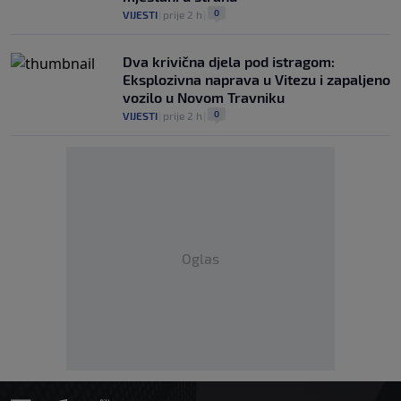
0
VIJESTI
|
prije 2 h
|
Dva krivična djela pod istragom:
Eksplozivna naprava u Vitezu i zapaljeno
vozilo u Novom Travniku
0
VIJESTI
|
prije 2 h
|
Oglas