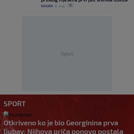
0
NAUKA
|
6. aug.
|
Oglas
SPORT
Otkriveno ko je bio Georginina prva
ljubav: Njihova priča ponovo postala