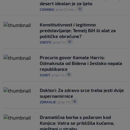
desert idealan je za ljeto
0
COOKING
|
prije 12 min.
|
Konstitutivnost i legitimno
predstavljanje: Temelj BiH ili alat za
političke obračune?
0
VIJESTI
|
prije 1 h
|
Procurio govor Kamale Harris:
Odmaknula od Bidena i žestoko napala
republikance
0
SVIJET
|
prije 1 h
|
Doktori: Za zdravo srce treba jesti dvije
supernamirnice
0
ZDRAVLJE
|
prije 1 h
|
Dramatična borba s požarom kod
Konjica: Vatra se približila kućama,
mještani u strahu