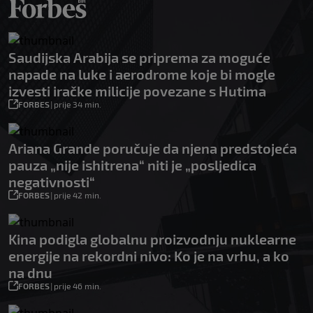
Saudijska Arabija se priprema za moguće
napade na luke i aerodrome koje bi mogle
izvesti iračke milicije povezane s Hutima
FORBES
|
prije 34 min.
Ariana Grande poručuje da njena predstojeća
pauza „nije ishitrena“ niti je „posljedica
negativnosti“
FORBES
|
prije 42 min.
Kina podigla globalnu proizvodnju nuklearne
energije na rekordni nivo: Ko je na vrhu, a ko
na dnu
FORBES
|
prije 46 min.