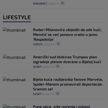
0
NOGOMET
|
prije 1 h
|
LIFESTYLE
Rudari Milanovića ubijedili da ode kući,
Memčić se već ponovo vratio u jamu
'Raspotočje'
0
VIJESTI
|
prije 2 h
|
Američki sud blokirao Trumpov plan
izgradnje plesne dvorane u Bijeloj kući
0
SVIJET
|
prije 3 h
|
Bijela kuća razbjesnila fanove Marvela,
Spider-Manom promovirali deportacije:
Sramim se!
0
SVIJET
|
prije 3 h
|
Pune ulice, više noćenja i milioni