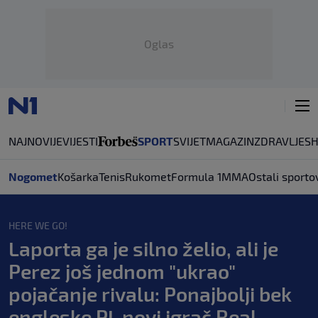
Oglas
NAJNOVIJE
VIJESTI
SPORT
SVIJET
MAGAZIN
ZDRAVLJE
S
Nogomet
Košarka
Tenis
Rukomet
Formula 1
MMA
Ostali sporto
HERE WE GO!
Laporta ga je silno želio, ali je
Perez još jednom "ukrao"
pojačanje rivalu: Ponajbolji bek
engleske PL novi igrač Real