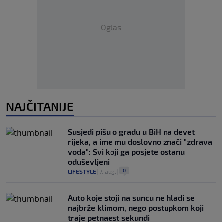
Oglas
NAJČITANIJE
Susjedi pišu o gradu u BiH na devet
rijeka, a ime mu doslovno znači "zdrava
voda": Svi koji ga posjete ostanu
oduševljeni
0
LIFESTYLE
|
7. aug.
|
Auto koje stoji na suncu ne hladi se
najbrže klimom, nego postupkom koji
traje petnaest sekundi