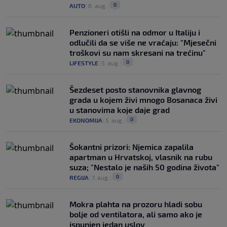
0
AUTO
|
6. aug.
|
Penzioneri otišli na odmor u Italiju i
odlučili da se više ne vraćaju: "Mjesečni
troškovi su nam skresani na trećinu"
0
LIFESTYLE
|
5. aug.
|
Šezdeset posto stanovnika glavnog
grada u kojem živi mnogo Bosanaca živi
u stanovima koje daje grad
0
EKONOMIJA
|
5. aug.
|
Šokantni prizori: Njemica zapalila
apartman u Hrvatskoj, vlasnik na rubu
suza; "Nestalo je naših 50 godina života"
0
REGIJA
|
7. aug.
|
Mokra plahta na prozoru hladi sobu
bolje od ventilatora, ali samo ako je
ispunjen jedan uslov