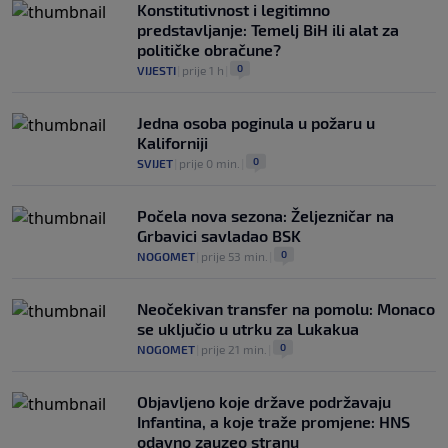
Konstitutivnost i legitimno
predstavljanje: Temelj BiH ili alat za
političke obračune?
0
VIJESTI
|
prije 1 h
|
Jedna osoba poginula u požaru u
Kaliforniji
0
SVIJET
|
prije 0 min.
|
Počela nova sezona: Željezničar na
Grbavici savladao BSK
0
NOGOMET
|
prije 53 min.
|
Neočekivan transfer na pomolu: Monaco
se uključio u utrku za Lukakua
0
NOGOMET
|
prije 21 min.
|
Objavljeno koje države podržavaju
Infantina, a koje traže promjene: HNS
odavno zauzeo stranu