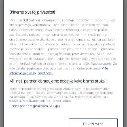
Brinemo o vašoj privatnosti
Mi i naši
603
partneri pohranjujemo i pristupamo osobnim podacima, kao
što su pretraga web stranica ili lični identifikatori, na vašem računaru .
Odabir Prihvatam omogućava praćenje tehnologije kako bi se pružila
podrška dolje prikazanim svrhama na osnovu kojih mi i naši partneri
obrađujemo podatke Ukoliko je praćenje onemogućeno, neki od sadržaja i
reklama koje vidite možda neće biti relevantni za vas. Ovaj odabir postavki
Oglas
možete ponovno odabrati i pritom promijeniti trenutni odabir ili pristanak
tako što ćete kliknuti na Upravljaj željenim postavkama link na dnu ove
web stranice [ili plutajuću ikonu u donjem lijevom dijelu web stranice, ako
je primjenjivo]. Vaš odabir će se mijenjati u okviru našeg Wеб локација. Za
više detalja, pogledajte Uredbu o postupanju s ličnim podacima.
Više
informacija o vašoj privatnosti
Mi i naši partneri obrađujemo podatke kako bismo pružali:
Koristite podatke o tačnoj geolokaciji. Aktivno skenirajte karakteristike
uređaja radi identifikacije. Spremanje podataka i/ili pristupanje podacima
na uređaju. Prilagođeno oglašavanje i sadržaj, mjerenje oglašavanja i
sadržaja, istraživanje publike i razvoj usluga.
Spisak partnera (pružalaca usluga)
Oglas
Prikaži svrhe