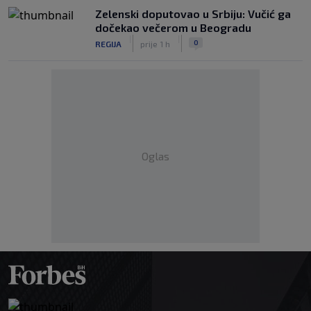
Zelenski doputovao u Srbiju: Vučić ga
dočekao večerom u Beogradu
|
|
0
REGIJA
prije 1 h
Oglas