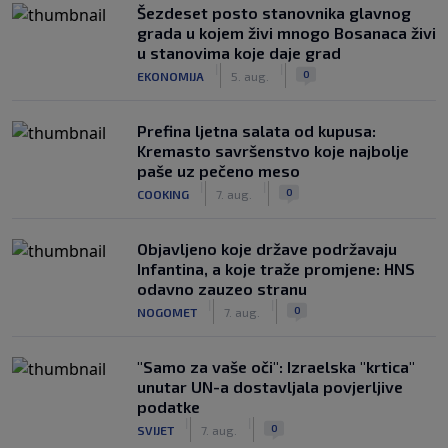
Šezdeset posto stanovnika glavnog
grada u kojem živi mnogo Bosanaca živi
u stanovima koje daje grad
|
|
0
EKONOMIJA
5. aug.
Prefina ljetna salata od kupusa:
Kremasto savršenstvo koje najbolje
paše uz pečeno meso
|
|
0
COOKING
7. aug.
Objavljeno koje države podržavaju
Infantina, a koje traže promjene: HNS
odavno zauzeo stranu
|
|
0
NOGOMET
7. aug.
"Samo za vaše oči": Izraelska "krtica"
unutar UN-a dostavljala povjerljive
podatke
|
|
0
SVIJET
7. aug.