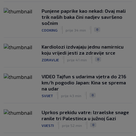
Punjene paprike kao nekad: Ovaj mali
trik naših baka čini nadjev savršeno
sočnim
|
|
0
COOKING
prije 34 min
Kardiolozi izdvajaju jednu namirnicu
koju vrijedi jesti za zdravije srce
|
|
0
ZDRAVLJE
prije 41 min
VIDEO Tajfun s udarima vjetra do 216
km/h pogodio Japan: Kina se sprema
na udar
|
|
0
SVIJET
prije 43 min
Uprkos prekidu vatre: Izraelske snage
ranile tri Palestinca u južnoj Gazi
|
|
0
VIJESTI
prije 52 min