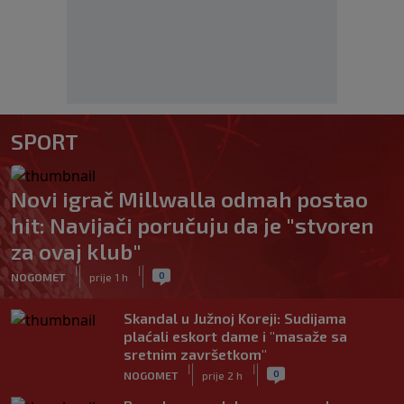
SPORT
Novi igrač Millwalla odmah postao
hit: Navijači poručuju da je "stvoren
za ovaj klub"
|
|
0
NOGOMET
prije 1 h
Skandal u Južnoj Koreji: Sudijama
plaćali eskort dame i "masaže sa
sretnim završetkom"
|
|
0
NOGOMET
prije 2 h