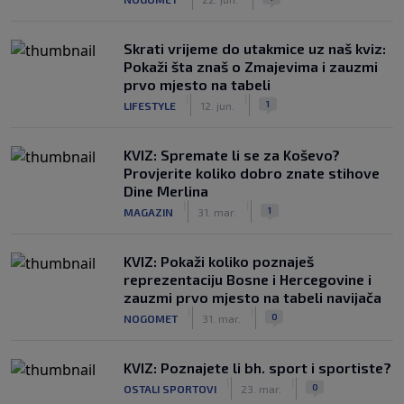
Skrati vrijeme do utakmice uz naš kviz:
Pokaži šta znaš o Zmajevima i zauzmi
prvo mjesto na tabeli
|
|
1
LIFESTYLE
12. jun.
KVIZ: Spremate li se za Koševo?
Provjerite koliko dobro znate stihove
Dine Merlina
|
|
1
MAGAZIN
31. mar.
KVIZ: Pokaži koliko poznaješ
reprezentaciju Bosne i Hercegovine i
zauzmi prvo mjesto na tabeli navijača
|
|
0
NOGOMET
31. mar.
KVIZ: Poznajete li bh. sport i sportiste?
|
|
0
OSTALI SPORTOVI
23. mar.