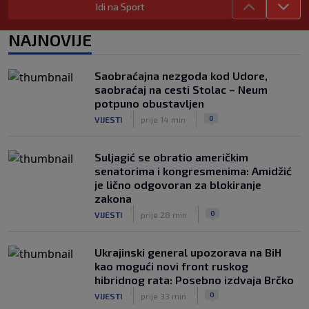
Idi na Sport
namjeravao prodati prava na Svjetsko
prvenstvo ispod cijene?
NAJNOVIJE
|
|
0
NOGOMET
7. aug.
Francuzi ne podržavaju Infantina, ali ga
Saobraćajna nezgoda kod Udore,
nisu pozvali na ostavku
saobraćaj na cesti Stolac – Neum
|
|
0
NOGOMET
7. aug.
potpuno obustavljen
|
|
0
VIJESTI
prije 14 min
Suljagić se obratio američkim
senatorima i kongresmenima: Amidžić
je lično odgovoran za blokiranje
zakona
|
|
0
VIJESTI
prije 28 min
Ukrajinski general upozorava na BiH
kao mogući novi front ruskog
hibridnog rata: Posebno izdvaja Brčko
|
|
0
VIJESTI
prije 33 min