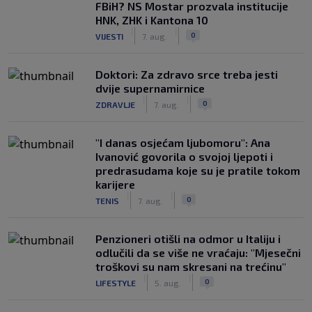
FBiH? NS Mostar prozvala institucije
HNK, ZHK i Kantona 10
|
|
0
VIJESTI
7. aug.
Doktori: Za zdravo srce treba jesti
dvije supernamirnice
|
|
0
ZDRAVLJE
7. aug.
"I danas osjećam ljubomoru": Ana
Ivanović govorila o svojoj ljepoti i
predrasudama koje su je pratile tokom
karijere
|
|
0
TENIS
7. aug.
Penzioneri otišli na odmor u Italiju i
odlučili da se više ne vraćaju: "Mjesečni
troškovi su nam skresani na trećinu"
|
|
0
LIFESTYLE
5. aug.