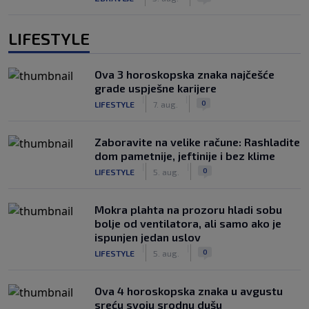
LIFESTYLE
Ova 3 horoskopska znaka najčešće
grade uspješne karijere
|
|
0
LIFESTYLE
7. aug.
Zaboravite na velike račune: Rashladite
dom pametnije, jeftinije i bez klime
|
|
0
LIFESTYLE
5. aug.
Mokra plahta na prozoru hladi sobu
bolje od ventilatora, ali samo ako je
ispunjen jedan uslov
|
|
0
LIFESTYLE
5. aug.
Ova 4 horoskopska znaka u avgustu
sreću svoju srodnu dušu