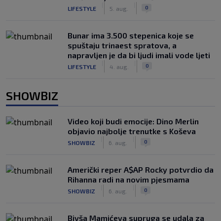
|
|
0
LIFESTYLE
5. aug.
Bunar imа 3.500 stepenica koje se
spuštaju trinaest spratova, a
napravljen je da bi ljudi imali vode ljeti
|
|
0
LIFESTYLE
4. aug.
SHOWBIZ
Video koji budi emocije: Dino Merlin
objavio najbolje trenutke s Koševa
|
|
0
SHOWBIZ
6. aug.
Američki reper A$AP Rocky potvrdio da
Rihanna radi na novim pjesmama
|
|
0
SHOWBIZ
6. aug.
Bivša Mamićeva supruga se udala za