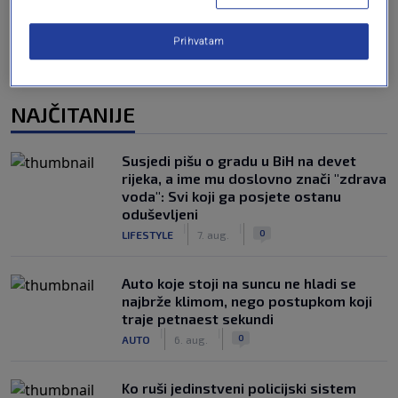
Prihvatam
NAJČITANIJE
Susjedi pišu o gradu u BiH na devet
rijeka, a ime mu doslovno znači "zdrava
voda": Svi koji ga posjete ostanu
oduševljeni
|
|
0
LIFESTYLE
7. aug.
Auto koje stoji na suncu ne hladi se
najbrže klimom, nego postupkom koji
traje petnaest sekundi
|
|
0
AUTO
6. aug.
Ko ruši jedinstveni policijski sistem