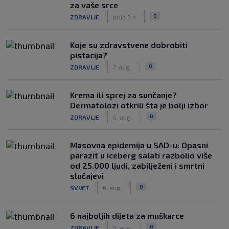
za vaše srce
|
|
0
ZDRAVLJE
prije 3 h
Koje su zdravstvene dobrobiti
pistacija?
|
|
0
ZDRAVLJE
7. aug.
Krema ili sprej za sunčanje?
Dermatolozi otkrili šta je bolji izbor
|
|
0
ZDRAVLJE
6. aug.
Masovna epidemija u SAD-u: Opasni
parazit u iceberg salati razbolio više
od 25.000 ljudi, zabilježeni i smrtni
slučajevi
|
|
0
SVIJET
6. aug.
6 najboljih dijeta za muškarce
|
|
0
ZDRAVLJE
5. aug.