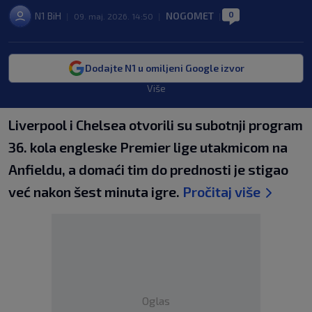
0
N1 BiH
NOGOMET
|
09. maj. 2026. 14:50
|
|
Dodajte N1 u omiljeni Google izvor
Više
Liverpool i Chelsea otvorili su subotnji program
36. kola engleske Premier lige utakmicom na
Anfieldu, a domaći tim do prednosti je stigao
već nakon šest minuta igre.
Pročitaj više
Oglas