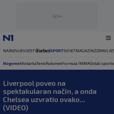
Oglas
NAJNOVIJE
VIJESTI
SPORT
SVIJET
MAGAZIN
ZDRAVLJE
Nogomet
Košarka
Tenis
Rukomet
Formula 1
MMA
Ostali sporto
Liverpool poveo na
spektakularan način, a onda
Chelsea uzvratio ovako...
(VIDEO)