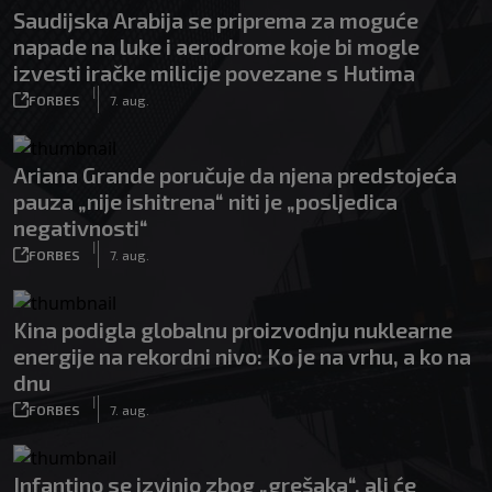
Saudijska Arabija se priprema za moguće
napade na luke i aerodrome koje bi mogle
izvesti iračke milicije povezane s Hutima
|
FORBES
7. aug.
Ariana Grande poručuje da njena predstojeća
pauza „nije ishitrena“ niti je „posljedica
negativnosti“
|
FORBES
7. aug.
Kina podigla globalnu proizvodnju nuklearne
energije na rekordni nivo: Ko je na vrhu, a ko na
dnu
|
FORBES
7. aug.
Infantino se izvinio zbog „grešaka“, ali će