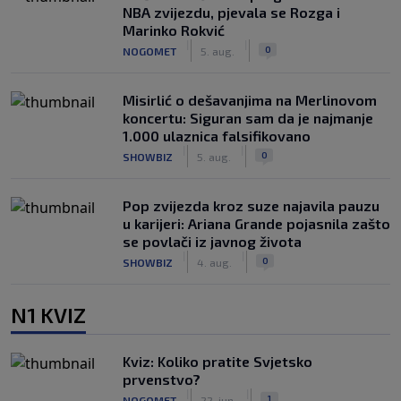
NBA zvijezdu, pjevala se Rozga i
Marinko Rokvić
|
|
0
NOGOMET
5. aug.
Misirlić o dešavanjima na Merlinovom
koncertu: Siguran sam da je najmanje
1.000 ulaznica falsifikovano
|
|
0
SHOWBIZ
5. aug.
Pop zvijezda kroz suze najavila pauzu
u karijeri: Ariana Grande pojasnila zašto
se povlači iz javnog života
|
|
0
SHOWBIZ
4. aug.
N1 KVIZ
Kviz: Koliko pratite Svjetsko
prvenstvo?
|
|
1
NOGOMET
22. jun.