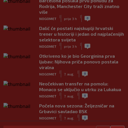
Barcelona poslala prvu ponudu za
Rodrija, Manchester City traži znatno
više
|
|
0
NOGOMET
prije 3 h
Dalić će postati najskuplji hrvatski
trener u historiji i jedan od najplaćenijih
selektora svijeta
|
|
0
NOGOMET
prije 3 h
Otkriveno ko je bio Georginina prva
ljubav: Njihova priča ponovo postala
viralna
|
|
0
NOGOMET
7. aug.
Neočekivan transfer na pomolu:
Monaco se uključio u utrku za Lukakua
|
|
0
NOGOMET
7. aug.
Počela nova sezona: Željezničar na
Grbavici savladao BSK
|
|
0
NOGOMET
7. aug.
UEFA pokreće istragu: Je li Infantino