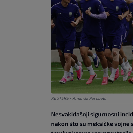
REUTERS
/
Amanda Perobelli
Nesvakidašnji sigurnosni inc
nakon što su meksičke vojne sna
trening kampa reprezentacije 