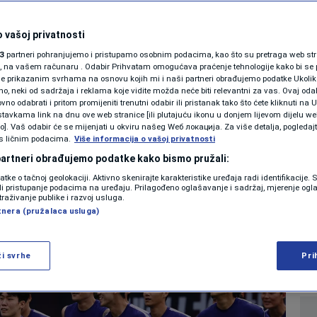
SHOWBIZ
a oborila dron u
KOLUMNE
 vašoj privatnosti
3
partneri pohranjujemo i pristupamo osobnim podacima, kao što su pretraga web stran
g kampa Južne Koreje
ori, na vašem računaru . Odabir Prihvatam omogućava praćenje tehnologije kako bi se 
je prikazanim svrhama na osnovu kojih mi i naši partneri obrađujemo podatke Ukoliko
 neki od sadržaja i reklama koje vidite možda neće biti relevantni za vas. Ovaj odab
prvenstvu
PODCAST
no odabrati i pritom promijeniti trenutni odabir ili pristanak tako što ćete kliknuti na U
tavkama link na dnu ove web stranice [ili plutajuću ikonu u donjem lijevom dijelu we
N1 SPECIJAL
vo]. Vaš odabir će se mijenjati u okviru našeg Wеб локација. Za više detalja, pogledaj
s ličnim podacima.
Više informacija o vašoj privatnosti
0
NOGOMET
komentara
|
FENOMENI
 partneri obrađujemo podatke kako bismo pružali:
datke o tačnoj geolokaciji. Aktivno skenirajte karakteristike uređaja radi identifikacije.
NEISTRAŽENO
ili pristupanje podacima na uređaju. Prilagođeno oglašavanje i sadržaj, mjerenje ogl
Više
traživanje publike i razvoj usluga.
tnera (pružalaca usluga)
VIRALNO
FOTO
ži svrhe
Pri
PROMO
VIDEO