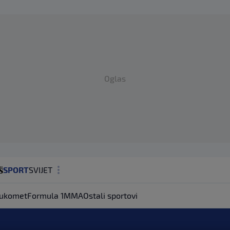
Oglas
SPORT
SVIJET
MAGAZIN
ukomet
Formula 1
MMA
Ostali sportovi
ZDRAVLJE