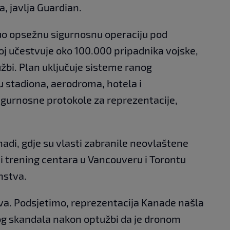
a, javlja Guardian.
uo opsežnu sigurnosnu operaciju pod
oj učestvuje oko 100.000 pripadnika vojske,
lužbi. Plan uključuje sisteme ranog
 stadiona, aerodroma, hotela i
igurnosne protokole za reprezentacije,
nadi, gdje su vlasti zabranile neovlaštene
i trening centara u Vancouveru i Torontu
nstva.
va. Podsjetimo, reprezentacija Kanade našla
kog skandala nakon optužbi da je dronom