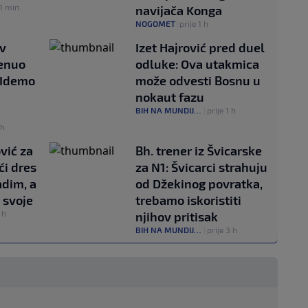
41 min.
navijača Konga
NOGOMET
|
prije 1 h
ov
Izet Hajrović pred duel
renuo
odluke: Ova utakmica
"Idemo
može odvesti Bosnu u
nokaut fazu
BIH NA MUNDIJALU
|
prije 1 h
 h
vić za
Bh. trener iz Švicarske
ći dres
za N1: Švicarci strahuju
adim, a
od Džekinog povratka,
 svoje
trebamo iskoristiti
 h
njihov pritisak
BIH NA MUNDIJALU
|
prije 3 h