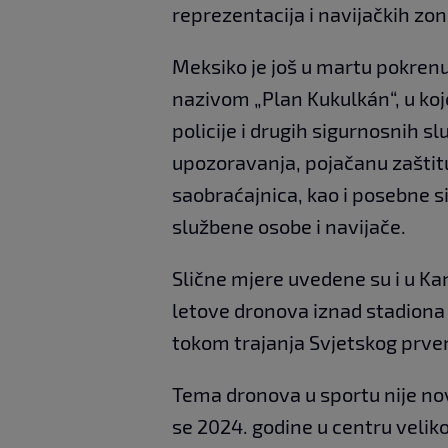
reprezentacija i navijačkih zon
Meksiko je još u martu pokren
nazivom „Plan Kukulkán“, u koj
policije i drugih sigurnosnih s
upozoravanja, pojačanu zaštitu
saobraćajnica, kao i posebne s
službene osobe i navijače.
Slične mjere uvedene su i u Ka
letove dronova iznad stadiona 
tokom trajanja Svjetskog prve
Tema dronova u sportu nije no
se 2024. godine u centru veli