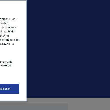
ica ili lični
pružila
 je praćenje
ir postavki
pravljaj
b stranice, ako
te Uredbu o
 Spremanje
ašavanja i
hvatam