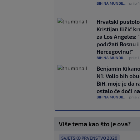
BIH NA MUNDIJALU
|
prije 
Hrvatski pustol
Kristijan Iličić k
za Los Angeles: 
podržati Bosnu i
Hercegovinu!"
BIH NA MUNDIJALU
|
prije 1
Benjamin Kikano
N1: Volio bih obu
BiH, moje je da r
ostalo će doći na
BIH NA MUNDIJALU
|
prije 2
Više tema kao što je ova?
SVJETSKO PRVENSTVO 2026