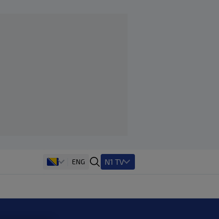
N1 TV
ENG