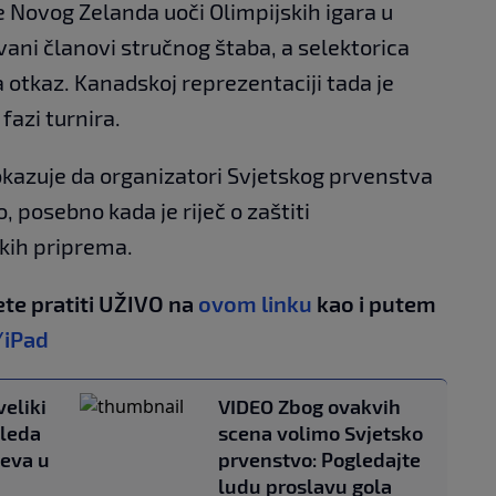
 Novog Zelanda uoči Olimpijskih igara u
ani članovi stručnog štaba, a selektorica
 otkaz. Kanadskoj reprezentaciji tada je
fazi turnira.
okazuje da organizatori Svjetskog prvenstva
, posebno kada je riječ o zaštiti
čkih priprema.
te pratiti UŽIVO na
ovom linku
kao i putem
/iPad
eliki
VIDEO Zbog ovakvih
gleda
scena volimo Svjetsko
jeva u
prvenstvo: Pogledajte
ludu proslavu gola