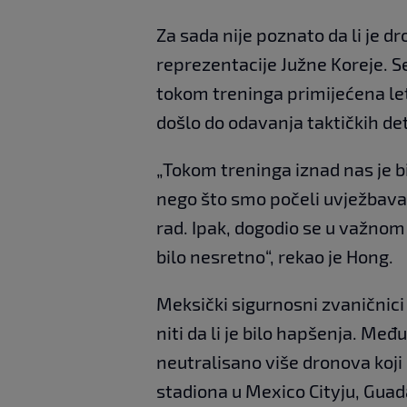
Za sada nije poznato da li je d
reprezentacije Južne Koreje. S
tokom treninga primijećena letj
došlo do odavanja taktičkih det
„Tokom treninga iznad nas je b
nego što smo počeli uvježbavati
rad. Ipak, dogodio se u važnom
bilo nesretno“, rekao je Hong.
Meksički sigurnosni zvaničnici
niti da li je bilo hapšenja. Me
neutralisano više dronova koji
stadiona u Mexico Cityju, Guada