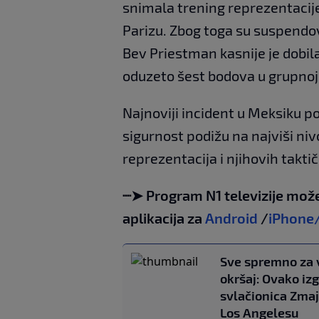
snimala trening reprezentacije
Parizu. Zbog toga su suspendov
Bev Priestman kasnije je dobila
oduzeto šest bodova u grupnoj 
Najnoviji incident u Meksiku p
sigurnost podižu na najviši nivo
reprezentacija i njihovih takti
┈➤ Program N1 televizije može
aplikacija za
Android
/
iPhone
Sve spremno za v
okršaj: Ovako iz
svlačionica Zma
Los Angelesu