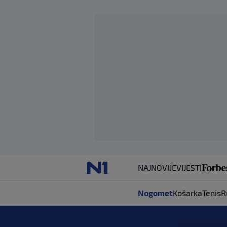
NAJNOVIJE
VIJESTI
Nogomet
Košarka
Tenis
R