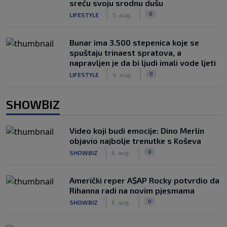
sreću svoju srodnu dušu
|
|
0
LIFESTYLE
5. aug.
Bunar imа 3.500 stepenica koje se
spuštaju trinaest spratova, a
napravljen je da bi ljudi imali vode ljeti
|
|
0
LIFESTYLE
4. aug.
SHOWBIZ
Video koji budi emocije: Dino Merlin
objavio najbolje trenutke s Koševa
|
|
0
SHOWBIZ
6. aug.
Američki reper A$AP Rocky potvrdio da
Rihanna radi na novim pjesmama
|
|
0
SHOWBIZ
6. aug.