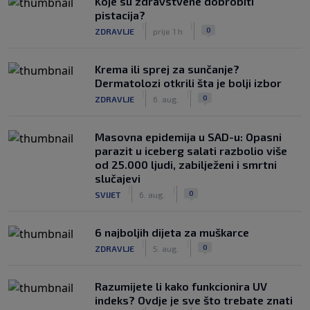
Koje su zdravstvene dobrobiti
pistacija?
|
|
0
ZDRAVLJE
prije 1 h
Krema ili sprej za sunčanje?
Dermatolozi otkrili šta je bolji izbor
|
|
0
ZDRAVLJE
6. aug.
Masovna epidemija u SAD-u: Opasni
parazit u iceberg salati razbolio više
od 25.000 ljudi, zabilježeni i smrtni
slučajevi
|
|
0
SVIJET
6. aug.
6 najboljih dijeta za muškarce
|
|
0
ZDRAVLJE
5. aug.
Razumijete li kako funkcionira UV
indeks? Ovdje je sve što trebate znati