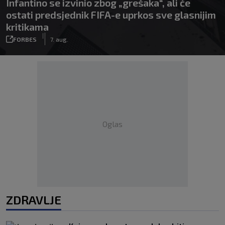
Infantino se izvinio zbog „grešaka“, ali će
ostati predsjednik FIFA-e uprkos sve glasnijim
kritikama
|
FORBES
7. aug.
Oglas
ZDRAVLJE