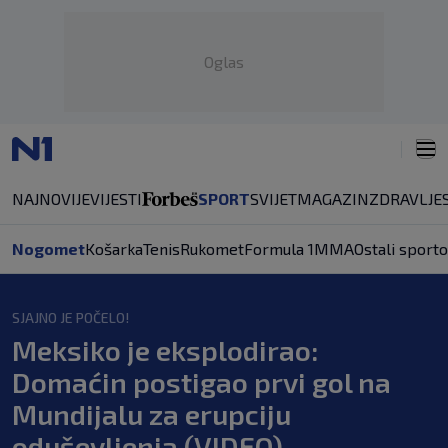
Oglas
NAJNOVIJE
VIJESTI
SPORT
SVIJET
MAGAZIN
ZDRAVLJE
Nogomet
Košarka
Tenis
Rukomet
Formula 1
MMA
Ostali sporto
SJAJNO JE POČELO!
Meksiko je eksplodirao:
Domaćin postigao prvi gol na
Mundijalu za erupciju
oduševljenja (VIDEO)