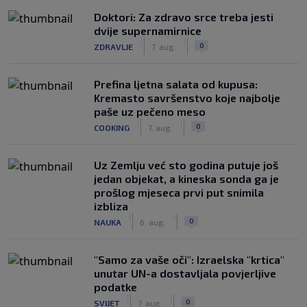
Doktori: Za zdravo srce treba jesti
dvije supernamirnice
|
|
0
ZDRAVLJE
7. aug.
Prefina ljetna salata od kupusa:
Kremasto savršenstvo koje najbolje
paše uz pečeno meso
|
|
0
COOKING
7. aug.
Uz Zemlju već sto godina putuje još
jedan objekat, a kineska sonda ga je
prošlog mjeseca prvi put snimila
izbliza
|
|
0
NAUKA
6. aug.
"Samo za vaše oči": Izraelska "krtica"
unutar UN-a dostavljala povjerljive
podatke
|
|
0
SVIJET
7. aug.