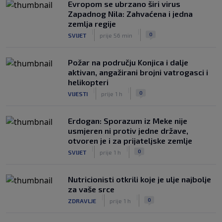
Evropom se ubrzano širi virus
Zapadnog Nila: Zahvaćena i jedna
zemlja regije
|
|
0
SVIJET
prije 56 min
Požar na području Konjica i dalje
aktivan, angažirani brojni vatrogasci i
helikopteri
|
|
0
VIJESTI
prije 1 h
Erdogan: Sporazum iz Meke nije
usmjeren ni protiv jedne države,
otvoren je i za prijateljske zemlje
|
|
0
SVIJET
prije 1 h
Nutricionisti otkrili koje je ulje najbolje
za vaše srce
|
|
0
ZDRAVLJE
prije 1 h