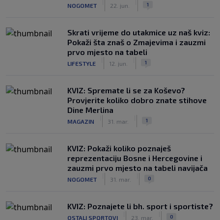
|
|
1
NOGOMET
22. jun.
Skrati vrijeme do utakmice uz naš kviz:
Pokaži šta znaš o Zmajevima i zauzmi
prvo mjesto na tabeli
|
|
1
LIFESTYLE
12. jun.
KVIZ: Spremate li se za Koševo?
Provjerite koliko dobro znate stihove
Dine Merlina
|
|
1
MAGAZIN
31. mar.
KVIZ: Pokaži koliko poznaješ
reprezentaciju Bosne i Hercegovine i
zauzmi prvo mjesto na tabeli navijača
|
|
0
NOGOMET
31. mar.
KVIZ: Poznajete li bh. sport i sportiste?
|
|
0
OSTALI SPORTOVI
23. mar.