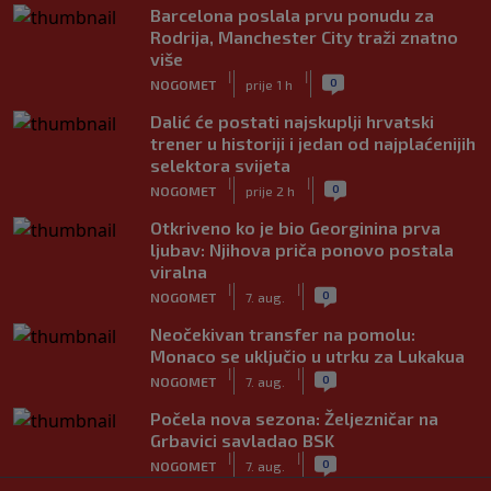
Barcelona poslala prvu ponudu za
Rodrija, Manchester City traži znatno
više
|
|
0
NOGOMET
prije 1 h
Dalić će postati najskuplji hrvatski
trener u historiji i jedan od najplaćenijih
selektora svijeta
|
|
0
NOGOMET
prije 2 h
Otkriveno ko je bio Georginina prva
ljubav: Njihova priča ponovo postala
viralna
|
|
0
NOGOMET
7. aug.
Neočekivan transfer na pomolu:
Monaco se uključio u utrku za Lukakua
|
|
0
NOGOMET
7. aug.
Počela nova sezona: Željezničar na
Grbavici savladao BSK
|
|
0
NOGOMET
7. aug.