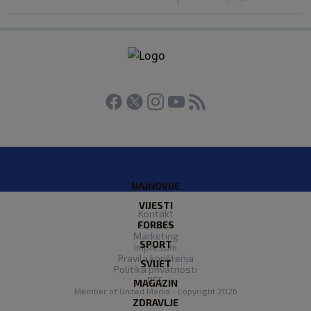
NAJNOVIJE
VIJESTI
Kontakt
FORBES
O nama
Marketing
SPORT
Impresum
Pravila korištenja
SVIJET
Politika privatnosti
RSS
MAGAZIN
Member of
United Media
- Copyright 2026
ZDRAVLJE