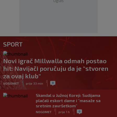
Oglas
SPORT
Novi igrač Millwalla odmah postao
hit: Navijači poručuju da je "stvoren
za ovaj klub"
|
|
0
NOGOMET
prije 33 min
Skandal u Južnoj Koreji: Sudijama
plaćali eskort dame i "masaže sa
sretnim završetkom"
|
|
0
NOGOMET
prije 1 h