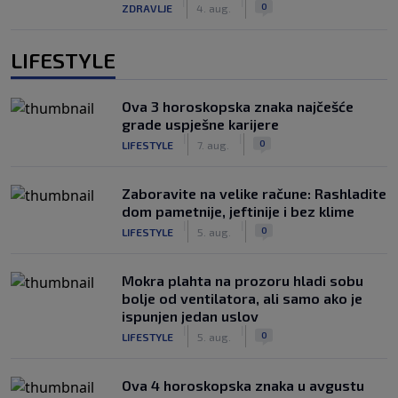
|
|
0
ZDRAVLJE
4. aug.
LIFESTYLE
Ova 3 horoskopska znaka najčešće
grade uspješne karijere
|
|
0
LIFESTYLE
7. aug.
Zaboravite na velike račune: Rashladite
dom pametnije, jeftinije i bez klime
|
|
0
LIFESTYLE
5. aug.
Mokra plahta na prozoru hladi sobu
bolje od ventilatora, ali samo ako je
ispunjen jedan uslov
|
|
0
LIFESTYLE
5. aug.
Ova 4 horoskopska znaka u avgustu