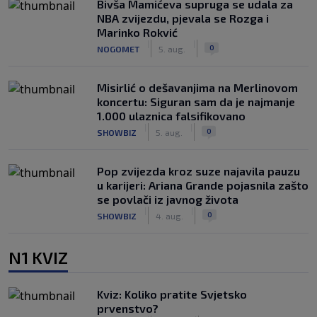
Bivša Mamićeva supruga se udala za
NBA zvijezdu, pjevala se Rozga i
Marinko Rokvić
|
|
0
NOGOMET
5. aug.
Misirlić o dešavanjima na Merlinovom
koncertu: Siguran sam da je najmanje
1.000 ulaznica falsifikovano
|
|
0
SHOWBIZ
5. aug.
Pop zvijezda kroz suze najavila pauzu
u karijeri: Ariana Grande pojasnila zašto
se povlači iz javnog života
|
|
0
SHOWBIZ
4. aug.
N1 KVIZ
Kviz: Koliko pratite Svjetsko
prvenstvo?