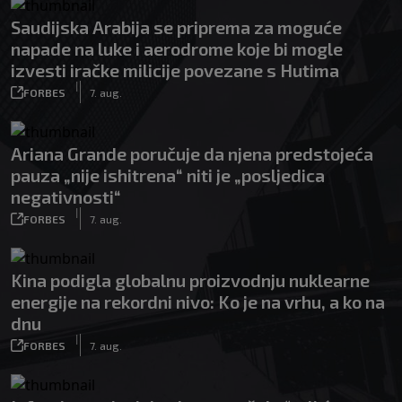
Saudijska Arabija se priprema za moguće
napade na luke i aerodrome koje bi mogle
izvesti iračke milicije povezane s Hutima
|
FORBES
7. aug.
Ariana Grande poručuje da njena predstojeća
pauza „nije ishitrena“ niti je „posljedica
negativnosti“
|
FORBES
7. aug.
Kina podigla globalnu proizvodnju nuklearne
energije na rekordni nivo: Ko je na vrhu, a ko na
dnu
|
FORBES
7. aug.