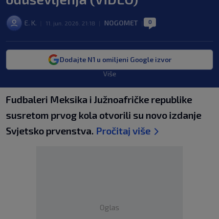
0
E. K.
NOGOMET
|
11. jun. 2026. 21:18
|
|
Dodajte N1 u omiljeni Google izvor
Više
Fudbaleri Meksika i Južnoafričke republike
susretom prvog kola otvorili su novo izdanje
Svjetsko prvenstva.
Pročitaj više
Oglas