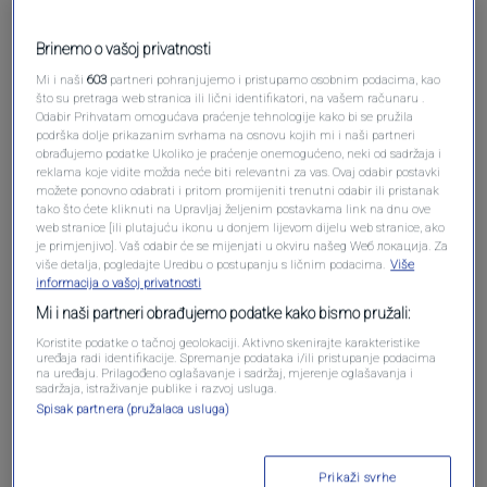
Brinemo o vašoj privatnosti
Mi i naši
603
partneri pohranjujemo i pristupamo osobnim podacima, kao
što su pretraga web stranica ili lični identifikatori, na vašem računaru .
Odabir Prihvatam omogućava praćenje tehnologije kako bi se pružila
podrška dolje prikazanim svrhama na osnovu kojih mi i naši partneri
obrađujemo podatke Ukoliko je praćenje onemogućeno, neki od sadržaja i
Oglas
reklama koje vidite možda neće biti relevantni za vas. Ovaj odabir postavki
možete ponovno odabrati i pritom promijeniti trenutni odabir ili pristanak
tako što ćete kliknuti na Upravljaj željenim postavkama link na dnu ove
web stranice [ili plutajuću ikonu u donjem lijevom dijelu web stranice, ako
je primjenjivo]. Vaš odabir će se mijenjati u okviru našeg Wеб локација. Za
više detalja, pogledajte Uredbu o postupanju s ličnim podacima.
Više
informacija o vašoj privatnosti
Mi i naši partneri obrađujemo podatke kako bismo pružali:
Koristite podatke o tačnoj geolokaciji. Aktivno skenirajte karakteristike
uređaja radi identifikacije. Spremanje podataka i/ili pristupanje podacima
na uređaju. Prilagođeno oglašavanje i sadržaj, mjerenje oglašavanja i
sadržaja, istraživanje publike i razvoj usluga.
Spisak partnera (pružalaca usluga)
Oglas
Prikaži svrhe