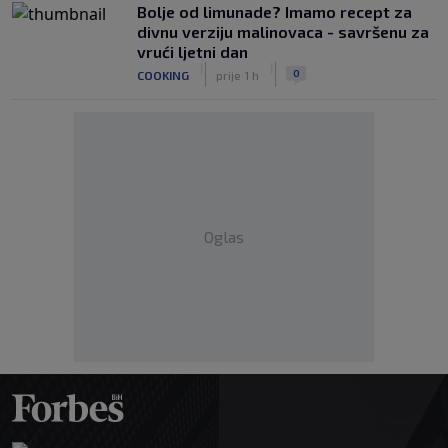
Bolje od limunade? Imamo recept za
divnu verziju malinovaca - savršenu za
vrući ljetni dan
|
|
0
COOKING
prije 1 h
Oglas