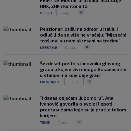
FBiH? NS Mostar prozvala institucije
HNK, ZHK i Kantona 10
|
|
0
VIJESTI
7. aug.
Penzioneri otišli na odmor u Italiju i
odlučili da se više ne vraćaju: "Mjesečni
troškovi su nam skresani na trećinu"
|
|
0
LIFESTYLE
5. aug.
Šezdeset posto stanovnika glavnog
grada u kojem živi mnogo Bosanaca živi
u stanovima koje daje grad
|
|
0
EKONOMIJA
5. aug.
"I danas osjećam ljubomoru": Ana
Ivanović govorila o svojoj ljepoti i
predrasudama koje su je pratile tokom
karijere
|
|
0
TENIS
7. aug.