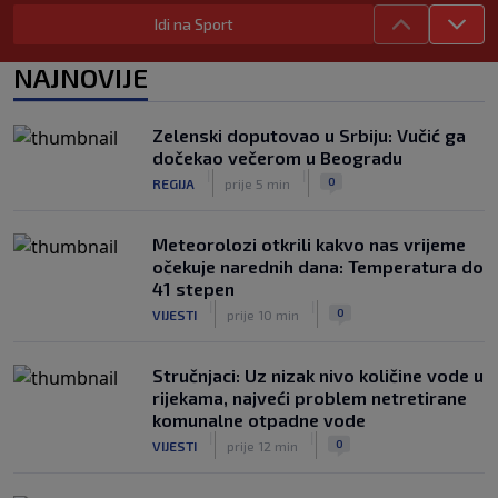
Objavljeno koje države podržavaju
Idi na Sport
Infantina, a koje traže promjene: HNS
odavno zauzeo stranu
NAJNOVIJE
|
|
0
NOGOMET
7. aug.
UEFA pokreće istragu: Je li Infantino
Zelenski doputovao u Srbiju: Vučić ga
namjeravao prodati prava na Svjetsko
dočekao večerom u Beogradu
prvenstvo ispod cijene?
|
|
|
|
0
REGIJA
prije 5 min
0
NOGOMET
7. aug.
Meteorolozi otkrili kakvo nas vrijeme
očekuje narednih dana: Temperatura do
41 stepen
|
|
0
VIJESTI
prije 10 min
Stručnjaci: Uz nizak nivo količine vode u
rijekama, najveći problem netretirane
komunalne otpadne vode
|
|
0
VIJESTI
prije 12 min