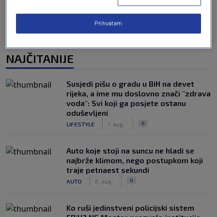
Prihvatam
NAJČITANIJE
Susjedi pišu o gradu u BiH na devet
rijeka, a ime mu doslovno znači "zdrava
voda": Svi koji ga posjete ostanu
oduševljeni
|
|
0
LIFESTYLE
7. aug.
Auto koje stoji na suncu ne hladi se
najbrže klimom, nego postupkom koji
traje petnaest sekundi
|
|
0
AUTO
6. aug.
Ko ruši jedinstveni policijski sistem