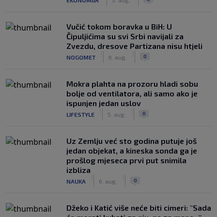
Vučić tokom boravka u BiH: U
Čipuljićima su svi Srbi navijali za
Zvezdu, dresove Partizana nisu htjeli
|
|
0
NOGOMET
6. aug.
Mokra plahta na prozoru hladi sobu
bolje od ventilatora, ali samo ako je
ispunjen jedan uslov
|
|
0
LIFESTYLE
5. aug.
Uz Zemlju već sto godina putuje još
jedan objekat, a kineska sonda ga je
prošlog mjeseca prvi put snimila
izbliza
|
|
0
NAUKA
6. aug.
Džeko i Katić više neće biti cimeri: "Sada