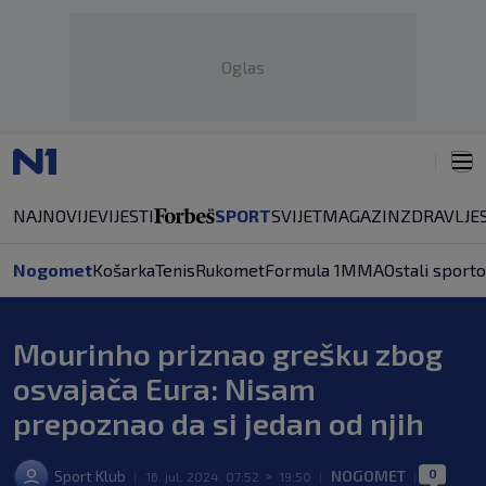
Oglas
NAJNOVIJE
VIJESTI
SPORT
SVIJET
MAGAZIN
ZDRAVLJE
Nogomet
Košarka
Tenis
Rukomet
Formula 1
MMA
Ostali sporto
Mourinho priznao grešku zbog
osvajača Eura: Nisam
prepoznao da si jedan od njih
0
Sport Klub
NOGOMET
|
16. jul. 2024. 07:52
>
19:50
|
|