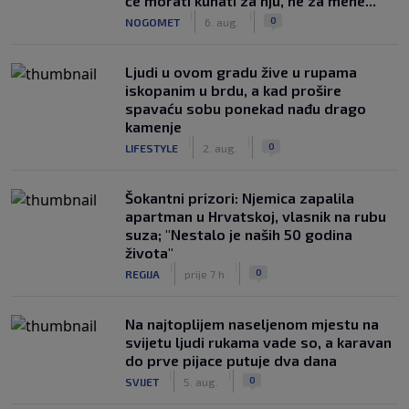
će morati kuhati za nju, ne za mene..."
|
|
0
NOGOMET
6. aug.
Ljudi u ovom gradu žive u rupama
iskopanim u brdu, a kad prošire
spavaću sobu ponekad nađu drago
kamenje
|
|
0
LIFESTYLE
2. aug.
Šokantni prizori: Njemica zapalila
apartman u Hrvatskoj, vlasnik na rubu
suza; "Nestalo je naših 50 godina
života"
|
|
0
REGIJA
prije 7 h
Na najtoplijem naseljenom mjestu na
svijetu ljudi rukama vade so, a karavan
do prve pijace putuje dva dana
|
|
0
SVIJET
5. aug.