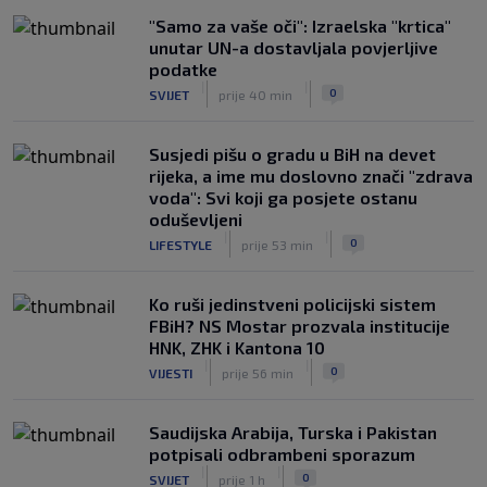
"Samo za vaše oči": Izraelska "krtica"
unutar UN-a dostavljala povjerljive
podatke
|
|
0
SVIJET
prije 40 min
Susjedi pišu o gradu u BiH na devet
rijeka, a ime mu doslovno znači "zdrava
voda": Svi koji ga posjete ostanu
oduševljeni
|
|
0
LIFESTYLE
prije 53 min
Ko ruši jedinstveni policijski sistem
FBiH? NS Mostar prozvala institucije
HNK, ZHK i Kantona 10
|
|
0
VIJESTI
prije 56 min
Saudijska Arabija, Turska i Pakistan
potpisali odbrambeni sporazum
|
|
0
SVIJET
prije 1 h