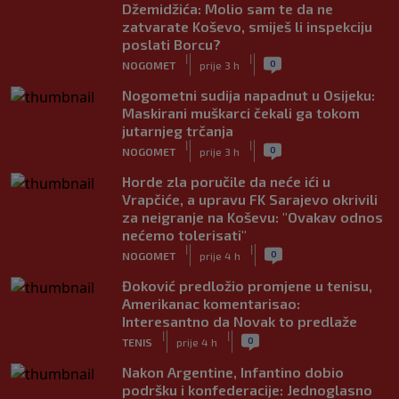
Džemidžića: Molio sam te da ne
zatvarate Koševo, smiješ li inspekciju
poslati Borcu?
|
|
0
NOGOMET
prije 3 h
Nogometni sudija napadnut u Osijeku:
Maskirani muškarci čekali ga tokom
jutarnjeg trčanja
|
|
0
NOGOMET
prije 3 h
Horde zla poručile da neće ići u
Vrapčiće, a upravu FK Sarajevo okrivili
za neigranje na Koševu: "Ovakav odnos
nećemo tolerisati"
|
|
0
NOGOMET
prije 4 h
Đoković predložio promjene u tenisu,
Amerikanac komentarisao:
Interesantno da Novak to predlaže
|
|
0
TENIS
prije 4 h
Nakon Argentine, Infantino dobio
podršku i konfederacije: Jednoglasno