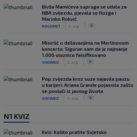
Bivša Mamićeva supruga se udala za
NBA zvijezdu, pjevala se Rozga i
Marinko Rokvić
|
|
0
NOGOMET
5. aug.
Misirlić o dešavanjima na Merlinovom
koncertu: Siguran sam da je najmanje
1.000 ulaznica falsifikovano
|
|
0
SHOWBIZ
5. aug.
Pop zvijezda kroz suze najavila pauzu
u karijeri: Ariana Grande pojasnila zašto
se povlači iz javnog života
|
|
0
SHOWBIZ
4. aug.
N1 KVIZ
Kviz: Koliko pratite Svjetsko