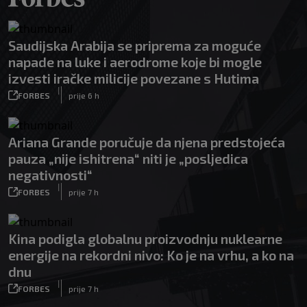
Saudijska Arabija se priprema za moguće
napade na luke i aerodrome koje bi mogle
izvesti iračke milicije povezane s Hutima
|
FORBES
prije 6 h
Ariana Grande poručuje da njena predstojeća
pauza „nije ishitrena“ niti je „posljedica
negativnosti“
|
FORBES
prije 7 h
Kina podigla globalnu proizvodnju nuklearne
energije na rekordni nivo: Ko je na vrhu, a ko na
dnu
|
FORBES
prije 7 h