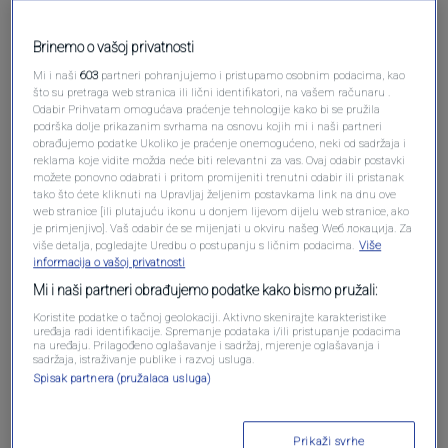
Brinemo o vašoj privatnosti
Mi i naši
603
partneri pohranjujemo i pristupamo osobnim podacima, kao
što su pretraga web stranica ili lični identifikatori, na vašem računaru .
Odabir Prihvatam omogućava praćenje tehnologije kako bi se pružila
podrška dolje prikazanim svrhama na osnovu kojih mi i naši partneri
Oglas
obrađujemo podatke Ukoliko je praćenje onemogućeno, neki od sadržaja i
reklama koje vidite možda neće biti relevantni za vas. Ovaj odabir postavki
možete ponovno odabrati i pritom promijeniti trenutni odabir ili pristanak
tako što ćete kliknuti na Upravljaj željenim postavkama link na dnu ove
web stranice [ili plutajuću ikonu u donjem lijevom dijelu web stranice, ako
je primjenjivo]. Vaš odabir će se mijenjati u okviru našeg Wеб локација. Za
više detalja, pogledajte Uredbu o postupanju s ličnim podacima.
Više
informacija o vašoj privatnosti
Mi i naši partneri obrađujemo podatke kako bismo pružali:
Koristite podatke o tačnoj geolokaciji. Aktivno skenirajte karakteristike
uređaja radi identifikacije. Spremanje podataka i/ili pristupanje podacima
na uređaju. Prilagođeno oglašavanje i sadržaj, mjerenje oglašavanja i
sadržaja, istraživanje publike i razvoj usluga.
Spisak partnera (pružalaca usluga)
Oglas
Prikaži svrhe