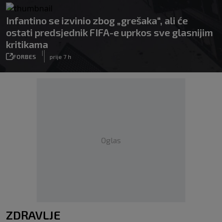
Infantino se izvinio zbog „grešaka“, ali će
ostati predsjednik FIFA-e uprkos sve glasnijim
kritikama
|
FORBES
prije 7 h
Oglas
ZDRAVLJE