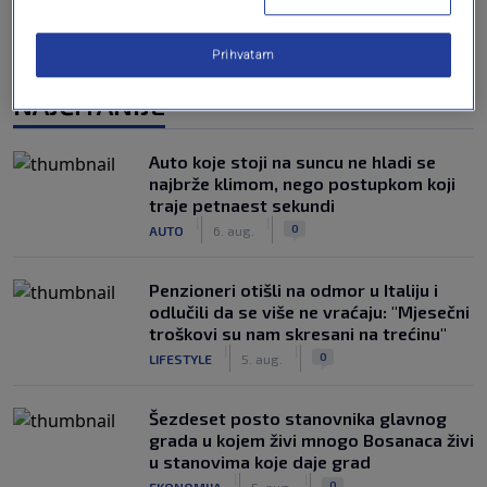
Prihvatam
NAJČITANIJE
Auto koje stoji na suncu ne hladi se
najbrže klimom, nego postupkom koji
traje petnaest sekundi
|
|
0
AUTO
6. aug.
Penzioneri otišli na odmor u Italiju i
odlučili da se više ne vraćaju: "Mjesečni
troškovi su nam skresani na trećinu"
|
|
0
LIFESTYLE
5. aug.
Šezdeset posto stanovnika glavnog
grada u kojem živi mnogo Bosanaca živi
u stanovima koje daje grad
|
|
0
EKONOMIJA
5. aug.