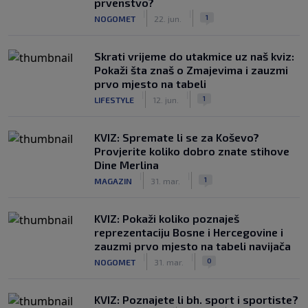
prvenstvo?
|
|
1
NOGOMET
22. jun.
Skrati vrijeme do utakmice uz naš kviz:
Pokaži šta znaš o Zmajevima i zauzmi
prvo mjesto na tabeli
|
|
1
LIFESTYLE
12. jun.
KVIZ: Spremate li se za Koševo?
Provjerite koliko dobro znate stihove
Dine Merlina
|
|
1
MAGAZIN
31. mar.
KVIZ: Pokaži koliko poznaješ
reprezentaciju Bosne i Hercegovine i
zauzmi prvo mjesto na tabeli navijača
|
|
0
NOGOMET
31. mar.
KVIZ: Poznajete li bh. sport i sportiste?