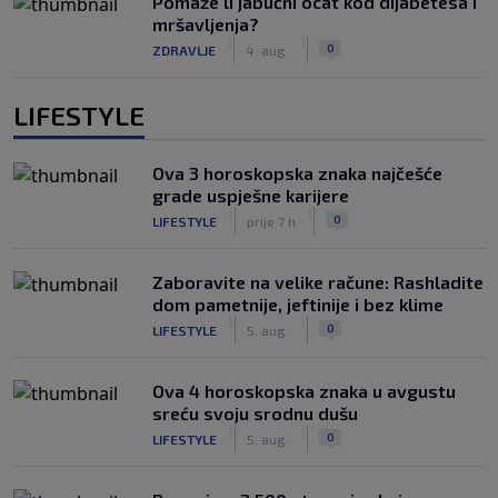
Pomaže li jabučni ocat kod dijabetesa i
mršavljenja?
|
|
0
ZDRAVLJE
4. aug.
LIFESTYLE
Ova 3 horoskopska znaka najčešće
grade uspješne karijere
|
|
0
LIFESTYLE
prije 7 h
Zaboravite na velike račune: Rashladite
dom pametnije, jeftinije i bez klime
|
|
0
LIFESTYLE
5. aug.
Ova 4 horoskopska znaka u avgustu
sreću svoju srodnu dušu
|
|
0
LIFESTYLE
5. aug.