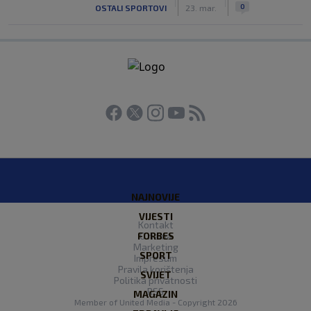
|
|
0
OSTALI SPORTOVI
23. mar.
NAJNOVIJE
VIJESTI
Kontakt
FORBES
O nama
Marketing
SPORT
Impresum
Pravila korištenja
SVIJET
Politika privatnosti
RSS
MAGAZIN
Member of
United Media
- Copyright 2026