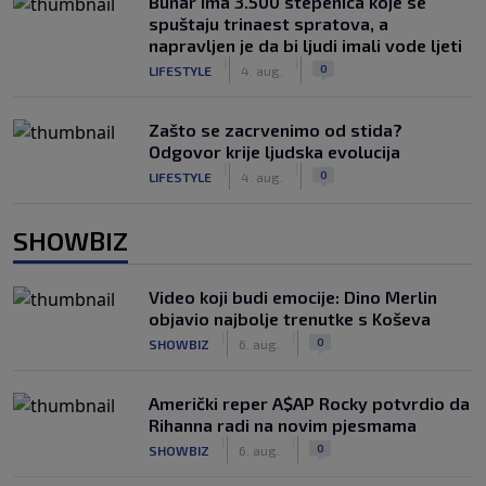
Bunar imа 3.500 stepenica koje se
spuštaju trinaest spratova, a
napravljen je da bi ljudi imali vode ljeti
|
|
0
LIFESTYLE
4. aug.
Zašto se zacrvenimo od stida?
Odgovor krije ljudska evolucija
|
|
0
LIFESTYLE
4. aug.
SHOWBIZ
Video koji budi emocije: Dino Merlin
objavio najbolje trenutke s Koševa
|
|
0
SHOWBIZ
6. aug.
Američki reper A$AP Rocky potvrdio da
Rihanna radi na novim pjesmama
|
|
0
SHOWBIZ
6. aug.