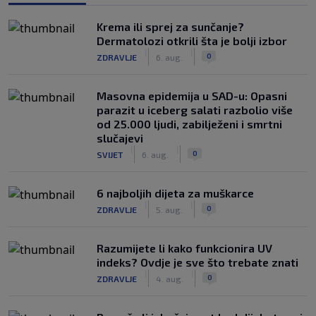
Krema ili sprej za sunčanje?
Dermatolozi otkrili šta je bolji izbor
|
|
0
ZDRAVLJE
6. aug.
Masovna epidemija u SAD-u: Opasni
parazit u iceberg salati razbolio više
od 25.000 ljudi, zabilježeni i smrtni
slučajevi
|
|
0
SVIJET
6. aug.
6 najboljih dijeta za muškarce
|
|
0
ZDRAVLJE
5. aug.
Razumijete li kako funkcionira UV
indeks? Ovdje je sve što trebate znati
|
|
0
ZDRAVLJE
4. aug.