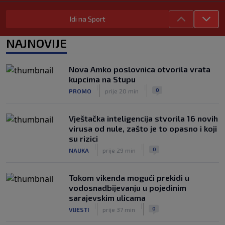
ponavljamo podršku predsjedniku
|
|
0
NOGOMET
prije 5 h
Idi na Sport
Tužne vijesti: Preminuo nekadašnji
NAJNOVIJE
prvak Jugoslavije
|
|
0
OSTALI SPORTOVI
prije 5 h
Nova Amko poslovnica otvorila vrata
Pravna bitka Luke Dončića i Anamarije
kupcima na Stupu
Goltes seli se u Sloveniju: Spominje se
|
|
0
PROMO
prije 20 min
čak 50 miliona dolara
|
|
0
KOŠARKA
prije 6 h
Vještačka inteligencija stvorila 16 novih
virusa od nule, zašto je to opasno i koji
su rizici
|
|
0
NAUKA
prije 29 min
Tokom vikenda mogući prekidi u
vodosnadbijevanju u pojedinim
sarajevskim ulicama
|
|
0
VIJESTI
prije 37 min