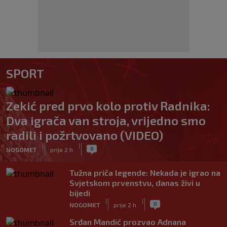
SPORT
Zekić pred prvo kolo protiv Radnika:
Dva igrača van stroja, vrijedno smo
radili i požrtvovano (VIDEO)
|
|
0
NOGOMET
prije 2 h
Tužna priča legende: Nekada je igrao na
Svjetskom prvenstvu, danas živi u
bijedi
|
|
0
NOGOMET
prije 2 h
Srđan Mandić prozvao Adnana