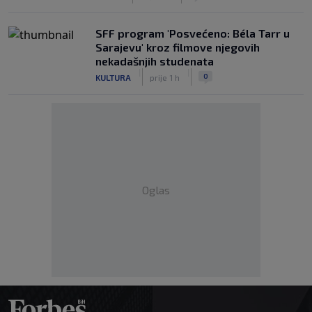
SFF program 'Posvećeno: Béla Tarr u
Sarajevu' kroz filmove njegovih
nekadašnjih studenata
|
|
0
KULTURA
prije 1 h
Oglas