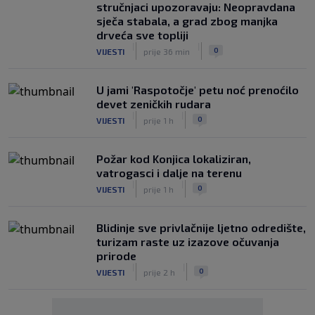
stručnjaci upozoravaju: Neopravdana
sječa stabala, a grad zbog manjka
drveća sve topliji
|
|
0
VIJESTI
prije 36 min
U jami 'Raspotočje' petu noć prenoćilo
devet zeničkih rudara
|
|
0
VIJESTI
prije 1 h
Požar kod Konjica lokaliziran,
vatrogasci i dalje na terenu
|
|
0
VIJESTI
prije 1 h
Blidinje sve privlačnije ljetno odredište,
turizam raste uz izazove očuvanja
prirode
|
|
0
VIJESTI
prije 2 h