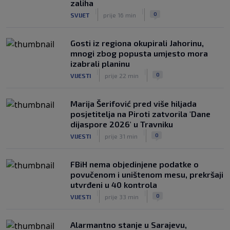
zaliha
|
|
0
SVIJET
prije 16 min
Gosti iz regiona okupirali Jahorinu,
mnogi zbog popusta umjesto mora
izabrali planinu
|
|
0
VIJESTI
prije 22 min
Marija Šerifović pred više hiljada
posjetitelja na Piroti zatvorila 'Dane
dijaspore 2026' u Travniku
|
|
0
VIJESTI
prije 31 min
FBiH nema objedinjene podatke o
povučenom i uništenom mesu, prekršaji
utvrđeni u 40 kontrola
|
|
0
VIJESTI
prije 33 min
Alarmantno stanje u Sarajevu,