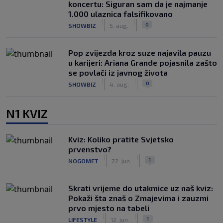
koncertu: Siguran sam da je najmanje
1.000 ulaznica falsifikovano
|
|
0
SHOWBIZ
5. aug.
Pop zvijezda kroz suze najavila pauzu
u karijeri: Ariana Grande pojasnila zašto
se povlači iz javnog života
|
|
0
SHOWBIZ
4. aug.
N1 KVIZ
Kviz: Koliko pratite Svjetsko
prvenstvo?
|
|
1
NOGOMET
22. jun.
Skrati vrijeme do utakmice uz naš kviz:
Pokaži šta znaš o Zmajevima i zauzmi
prvo mjesto na tabeli
|
|
1
LIFESTYLE
12. jun.