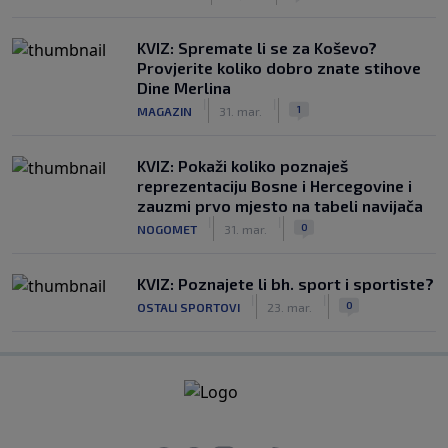
KVIZ: Spremate li se za Koševo?
Provjerite koliko dobro znate stihove
Dine Merlina
|
|
1
MAGAZIN
31. mar.
KVIZ: Pokaži koliko poznaješ
reprezentaciju Bosne i Hercegovine i
zauzmi prvo mjesto na tabeli navijača
|
|
0
NOGOMET
31. mar.
KVIZ: Poznajete li bh. sport i sportiste?
|
|
0
OSTALI SPORTOVI
23. mar.