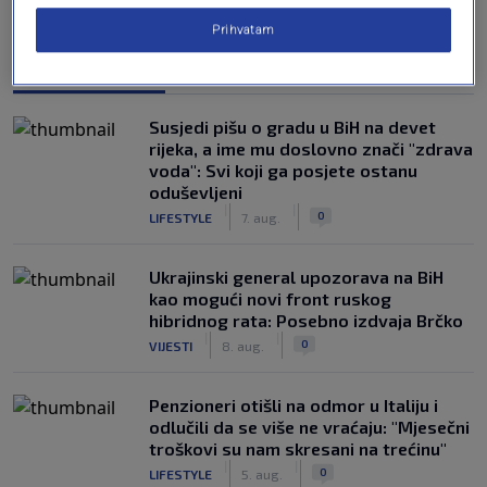
Prihvatam
NAJČITANIJE
Susjedi pišu o gradu u BiH na devet
rijeka, a ime mu doslovno znači "zdrava
voda": Svi koji ga posjete ostanu
oduševljeni
|
|
0
LIFESTYLE
7. aug.
Ukrajinski general upozorava na BiH
kao mogući novi front ruskog
hibridnog rata: Posebno izdvaja Brčko
|
|
0
VIJESTI
8. aug.
Penzioneri otišli na odmor u Italiju i
odlučili da se više ne vraćaju: "Mjesečni
troškovi su nam skresani na trećinu"
|
|
0
LIFESTYLE
5. aug.