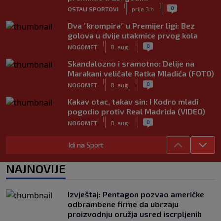
|
|
0
OSTALI SPORTOVI
prije 3 h
Dva "krompira" u Premijer ligi: Bez
golova u dvije utakmice prvog kola
|
|
0
NOGOMET
8. aug.
Skandalozno i sramotno: Delije na
Marakani veličale Ratka Mladića (FOTO)
|
|
0
NOGOMET
8. aug.
Kakav otac, takav sin: I Kodro mlađi
pogodio protiv Real Madrida (VIDEO)
|
|
0
NOGOMET
8. aug.
Sudija dosjetljivim komentarom
Idi na Sport
nasmijao publiku nakon žalbe tenisera
(VIDEO)
NAJNOVIJE
|
|
0
TENIS
8. aug.
Haos u Irskoj: Navijač utrčao na teren i
Izvještaj: Pentagon pozvao američke
nasrnuo na gostujuće fudbalere
odbrambene firme da ubrzaju
(VIDEO)
proizvodnju oružja usred iscrpljenih
|
|
0
NOGOMET
8. aug.