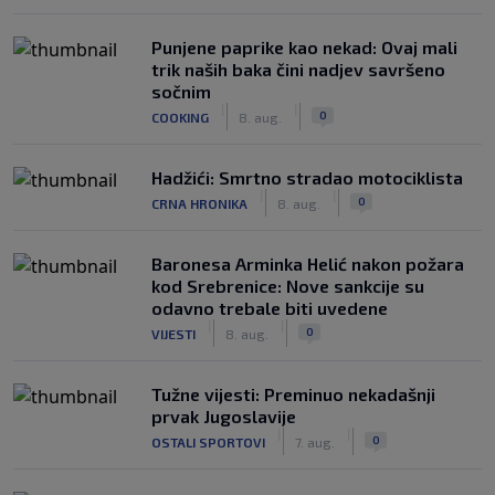
Punjene paprike kao nekad: Ovaj mali
trik naših baka čini nadjev savršeno
sočnim
|
|
0
COOKING
8. aug.
Hadžići: Smrtno stradao motociklista
|
|
0
CRNA HRONIKA
8. aug.
Baronesa Arminka Helić nakon požara
kod Srebrenice: Nove sankcije su
odavno trebale biti uvedene
|
|
0
VIJESTI
8. aug.
Tužne vijesti: Preminuo nekadašnji
prvak Jugoslavije
|
|
0
OSTALI SPORTOVI
7. aug.