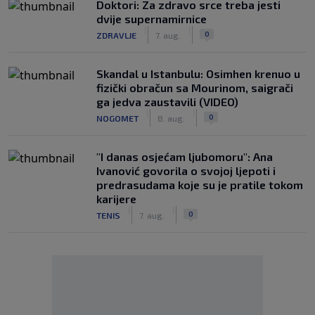
Doktori: Za zdravo srce treba jesti
dvije supernamirnice
|
|
0
ZDRAVLJE
7. aug.
Skandal u Istanbulu: Osimhen krenuo u
fizički obračun sa Mourinom, saigrači
ga jedva zaustavili (VIDEO)
|
|
0
NOGOMET
8. aug.
"I danas osjećam ljubomoru": Ana
Ivanović govorila o svojoj ljepoti i
predrasudama koje su je pratile tokom
karijere
|
|
0
TENIS
7. aug.