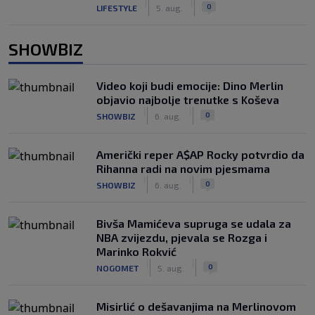
|
|
0
LIFESTYLE
5. aug.
SHOWBIZ
Video koji budi emocije: Dino Merlin
objavio najbolje trenutke s Koševa
|
|
0
SHOWBIZ
6. aug.
Američki reper A$AP Rocky potvrdio da
Rihanna radi na novim pjesmama
|
|
0
SHOWBIZ
6. aug.
Bivša Mamićeva supruga se udala za
NBA zvijezdu, pjevala se Rozga i
Marinko Rokvić
|
|
0
NOGOMET
5. aug.
Misirlić o dešavanjima na Merlinovom