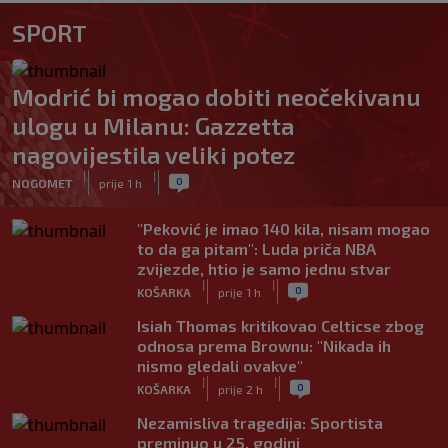
SPORT
Modrić bi mogao dobiti neočekivanu
ulogu u Milanu: Gazzetta
nagovijestila veliki potez
|
|
0
NOGOMET
prije 1 h
"Peković je imao 140 kila, nisam mogao
to da ga pitam": Luda priča NBA
zvijezde, htio je samo jednu stvar
|
|
0
KOŠARKA
prije 1 h
Isiah Thomas kritikovao Celticse zbog
odnosa prema Brownu: "Nikada ih
nismo gledali ovakve"
|
|
0
KOŠARKA
prije 2 h
Nezamisliva tragedija: Sportista
preminuo u 25. godini