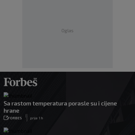
Oglas
Sa rastom temperatura porasle su i cijene
hrane
|
FORBES
prije 1 h