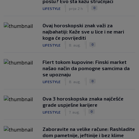
poslu? Evo šta kažu stručnjaci
|
|
0
LIFESTYLE
prije 2 h
Ovaj horoskopski znak važi za
najbahatiji: Kaže sve u lice i ne mari
koga će povrijediti
|
|
0
LIFESTYLE
8. aug.
Flert tokom kupovine: Finski market
našao način da pomogne samcima da
se upoznaju
|
|
0
LIFESTYLE
8. aug.
Ova 3 horoskopska znaka najčešće
grade uspješne karijere
|
|
0
LIFESTYLE
7. aug.
Zaboravite na velike račune: Rashladite
dom pametnije, jeftinije i bez klime