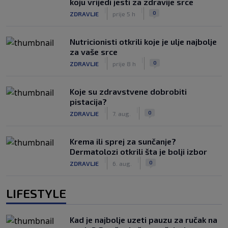
koju vrijedi jesti za zdravije srce
|
|
0
ZDRAVLJE
prije 5 h
Nutricionisti otkrili koje je ulje najbolje
za vaše srce
|
|
0
ZDRAVLJE
prije 8 h
Koje su zdravstvene dobrobiti
pistacija?
|
|
0
ZDRAVLJE
7. aug.
Krema ili sprej za sunčanje?
Dermatolozi otkrili šta je bolji izbor
|
|
0
ZDRAVLJE
6. aug.
LIFESTYLE
Kad je najbolje uzeti pauzu za ručak na