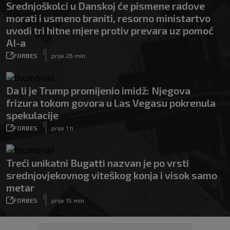
Srednjoškolci u Danskoj će pismene radove
morati i usmeno braniti, resorno ministartvo
uvodi tri hitne mjere protiv prevara uz pomoć
AI-a
|
FORBES
prije 26 min.
Da li je Trump promijenio imidž: Njegova
frizura tokom govora u Las Vegasu pokrenula
spekulacije
|
FORBES
prije 1 h
Treći unikatni Bugatti nazvan je po vrsti
srednjovjekovnog viteškog konja i visok samo
metar
|
FORBES
prije 15 min.