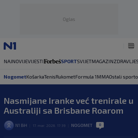
Oglas
NAJNOVIJE
VIJESTI
SPORT
SVIJET
MAGAZIN
ZDRAVLJE
Nogomet
Košarka
Tenis
Rukomet
Formula 1
MMA
Ostali sporto
Nasmijane Iranke već trenirale u
Australiji sa Brisbane Roarom
0
N1 BiH
NOGOMET
|
17. mar. 2026. 17:39
|
|