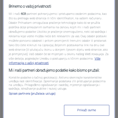
Brinemo o vašoj privatnosti
Mi i naši
603
partneri pohranjujemo i pristupamo osobnim podacima, kao
što su pretraga web stranica ili lični identifikatori, na vašem računaru .
Odabir Prihvatam omogućava praćenje tehnologije kako bi se pružila
Oglas
podrška dolje prikazanim svrhama na osnovu kojih mi i naši partneri
obrađujemo podatke Ukoliko je praćenje onemogućeno, neki od sadržaja i
reklama koje vidite možda neće biti relevantni za vas. Ovaj odabir postavki
možete ponovno odabrati i pritom promijeniti trenutni odabir ili pristanak
tako što ćete kliknuti na Upravljaj željenim postavkama link na dnu ove
web stranice [ili plutajuću ikonu u donjem lijevom dijelu web stranice, ako
je primjenjivo]. Vaš odabir će se mijenjati u okviru našeg Wеб локација. Za
više detalja, pogledajte Uredbu o postupanju s ličnim podacima.
Više
informacija o vašoj privatnosti
Mi i naši partneri obrađujemo podatke kako bismo pružali:
Koristite podatke o tačnoj geolokaciji. Aktivno skenirajte karakteristike
uređaja radi identifikacije. Spremanje podataka i/ili pristupanje podacima
na uređaju. Prilagođeno oglašavanje i sadržaj, mjerenje oglašavanja i
sadržaja, istraživanje publike i razvoj usluga.
Oglas
Spisak partnera (pružalaca usluga)
Prikaži svrhe