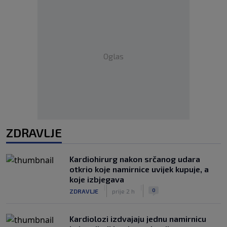
Oglas
ZDRAVLJE
Kardiohirurg nakon srčanog udara
otkrio koje namirnice uvijek kupuje, a
koje izbjegava
|
|
0
ZDRAVLJE
prije 2 h
Kardiolozi izdvajaju jednu namirnicu