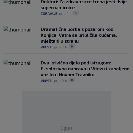
Doktori: Za zdravo srce treba jesti dvije
supernamirnice
0
ZDRAVLJE
|
prije 1 h
|
Dramatična borba s požarom kod
Konjica: Vatra se približila kućama,
mještani u strahu
0
VIJESTI
|
prije 2 h
|
Dva krivična djela pod istragom:
Eksplozivna naprava u Vitezu i zapaljeno
vozilo u Novom Travniku
0
VIJESTI
|
prije 2 h
|
Oglas