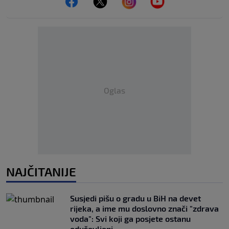
Oglas
NAJČITANIJE
Susjedi pišu o gradu u BiH na devet
rijeka, a ime mu doslovno znači "zdrava
voda": Svi koji ga posjete ostanu
oduševljeni