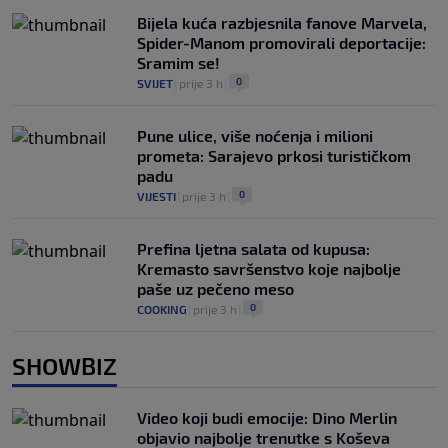
Bijela kuća razbjesnila fanove Marvela,
Spider-Manom promovirali deportacije:
Sramim se!
0
SVIJET
|
prije 3 h
|
Pune ulice, više noćenja i milioni
prometa: Sarajevo prkosi turističkom
padu
0
VIJESTI
|
prije 3 h
|
Prefina ljetna salata od kupusa:
Kremasto savršenstvo koje najbolje
paše uz pečeno meso
0
COOKING
|
prije 3 h
|
SHOWBIZ
Video koji budi emocije: Dino Merlin
objavio najbolje trenutke s Koševa