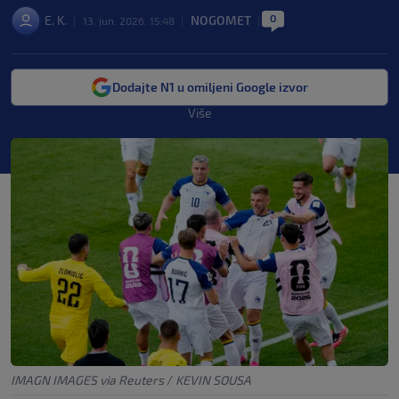
0
E. K.
NOGOMET
|
13. jun. 2026. 15:48
|
|
Dodajte N1 u omiljeni Google izvor
Više
IMAGN IMAGES via Reuters
/
KEVIN SOUSA