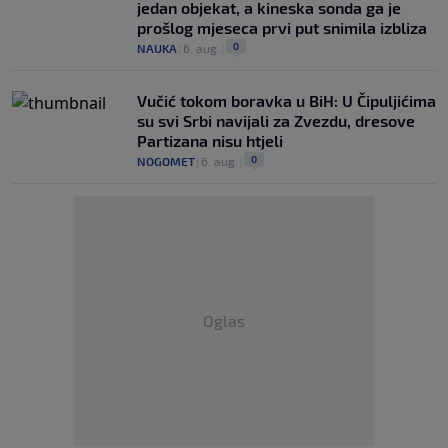
jedan objekat, a kineska sonda ga je
prošlog mjeseca prvi put snimila izbliza
0
NAUKA
|
6. aug.
|
Vučić tokom boravka u BiH: U Čipuljićima
su svi Srbi navijali za Zvezdu, dresove
Partizana nisu htjeli
0
NOGOMET
|
6. aug.
|
Oglas