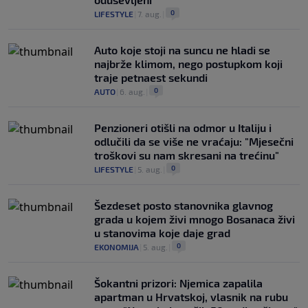
0
LIFESTYLE
|
7. aug.
|
Auto koje stoji na suncu ne hladi se
najbrže klimom, nego postupkom koji
traje petnaest sekundi
0
AUTO
|
6. aug.
|
Penzioneri otišli na odmor u Italiju i
odlučili da se više ne vraćaju: "Mjesečni
troškovi su nam skresani na trećinu"
0
LIFESTYLE
|
5. aug.
|
Šezdeset posto stanovnika glavnog
grada u kojem živi mnogo Bosanaca živi
u stanovima koje daje grad
0
EKONOMIJA
|
5. aug.
|
Šokantni prizori: Njemica zapalila
apartman u Hrvatskoj, vlasnik na rubu