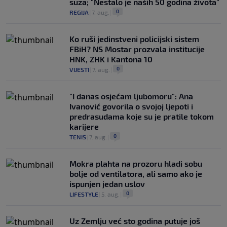
suza; "Nestalo je naših 50 godina života"
0
REGIJA
|
7. aug.
|
Ko ruši jedinstveni policijski sistem
FBiH? NS Mostar prozvala institucije
HNK, ZHK i Kantona 10
0
VIJESTI
|
7. aug.
|
"I danas osjećam ljubomoru": Ana
Ivanović govorila o svojoj ljepoti i
predrasudama koje su je pratile tokom
karijere
0
TENIS
|
7. aug.
|
Mokra plahta na prozoru hladi sobu
bolje od ventilatora, ali samo ako je
ispunjen jedan uslov
0
LIFESTYLE
|
5. aug.
|
Uz Zemlju već sto godina putuje još