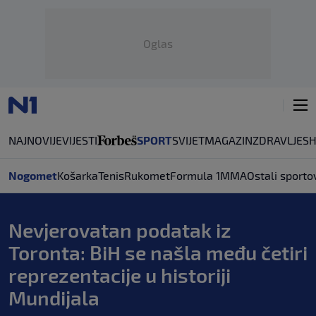
Oglas
NAJNOVIJE
VIJESTI
SPORT
SVIJET
MAGAZIN
ZDRAVLJE
S
Nogomet
Košarka
Tenis
Rukomet
Formula 1
MMA
Ostali sporto
Nevjerovatan podatak iz
Toronta: BiH se našla među četiri
reprezentacije u historiji
Mundijala