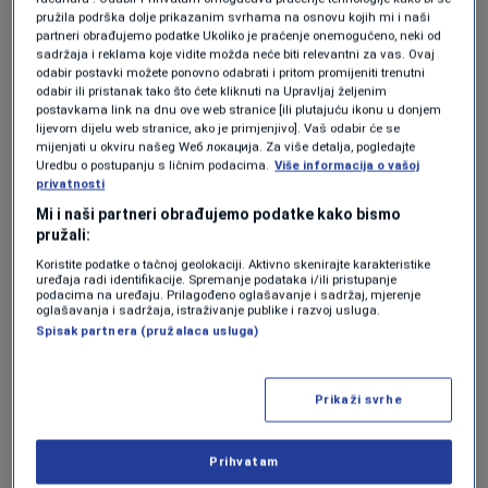
pružila podrška dolje prikazanim svrhama na osnovu kojih mi i naši
Bosna i Hercegovina je protiv Kanade
partneri obrađujemo podatke Ukoliko je praćenje onemogućeno, neki od
zabilježila čak 71 izbijenu loptu i otklonjenu
sadržaja i reklama koje vidite možda neće biti relevantni za vas. Ovaj
odabir postavki možete ponovno odabrati i pritom promijeniti trenutni
opasnost ispred vlastitog gola.
odabir ili pristanak tako što ćete kliknuti na Upravljaj željenim
postavkama link na dnu ove web stranice [ili plutajuću ikonu u donjem
lijevom dijelu web stranice, ako je primjenjivo]. Vaš odabir će se
Od 1966. godine, otkako se detaljno prate
mijenjati u okviru našeg Wеб локација. Za više detalja, pogledajte
Uredbu o postupanju s ličnim podacima.
Više informacija o vašoj
ovakvi statistički parametri na Svjetskim
privatnosti
prvenstvima, samo su tri reprezentacije u
Mi i naši partneri obrađujemo podatke kako bismo
pružali:
jednoj utakmici ostvarile bolji učinak.
Koristite podatke o tačnoj geolokaciji. Aktivno skenirajte karakteristike
uređaja radi identifikacije. Spremanje podataka i/ili pristupanje
podacima na uređaju. Prilagođeno oglašavanje i sadržaj, mjerenje
Ispred Bosne i Hercegovine nalaze se jedino:
oglašavanja i sadržaja, istraživanje publike i razvoj usluga.
Spisak partnera (pružalaca usluga)
Švedska protiv Argentine 2002. godine,
Paragvaj protiv Francuske 1998. godine,
Prikaži svrhe
Sjeverna Koreja protiv Italije 1966. godine.
Prihvatam
Time su Zmajevi postali četvrta reprezentacija