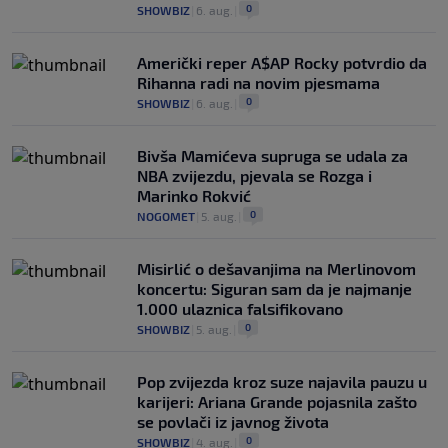
0
SHOWBIZ
|
6. aug.
|
Američki reper A$AP Rocky potvrdio da
Rihanna radi na novim pjesmama
0
SHOWBIZ
|
6. aug.
|
Bivša Mamićeva supruga se udala za
NBA zvijezdu, pjevala se Rozga i
Marinko Rokvić
0
NOGOMET
|
5. aug.
|
Misirlić o dešavanjima na Merlinovom
koncertu: Siguran sam da je najmanje
1.000 ulaznica falsifikovano
0
SHOWBIZ
|
5. aug.
|
Pop zvijezda kroz suze najavila pauzu u
karijeri: Ariana Grande pojasnila zašto
se povlači iz javnog života
0
SHOWBIZ
|
4. aug.
|