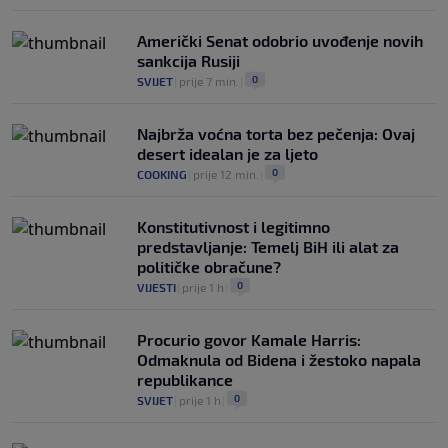
Američki Senat odobrio uvođenje novih
sankcija Rusiji
0
SVIJET
|
prije 7 min.
|
Najbrža voćna torta bez pečenja: Ovaj
desert idealan je za ljeto
0
COOKING
|
prije 12 min.
|
Konstitutivnost i legitimno
predstavljanje: Temelj BiH ili alat za
političke obračune?
0
VIJESTI
|
prije 1 h
|
Procurio govor Kamale Harris:
Odmaknula od Bidena i žestoko napala
republikance
0
SVIJET
|
prije 1 h
|