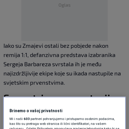
Oglas
Iako su Zmajevi ostali bez pobjede nakon
remija 1:1, defanzivna predstava izabranika
Sergeja Barbareza svrstala ih je među
najizdržljivije ekipe koje su ikada nastupile na
svjetskim prvenstvima.
Samo tri reprezentacije
bile su uspješnije
Brinemo o vašoj privatnosti
Mi i naši
603
partneri pohranjujemo i pristupamo osobnim podacima,
kao što su pretraga web stranica ili lični identifikatori, na vašem
Prema dostupnim statističkim podacima,
računaru . Odabir Prihvatam omogućava praćenje tehnologije kako bi se