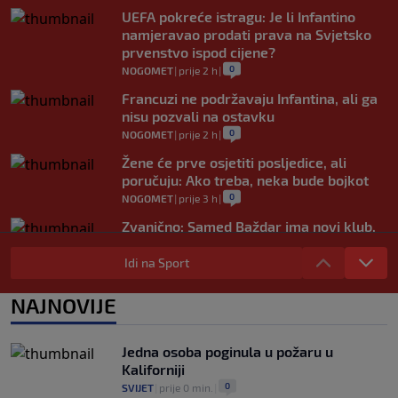
UEFA pokreće istragu: Je li Infantino
namjeravao prodati prava na Svjetsko
prvenstvo ispod cijene?
0
NOGOMET
|
prije 2 h
|
Francuzi ne podržavaju Infantina, ali ga
nisu pozvali na ostavku
0
NOGOMET
|
prije 2 h
|
Žene će prve osjetiti posljedice, ali
poručuju: Ako treba, neka bude bojkot
0
NOGOMET
|
prije 3 h
|
Zvanično: Samed Baždar ima novi klub,
zadužio broj sa velikom "težinom"
Idi na Sport
0
NOGOMET
|
prije 5 h
|
Prije nekoliko godina zaludjela je
NAJNOVIJE
internet, a onda nestala iz javnosti: Svi
se pitaju gdje je i šta radi (VIDEO)
0
OSTALI SPORTOVI
|
prije 5 h
|
Jedna osoba poginula u požaru u
Kaliforniji
0
SVIJET
|
prije 0 min.
|