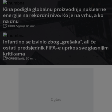
Kina podigla globalnu proizvodnju nuklearne
energije na rekordni nivo: Ko je na vrhu, a ko
na dnu
FORBES
|
prije 46 min.
Infantino se izvinio zbog „grešaka“, ali će
ostati predsjednik FIFA-e uprkos sve glasnijim
kritikama
FORBES
|
prije 50 min.
Oglas