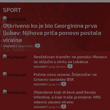
SPORT
Otkriveno ko je bio Georginina prva
ljubav: Njihova priča ponovo postala
viralna
0
NOGOMET
|
prije 0 min.
|
Neočekivan transfer na pomolu: Monaco
se uključio u utrku za Lukakua
0
NOGOMET
|
prije 30 min.
|
Počela nova sezona: Željezničar na
Grbavici savladao BSK
0
NOGOMET
|
prije 1 h
|
Objavljeno koje države podržavaju
Infantina, a koje traže promjene: HNS
odavno zauzeo stranu
0
NOGOMET
|
prije 1 h
|