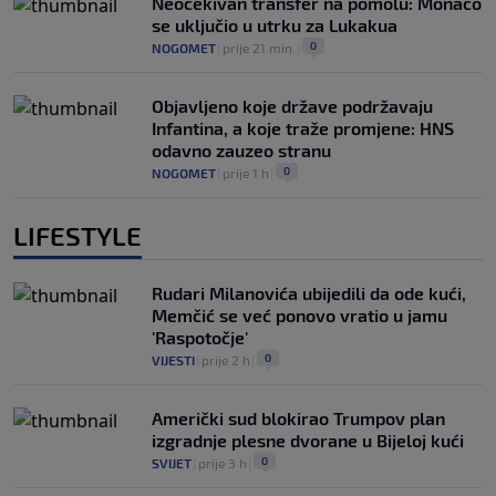
Neočekivan transfer na pomolu: Monaco
se uključio u utrku za Lukakua
0
NOGOMET
|
prije 21 min.
|
Objavljeno koje države podržavaju
Infantina, a koje traže promjene: HNS
odavno zauzeo stranu
0
NOGOMET
|
prije 1 h
|
LIFESTYLE
Rudari Milanovića ubijedili da ode kući,
Memčić se već ponovo vratio u jamu
'Raspotočje'
0
VIJESTI
|
prije 2 h
|
Američki sud blokirao Trumpov plan
izgradnje plesne dvorane u Bijeloj kući
0
SVIJET
|
prije 3 h
|