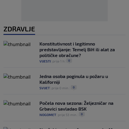
ZDRAVLJE
Konstitutivnost i legitimno
predstavljanje: Temelj BiH ili alat za
političke obračune?
0
VIJESTI
|
prije 1 h
|
Jedna osoba poginula u požaru u
Kaliforniji
0
SVIJET
|
prije 0 min.
|
Počela nova sezona: Željezničar na
Grbavici savladao BSK
0
NOGOMET
|
prije 53 min.
|