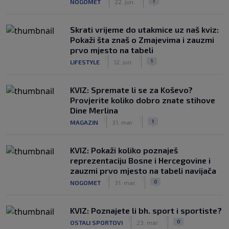
1
NOGOMET
22. jun.
Skrati vrijeme do utakmice uz naš kviz:
Pokaži šta znaš o Zmajevima i zauzmi
prvo mjesto na tabeli
|
|
1
LIFESTYLE
12. jun.
KVIZ: Spremate li se za Koševo?
Provjerite koliko dobro znate stihove
Dine Merlina
|
|
1
MAGAZIN
31. mar.
KVIZ: Pokaži koliko poznaješ
reprezentaciju Bosne i Hercegovine i
zauzmi prvo mjesto na tabeli navijača
|
|
0
NOGOMET
31. mar.
KVIZ: Poznajete li bh. sport i sportiste?
|
|
0
OSTALI SPORTOVI
23. mar.