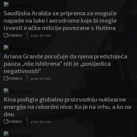
Saudijska Arabija se priprema za moguće
napade na luke i aerodrome koje bi mogle
izvesti iračke milicije povezane s Hutima
|
FORBES
prije 34 min.
Ariana Grande poručuje da njena predstojeća
pauza „nije ishitrena“ niti je „posljedica
negativnosti“
|
FORBES
prije 42 min.
Kina podigla globalnu proizvodnju nuklearne
energije na rekordni nivo: Ko je na vrhu, a ko na
dnu
|
FORBES
prije 46 min.