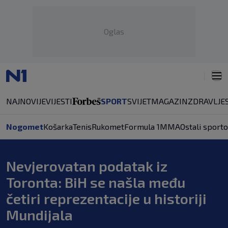
Oglas
NAJNOVIJE
VIJESTI
SPORT
SVIJET
MAGAZIN
ZDRAVLJE
Nogomet
Košarka
Tenis
Rukomet
Formula 1
MMA
Ostali sporto
Nevjerovatan podatak iz
Toronta: BiH se našla među
četiri reprezentacije u historiji
Mundijala