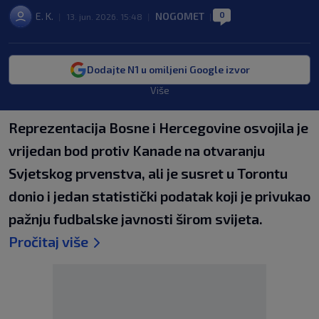
0
E. K.
NOGOMET
|
13. jun. 2026. 15:48
|
|
Dodajte N1 u omiljeni Google izvor
Više
Reprezentacija Bosne i Hercegovine osvojila je
vrijedan bod protiv Kanade na otvaranju
Svjetskog prvenstva, ali je susret u Torontu
donio i jedan statistički podatak koji je privukao
pažnju fudbalske javnosti širom svijeta.
Pročitaj više