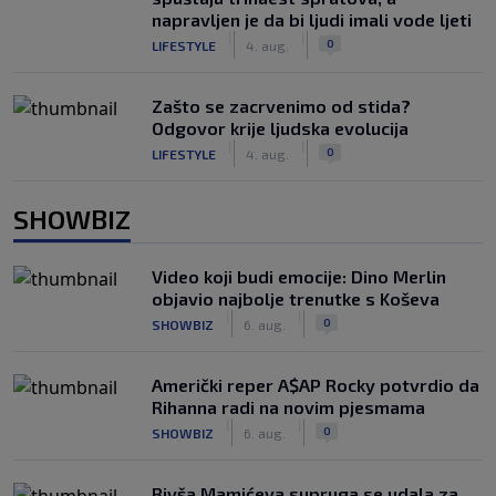
napravljen je da bi ljudi imali vode ljeti
|
|
0
LIFESTYLE
4. aug.
Zašto se zacrvenimo od stida?
Odgovor krije ljudska evolucija
|
|
0
LIFESTYLE
4. aug.
SHOWBIZ
Video koji budi emocije: Dino Merlin
objavio najbolje trenutke s Koševa
|
|
0
SHOWBIZ
6. aug.
Američki reper A$AP Rocky potvrdio da
Rihanna radi na novim pjesmama
|
|
0
SHOWBIZ
6. aug.
Bivša Mamićeva supruga se udala za