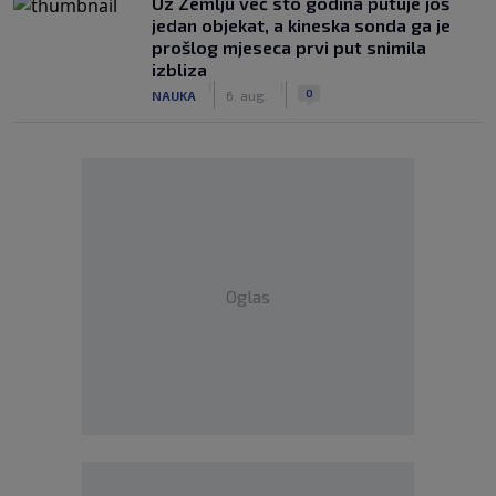
Uz Zemlju već sto godina putuje još
jedan objekat, a kineska sonda ga je
prošlog mjeseca prvi put snimila
izbliza
|
|
0
NAUKA
6. aug.
Oglas