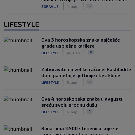
|
|
0
ZDRAVLJE
4. aug.
LIFESTYLE
Ova 3 horoskopska znaka najčešće
grade uspješne karijere
|
|
0
LIFESTYLE
prije 1 h
Zaboravite na velike račune: Rashladite
dom pametnije, jeftinije i bez klime
|
|
0
LIFESTYLE
5. aug.
Ova 4 horoskopska znaka u avgustu
sreću svoju srodnu dušu
|
|
0
LIFESTYLE
5. aug.
Bunar imа 3.500 stepenica koje se
spuštaju trinaest spratova, a