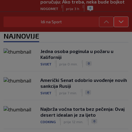
poručuju: Ako treba, neka bude bojkot
|
|
0
NOGOMET
prije 3 h
Zvanično: Samed Baždar ima novi klub,
Idi na Sport
zadužio broj sa velikom "težinom"
|
|
0
NOGOMET
prije 5 h
NAJNOVIJE
Prije nekoliko godina zaludjela je
internet, a onda nestala iz javnosti: Svi
Jedna osoba poginula u požaru u
se pitaju gdje je i šta radi (VIDEO)
Kaliforniji
|
|
0
OSTALI SPORTOVI
prije 5 h
|
|
0
SVIJET
prije 0 min.
Američki Senat odobrio uvođenje novih
sankcija Rusiji
|
|
0
SVIJET
prije 7 min.
Najbrža voćna torta bez pečenja: Ovaj
desert idealan je za ljeto
|
|
0
COOKING
prije 12 min.