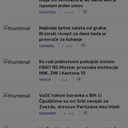
ispunjen jedan uslov
|
|
0
LIFESTYLE
5. aug.
Najbolja ljetna salata od graha:
Brzinski recept za dane kada je
prevruće za kuhanje
|
|
0
COOKING
6. aug.
Ko ruši jedinstveni policijski sistem
FBiH? NS Mostar prozvala institucije
HNK, ZHK i Kantona 10
|
|
0
VIJESTI
7. aug.
Vučić tokom boravka u BiH: U
Čipuljićima su svi Srbi navijali za
Zvezdu, dresove Partizana nisu htjeli
|
|
0
NOGOMET
6. aug.