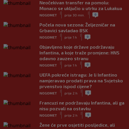
Neočekivan transfer na pomolu:
Monaco se uključio u utrku za Lukakua
|
|
0
NOGOMET
prije 30 min.
Počela nova sezona: Željezničar na
Grbavici savladao BSK
|
|
0
NOGOMET
prije 1 h
Objavljeno koje države podržavaju
Infantina, a koje traže promjene: HNS
odavno zauzeo stranu
|
|
0
NOGOMET
prije 1 h
UEFA pokreće istragu: Je li Infantino
namjeravao prodati prava na Svjetsko
prvenstvo ispod cijene?
|
|
0
NOGOMET
prije 2 h
Francuzi ne podržavaju Infantina, ali ga
nisu pozvali na ostavku
|
|
0
NOGOMET
prije 2 h
Žene će prve osjetiti posljedice, ali