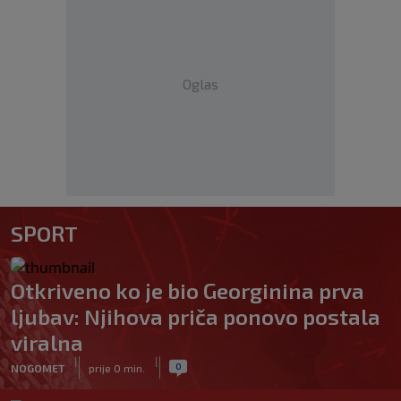
Oglas
SPORT
Otkriveno ko je bio Georginina prva
ljubav: Njihova priča ponovo postala
viralna
|
|
0
NOGOMET
prije 0 min.