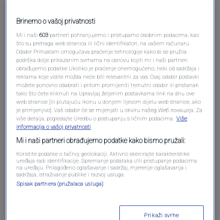
Pošalji komentar
Brinemo o vašoj privatnosti
Mi i naši
603
partneri pohranjujemo i pristupamo osobnim podacima, kao
što su pretraga web stranica ili lični identifikatori, na vašem računaru .
Odabir Prihvatam omogućava praćenje tehnologije kako bi se pružila
podrška dolje prikazanim svrhama na osnovu kojih mi i naši partneri
obrađujemo podatke Ukoliko je praćenje onemogućeno, neki od sadržaja i
reklama koje vidite možda neće biti relevantni za vas. Ovaj odabir postavki
možete ponovno odabrati i pritom promijeniti trenutni odabir ili pristanak
tako što ćete kliknuti na Upravljaj željenim postavkama link na dnu ove
web stranice [ili plutajuću ikonu u donjem lijevom dijelu web stranice, ako
je primjenjivo]. Vaš odabir će se mijenjati u okviru našeg Wеб локација. Za
Oglas
više detalja, pogledajte Uredbu o postupanju s ličnim podacima.
Više
informacija o vašoj privatnosti
Mi i naši partneri obrađujemo podatke kako bismo pružali:
Koristite podatke o tačnoj geolokaciji. Aktivno skenirajte karakteristike
uređaja radi identifikacije. Spremanje podataka i/ili pristupanje podacima
na uređaju. Prilagođeno oglašavanje i sadržaj, mjerenje oglašavanja i
sadržaja, istraživanje publike i razvoj usluga.
Spisak partnera (pružalaca usluga)
Prikaži svrhe