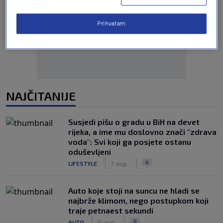
Oglas
Prihvatam
NAJČITANIJE
Susjedi pišu o gradu u BiH na devet
rijeka, a ime mu doslovno znači "zdrava
voda": Svi koji ga posjete ostanu
oduševljeni
|
|
0
LIFESTYLE
7. aug.
Auto koje stoji na suncu ne hladi se
najbrže klimom, nego postupkom koji
traje petnaest sekundi
|
|
0
AUTO
6. aug.