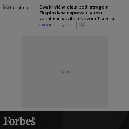
Dva krivična djela pod istragom:
Eksplozivna naprava u Vitezu i
zapaljeno vozilo u Novom Travniku
|
|
0
VIJESTI
prije 2 h
Oglas