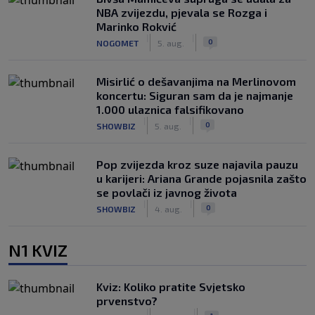
NBA zvijezdu, pjevala se Rozga i
Marinko Rokvić
|
|
0
NOGOMET
5. aug.
Misirlić o dešavanjima na Merlinovom
koncertu: Siguran sam da je najmanje
1.000 ulaznica falsifikovano
|
|
0
SHOWBIZ
5. aug.
Pop zvijezda kroz suze najavila pauzu
u karijeri: Ariana Grande pojasnila zašto
se povlači iz javnog života
|
|
0
SHOWBIZ
4. aug.
N1 KVIZ
Kviz: Koliko pratite Svjetsko
prvenstvo?
|
|