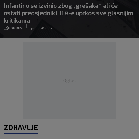
Infantino se izvinio zbog „grešaka“, ali će
ostati predsjednik FIFA-e uprkos sve glasnijim
kritikama
|
FORBES
prije 50 min.
Oglas
ZDRAVLJE