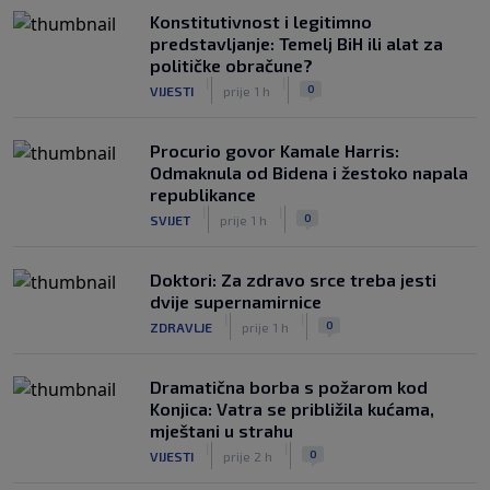
Konstitutivnost i legitimno
predstavljanje: Temelj BiH ili alat za
političke obračune?
|
|
0
VIJESTI
prije 1 h
Procurio govor Kamale Harris:
Odmaknula od Bidena i žestoko napala
republikance
|
|
0
SVIJET
prije 1 h
Doktori: Za zdravo srce treba jesti
dvije supernamirnice
|
|
0
ZDRAVLJE
prije 1 h
Dramatična borba s požarom kod
Konjica: Vatra se približila kućama,
mještani u strahu
|
|
0
VIJESTI
prije 2 h