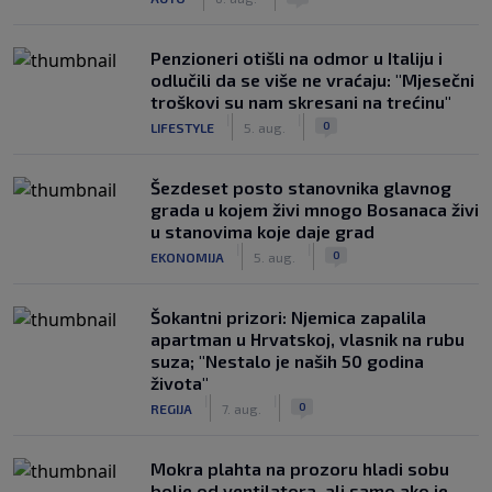
Penzioneri otišli na odmor u Italiju i
odlučili da se više ne vraćaju: "Mjesečni
troškovi su nam skresani na trećinu"
|
|
0
LIFESTYLE
5. aug.
Šezdeset posto stanovnika glavnog
grada u kojem živi mnogo Bosanaca živi
u stanovima koje daje grad
|
|
0
EKONOMIJA
5. aug.
Šokantni prizori: Njemica zapalila
apartman u Hrvatskoj, vlasnik na rubu
suza; "Nestalo je naših 50 godina
života"
|
|
0
REGIJA
7. aug.
Mokra plahta na prozoru hladi sobu
bolje od ventilatora, ali samo ako je