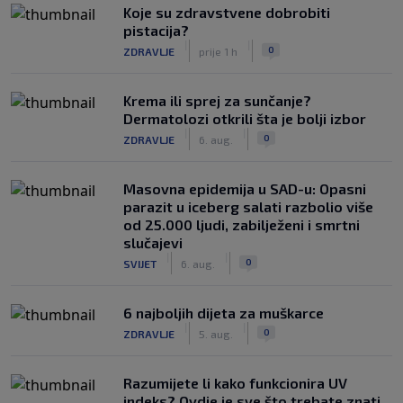
Koje su zdravstvene dobrobiti
pistacija?
|
|
0
ZDRAVLJE
prije 1 h
Krema ili sprej za sunčanje?
Dermatolozi otkrili šta je bolji izbor
|
|
0
ZDRAVLJE
6. aug.
Masovna epidemija u SAD-u: Opasni
parazit u iceberg salati razbolio više
od 25.000 ljudi, zabilježeni i smrtni
slučajevi
|
|
0
SVIJET
6. aug.
6 najboljih dijeta za muškarce
|
|
0
ZDRAVLJE
5. aug.
Razumijete li kako funkcionira UV
indeks? Ovdje je sve što trebate znati