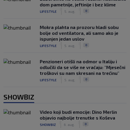
dom pametnije, jeftinije i bez klime
|
|
0
LIFESTYLE
5. aug.
Mokra plahta na prozoru hladi sobu
bolje od ventilatora, ali samo ako je
ispunjen jedan uslov
|
|
0
LIFESTYLE
5. aug.
Penzioneri otišli na odmor u Italiju i
odlučili da se više ne vraćaju: "Mjesečni
troškovi su nam skresani na trećinu"
|
|
0
LIFESTYLE
5. aug.
SHOWBIZ
Video koji budi emocije: Dino Merlin
objavio najbolje trenutke s Koševa
|
|
0
SHOWBIZ
6. aug.