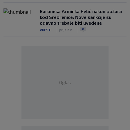
Baronesa Arminka Helić nakon požara
kod Srebrenice: Nove sankcije su
odavno trebale biti uvedene
|
|
0
VIJESTI
prije 6 h
Oglas