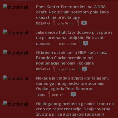
Enes Kanter Freedom želi na WNBA
draft: Neobičnim potezom pokušava
ukazati na pravila lige
|
|
0
KOŠARKA
prije 16 min
Jakirovićev Hull City doživio prvi poraz
na pripremama, bolji bio Eintracht
|
|
0
NOGOMET
prije 19 min
Otkriven uzrok smrti NBA košarkaša:
Brandon Clarke preminuo od
kombinacije heroina i kokaina
|
|
0
KOŠARKA
prije 23 min
Nekada je vladao svjetskim tenisom,
danas ga mnogi jedva prepoznaju:
Ovako izgleda Pete Sampras
|
|
0
TENIS
prije 1 h
Od ilegalnog prelaska granice i rada na
crno do reprezentacije: Nevjerovatna
životna priča albanskog fudbalera