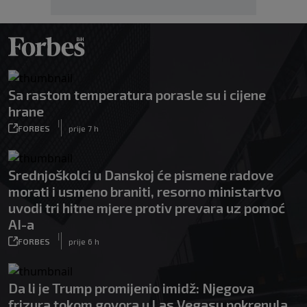
Sa rastom temperatura porasle su i cijene
hrane
|
FORBES
prije 7 h
Srednjoškolci u Danskoj će pismene radove
morati i usmeno braniti, resorno ministartvo
uvodi tri hitne mjere protiv prevara uz pomoć
AI-a
|
FORBES
prije 6 h
Da li je Trump promijenio imidž: Njegova
frizura tokom govora u Las Vegasu pokrenula