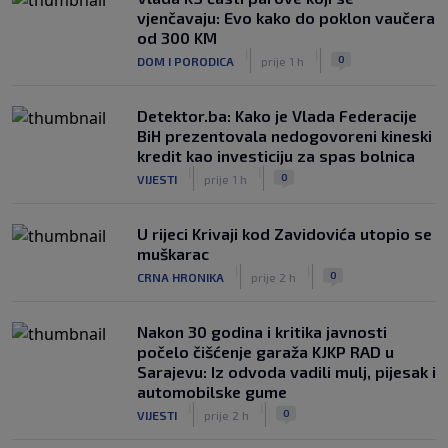
vjenčavaju: Evo kako do poklon vaučera
od 300 KM
|
|
0
DOM I PORODICA
prije 1 h
Detektor.ba: Kako je Vlada Federacije
BiH prezentovala nedogovoreni kineski
kredit kao investiciju za spas bolnica
|
|
0
VIJESTI
prije 1 h
U rijeci Krivaji kod Zavidovića utopio se
muškarac
|
|
0
CRNA HRONIKA
prije 2 h
Nakon 30 godina i kritika javnosti
počelo čišćenje garaža KJKP RAD u
Sarajevu: Iz odvoda vadili mulj, pijesak i
automobilske gume
|
|
0
VIJESTI
prije 2 h