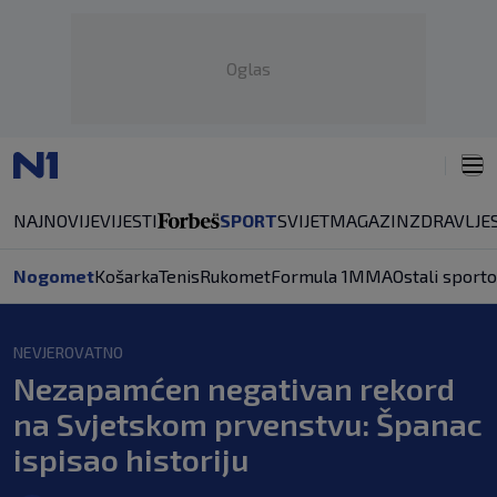
Oglas
NAJNOVIJE
VIJESTI
SPORT
SVIJET
MAGAZIN
ZDRAVLJE
Nogomet
Košarka
Tenis
Rukomet
Formula 1
MMA
Ostali sporto
NEVJEROVATNO
Nezapamćen negativan rekord
na Svjetskom prvenstvu: Španac
ispisao historiju