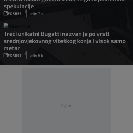
spekulacije
|
FORBES
prije 7 h
Treći unikatni Bugatti nazvan je po vrsti
srednjovjekovnog viteškog konja i visok samo
metar
|
FORBES
prije 6 h
Oglas