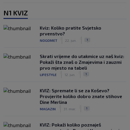
N1 KVIZ
Kviz: Koliko pratite Svjetsko
prvenstvo?
|
|
1
NOGOMET
22. jun.
Skrati vrijeme do utakmice uz naš kviz:
Pokaži šta znaš o Zmajevima i zauzmi
prvo mjesto na tabeli
|
|
1
LIFESTYLE
12. jun.
KVIZ: Spremate li se za Koševo?
Provjerite koliko dobro znate stihove
Dine Merlina
|
|
1
MAGAZIN
31. mar.
KVIZ: Pokaži koliko poznaješ