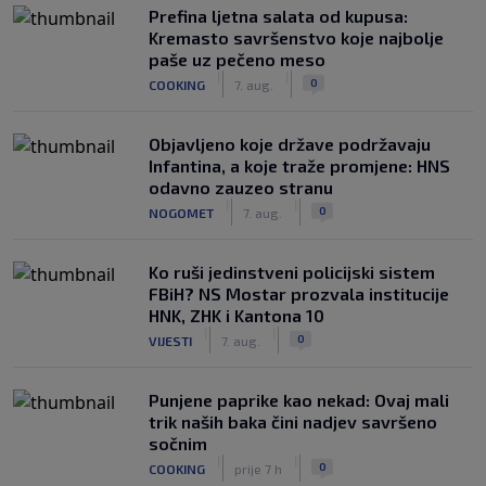
Prefina ljetna salata od kupusa:
Kremasto savršenstvo koje najbolje
paše uz pečeno meso
|
|
0
COOKING
7. aug.
Objavljeno koje države podržavaju
Infantina, a koje traže promjene: HNS
odavno zauzeo stranu
|
|
0
NOGOMET
7. aug.
Ko ruši jedinstveni policijski sistem
FBiH? NS Mostar prozvala institucije
HNK, ZHK i Kantona 10
|
|
0
VIJESTI
7. aug.
Punjene paprike kao nekad: Ovaj mali
trik naših baka čini nadjev savršeno
sočnim
|
|
0
COOKING
prije 7 h