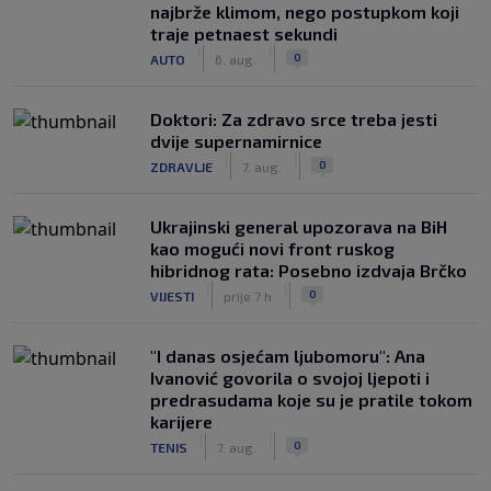
najbrže klimom, nego postupkom koji
traje petnaest sekundi
|
|
0
AUTO
6. aug.
Doktori: Za zdravo srce treba jesti
dvije supernamirnice
|
|
0
ZDRAVLJE
7. aug.
Ukrajinski general upozorava na BiH
kao mogući novi front ruskog
hibridnog rata: Posebno izdvaja Brčko
|
|
0
VIJESTI
prije 7 h
"I danas osjećam ljubomoru": Ana
Ivanović govorila o svojoj ljepoti i
predrasudama koje su je pratile tokom
karijere
|
|
0
TENIS
7. aug.