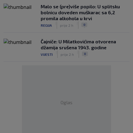
Malo se (pre)više popilo: U splitsku
bolnicu doveden muškarac sa 6,2
promila alkohola u krvi
|
|
0
REGIJA
prije 2 h
Čajniče: U Milatkovićima otvorena
džamija srušena 1943. godine
|
|
0
VIJESTI
prije 2 h
Oglas