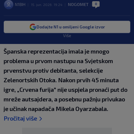
0
N1BIH
NOGOMET
|
15. jun. 2026. 19:24
|
|
Dodajte N1 u omiljeni Google izvor
Više
Španska reprezentacija imala je mnogo
problema u prvom nastupu na Svjetskom
prvenstvu protiv debitanta, selekcije
Zelenortskih Otoka. Nakon prvih 45 minuta
igre, „Crvena furija“ nije uspjela pronaći put do
mreže autsajdera, a posebnu pažnju privukao
je učinak napadača Mikela Oyarzabala.
Pročitaj više