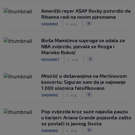
Američki reper A$AP Rocky potvrdio da
Rihanna radi na novim pjesmama
|
|
0
SHOWBIZ
6. aug.
Bivša Mamićeva supruga se udala za
NBA zvijezdu, pjevala se Rozga i
Marinko Rokvić
|
|
0
NOGOMET
5. aug.
Misirlić o dešavanjima na Merlinovom
koncertu: Siguran sam da je najmanje
1.000 ulaznica falsifikovano
|
|
0
SHOWBIZ
5. aug.
Pop zvijezda kroz suze najavila pauzu
u karijeri: Ariana Grande pojasnila zašto
se povlači iz javnog života
|
|
0
SHOWBIZ
4. aug.