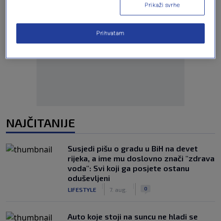
Prikaži svrhe
Prihvatam
Oglas
NAJČITANIJE
Susjedi pišu o gradu u BiH na devet
rijeka, a ime mu doslovno znači "zdrava
voda": Svi koji ga posjete ostanu
oduševljeni
|
|
0
LIFESTYLE
7. aug.
Auto koje stoji na suncu ne hladi se