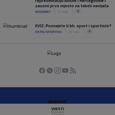
reprezentaciju Bosne i Hercegovine i
zauzmi prvo mjesto na tabeli navijača
|
|
0
NOGOMET
31. mar.
KVIZ: Poznajete li bh. sport i sportiste?
|
|
0
OSTALI SPORTOVI
23. mar.
NAJNOVIJE
VIJESTI
Kontakt