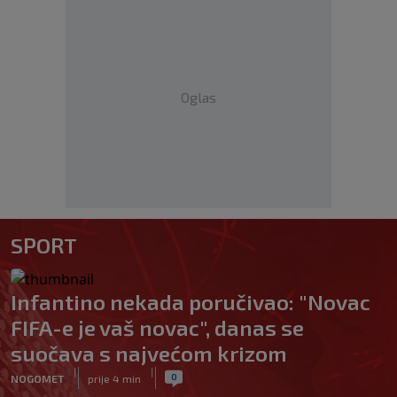
Oglas
SPORT
Infantino nekada poručivao: "Novac
FIFA-e je vaš novac", danas se
suočava s najvećom krizom
|
|
0
NOGOMET
prije 4 min