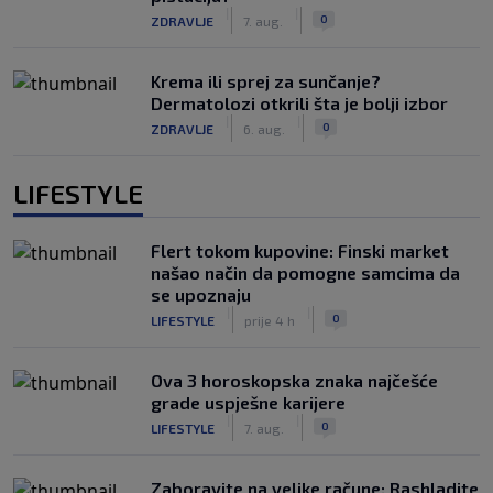
|
|
0
ZDRAVLJE
7. aug.
Krema ili sprej za sunčanje?
Dermatolozi otkrili šta je bolji izbor
|
|
0
ZDRAVLJE
6. aug.
LIFESTYLE
Flert tokom kupovine: Finski market
našao način da pomogne samcima da
se upoznaju
|
|
0
LIFESTYLE
prije 4 h
Ova 3 horoskopska znaka najčešće
grade uspješne karijere
|
|
0
LIFESTYLE
7. aug.
Zaboravite na velike račune: Rashladite