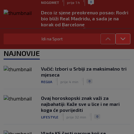
|
|
0
NOGOMET
prije 1 h
Deco iz sjene preokrenuo posao: Rodri
bio bliži Real Madridu, a sada je na
korak od Barcelone
|
|
0
NOGOMET
prije 1 h
Idi na Sport
River Plate napravio veliki posao:
Reprezentativac Argentine stigao iz
NAJNOVIJE
Atlético Madrida
|
|
0
NOGOMET
prije 1 h
Vučić: Izbori u Srbiji za maksimalno tri
Gasol savjetovao Wembanyamu:
mjeseca
Najopasniji je u reketu, ali mora
|
|
0
REGIJA
prije 4 min
dodatno ojačati
|
|
0
KOŠARKA
prije 1 h
Ovaj horoskopski znak važi za
najbahatiji: Kaže sve u lice i ne mari
koga će povrijediti
|
|
0
LIFESTYLE
prije 32 min
Vlada KS časti parove koji se