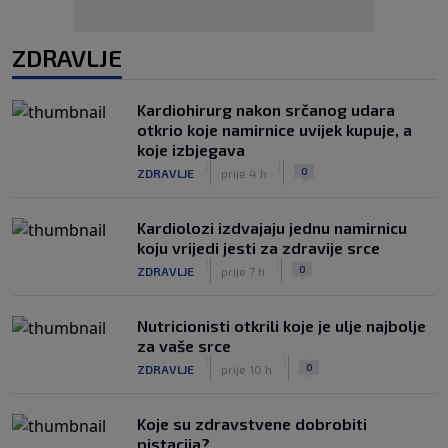
ZDRAVLJE
Kardiohirurg nakon srčanog udara
otkrio koje namirnice uvijek kupuje, a
koje izbjegava
|
|
0
ZDRAVLJE
prije 4 h
Kardiolozi izdvajaju jednu namirnicu
koju vrijedi jesti za zdravije srce
|
|
0
ZDRAVLJE
prije 7 h
Nutricionisti otkrili koje je ulje najbolje
za vaše srce
|
|
0
ZDRAVLJE
prije 10 h
Koje su zdravstvene dobrobiti
pistacija?