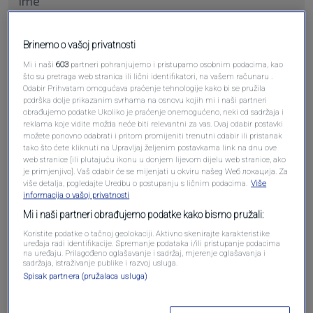
Brinemo o vašoj privatnosti
Pošalji komentar
Mi i naši
603
partneri pohranjujemo i pristupamo osobnim podacima, kao
što su pretraga web stranica ili lični identifikatori, na vašem računaru .
Odabir Prihvatam omogućava praćenje tehnologije kako bi se pružila
podrška dolje prikazanim svrhama na osnovu kojih mi i naši partneri
obrađujemo podatke Ukoliko je praćenje onemogućeno, neki od sadržaja i
reklama koje vidite možda neće biti relevantni za vas. Ovaj odabir postavki
možete ponovno odabrati i pritom promijeniti trenutni odabir ili pristanak
tako što ćete kliknuti na Upravljaj željenim postavkama link na dnu ove
web stranice [ili plutajuću ikonu u donjem lijevom dijelu web stranice, ako
je primjenjivo]. Vaš odabir će se mijenjati u okviru našeg Wеб локација. Za
više detalja, pogledajte Uredbu o postupanju s ličnim podacima.
Više
informacija o vašoj privatnosti
Oglas
Mi i naši partneri obrađujemo podatke kako bismo pružali:
Koristite podatke o tačnoj geolokaciji. Aktivno skenirajte karakteristike
uređaja radi identifikacije. Spremanje podataka i/ili pristupanje podacima
na uređaju. Prilagođeno oglašavanje i sadržaj, mjerenje oglašavanja i
sadržaja, istraživanje publike i razvoj usluga.
Spisak partnera (pružalaca usluga)