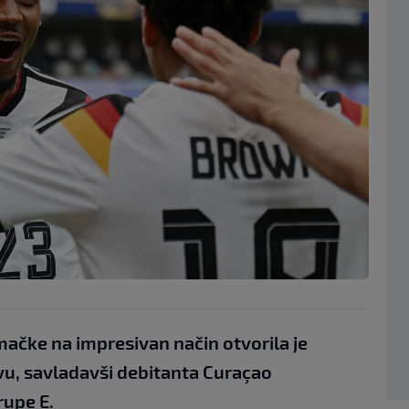
ačke na impresivan način otvorila je
u, savladavši debitanta Curaçao
rupe E.