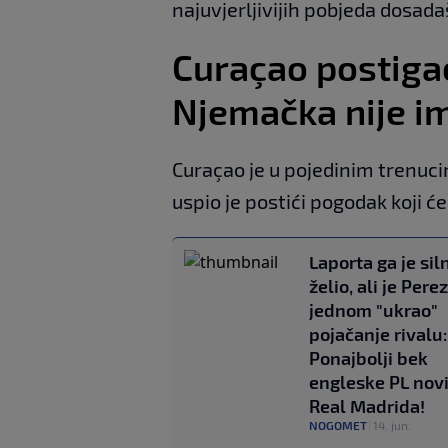
najuvjerljivijih pobjeda dosadaš
Curaçao postigao 
Njemačka nije im
Curaçao je u pojedinim trenuci
uspio je postići pogodak koji će
Laporta ga je sil
želio, ali je Perez
jednom "ukrao"
pojačanje rivalu:
Ponajbolji bek
engleske PL novi
Real Madrida!
NOGOMET
|
14. jun.