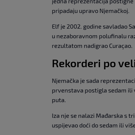
jedna reprezentacija postigne s
pripadaju upravo Njemačkoj.
Elf je 2002. godine savladao Sa
u nezaboravnom polufinalu razbi
rezultatom nadigrao Curaçao.
Rekorderi po ve
Njemačka je sada reprezentacija
prvenstava postigla sedam ili 
puta.
Iza nje se nalazi Mađarska s tr
uspijevao doći do sedam ili v