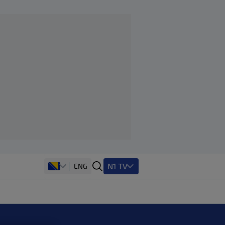
N1 TV
ENG