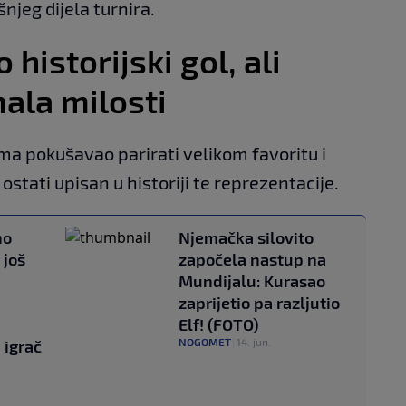
njeg dijela turnira.
historijski gol, ali
ala milosti
ma pokušavao parirati velikom favoritu i
 ostati upisan u historiji te reprezentacije.
no
Njemačka silovito
 još
započela nastup na
Mundijalu: Kurasao
zaprijetio pa razljutio
Elf! (FOTO)
NOGOMET
|
14. jun.
 igrač