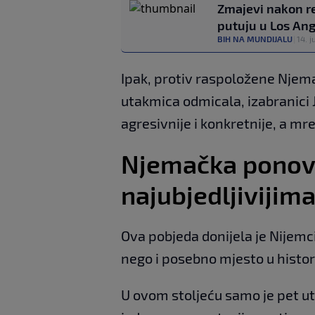
Zmajevi nakon rem
putuju u Los An
BIH NA MUNDIJALU
|
14. j
Ipak, protiv raspoložene Njema
utakmica odmicala, izabranici 
agresivnije i konkretnije, a mr
Njemačka pono
najubjedljivijima 
Ova pobjeda donijela je Nijemci
nego i posebno mjesto u histor
U ovom stoljeću samo je pet u