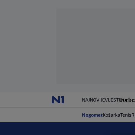
NAJNOVIJE
VIJESTI
Nogomet
Košarka
Tenis
R