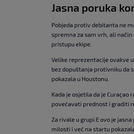
Jasna poruka kon
Pobjeda protiv debitanta ne m
spremna za sam vrh, ali način 
pristupu ekipe.
Velike reprezentacije ovakve u
bez dopuštanja protivniku da s
pokazala u Houstonu.
Kada je osjetila da je Curaçao r
povećavati prednost i graditi r
Za rivale u grupi E ovo je jasn
milosti i već na startu pokazal