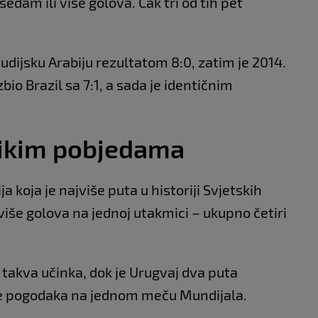
edam ili više golova. Čak tri od tih pet
udijsku Arabiju rezultatom 8:0, zatim je 2014.
o Brazil sa 7:1, a sada je identičnim
likim pobjedama
 koja je najviše puta u historiji Svjetskih
više golova na jednoj utakmici – ukupno četiri
i takva učinka, dok je Urugvaj dva puta
iše pogodaka na jednom meču Mundijala.