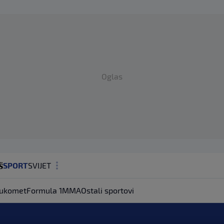
Oglas
SPORT
SVIJET
MAGAZIN
ukomet
Formula 1
MMA
Ostali sportovi
ZDRAVLJE