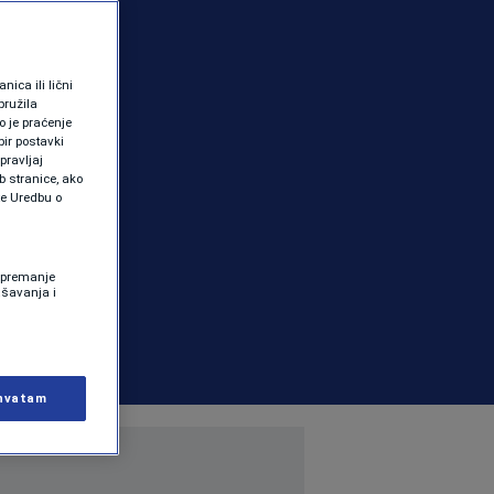
ica ili lični
pružila
 je praćenje
ir postavki
pravljaj
b stranice, ako
te Uredbu o
 Spremanje
ašavanja i
hvatam