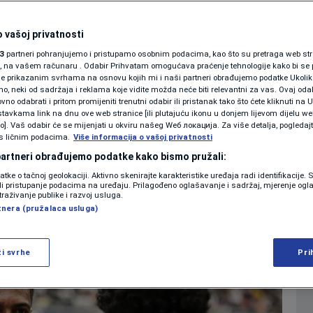
noć ispisala povijest
SHOWBIZ
KOLUMNE
 vašoj privatnosti
 niko nikad nije
3
partneri pohranjujemo i pristupamo osobnim podacima, kao što su pretraga web stran
ori, na vašem računaru . Odabir Prihvatam omogućava praćenje tehnologije kako bi se 
je prikazanim svrhama na osnovu kojih mi i naši partneri obrađujemo podatke Ukoliko
 neki od sadržaja i reklama koje vidite možda neće biti relevantni za vas. Ovaj odab
PODCAST
no odabrati i pritom promijeniti trenutni odabir ili pristanak tako što ćete kliknuti na U
tavkama link na dnu ove web stranice [ili plutajuću ikonu u donjem lijevom dijelu we
1
OGOMET
komentara
|
N1 SPECIJAL
vo]. Vaš odabir će se mijenjati u okviru našeg Wеб локација. Za više detalja, pogledaj
s ličnim podacima.
Više informacija o vašoj privatnosti
FENOMENI
 partneri obrađujemo podatke kako bismo pružali:
Više
datke o tačnoj geolokaciji. Aktivno skenirajte karakteristike uređaja radi identifikacije.
NEISTRAŽENO
ili pristupanje podacima na uređaju. Prilagođeno oglašavanje i sadržaj, mjerenje ogl
traživanje publike i razvoj usluga.
tnera (pružalaca usluga)
VIRALNO
FOTO
ži svrhe
Pri
PROMO
VIDEO