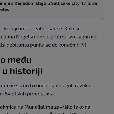
ija s Kanadom stigli u Salt Lake City, 17. juna
geles
un.
čke nije imao realne šanse. Kako je
Juliana Nagelsmanna igrali su sve sigurnije,
eža debitanta punila se do konačnih 7:1.
vo među
u historiji
ma ne samo tri boda i sjajnu gol-razliku,
iji Svjetskih prvenstava.
takmica na Mundijalima završilo tako da