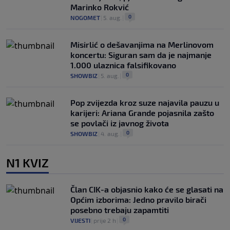
Marinko Rokvić
0
NOGOMET
|
5. aug.
|
Misirlić o dešavanjima na Merlinovom
koncertu: Siguran sam da je najmanje
1.000 ulaznica falsifikovano
0
SHOWBIZ
|
5. aug.
|
Pop zvijezda kroz suze najavila pauzu u
karijeri: Ariana Grande pojasnila zašto
se povlači iz javnog života
0
SHOWBIZ
|
4. aug.
|
N1 KVIZ
Član CIK-a objasnio kako će se glasati na
Općim izborima: Jedno pravilo birači
posebno trebaju zapamtiti
0
VIJESTI
|
prije 2 h
|