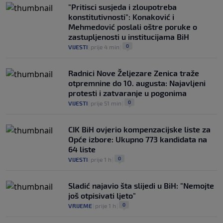
javnu podršku jednog nogometnog
"Pritisci susjeda i zloupotreba
saveza, ali i jednu kritiku
konstitutivnosti": Konaković i
0
NOGOMET
|
prije 4 h
|
Mehmedović poslali oštre poruke o
zastupljenosti u institucijama BiH
0
VIJESTI
|
prije 4 min
|
Radnici Nove Željezare Zenica traže
otpremnine do 10. augusta: Najavljeni
protesti i zatvaranje u pogonima
0
VIJESTI
|
prije 51 min
|
CIK BiH ovjerio kompenzacijske liste za
Opće izbore: Ukupno 773 kandidata na
64 liste
0
VIJESTI
|
prije 1 h
|
Sladić najavio šta slijedi u BiH: "Nemojte
još otpisivati ljeto"
0
VRIJEME
|
prije 1 h
|