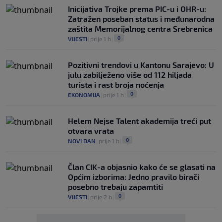
Inicijativa Trojke prema PIC-u i OHR-u:
Zatražen poseban status i međunarodna
zaštita Memorijalnog centra Srebrenica
0
VIJESTI
|
prije 1 h
|
Pozitivni trendovi u Kantonu Sarajevo: U
julu zabilježeno više od 112 hiljada
turista i rast broja noćenja
0
EKONOMIJA
|
prije 1 h
|
Helem Nejse Talent akademija treći put
otvara vrata
0
NOVI DAN
|
prije 1 h
|
Član CIK-a objasnio kako će se glasati na
Općim izborima: Jedno pravilo birači
posebno trebaju zapamtiti
0
VIJESTI
|
prije 2 h
|