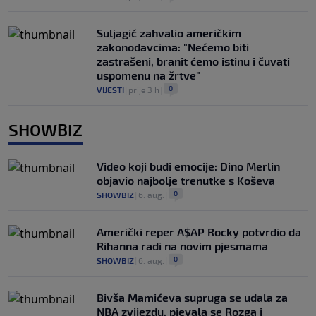
Suljagić zahvalio američkim
zakonodavcima: "Nećemo biti
zastrašeni, branit ćemo istinu i čuvati
uspomenu na žrtve"
0
VIJESTI
|
prije 3 h
|
SHOWBIZ
Video koji budi emocije: Dino Merlin
objavio najbolje trenutke s Koševa
0
SHOWBIZ
|
6. aug.
|
Američki reper A$AP Rocky potvrdio da
Rihanna radi na novim pjesmama
0
SHOWBIZ
|
6. aug.
|
Bivša Mamićeva supruga se udala za
NBA zvijezdu, pjevala se Rozga i