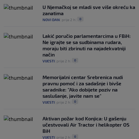
U Njemačkoj se mladi sve više okreću ka
zanatima
0
NOVI DAN
|
prije 2 h
|
Lakić poručio parlamentarcima u FBiH:
Ne igrajte se sa sudbinama rudara,
moraju biti zbrinuti na najadekvatniji
način
0
VIJESTI
|
prije 2 h
|
Memorijalni centar Srebrenica nudi
pravnu pomoć i za sadašnje i bivše
saradnike: "Ako dobijete poziv na
saslušanje, javite nam se"
0
VIJESTI
|
prije 2 h
|
Aktivan požar kod Konjica: U gašenju
učestvovali Air Tractor i helikopter OS
BiH
0
VIJESTI
|
prije 2 h
|