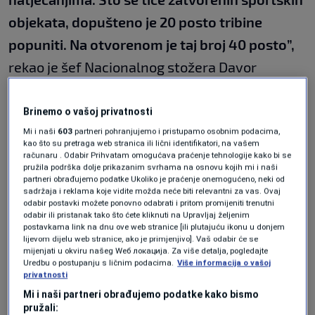
objekata, dopušteno je 20 posto tribine
popuniti. Na otvorenom je taj broj 40 posto”,
rekao je šef Nacionalnog stožera Davor
Božinović.
Brinemo o vašoj privatnosti
I dalje će za ulazak biti potrebne COVID
Mi i naši
603
partneri pohranjujemo i pristupamo osobnim podacima,
kao što su pretraga web stranica ili lični identifikatori, na vašem
potvrde. Najviše će ‘patiti’ dvoranski sportovi
računaru . Odabir Prihvatam omogućava praćenje tehnologije kako bi se
pružila podrška dolje prikazanim svrhama na osnovu kojih mi i naši
poput košarke, rukometa i futsala.
partneri obrađujemo podatke Ukoliko je praćenje onemogućeno, neki od
sadržaja i reklama koje vidite možda neće biti relevantni za vas. Ovaj
odabir postavki možete ponovno odabrati i pritom promijeniti trenutni
odabir ili pristanak tako što ćete kliknuti na Upravljaj željenim
Ako takve mjere ostanu na snazi do 9.
postavkama link na dnu ove web stranice [ili plutajuću ikonu u donjem
lijevom dijelu web stranice, ako je primjenjivo]. Vaš odabir će se
februara, propast će plan Hajdukovih navijača
mijenjati u okviru našeg Wеб локација. Za više detalja, pogledajte
Uredbu o postupanju s ličnim podacima.
Više informacija o vašoj
iz DPH Šibenik koji su pokrenuli inicijativu da se
privatnosti
poljudske tribine napune za utakmicu juniorske
Mi i naši partneri obrađujemo podatke kako bismo
pružali:
Lige prvaka, kada u goste ‘bilim tićima’ stiže