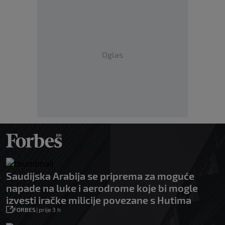
Oglas
Saudijska Arabija se priprema za moguće
napade na luke i aerodrome koje bi mogle
izvesti iračke milicije povezane s Hutima
FORBES
|
prije 3 h