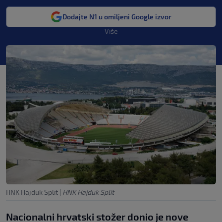
Dodajte N1 u omiljeni Google izvor
Više
HNK Hajduk Split
|
HNK Hajduk Split
Nacionalni hrvatski stožer donio je nove