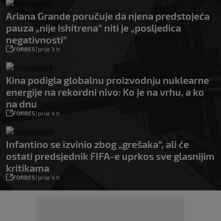
Ariana Grande poručuje da njena predstojeća
pauza „nije ishitrena“ niti je „posljedica
negativnosti“
FORBES
|
prije 3 h
Kina podigla globalnu proizvodnju nuklearne
energije na rekordni nivo: Ko je na vrhu, a ko
na dnu
FORBES
|
prije 4 h
Infantino se izvinio zbog „grešaka“, ali će
ostati predsjednik FIFA-e uprkos sve glasnijim
kritikama
FORBES
|
prije 4 h