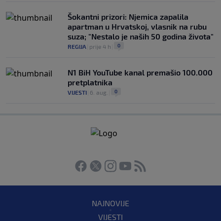
Šokantni prizori: Njemica zapalila
apartman u Hrvatskoj, vlasnik na rubu
suza; "Nestalo je naših 50 godina života"
0
REGIJA
|
prije 4 h
|
N1 BiH YouTube kanal premašio 100.000
pretplatnika
0
VIJESTI
|
6. aug.
|
NAJNOVIJE
VIJESTI