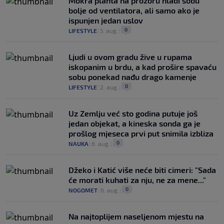
Mokra plahta na prozoru hladi sobu
bolje od ventilatora, ali samo ako je
ispunjen jedan uslov
0
LIFESTYLE
|
5. aug.
|
Ljudi u ovom gradu žive u rupama
iskopanim u brdu, a kad prošire spavaću
sobu ponekad nađu drago kamenje
0
LIFESTYLE
|
2. aug.
|
Uz Zemlju već sto godina putuje još
jedan objekat, a kineska sonda ga je
prošlog mjeseca prvi put snimila izbliza
0
NAUKA
|
6. aug.
|
Džeko i Katić više neće biti cimeri: "Sada
će morati kuhati za nju, ne za mene..."
0
NOGOMET
|
6. aug.
|
Na najtoplijem naseljenom mjestu na