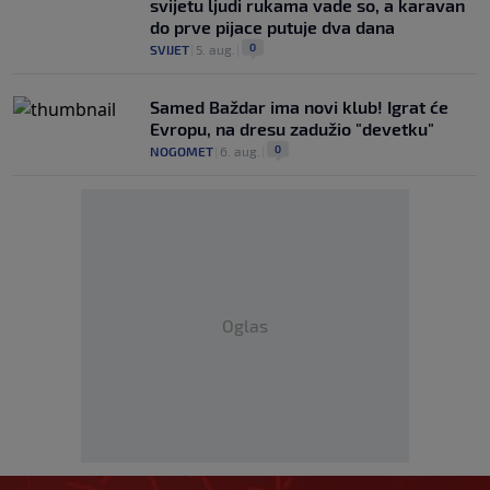
svijetu ljudi rukama vade so, a karavan
do prve pijace putuje dva dana
0
SVIJET
|
5. aug.
|
Samed Baždar ima novi klub! Igrat će
Evropu, na dresu zadužio "devetku"
0
NOGOMET
|
6. aug.
|
Oglas