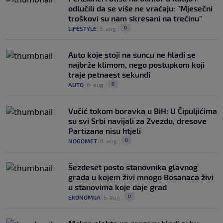
odlučili da se više ne vraćaju: "Mjesečni
troškovi su nam skresani na trećinu"
0
LIFESTYLE
|
5. aug.
|
Auto koje stoji na suncu ne hladi se
najbrže klimom, nego postupkom koji
traje petnaest sekundi
0
AUTO
|
6. aug.
|
Vučić tokom boravka u BiH: U Čipuljićima
su svi Srbi navijali za Zvezdu, dresove
Partizana nisu htjeli
0
NOGOMET
|
6. aug.
|
Šezdeset posto stanovnika glavnog
grada u kojem živi mnogo Bosanaca živi
u stanovima koje daje grad
0
EKONOMIJA
|
5. aug.
|