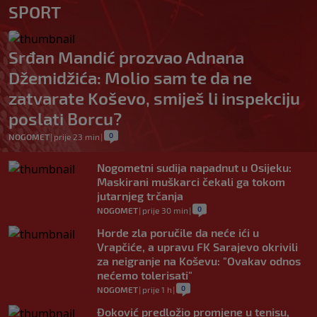
SPORT
Srđan Mandić prozvao Adnana
Džemidžića: Molio sam te da ne
zatvarate Koševo, smiješ li inspekciju
poslati Borcu?
0
NOGOMET
|
prije 23 min
|
Nogometni sudija napadnut u Osijeku:
Maskirani muškarci čekali ga tokom
jutarnjeg trčanja
0
NOGOMET
|
prije 30 min
|
Horde zla poručile da neće ići u
Vrapčiće, a upravu FK Sarajevo okrivili
za neigranje na Koševu: "Ovakav odnos
nećemo tolerisati"
0
NOGOMET
|
prije 1 h
|
Đoković predložio promjene u tenisu,