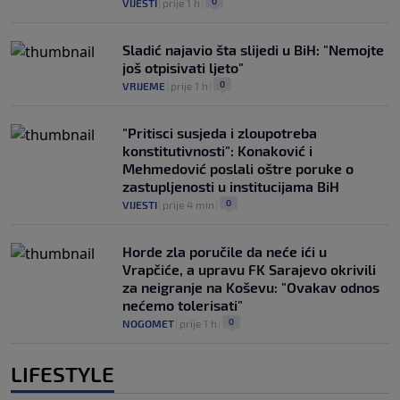
0
VIJESTI
|
prije 1 h
|
Sladić najavio šta slijedi u BiH: "Nemojte
još otpisivati ljeto"
0
VRIJEME
|
prije 1 h
|
"Pritisci susjeda i zloupotreba
konstitutivnosti": Konaković i
Mehmedović poslali oštre poruke o
zastupljenosti u institucijama BiH
0
VIJESTI
|
prije 4 min
|
Horde zla poručile da neće ići u
Vrapčiće, a upravu FK Sarajevo okrivili
za neigranje na Koševu: "Ovakav odnos
nećemo tolerisati"
0
NOGOMET
|
prije 1 h
|
LIFESTYLE