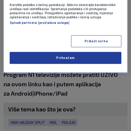
Koristite podatke o tačnoj geolokaciji. Aktivno skenirajte karakteristike
Atletico Madrid i da se tako proslavi 111.
uređaja radi identifikacije. Spremanje podataka i/ili pristupanje
podacima na uređaju. Prilagođeno oglašavanje i sadržaj, mjerenje
rođendan kluba.
oglašavanja i sadržaja, istraživanje publike i razvoj usluga.
Spisak partnera (pružalaca usluga)
Također, na Poljudu tako neće moći biti 35.000
Prikaži svrhe
navijača, već 60 posto manje, a to je
maksimalno 14.000 ljudi.
Prihvatam
Program N1 televizije možete pratiti UŽIVO
na
ovom linku
kao i putem aplikacija
za
An
droid
|
iPhone/iPad
Više tema kao što je ova?
HNK HAJDUK SPLIT
HNL
POLJUD