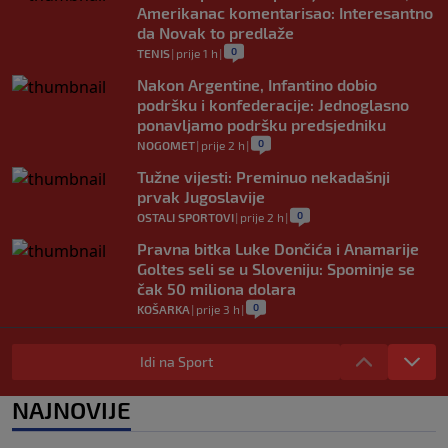
Amerikanac komentarisao: Interesantno
da Novak to predlaže
0
TENIS
|
prije 1 h
|
Nakon Argentine, Infantino dobio
podršku i konfederacije: Jednoglasno
ponavljamo podršku predsjedniku
0
NOGOMET
|
prije 2 h
|
Tužne vijesti: Preminuo nekadašnji
prvak Jugoslavije
0
OSTALI SPORTOVI
|
prije 2 h
|
Pravna bitka Luke Dončića i Anamarije
Goltes seli se u Sloveniju: Spominje se
čak 50 miliona dolara
0
KOŠARKA
|
prije 3 h
|
Danas počinje nova sezona šampionata
BiH: Željezničar protiv novajlije na
Idi na Sport
Grbavici
0
NOGOMET
|
prije 3 h
|
NAJNOVIJE
Infantino u jeku brojnih kritika, dobio