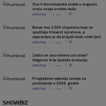
Ova 4 horoskopska znaka u avgustu
sreću svoju srodnu dušu
|
|
0
LIFESTYLE
5. aug.
Bunar imа 3.500 stepenica koje se
spuštaju trinaest spratova, a
napravljen je da bi ljudi imali vode ljeti
|
|
0
LIFESTYLE
4. aug.
Zašto se zacrvenimo od stida?
Odgovor krije ljudska evolucija
|
|
0
LIFESTYLE
4. aug.
Proglašena najbolja zemlja za
preseljenje u 2026. godini
|
|
0
LIFESTYLE
4. aug.
SHOWBIZ