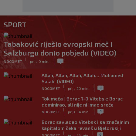
SPORT
Tabaković riješio evropski meč i
Salzburgu donio pobjedu (VIDEO)
|
|
0
NOGOMET
prije 0 min.
Allah, Allah, Allah, Allah… Mohamed
Salah! (VIDEO)
|
|
0
NOGOMET
prije 20 min.
Tok meča | Borac 1-0 Vitebsk: Borac
dominirao, ali nije ni imao sreće
|
|
0
NOGOMET
prije 34 min.
Borac savladao Vitebsk i sa značajnim
kapitalom čeka revanš u Bjelorusiji
|
|
0
NOGOMET
prije 35 min.