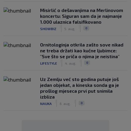
Misirlić o dešavanjima na Merlinovom
koncertu: Siguran sam da je najmanje
1.000 ulaznica falsifikovano
|
|
0
SHOWBIZ
5. aug.
Ornitologinja otkrila zašto sove nikad
ne treba držati kao kućne ljubimce:
"Sve što se priča o njima je neistina"
|
|
0
LIFESTYLE
4. aug.
Uz Zemlju već sto godina putuje još
jedan objekat, a kineska sonda ga je
prošlog mjeseca prvi put snimila
izbliza
|
|
0
NAUKA
6. aug.