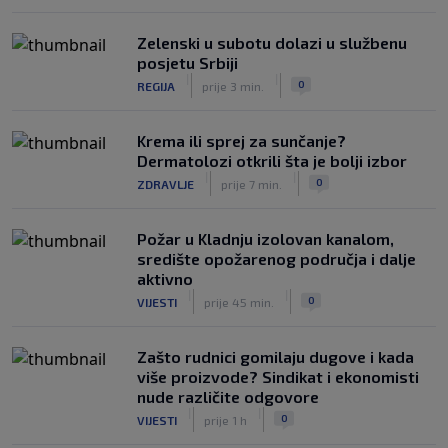
|
|
0
NOGOMET
prije 3 h
Zelenski u subotu dolazi u službenu
posjetu Srbiji
|
|
0
REGIJA
prije 3 min.
Krema ili sprej za sunčanje?
Dermatolozi otkrili šta je bolji izbor
|
|
0
ZDRAVLJE
prije 7 min.
Požar u Kladnju izolovan kanalom,
središte opožarenog područja i dalje
aktivno
|
|
0
VIJESTI
prije 45 min.
Zašto rudnici gomilaju dugove i kada
više proizvode? Sindikat i ekonomisti
nude različite odgovore
|
|
0
VIJESTI
prije 1 h