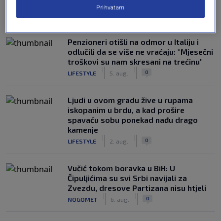
Prihvatam
NAJČITANIJE
Penzioneri otišli na odmor u Italiju i
odlučili da se više ne vraćaju: "Mjesečni
troškovi su nam skresani na trećinu"
|
|
0
LIFESTYLE
5. aug.
Ljudi u ovom gradu žive u rupama
iskopanim u brdu, a kad prošire
spavaću sobu ponekad nađu drago
kamenje
|
|
0
LIFESTYLE
2. aug.
Vučić tokom boravka u BiH: U
Čipuljićima su svi Srbi navijali za
Zvezdu, dresove Partizana nisu htjeli
|
|
0
NOGOMET
6. aug.