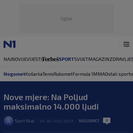
Oglas
NAJNOVIJE
VIJESTI
SPORT
SVIJET
MAGAZIN
ZDRAVLJE
Nogomet
Košarka
Tenis
Rukomet
Formula 1
MMA
Ostali sporto
Nove mjere: Na Poljud
maksimalno 14.000 ljudi
0
Sport Klub
NOGOMET
|
08. jan. 2022. 08:09
|
|