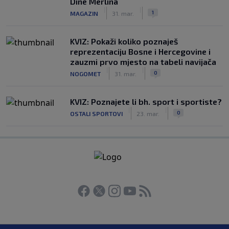
Dine Merlina
|
|
1
MAGAZIN
31. mar.
KVIZ: Pokaži koliko poznaješ
reprezentaciju Bosne i Hercegovine i
zauzmi prvo mjesto na tabeli navijača
|
|
0
NOGOMET
31. mar.
KVIZ: Poznajete li bh. sport i sportiste?
|
|
0
OSTALI SPORTOVI
23. mar.