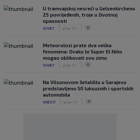
U tramvajskoj nesreći u Gelsenkirchenu
25 povrijeđenih, troje u životnoj
opasnosti
|
|
0
SVIJET
prije 1 h
Meteorolozi prate dva velika
fenomena: Ovako bi Super El Niño
mogao oblikovati ovu zimu
|
|
0
SVIJET
prije 1 h
Na Vilsonovom šetalištu u Sarajevu
predstavljeno 50 luksuznih i sportskih
automobila
|
|
0
VIJESTI
prije 1 h