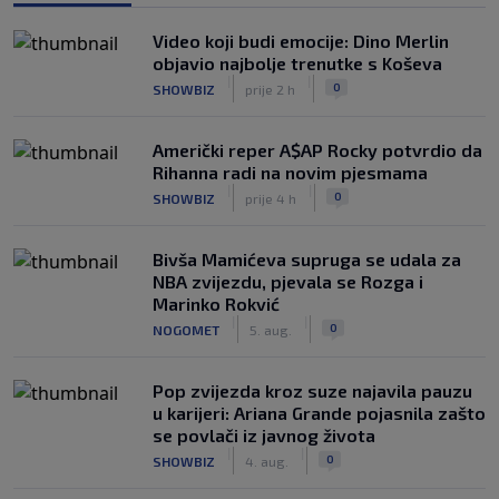
Video koji budi emocije: Dino Merlin
objavio najbolje trenutke s Koševa
|
|
0
SHOWBIZ
prije 2 h
Američki reper A$AP Rocky potvrdio da
Rihanna radi na novim pjesmama
|
|
0
SHOWBIZ
prije 4 h
Bivša Mamićeva supruga se udala za
NBA zvijezdu, pjevala se Rozga i
Marinko Rokvić
|
|
0
NOGOMET
5. aug.
Pop zvijezda kroz suze najavila pauzu
u karijeri: Ariana Grande pojasnila zašto
se povlači iz javnog života
|
|
0
SHOWBIZ
4. aug.