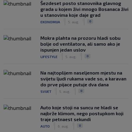
Šezdeset posto stanovnika glavnog
grada u kojem živi mnogo Bosanaca živi
u stanovima koje daje grad
|
|
0
EKONOMIJA
5. aug.
Mokra plahta na prozoru hladi sobu
bolje od ventilatora, ali samo ako je
ispunjen jedan uslov
|
|
0
LIFESTYLE
5. aug.
Na najtoplijem naseljenom mjestu na
svijetu ljudi rukama vade so, a karavan
do prve pijace putuje dva dana
|
|
0
SVIJET
5. aug.
Auto koje stoji na suncu ne hladi se
najbrže klimom, nego postupkom koji
traje petnaest sekundi
|
|
0
AUTO
6. aug.