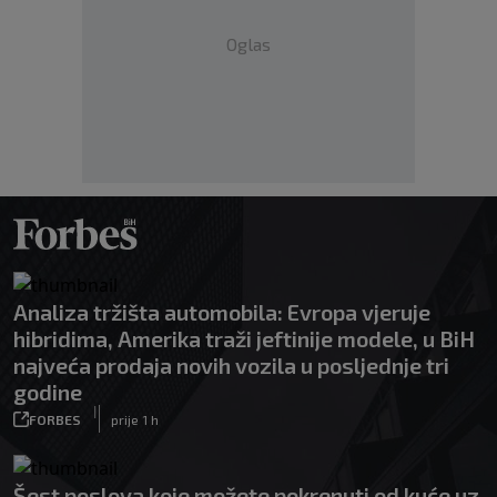
Oglas
Analiza tržišta automobila: Evropa vjeruje
hibridima, Amerika traži jeftinije modele, u BiH
najveća prodaja novih vozila u posljednje tri
godine
|
FORBES
prije 1 h
Šest poslova koje možete pokrenuti od kuće uz