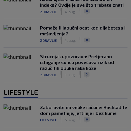
indeks? Ovdje je sve što trebate znati
|
|
0
ZDRAVLJE
4. aug.
Pomaže li jabučni ocat kod dijabetesa i
mršavljenja?
|
|
0
ZDRAVLJE
4. aug.
Stručnjak upozorava: Pretjerano
izlaganje suncu povećava rizik od
različitih oblika raka kože
|
|
0
ZDRAVLJE
3. aug.
LIFESTYLE
Zaboravite na velike račune: Rashladite
dom pametnije, jeftinije i bez klime
|
|
0
LIFESTYLE
5. aug.