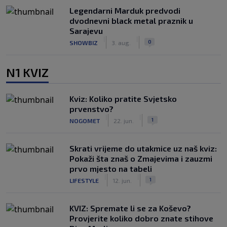
Legendarni Marduk predvodi
dvodnevni black metal praznik u
Sarajevu
|
|
0
SHOWBIZ
3. aug.
N1 KVIZ
Kviz: Koliko pratite Svjetsko
prvenstvo?
|
|
1
NOGOMET
22. jun.
Skrati vrijeme do utakmice uz naš kviz:
Pokaži šta znaš o Zmajevima i zauzmi
prvo mjesto na tabeli
|
|
1
LIFESTYLE
12. jun.
KVIZ: Spremate li se za Koševo?
Provjerite koliko dobro znate stihove