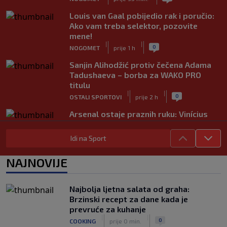
Louis van Gaal pobijedio rak i poručio:
Ako vam treba selektor, pozovite
mene!
|
|
0
NOGOMET
prije 1 h
Sanjin Alihodžić protiv čečena Adama
Tadushaeva – borba za WAKO PRO
titulu
|
|
0
OSTALI SPORTOVI
prije 2 h
Arsenal ostaje praznih ruku: Vinícius
Júnior i Real Madrid postigli dogovor
|
|
0
NOGOMET
prije 2 h
Idi na Sport
Slavni klub potresa kriza: Kultni
NAJNOVIJE
stadion u Italiji bit će prazan na
početku sezone, navijači objavili rat
upravi
Najbolja ljetna salata od graha:
|
|
0
NOGOMET
prije 3 h
Brzinski recept za dane kada je
prevruće za kuhanje
Izvinjenje s elementima prijetnje i
|
|
0
COOKING
prije 0 min.
„gomila slabića“ u UEFA-i