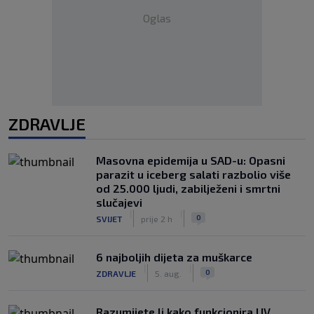
Oglas
ZDRAVLJE
Masovna epidemija u SAD-u: Opasni
parazit u iceberg salati razbolio više
od 25.000 ljudi, zabilježeni i smrtni
slučajevi
|
|
0
SVIJET
prije 2 h
6 najboljih dijeta za muškarce
|
|
0
ZDRAVLJE
5. aug.
Razumijete li kako funkcionira UV