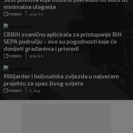
minimalna ulaganja
|
FORBES
prije 5 h
CBBiH zvanično aplicirala za pristupanje BiH
SEPA području – ovo su pogodnosti koje će
donijeti građanima i privredi
|
FORBES
prije 5 h
Milijarder i holivudska zvijezda u najvećem
projektu za spas živog svijeta
|
FORBES
5. aug.