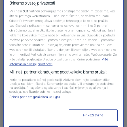
Brinemo o vašoj privatnosti
Mi i naši
603
partneri pohranjujemo i pristupamo osobnim podacima, kao
što su pretraga web stranica ili lični identifikatori, na vašem računaru .
Oglas
Odabir Prihvatam omogućava praćenje tehnologije kako bi se pružila
podrška dolje prikazanim svrhama na osnovu kojih mi i naši partneri
obrađujemo podatke Ukoliko je praćenje onemogućeno, neki od sadržaja i
reklama koje vidite možda neće biti relevantni za vas. Ovaj odabir postavki
možete ponovno odabrati i pritom promijeniti trenutni odabir ili pristanak
tako što ćete kliknuti na Upravljaj željenim postavkama link na dnu ove
web stranice [ili plutajuću ikonu u donjem lijevom dijelu web stranice, ako
je primjenjivo]. Vaš odabir će se mijenjati u okviru našeg Wеб локација. Za
više detalja, pogledajte Uredbu o postupanju s ličnim podacima.
Više
informacija o vašoj privatnosti
Mi i naši partneri obrađujemo podatke kako bismo pružali:
Koristite podatke o tačnoj geolokaciji. Aktivno skenirajte karakteristike
uređaja radi identifikacije. Spremanje podataka i/ili pristupanje podacima
na uređaju. Prilagođeno oglašavanje i sadržaj, mjerenje oglašavanja i
Oglas
sadržaja, istraživanje publike i razvoj usluga.
Spisak partnera (pružalaca usluga)
Prikaži svrhe