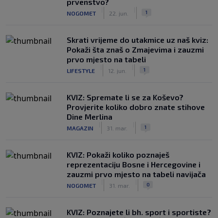
prvenstvo?
|
|
1
NOGOMET
22. jun.
Skrati vrijeme do utakmice uz naš kviz:
Pokaži šta znaš o Zmajevima i zauzmi
prvo mjesto na tabeli
|
|
1
LIFESTYLE
12. jun.
KVIZ: Spremate li se za Koševo?
Provjerite koliko dobro znate stihove
Dine Merlina
|
|
1
MAGAZIN
31. mar.
KVIZ: Pokaži koliko poznaješ
reprezentaciju Bosne i Hercegovine i
zauzmi prvo mjesto na tabeli navijača
|
|
0
NOGOMET
31. mar.
KVIZ: Poznajete li bh. sport i sportiste?