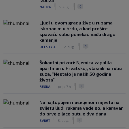
izbliza
|
|
0
NAUKA
6. aug.
Ljudi u ovom gradu žive u rupama
iskopanim u brdu, a kad prošire
spavaću sobu ponekad nađu drago
kamenje
|
|
0
LIFESTYLE
2. aug.
Šokantni prizori: Njemica zapalila
apartman u Hrvatskoj, vlasnik na rubu
suza; "Nestalo je naših 50 godina
života"
|
|
0
REGIJA
prije 7 h
Na najtoplijem naseljenom mjestu na
svijetu ljudi rukama vade so, a karavan
do prve pijace putuje dva dana
|
|
0
SVIJET
5. aug.