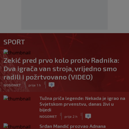
SPORT
Zekić pred prvo kolo protiv Radnika:
Dva igrača van stroja, vrijedno smo
radili i požrtvovano (VIDEO)
|
|
0
NOGOMET
prije 1 h
Tužna priča legende: Nekada je igrao na
Svjetskom prvenstvu, danas živi u
bijedi
|
|
0
NOGOMET
prije 2 h
Srđan Mandić prozvao Adnana