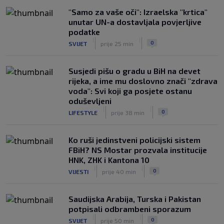
"Samo za vaše oči": Izraelska "krtica"
unutar UN-a dostavljala povjerljive
podatke
|
|
0
SVIJET
prije 25 min
Susjedi pišu o gradu u BiH na devet
rijeka, a ime mu doslovno znači "zdrava
voda": Svi koji ga posjete ostanu
oduševljeni
|
|
0
LIFESTYLE
prije 38 min
Ko ruši jedinstveni policijski sistem
FBiH? NS Mostar prozvala institucije
HNK, ZHK i Kantona 10
|
|
0
VIJESTI
prije 40 min
Saudijska Arabija, Turska i Pakistan
potpisali odbrambeni sporazum
|
|
0
SVIJET
prije 50 min