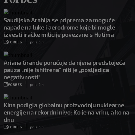
Saudijska Arabija se priprema za moguće
napade na luke i aerodrome koje bi mogle
izvesti iračke milicije povezane s Hutima
|
FORBES
prije 6 h
Ariana Grande poručuje da njena predstojeća
pauza „nije ishitrena“ niti je „posljedica
negativnosti“
|
FORBES
prije 6 h
Kina podigla globalnu proizvodnju nuklearne
energije na rekordni nivo: Ko je na vrhu, a ko na
dnu
|
FORBES
prije 6 h