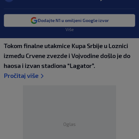
Dodajte N1 u omiljeni Google izvor
Više
Tokom finalne utakmice Kupa Srbije u Loznici
između Crvene zvezde i Vojvodine došlo je do
haosa i izvan stadiona “Lagator”.
Pročitaj više
Oglas