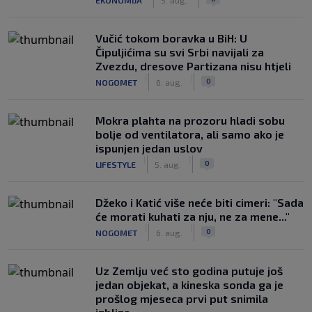
Vučić tokom boravka u BiH: U
Čipuljićima su svi Srbi navijali za
Zvezdu, dresove Partizana nisu htjeli
|
|
0
NOGOMET
6. aug.
Mokra plahta na prozoru hladi sobu
bolje od ventilatora, ali samo ako je
ispunjen jedan uslov
|
|
0
LIFESTYLE
5. aug.
Džeko i Katić više neće biti cimeri: "Sada
će morati kuhati za nju, ne za mene..."
|
|
0
NOGOMET
6. aug.
Uz Zemlju već sto godina putuje još
jedan objekat, a kineska sonda ga je
prošlog mjeseca prvi put snimila