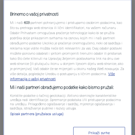
Brinemo o vašoj privatnosti
Mi i naši
603
partneri pohranjujemo i pristupamo osobnim podacima, kao
što su pretraga web stranica ili lični identifikatori, na vašem računaru .
Odabir Prihvatam omogućava praćenje tehnologije kako bi se pružila
podrška dolje prikazanim svrhama na osnovu kojih mi i naši partneri
Oglas
obrađujemo podatke Ukoliko je praćenje onemogućeno, neki od sadržaja i
reklama koje vidite možda neće biti relevantni za vas. Ovaj odabir postavki
možete ponovno odabrati i pritom promijeniti trenutni odabir ili pristanak
tako što ćete kliknuti na Upravljaj željenim postavkama link na dnu ove
web stranice [ili plutajuću ikonu u donjem lijevom dijelu web stranice, ako
je primjenjivo]. Vaš odabir će se mijenjati u okviru našeg Wеб локација. Za
više detalja, pogledajte Uredbu o postupanju s ličnim podacima.
Više
informacija o vašoj privatnosti
Mi i naši partneri obrađujemo podatke kako bismo pružali:
Koristite podatke o tačnoj geolokaciji. Aktivno skenirajte karakteristike
uređaja radi identifikacije. Spremanje podataka i/ili pristupanje podacima
na uređaju. Prilagođeno oglašavanje i sadržaj, mjerenje oglašavanja i
sadržaja, istraživanje publike i razvoj usluga.
Spisak partnera (pružalaca usluga)
Oglas
Prikaži svrhe