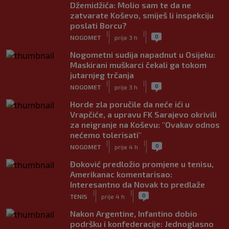
Džemidžića: Molio sam te da ne
zatvarate Koševo, smiješ li inspekciju
poslati Borcu?
|
|
0
NOGOMET
prije 3 h
Nogometni sudija napadnut u Osijeku:
Maskirani muškarci čekali ga tokom
jutarnjeg trčanja
|
|
0
NOGOMET
prije 3 h
Horde zla poručile da neće ići u
Vrapčiće, a upravu FK Sarajevo okrivili
za neigranje na Koševu: "Ovakav odnos
nećemo tolerisati"
|
|
0
NOGOMET
prije 4 h
Đoković predložio promjene u tenisu,
Amerikanac komentarisao:
Interesantno da Novak to predlaže
|
|
0
TENIS
prije 4 h
Nakon Argentine, Infantino dobio
podršku i konfederacije: Jednoglasno