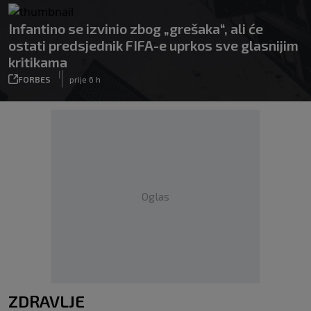
Infantino se izvinio zbog „grešaka“, ali će
ostati predsjednik FIFA-e uprkos sve glasnijim
kritikama
|
FORBES
prije 6 h
Oglas
ZDRAVLJE