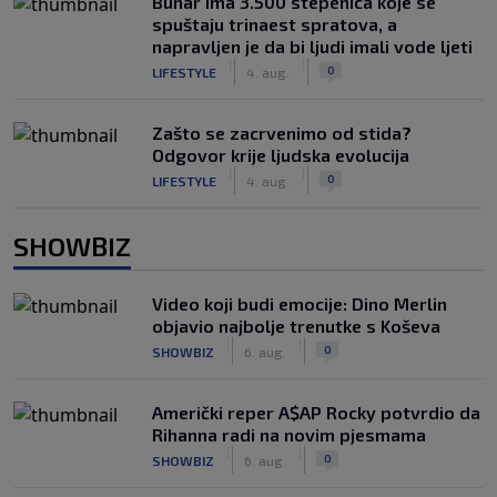
Bunar imа 3.500 stepenica koje se
spuštaju trinaest spratova, a
napravljen je da bi ljudi imali vode ljeti
|
|
0
LIFESTYLE
4. aug.
Zašto se zacrvenimo od stida?
Odgovor krije ljudska evolucija
|
|
0
LIFESTYLE
4. aug.
SHOWBIZ
Video koji budi emocije: Dino Merlin
objavio najbolje trenutke s Koševa
|
|
0
SHOWBIZ
6. aug.
Američki reper A$AP Rocky potvrdio da
Rihanna radi na novim pjesmama
|
|
0
SHOWBIZ
6. aug.