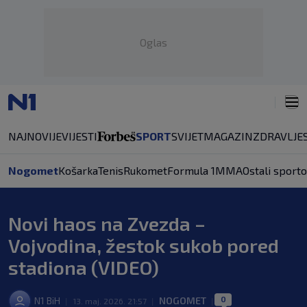
Oglas
NAJNOVIJE
VIJESTI
SPORT
SVIJET
MAGAZIN
ZDRAVLJE
Nogomet
Košarka
Tenis
Rukomet
Formula 1
MMA
Ostali sporto
Novi haos na Zvezda –
Vojvodina, žestok sukob pored
stadiona (VIDEO)
0
N1 BiH
NOGOMET
|
13. maj. 2026. 21:57
|
|