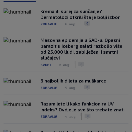
Krema ili sprej za sunčanje?
Dermatolozi otkrili šta je bolji izbor
|
|
0
ZDRAVLJE
6. aug.
Masovna epidemija u SAD-u: Opasni
parazit u iceberg salati razbolio više
od 25.000 ljudi, zabilježeni i smrtni
slučajevi
|
|
0
SVIJET
6. aug.
6 najboljih dijeta za muškarce
|
|
0
ZDRAVLJE
5. aug.
Razumijete li kako funkcionira UV
indeks? Ovdje je sve što trebate znati
|
|
0
ZDRAVLJE
4. aug.