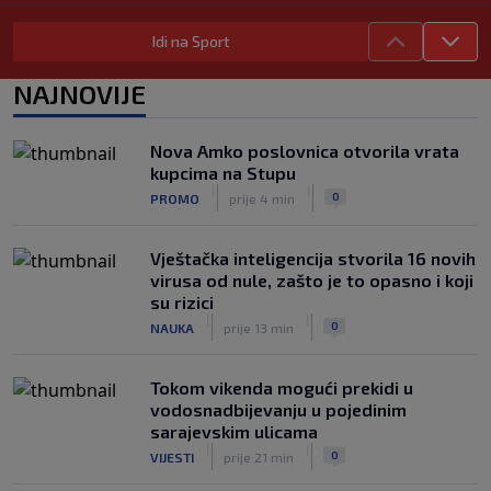
ponavljamo podršku predsjedniku
|
|
0
NOGOMET
prije 5 h
Idi na Sport
Tužne vijesti: Preminuo nekadašnji
NAJNOVIJE
prvak Jugoslavije
|
|
0
OSTALI SPORTOVI
prije 5 h
Nova Amko poslovnica otvorila vrata
Pravna bitka Luke Dončića i Anamarije
kupcima na Stupu
Goltes seli se u Sloveniju: Spominje se
|
|
0
PROMO
prije 4 min
čak 50 miliona dolara
|
|
0
KOŠARKA
prije 6 h
Vještačka inteligencija stvorila 16 novih
virusa od nule, zašto je to opasno i koji
su rizici
|
|
0
NAUKA
prije 13 min
Tokom vikenda mogući prekidi u
vodosnadbijevanju u pojedinim
sarajevskim ulicama
|
|
0
VIJESTI
prije 21 min