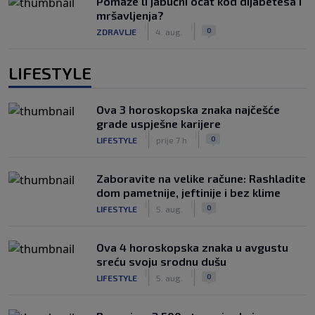
Pomaže li jabučni ocat kod dijabetesa i
mršavljenja?
|
|
0
ZDRAVLJE
4. aug.
LIFESTYLE
Ova 3 horoskopska znaka najčešće
grade uspješne karijere
|
|
0
LIFESTYLE
prije 7 h
Zaboravite na velike račune: Rashladite
dom pametnije, jeftinije i bez klime
|
|
0
LIFESTYLE
5. aug.
Ova 4 horoskopska znaka u avgustu
sreću svoju srodnu dušu
|
|
0
LIFESTYLE
5. aug.