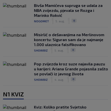
Bivša Mamićeva supruga se udala za
NBA zvijezdu, pjevala se Rozga i
Marinko Rokvić
|
|
0
NOGOMET
5. aug.
Misirlić o dešavanjima na Merlinovom
koncertu: Siguran sam da je najmanje
1.000 ulaznica falsifikovano
|
|
0
SHOWBIZ
5. aug.
Pop zvijezda kroz suze najavila pauzu
u karijeri: Ariana Grande pojasnila zašto
se povlači iz javnog života
|
|
0
SHOWBIZ
4. aug.
N1 KVIZ
Kviz: Koliko pratite Svjetsko