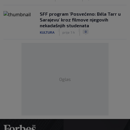
SFF program 'Posvećeno: Béla Tarr u
Sarajevu' kroz filmove njegovih
nekadašnjih studenata
|
|
0
KULTURA
prije 1 h
Oglas