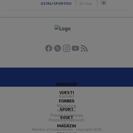
|
|
0
OSTALI SPORTOVI
23. mar.
NAJNOVIJE
VIJESTI
Kontakt
FORBES
O nama
Marketing
SPORT
Impresum
Pravila korištenja
SVIJET
Politika privatnosti
RSS
MAGAZIN
Member of
United Media
- Copyright 2026