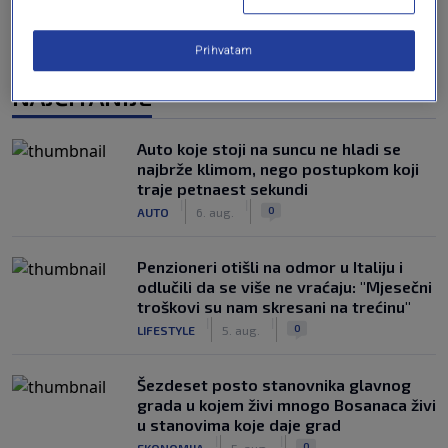
Prihvatam
NAJČITANIJE
Auto koje stoji na suncu ne hladi se
najbrže klimom, nego postupkom koji
traje petnaest sekundi
|
|
0
AUTO
6. aug.
Penzioneri otišli na odmor u Italiju i
odlučili da se više ne vraćaju: "Mjesečni
troškovi su nam skresani na trećinu"
|
|
0
LIFESTYLE
5. aug.
Šezdeset posto stanovnika glavnog
grada u kojem živi mnogo Bosanaca živi
u stanovima koje daje grad
|
|
0
EKONOMIJA
5. aug.