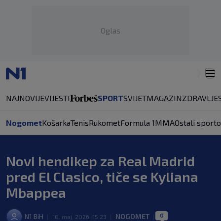
Oglas
NAJNOVIJE
VIJESTI
SPORT
SVIJET
MAGAZIN
ZDRAVLJE
Nogomet
Košarka
Tenis
Rukomet
Formula 1
MMA
Ostali sporto
Novi hendikep za Real Madrid
pred El Clasico, tiče se Kyliana
Mbappea
0
N1 BiH
NOGOMET
|
10. maj. 2026. 15:23
|
|