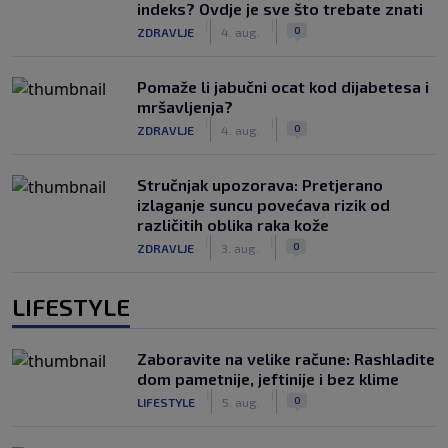
indeks? Ovdje je sve što trebate znati
|
|
0
ZDRAVLJE
4. aug.
Pomaže li jabučni ocat kod dijabetesa i
mršavljenja?
|
|
0
ZDRAVLJE
4. aug.
Stručnjak upozorava: Pretjerano
izlaganje suncu povećava rizik od
različitih oblika raka kože
|
|
0
ZDRAVLJE
3. aug.
LIFESTYLE
Zaboravite na velike račune: Rashladite
dom pametnije, jeftinije i bez klime
|
|
0
LIFESTYLE
5. aug.