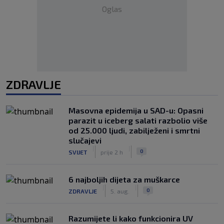
Oglas
ZDRAVLJE
Masovna epidemija u SAD-u: Opasni
parazit u iceberg salati razbolio više
od 25.000 ljudi, zabilježeni i smrtni
slučajevi
|
|
0
SVIJET
prije 2 h
6 najboljih dijeta za muškarce
|
|
0
ZDRAVLJE
5. aug.
Razumijete li kako funkcionira UV