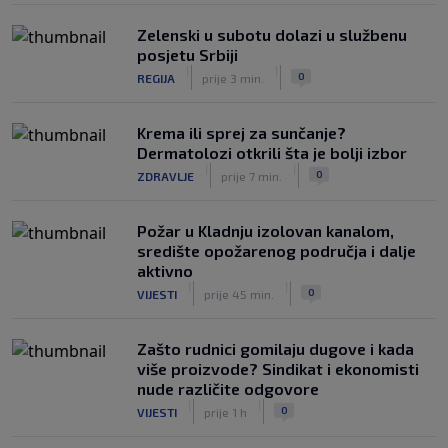
0
NOGOMET
prije 3 h
Zelenski u subotu dolazi u službenu
posjetu Srbiji
|
|
0
REGIJA
prije 3 min.
Krema ili sprej za sunčanje?
Dermatolozi otkrili šta je bolji izbor
|
|
0
ZDRAVLJE
prije 7 min.
Požar u Kladnju izolovan kanalom,
središte opožarenog područja i dalje
aktivno
|
|
0
VIJESTI
prije 45 min.
Zašto rudnici gomilaju dugove i kada
više proizvode? Sindikat i ekonomisti
nude različite odgovore
|
|
0
VIJESTI
prije 1 h