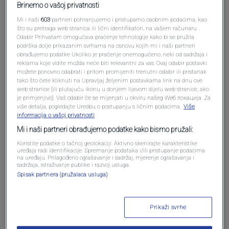
Brinemo o vašoj privatnosti
Mi i naši
603
partneri pohranjujemo i pristupamo osobnim podacima, kao
što su pretraga web stranica ili lični identifikatori, na vašem računaru .
Odabir Prihvatam omogućava praćenje tehnologije kako bi se pružila
podrška dolje prikazanim svrhama na osnovu kojih mi i naši partneri
Oglas
obrađujemo podatke Ukoliko je praćenje onemogućeno, neki od sadržaja i
reklama koje vidite možda neće biti relevantni za vas. Ovaj odabir postavki
možete ponovno odabrati i pritom promijeniti trenutni odabir ili pristanak
tako što ćete kliknuti na Upravljaj željenim postavkama link na dnu ove
web stranice [ili plutajuću ikonu u donjem lijevom dijelu web stranice, ako
je primjenjivo]. Vaš odabir će se mijenjati u okviru našeg Wеб локација. Za
više detalja, pogledajte Uredbu o postupanju s ličnim podacima.
Više
informacija o vašoj privatnosti
Mi i naši partneri obrađujemo podatke kako bismo pružali:
Koristite podatke o tačnoj geolokaciji. Aktivno skenirajte karakteristike
uređaja radi identifikacije. Spremanje podataka i/ili pristupanje podacima
na uređaju. Prilagođeno oglašavanje i sadržaj, mjerenje oglašavanja i
sadržaja, istraživanje publike i razvoj usluga.
Spisak partnera (pružalaca usluga)
Oglas
Prikaži svrhe