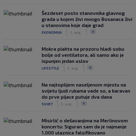
Šezdeset posto stanovnika glavnog
grada u kojem živi mnogo Bosanaca živi
u stanovima koje daje grad
|
|
0
EKONOMIJA
5. aug.
Mokra plahta na prozoru hladi sobu
bolje od ventilatora, ali samo ako je
ispunjen jedan uslov
|
|
0
LIFESTYLE
5. aug.
Na najtoplijem naseljenom mjestu na
svijetu ljudi rukama vade so, a karavan
do prve pijace putuje dva dana
|
|
0
SVIJET
5. aug.
Misirlić o dešavanjima na Merlinovom
koncertu: Siguran sam da je najmanje
1.000 ulaznica falsifikovano