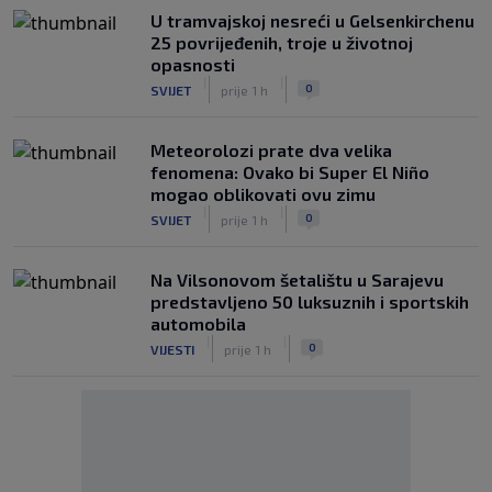
U tramvajskoj nesreći u Gelsenkirchenu
25 povrijeđenih, troje u životnoj
opasnosti
|
|
0
SVIJET
prije 1 h
Meteorolozi prate dva velika
fenomena: Ovako bi Super El Niño
mogao oblikovati ovu zimu
|
|
0
SVIJET
prije 1 h
Na Vilsonovom šetalištu u Sarajevu
predstavljeno 50 luksuznih i sportskih
automobila
|
|
0
VIJESTI
prije 1 h