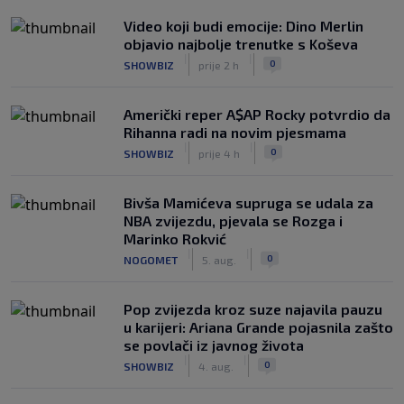
Video koji budi emocije: Dino Merlin
objavio najbolje trenutke s Koševa
|
|
0
SHOWBIZ
prije 2 h
Američki reper A$AP Rocky potvrdio da
Rihanna radi na novim pjesmama
|
|
0
SHOWBIZ
prije 4 h
Bivša Mamićeva supruga se udala za
NBA zvijezdu, pjevala se Rozga i
Marinko Rokvić
|
|
0
NOGOMET
5. aug.
Pop zvijezda kroz suze najavila pauzu
u karijeri: Ariana Grande pojasnila zašto
se povlači iz javnog života
|
|
0
SHOWBIZ
4. aug.