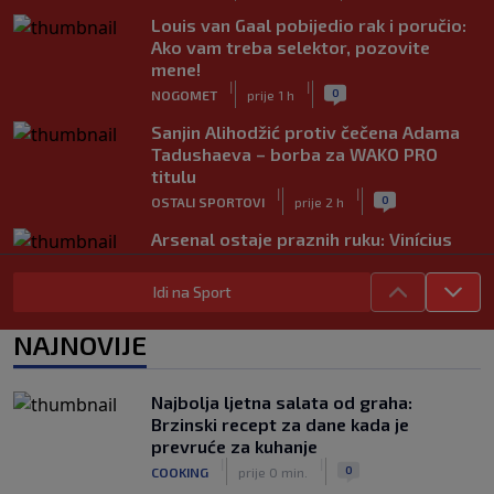
Louis van Gaal pobijedio rak i poručio:
Ako vam treba selektor, pozovite
mene!
|
|
0
NOGOMET
prije 1 h
Sanjin Alihodžić protiv čečena Adama
Tadushaeva – borba za WAKO PRO
titulu
|
|
0
OSTALI SPORTOVI
prije 2 h
Arsenal ostaje praznih ruku: Vinícius
Júnior i Real Madrid postigli dogovor
|
|
0
NOGOMET
prije 2 h
Idi na Sport
Slavni klub potresa kriza: Kultni
NAJNOVIJE
stadion u Italiji bit će prazan na
početku sezone, navijači objavili rat
upravi
Najbolja ljetna salata od graha:
|
|
0
NOGOMET
prije 3 h
Brzinski recept za dane kada je
prevruće za kuhanje
Izvinjenje s elementima prijetnje i
|
|
0
COOKING
prije 0 min.
„gomila slabića“ u UEFA-i
|
|