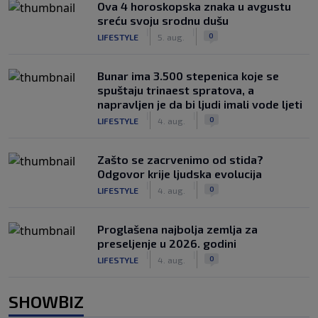
Ova 4 horoskopska znaka u avgustu
sreću svoju srodnu dušu
|
|
0
LIFESTYLE
5. aug.
Bunar imа 3.500 stepenica koje se
spuštaju trinaest spratova, a
napravljen je da bi ljudi imali vode ljeti
|
|
0
LIFESTYLE
4. aug.
Zašto se zacrvenimo od stida?
Odgovor krije ljudska evolucija
|
|
0
LIFESTYLE
4. aug.
Proglašena najbolja zemlja za
preseljenje u 2026. godini
|
|
0
LIFESTYLE
4. aug.
SHOWBIZ