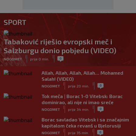
SPORT
Tabaković riješio evropski meč i
Salzburgu donio pobjedu (VIDEO)
|
|
0
NOGOMET
prije 0 min.
Allah, Allah, Allah, Allah… Mohamed
Salah! (VIDEO)
|
|
0
NOGOMET
prije 20 min.
Tok meča | Borac 1-0 Vitebsk: Borac
dominirao, ali nije ni imao sreće
|
|
0
NOGOMET
prije 34 min.
Borac savladao Vitebsk i sa značajnim
kapitalom čeka revanš u Bjelorusiji
|
|
0
NOGOMET
prije 35 min.