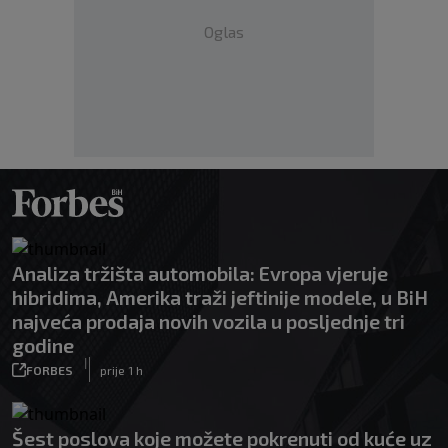
Oglas
Analiza tržišta automobila: Evropa vjeruje
hibridima, Amerika traži jeftinije modele, u BiH
najveća prodaja novih vozila u posljednje tri
godine
|
FORBES
prije 1 h
Šest poslova koje možete pokrenuti od kuće uz