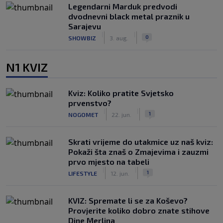
Legendarni Marduk predvodi
dvodnevni black metal praznik u
Sarajevu
|
|
0
SHOWBIZ
3. aug.
N1 KVIZ
Kviz: Koliko pratite Svjetsko
prvenstvo?
|
|
1
NOGOMET
22. jun.
Skrati vrijeme do utakmice uz naš kviz:
Pokaži šta znaš o Zmajevima i zauzmi
prvo mjesto na tabeli
|
|
1
LIFESTYLE
12. jun.
KVIZ: Spremate li se za Koševo?
Provjerite koliko dobro znate stihove
Dine Merlina