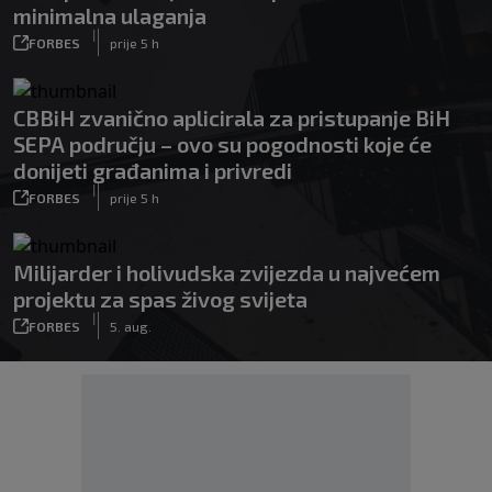
minimalna ulaganja
|
FORBES
prije 5 h
CBBiH zvanično aplicirala za pristupanje BiH
SEPA području – ovo su pogodnosti koje će
donijeti građanima i privredi
|
FORBES
prije 5 h
Milijarder i holivudska zvijezda u najvećem
projektu za spas živog svijeta
|
FORBES
5. aug.