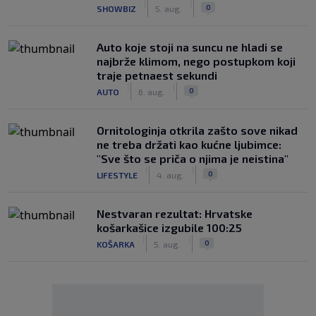
|
|
0
SHOWBIZ
5. aug.
Auto koje stoji na suncu ne hladi se
najbrže klimom, nego postupkom koji
traje petnaest sekundi
|
|
0
AUTO
6. aug.
Ornitologinja otkrila zašto sove nikad
ne treba držati kao kućne ljubimce:
"Sve što se priča o njima je neistina"
|
|
0
LIFESTYLE
4. aug.
Nestvaran rezultat: Hrvatske
košarkašice izgubile 100:25
|
|
0
KOŠARKA
5. aug.