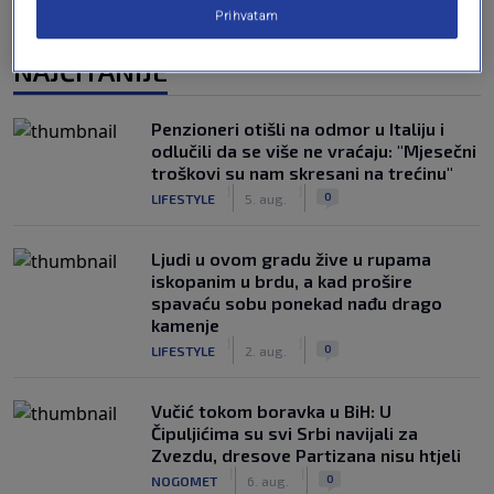
Prihvatam
NAJČITANIJE
Penzioneri otišli na odmor u Italiju i
odlučili da se više ne vraćaju: "Mjesečni
troškovi su nam skresani na trećinu"
|
|
0
LIFESTYLE
5. aug.
Ljudi u ovom gradu žive u rupama
iskopanim u brdu, a kad prošire
spavaću sobu ponekad nađu drago
kamenje
|
|
0
LIFESTYLE
2. aug.
Vučić tokom boravka u BiH: U
Čipuljićima su svi Srbi navijali za
Zvezdu, dresove Partizana nisu htjeli
|
|
0
NOGOMET
6. aug.