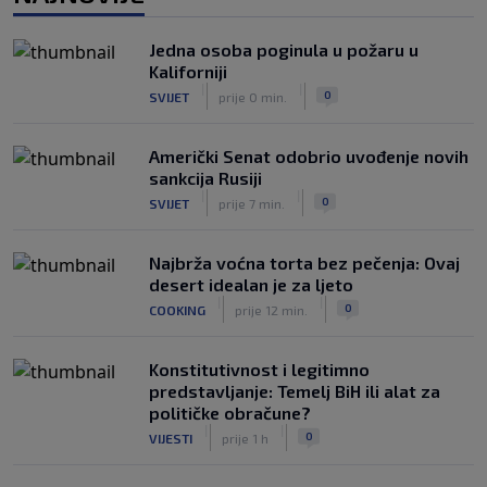
Prije nekoliko godina zaludjela je
internet, a onda nestala iz javnosti: Svi
Jedna osoba poginula u požaru u
se pitaju gdje je i šta radi (VIDEO)
Kaliforniji
|
|
0
OSTALI SPORTOVI
prije 5 h
|
|
0
SVIJET
prije 0 min.
Američki Senat odobrio uvođenje novih
sankcija Rusiji
|
|
0
SVIJET
prije 7 min.
Najbrža voćna torta bez pečenja: Ovaj
desert idealan je za ljeto
|
|
0
COOKING
prije 12 min.
Konstitutivnost i legitimno
predstavljanje: Temelj BiH ili alat za
političke obračune?
|
|
0
VIJESTI
prije 1 h