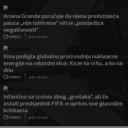
Ariana Grande poručuje da njena predstojeća
pauza „nije ishitrena“ niti je „posljedica
negativnosti“
|
FORBES
prije 42 min.
Kina podigla globalnu proizvodnju nuklearne
energije na rekordni nivo: Ko je na vrhu, a ko na
dnu
|
FORBES
prije 46 min.
Infantino se izvinio zbog „grešaka“, ali će
ostati predsjednik FIFA-e uprkos sve glasnijim
kritikama
|
FORBES
prije 50 min.