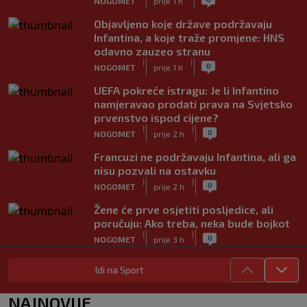
NOGOMET
prije 1 h
Objavljeno koje države podržavaju
Infantina, a koje traže promjene: HNS
odavno zauzeo stranu
|
|
0
NOGOMET
prije 1 h
UEFA pokreće istragu: Je li Infantino
namjeravao prodati prava na Svjetsko
prvenstvo ispod cijene?
|
|
0
NOGOMET
prije 2 h
Francuzi ne podržavaju Infantina, ali ga
nisu pozvali na ostavku
|
|
0
NOGOMET
prije 2 h
Žene će prve osjetiti posljedice, ali
poručuju: Ako treba, neka bude bojkot
|
|
0
NOGOMET
prije 3 h
Zvanično: Samed Baždar ima novi klub,
Idi na Sport
zadužio broj sa velikom "težinom"
|
|
0
NOGOMET
prije 5 h
NAJNOVIJE