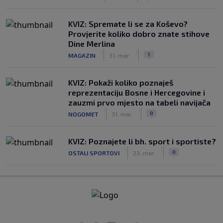
KVIZ: Spremate li se za Koševo?
Provjerite koliko dobro znate stihove
Dine Merlina
|
|
1
MAGAZIN
31. mar.
KVIZ: Pokaži koliko poznaješ
reprezentaciju Bosne i Hercegovine i
zauzmi prvo mjesto na tabeli navijača
|
|
0
NOGOMET
31. mar.
KVIZ: Poznajete li bh. sport i sportiste?
|
|
0
OSTALI SPORTOVI
23. mar.