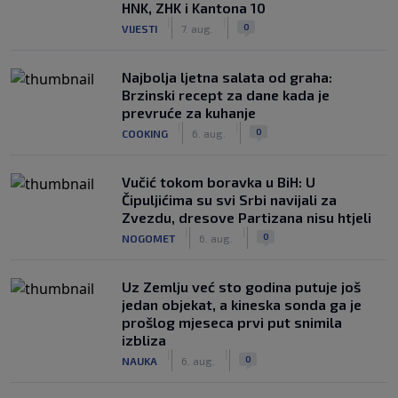
HNK, ZHK i Kantona 10
|
|
0
VIJESTI
7. aug.
Najbolja ljetna salata od graha:
Brzinski recept za dane kada je
prevruće za kuhanje
|
|
0
COOKING
6. aug.
Vučić tokom boravka u BiH: U
Čipuljićima su svi Srbi navijali za
Zvezdu, dresove Partizana nisu htjeli
|
|
0
NOGOMET
6. aug.
Uz Zemlju već sto godina putuje još
jedan objekat, a kineska sonda ga je
prošlog mjeseca prvi put snimila
izbliza
|
|
0
NAUKA
6. aug.