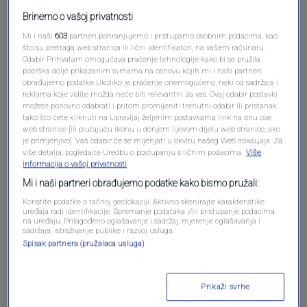
Brinemo o vašoj privatnosti
Mi i naši
603
partneri pohranjujemo i pristupamo osobnim podacima, kao
što su pretraga web stranica ili lični identifikatori, na vašem računaru .
Odabir Prihvatam omogućava praćenje tehnologije kako bi se pružila
Oglas
podrška dolje prikazanim svrhama na osnovu kojih mi i naši partneri
obrađujemo podatke Ukoliko je praćenje onemogućeno, neki od sadržaja i
reklama koje vidite možda neće biti relevantni za vas. Ovaj odabir postavki
možete ponovno odabrati i pritom promijeniti trenutni odabir ili pristanak
tako što ćete kliknuti na Upravljaj željenim postavkama link na dnu ove
web stranice [ili plutajuću ikonu u donjem lijevom dijelu web stranice, ako
je primjenjivo]. Vaš odabir će se mijenjati u okviru našeg Wеб локација. Za
više detalja, pogledajte Uredbu o postupanju s ličnim podacima.
Više
informacija o vašoj privatnosti
Mi i naši partneri obrađujemo podatke kako bismo pružali:
Koristite podatke o tačnoj geolokaciji. Aktivno skenirajte karakteristike
uređaja radi identifikacije. Spremanje podataka i/ili pristupanje podacima
na uređaju. Prilagođeno oglašavanje i sadržaj, mjerenje oglašavanja i
sadržaja, istraživanje publike i razvoj usluga.
Oglas
Spisak partnera (pružalaca usluga)
Prikaži svrhe