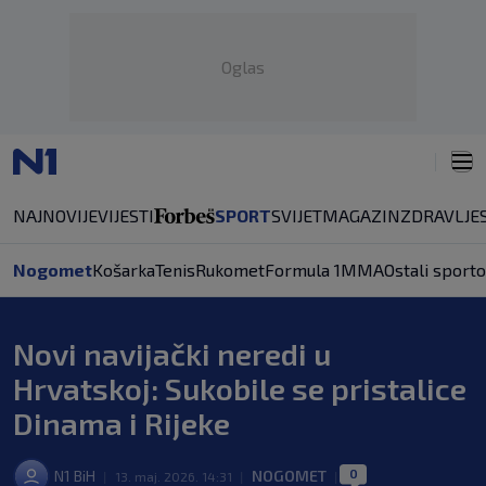
Oglas
NAJNOVIJE
VIJESTI
SPORT
SVIJET
MAGAZIN
ZDRAVLJE
Nogomet
Košarka
Tenis
Rukomet
Formula 1
MMA
Ostali sporto
Novi navijački neredi u
Hrvatskoj: Sukobile se pristalice
Dinama i Rijeke
0
N1 BiH
NOGOMET
|
13. maj. 2026. 14:31
|
|