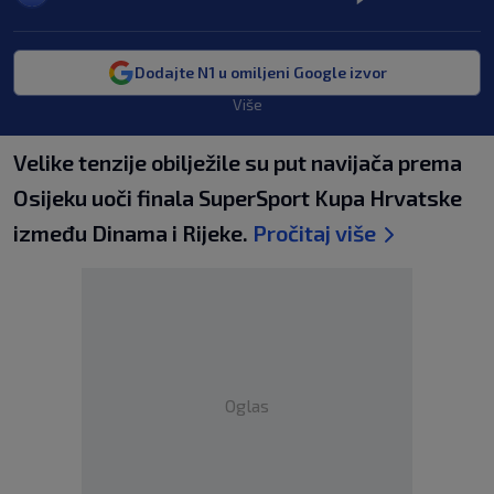
Dodajte N1 u omiljeni Google izvor
Više
Velike tenzije obilježile su put navijača prema
Osijeku uoči finala SuperSport Kupa Hrvatske
između Dinama i Rijeke.
Pročitaj više
Oglas