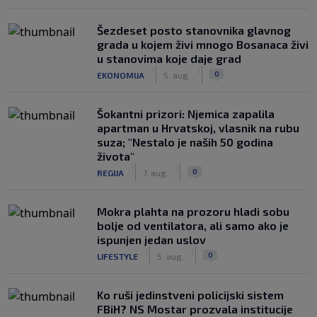
Šezdeset posto stanovnika glavnog
grada u kojem živi mnogo Bosanaca živi
u stanovima koje daje grad
|
|
0
EKONOMIJA
5. aug.
Šokantni prizori: Njemica zapalila
apartman u Hrvatskoj, vlasnik na rubu
suza; "Nestalo je naših 50 godina
života"
|
|
0
REGIJA
7. aug.
Mokra plahta na prozoru hladi sobu
bolje od ventilatora, ali samo ako je
ispunjen jedan uslov
|
|
0
LIFESTYLE
5. aug.
Ko ruši jedinstveni policijski sistem
FBiH? NS Mostar prozvala institucije