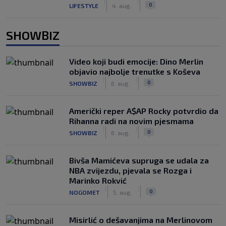
|
|
0
LIFESTYLE
4. aug.
SHOWBIZ
Video koji budi emocije: Dino Merlin
objavio najbolje trenutke s Koševa
|
|
0
SHOWBIZ
6. aug.
Američki reper A$AP Rocky potvrdio da
Rihanna radi na novim pjesmama
|
|
0
SHOWBIZ
6. aug.
Bivša Mamićeva supruga se udala za
NBA zvijezdu, pjevala se Rozga i
Marinko Rokvić
|
|
0
NOGOMET
5. aug.
Misirlić o dešavanjima na Merlinovom