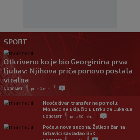
SPORT
Otkriveno ko je bio Georginina prva
ljubav: Njihova priča ponovo postala
viralna
|
|
0
NOGOMET
prije 0 min.
Neočekivan transfer na pomolu:
Monaco se uključio u utrku za Lukakua
|
|
0
NOGOMET
prije 30 min.
Počela nova sezona: Željezničar na
Grbavici savladao BSK
|
|
0