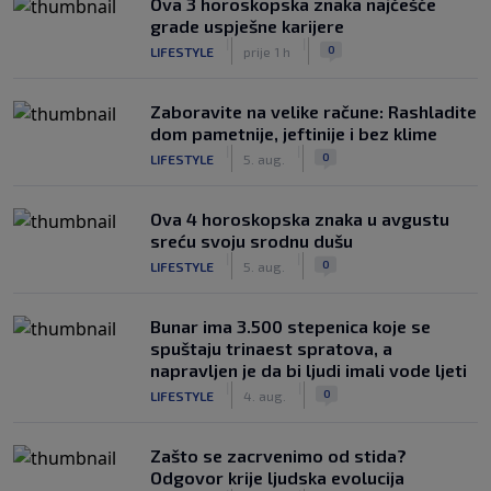
Ova 3 horoskopska znaka najčešće
grade uspješne karijere
|
|
0
LIFESTYLE
prije 1 h
Zaboravite na velike račune: Rashladite
dom pametnije, jeftinije i bez klime
|
|
0
LIFESTYLE
5. aug.
Ova 4 horoskopska znaka u avgustu
sreću svoju srodnu dušu
|
|
0
LIFESTYLE
5. aug.
Bunar imа 3.500 stepenica koje se
spuštaju trinaest spratova, a
napravljen je da bi ljudi imali vode ljeti
|
|
0
LIFESTYLE
4. aug.
Zašto se zacrvenimo od stida?
Odgovor krije ljudska evolucija