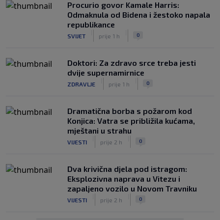
Procurio govor Kamale Harris:
Odmaknula od Bidena i žestoko napala
republikance
|
|
0
SVIJET
prije 1 h
Doktori: Za zdravo srce treba jesti
dvije supernamirnice
|
|
0
ZDRAVLJE
prije 1 h
Dramatična borba s požarom kod
Konjica: Vatra se približila kućama,
mještani u strahu
|
|
0
VIJESTI
prije 2 h
Dva krivična djela pod istragom:
Eksplozivna naprava u Vitezu i
zapaljeno vozilo u Novom Travniku
|
|
0
VIJESTI
prije 2 h