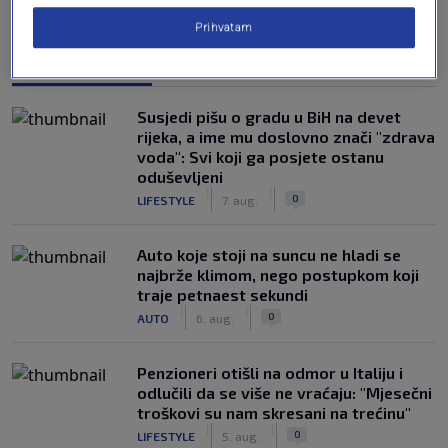
Prihvatam
NAJČITANIJE
Susjedi pišu o gradu u BiH na devet
rijeka, a ime mu doslovno znači "zdrava
voda": Svi koji ga posjete ostanu
oduševljeni
|
|
0
LIFESTYLE
7. aug.
Auto koje stoji na suncu ne hladi se
najbrže klimom, nego postupkom koji
traje petnaest sekundi
|
|
0
AUTO
6. aug.
Penzioneri otišli na odmor u Italiju i
odlučili da se više ne vraćaju: "Mjesečni
troškovi su nam skresani na trećinu"
|
|
0
LIFESTYLE
5. aug.