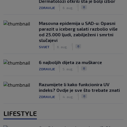
Dermatolozi otkrili šta je bolji izbor
|
|
0
ZDRAVLJE
6. aug.
Masovna epidemija u SAD-u: Opasni
parazit u iceberg salati razbolio više
od 25.000 ljudi, zabilježeni i smrtni
slučajevi
|
|
0
SVIJET
6. aug.
6 najboljih dijeta za muškarce
|
|
0
ZDRAVLJE
5. aug.
Razumijete li kako funkcionira UV
indeks? Ovdje je sve što trebate znati
|
|
0
ZDRAVLJE
4. aug.
LIFESTYLE