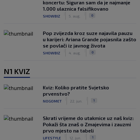
koncertu: Siguran sam da je najmanje
1.000 ulaznica falsifikovano
|
|
0
SHOWBIZ
5. aug.
Pop zvijezda kroz suze najavila pauzu
u karijeri: Ariana Grande pojasnila zašto
se povlači iz javnog života
|
|
0
SHOWBIZ
4. aug.
N1 KVIZ
Kviz: Koliko pratite Svjetsko
prvenstvo?
|
|
1
NOGOMET
22. jun.
Skrati vrijeme do utakmice uz naš kviz:
Pokaži šta znaš o Zmajevima i zauzmi
prvo mjesto na tabeli
|
|
1
LIFESTYLE
12. jun.