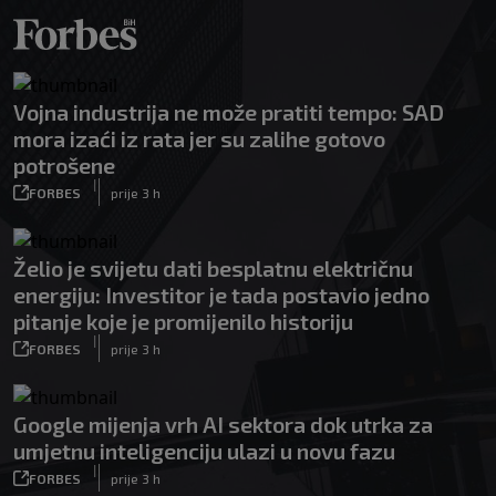
Vojna industrija ne može pratiti tempo: SAD
mora izaći iz rata jer su zalihe gotovo
potrošene
|
FORBES
prije 3 h
Želio je svijetu dati besplatnu električnu
energiju: Investitor je tada postavio jedno
pitanje koje je promijenilo historiju
|
FORBES
prije 3 h
Google mijenja vrh AI sektora dok utrka za
umjetnu inteligenciju ulazi u novu fazu
|
FORBES
prije 3 h