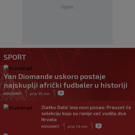
Oglas
SPORT
Yan Diomande uskoro postaje
najskuplji afrički fudbaler u historiji
|
|
0
NOGOMET
prije 35 min
Zlatko Dalić ima novi posao: Preuzet će
selekciju koju su ranije već vodila dva
Hrvata
|
|
0
NOGOMET
prije 59 min