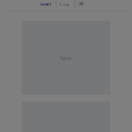
|
|
0
SVIJET
5. aug.
Oglas