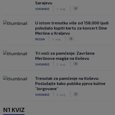
Sarajevu
|
|
0
SHOWBIZ
3. aug.
U istom trenutku više od 158.000 ljudi
pokušalo kupiti kartu za koncert Dine
Merlina u Kraljevu
|
|
0
REGIJA
3. aug.
Tri noći za pamćenje: Završena
Merlinova magija na Koševu
|
|
0
SHOWBIZ
2. aug.
Trenutak za pamćenje na Koševu:
Poslušajte kako publika pjeva kultne
"Jorgovane"
|
|
0
SHOWBIZ
2. aug.
N1 KVIZ