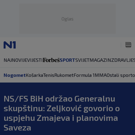
Oglas
NAJNOVIJE
VIJESTI
SPORT
SVIJET
MAGAZIN
ZDRAVLJE
Nogomet
Košarka
Tenis
Rukomet
Formula 1
MMA
Ostali sporto
NS/FS BiH održao Generalnu
skupštinu: Zeljković govorio o
uspjehu Zmajeva i planovima
Saveza