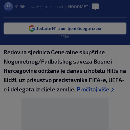
0
N1 BiH
NOGOMET
|
14. maj. 2026. 21:49
|
|
Dodajte N1 u omiljeni Google izvor
Više
Redovna sjednica Generalne skupštine
Nogometnog/Fudbalskog saveza Bosne i
Hercegovine održana je danas u hotelu Hills na
Ilidži, uz prisustvo predstavnika FIFA-e, UEFA-
e i delegata iz cijele zemlje.
Pročitaj više