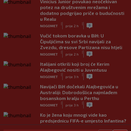
Vinicius Junior povukao neočekivan
potez na društvenim mrežama i
dodatno podgrijao priče o budućnosti
u Realu
|
|
0
NOGOMET
prije 2 h
Vučić tokom boravka u BiH: U
Čipuljićima su svi Srbi navijali za
Zvezdu, dresove Partizana nisu htjeli
|
|
0
NOGOMET
prije 2 h
Italijani otkrili koji broj će Kerim
Alajbegović nositi u Juventusu
|
|
0
NOGOMET
prije 3 h
Navijači BiH dočekali Alajbegovića u
Australiji: Dobrodošlica najmlađem
bosanskom kralju u Perthu
|
|
0
NOGOMET
prije 3 h
Ko je žena koju mnogi vide kao
predsjednicu FIFA-e umjesto Infantina?
Uskoro mi mogla promijeniti svjetski