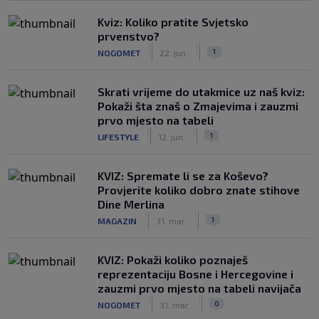
Kviz: Koliko pratite Svjetsko
prvenstvo?
|
|
1
NOGOMET
22. jun.
Skrati vrijeme do utakmice uz naš kviz:
Pokaži šta znaš o Zmajevima i zauzmi
prvo mjesto na tabeli
|
|
1
LIFESTYLE
12. jun.
KVIZ: Spremate li se za Koševo?
Provjerite koliko dobro znate stihove
Dine Merlina
|
|
1
MAGAZIN
31. mar.
KVIZ: Pokaži koliko poznaješ
reprezentaciju Bosne i Hercegovine i
zauzmi prvo mjesto na tabeli navijača
|
|
0
NOGOMET
31. mar.