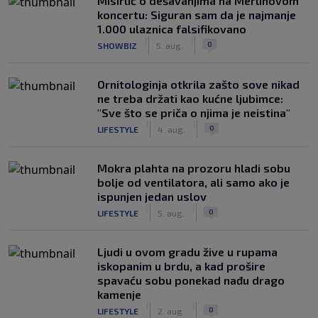
Misirlić o dešavanjima na Merlinovom
koncertu: Siguran sam da je najmanje
1.000 ulaznica falsifikovano
|
|
0
SHOWBIZ
5. aug.
Ornitologinja otkrila zašto sove nikad
ne treba držati kao kućne ljubimce:
"Sve što se priča o njima je neistina"
|
|
0
LIFESTYLE
4. aug.
Mokra plahta na prozoru hladi sobu
bolje od ventilatora, ali samo ako je
ispunjen jedan uslov
|
|
0
LIFESTYLE
5. aug.
Ljudi u ovom gradu žive u rupama
iskopanim u brdu, a kad prošire
spavaću sobu ponekad nađu drago
kamenje
|
|
0
LIFESTYLE
2. aug.