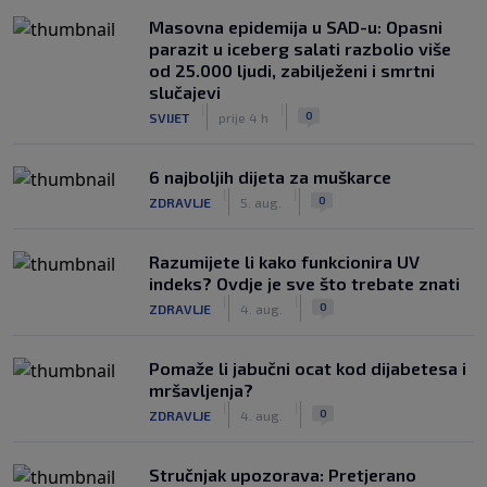
Masovna epidemija u SAD-u: Opasni
parazit u iceberg salati razbolio više
od 25.000 ljudi, zabilježeni i smrtni
slučajevi
|
|
0
SVIJET
prije 4 h
6 najboljih dijeta za muškarce
|
|
0
ZDRAVLJE
5. aug.
Razumijete li kako funkcionira UV
indeks? Ovdje je sve što trebate znati
|
|
0
ZDRAVLJE
4. aug.
Pomaže li jabučni ocat kod dijabetesa i
mršavljenja?
|
|
0
ZDRAVLJE
4. aug.
Stručnjak upozorava: Pretjerano