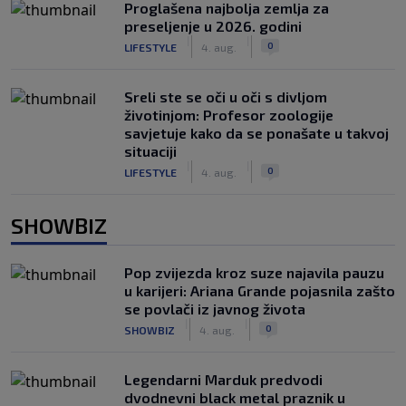
Proglašena najbolja zemlja za
preseljenje u 2026. godini
|
|
0
LIFESTYLE
4. aug.
Sreli ste se oči u oči s divljom
životinjom: Profesor zoologije
savjetuje kako da se ponašate u takvoj
situaciji
|
|
0
LIFESTYLE
4. aug.
SHOWBIZ
Pop zvijezda kroz suze najavila pauzu
u karijeri: Ariana Grande pojasnila zašto
se povlači iz javnog života
|
|
0
SHOWBIZ
4. aug.
Legendarni Marduk predvodi
dvodnevni black metal praznik u