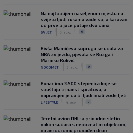
Na najtoplijem naseljenom mjestu na
svijetu ljudi rukama vade so, a karavan
do prve pijace putuje dva dana
|
|
0
SVIJET
5. aug.
Bivša Mamićeva supruga se udala za
NBA zvijezdu, pjevala se Rozga i
Marinko Rokvić
|
|
0
NOGOMET
5. aug.
Bunar imа 3.500 stepenica koje se
spuštaju trinaest spratova, a
napravljen je da bi ljudi imali vode ljeti
|
|
0
LIFESTYLE
4. aug.
Teretni avion DHL-a prinudno sletio
nakon sudara s nepoznatim objektom,
na aerodromu pronađen dron