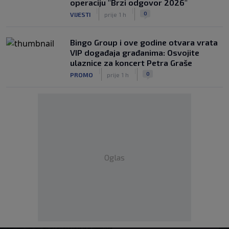
operaciju "Brzi odgovor 2026"
|
|
0
VIJESTI
prije 1 h
Bingo Group i ove godine otvara vrata
VIP događaja građanima: Osvojite
ulaznice za koncert Petra Graše
|
|
0
PROMO
prije 1 h
Oglas