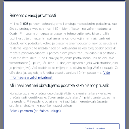
Brinemo o vašoj privatnosti
Mi i naši
603
partneri pohranjujemo i pristupamo osobnim podacima, kao
što su pretraga web stranica ili lični identifikatori, na vašem računaru .
Odabir Prihvatam omogućava praćenje tehnologije kako bi se pružila
podrška dolje prikazanim svrhama na osnovu kojih mi i naši partneri
obrađujemo podatke Ukoliko je praćenje onemogućeno, neki od sadržaja i
reklama koje vidite možda neće biti relevantni za vas. Ovaj odabir postavki
možete ponovno odabrati i pritom promijeniti trenutni odabir ili pristanak
Oglas
tako što ćete kliknuti na Upravljaj željenim postavkama link na dnu ove
web stranice [ili plutajuću ikonu u donjem lijevom dijelu web stranice, ako
je primjenjivo]. Vaš odabir će se mijenjati u okviru našeg Wеб локација. Za
više detalja, pogledajte Uredbu o postupanju s ličnim podacima.
Više
informacija o vašoj privatnosti
Mi i naši partneri obrađujemo podatke kako bismo pružali:
Koristite podatke o tačnoj geolokaciji. Aktivno skenirajte karakteristike
uređaja radi identifikacije. Spremanje podataka i/ili pristupanje podacima
na uređaju. Prilagođeno oglašavanje i sadržaj, mjerenje oglašavanja i
sadržaja, istraživanje publike i razvoj usluga.
Spisak partnera (pružalaca usluga)