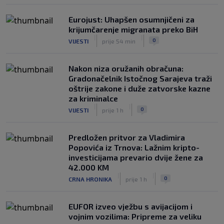
Eurojust: Uhapšen osumnjičeni za
krijumčarenje migranata preko BiH
|
|
0
VIJESTI
prije 54 min
Nakon niza oružanih obračuna:
Gradonačelnik Istočnog Sarajeva traži
oštrije zakone i duže zatvorske kazne
za kriminalce
|
|
0
VIJESTI
prije 1 h
Predložen pritvor za Vladimira
Popovića iz Trnova: Lažnim kripto-
investicijama prevario dvije žene za
42.000 KM
|
|
0
CRNA HRONIKA
prije 1 h
EUFOR izveo vježbu s avijacijom i
vojnim vozilima: Pripreme za veliku