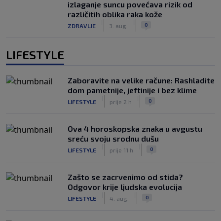
izlaganje suncu povećava rizik od
različitih oblika raka kože
|
|
0
ZDRAVLJE
3. aug.
LIFESTYLE
Zaboravite na velike račune: Rashladite
dom pametnije, jeftinije i bez klime
|
|
0
LIFESTYLE
prije 2 h
Ova 4 horoskopska znaka u avgustu
sreću svoju srodnu dušu
|
|
0
LIFESTYLE
prije 11 h
Zašto se zacrvenimo od stida?
Odgovor krije ljudska evolucija
|
|
0
LIFESTYLE
4. aug.