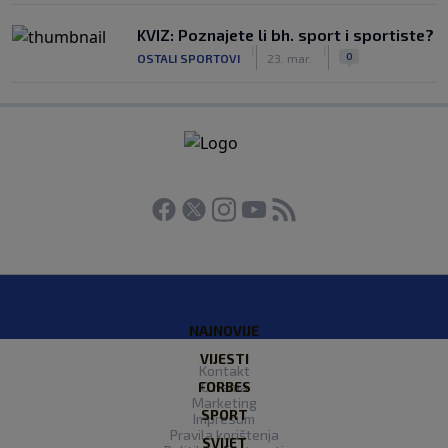
KVIZ: Poznajete li bh. sport i sportiste?
|
|
0
OSTALI SPORTOVI
23. mar.
NAJNOVIJE
VIJESTI
Kontakt
FORBES
O nama
Marketing
SPORT
Impresum
Pravila korištenja
SVIJET