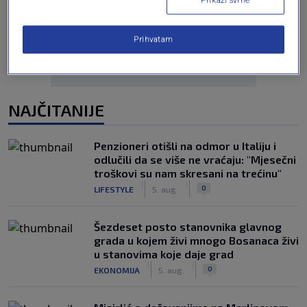
Oglas
Prikaži svrhe
Prihvatam
NAJČITANIJE
Penzioneri otišli na odmor u Italiju i
odlučili da se više ne vraćaju: "Mjesečni
troškovi su nam skresani na trećinu"
|
|
0
LIFESTYLE
5. aug.
Šezdeset posto stanovnika glavnog
grada u kojem živi mnogo Bosanaca živi
u stanovima koje daje grad
|
|
0
EKONOMIJA
5. aug.