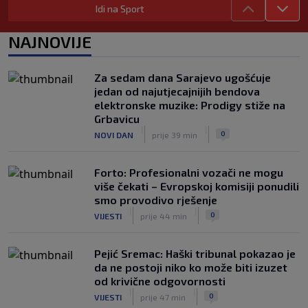
nogomet
Idi na Sport
|
|
0
NOGOMET
prije 3 h
NAJNOVIJE
FIFA se izvinila svim svojim članicama
zbog FFE projekta: Ali rukovodstvo i
dalje podržava Infantina
Za sedam dana Sarajevo ugošćuje
|
|
0
NOGOMET
prije 4 h
jedan od najutjecajnijih bendova
elektronske muzike: Prodigy stiže na
Lionel Messi postigao dva gola u
Grbavicu
pobjedi Inter Miamija i ispisao historiju
|
|
0
NOVI DAN
prije 39 min
Leagues Cupa (VIDEO)
|
|
0
NOGOMET
prije 4 h
Forto: Profesionalni vozači ne mogu
više čekati – Evropskoj komisiji ponudili
smo provodivo rješenje
|
|
0
VIJESTI
prije 44 min
Pejić Sremac: Haški tribunal pokazao je
da ne postoji niko ko može biti izuzet
od krivične odgovornosti
|
|
0
VIJESTI
prije 47 min