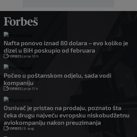
Nafta ponovo iznad 80 dolara – evo koliko je
dizel u BiH poskupio od februara
FORBES
|
prije 10 h
Počeo u poštanskom odjelu, sada vodi
kompaniju
FORBES
|
prije 11 h
Osnivač je pristao na prodaju, poznato šta
čeka drugu najveću evropsku niskobudžetnu
aviokompaniju nakon preuzimanja
FORBES
|
9. aug.