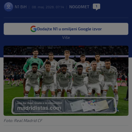
1
N1 BiH
NOGOMET
|
08. maj. 2026. 07:14
|
|
Dodajte N1 u omiljeni Google izvor
Više
Foto: Real Madrid CF