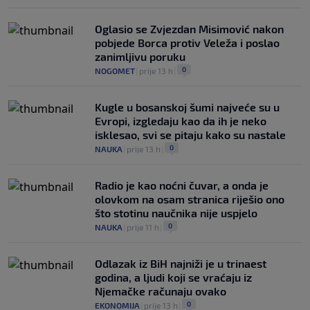
Oglasio se Zvjezdan Misimović nakon
pobjede Borca protiv Veleža i poslao
zanimljivu poruku
0
NOGOMET
|
prije 13 h
|
Kugle u bosanskoj šumi najveće su u
Evropi, izgledaju kao da ih je neko
isklesao, svi se pitaju kako su nastale
0
NAUKA
|
prije 13 h
|
Radio je kao noćni čuvar, a onda je
olovkom na osam stranica riješio ono
što stotinu naučnika nije uspjelo
0
NAUKA
|
prije 11 h
|
Odlazak iz BiH najniži je u trinaest
godina, a ljudi koji se vraćaju iz
Njemačke računaju ovako
0
EKONOMIJA
|
prije 13 h
|