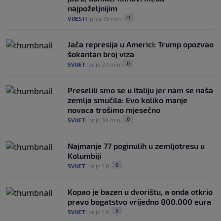
najpoželjnijim
0
VIJESTI
|
prije 19 min
|
Jača represija u Americi: Trump opozvao
šokantan broj viza
0
SVIJET
|
prije 20 min
|
Preselili smo se u Italiju jer nam se naša
zemlja smučila: Evo koliko manje
novaca trošimo mjesečno
0
SVIJET
|
prije 39 min
|
Najmanje 77 poginulih u zemljotresu u
Kolumbiji
0
SVIJET
|
prije 1 h
|
Kopao je bazen u dvorištu, a onda otkrio
pravo bogatstvo vrijedno 800.000 eura
0
SVIJET
|
prije 1 h
|