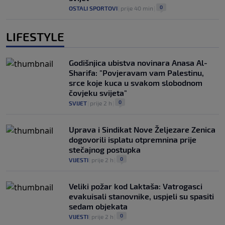
0
OSTALI SPORTOVI
|
prije 40 min
|
LIFESTYLE
Godišnjica ubistva novinara Anasa Al-
Sharifa: "Povjeravam vam Palestinu,
srce koje kuca u svakom slobodnom
čovjeku svijeta"
0
SVIJET
|
prije 2 h
|
Uprava i Sindikat Nove Željezare Zenica
dogovorili isplatu otpremnina prije
stečajnog postupka
0
VIJESTI
|
prije 2 h
|
Veliki požar kod Laktaša: Vatrogasci
evakuisali stanovnike, uspjeli su spasiti
sedam objekata
0
VIJESTI
|
prije 2 h
|