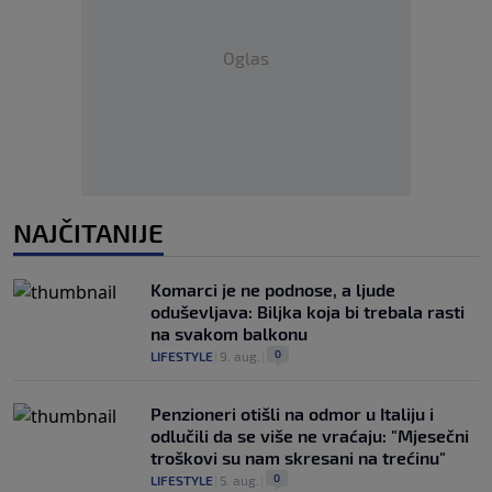
Oglas
NAJČITANIJE
Komarci je ne podnose, a ljude
oduševljava: Biljka koja bi trebala rasti
na svakom balkonu
0
LIFESTYLE
|
9. aug.
|
Penzioneri otišli na odmor u Italiju i
odlučili da se više ne vraćaju: "Mjesečni
troškovi su nam skresani na trećinu"
0
LIFESTYLE
|
5. aug.
|