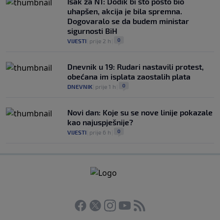
Isak za N1: Dodik bi sto posto bio
uhapšen, akcija je bila spremna.
Dogovaralo se da budem ministar
sigurnosti BiH
0
VIJESTI
|
prije 2 h
|
Dnevnik u 19: Rudari nastavili protest,
obećana im isplata zaostalih plata
0
DNEVNIK
|
prije 1 h
|
Novi dan: Koje su se nove linije pokazale
kao najuspješnije?
0
VIJESTI
|
prije 6 h
|