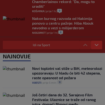
Chamberlainov rekord: "Da, mogu to
uraditi"
0
KOŠARKA
|
prije 1 h
|
Nakon burnog razvoda od Hakimija
ponovo u centru pažnje: Hiba Abouk
navodno u vezi s milijarderom
0
NOGOMET
|
prije 1 h
|
Enes Kanter "tjera" svoje: Poslao
zvaničnu prijavu za WNBA draft
Idi na Sport
0
KOŠARKA
|
prije 3 h
|
NAJNOVIJE
Sarajevo ponovo domaćin Jadranske
Teqball lige - U borbi za titulu 80 ekipa
0
OSTALI SPORTOVI
|
prije 4 h
|
Novi toplotni val stiže u BiH, meteorolozi
upozoravaju: U hladu će biti 42 stepena,
raste opasnost od požara
0
VIJESTI
|
prije 5 min
|
Još četiri dana do 32. Sarajevo Film
Festivala: Ulaznice se traže od ranog
jutra, domaći filmovi među