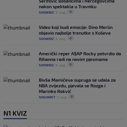
Šerifović Bosancima i Hercegovcima
nakon spektakla u Travniku
0
SHOWBIZ
|
9. aug.
|
Video koji budi emocije: Dino Merlin
objavio najbolje trenutke s Koševa
0
SHOWBIZ
|
6. aug.
|
Američki reper A$AP Rocky potvrdio da
Rihanna radi na novim pjesmama
0
SHOWBIZ
|
6. aug.
|
Bivša Mamićeva supruga se udala za
NBA zvijezdu, pjevala se Rozga i
Marinko Rokvić
0
NOGOMET
|
5. aug.
|
N1 KVIZ