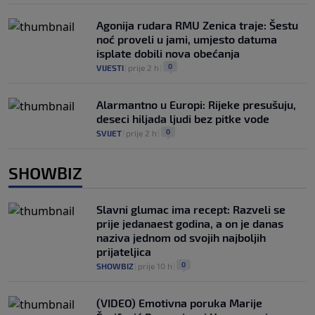
Agonija rudara RMU Zenica traje: Šestu
noć proveli u jami, umjesto datuma
isplate dobili nova obećanja
0
VIJESTI
|
prije 2 h
|
Alarmantno u Europi: Rijeke presušuju,
deseci hiljada ljudi bez pitke vode
0
SVIJET
|
prije 2 h
|
SHOWBIZ
Slavni glumac ima recept: Razveli se
prije jedanaest godina, a on je danas
naziva jednom od svojih najboljih
prijateljica
0
SHOWBIZ
|
prije 10 h
|
(VIDEO) Emotivna poruka Marije