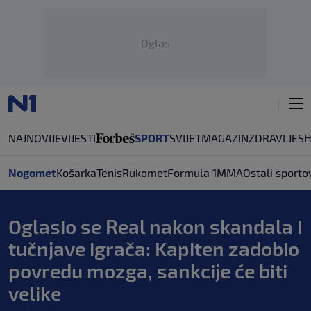
Oglas
NAJNOVIJE
VIJESTI
SPORT
SVIJET
MAGAZIN
ZDRAVLJE
S
Nogomet
Košarka
Tenis
Rukomet
Formula 1
MMA
Ostali sporto
Oglasio se Real nakon skandala i
tučnjave igrača: Kapiten zadobio
povredu mozga, sankcije će biti
velike