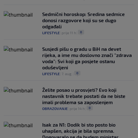
Sedmični horoskop: Sredina sedmice
donosi razgovore koji su se dugo
odgađali
0
LIFESTYLE
|
prije 11 h
|
Susjedi pišu o gradu u BiH na devet
rijeka, a ime mu doslovno znači "zdrava
voda": Svi koji ga posjete ostanu
oduševljeni
0
LIFESTYLE
|
7. aug.
|
Želite posao u prosvjeti? Evo koji
nastavnik trebate postati da ne biste
imali problema sa zaposlenjem
0
OBRAZOVANJE
|
prije 14 h
|
Isak za N1: Dodik bi sto posto bio
uhapšen, akcija je bila spremna.
Dogovaralo se da budem ministar