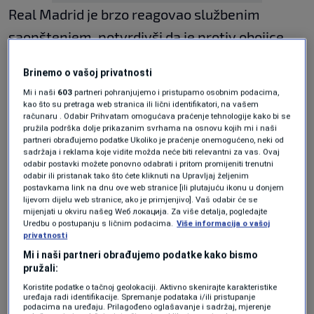
Real Madrid je brzo reagovao službenim
saopštenjem, potvrdivši da je protiv obojice
pokrenut disciplinski postupak zbog, kako
Brinemo o vašoj privatnosti
navode, “velike sramote” koja je narušila ugled
Mi i naši
603
partneri pohranjujemo i pristupamo osobnim podacima,
kluba.
kao što su pretraga web stranica ili lični identifikatori, na vašem
računaru . Odabir Prihvatam omogućava praćenje tehnologije kako bi se
pružila podrška dolje prikazanim svrhama na osnovu kojih mi i naši
“Real Madrid C. F. obavještava javnost da je,
partneri obrađujemo podatke Ukoliko je praćenje onemogućeno, neki od
sadržaja i reklama koje vidite možda neće biti relevantni za vas. Ovaj
nakon događaja koji su se jutros desili tokom
odabir postavki možete ponovno odabrati i pritom promijeniti trenutni
odabir ili pristanak tako što ćete kliknuti na Upravljaj željenim
treninga prvog tima, odlučeno da se pokrenu
postavkama link na dnu ove web stranice [ili plutajuću ikonu u donjem
lijevom dijelu web stranice, ako je primjenjivo]. Vaš odabir će se
disciplinski postupci protiv naših igrača
mijenjati u okviru našeg Wеб локација. Za više detalja, pogledajte
Uredbu o postupanju s ličnim podacima.
Više informacija o vašoj
Federica Valverdea i Auréliena Tchouamenija”
,
privatnosti
stoji u saopštenju Kraljevskog kluba.
Mi i naši partneri obrađujemo podatke kako bismo
pružali:
Comunicado Oficial
Koristite podatke o tačnoj geolokaciji. Aktivno skenirajte karakteristike
— Real Madrid C.F. (@realmadrid)
May 7, 2026
uređaja radi identifikacije. Spremanje podataka i/ili pristupanje
podacima na uređaju. Prilagođeno oglašavanje i sadržaj, mjerenje