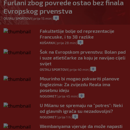
Furlani zbog povrede ostao bez finala
Evropskog prvenstva
0
OSTALI SPORTOVI
|
prije 15 min
|
Fakultetlije bolje od reprezentacije
Francuske, i to 38 razlike
0
KOŠARKA
|
prije 28 min
|
Šok na Evropskom prvenstvu: Bolan pad
i suze atletičarke za koju je navijao cijeli
svijet
0
OSTALI SPORTOVI
|
prije 40 min
|
Mourinho bi mogao pokvariti planove
Englezima: Za zvijezdu Reala ima
posebnu ideju
0
NOGOMET
|
prije 45 min
|
U Milanu se spremaju na "potres": Neki
od glavnih igrača su nezadovoljni?
0
NOGOMET
|
prije 1 h
|
Wembanyama vjeruje da može napasti