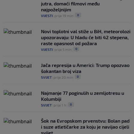
jutra, domaći filmovi među
najpoželjnijim
0
VIJESTI
|
prije 19 min
|
Novi toplotni val stiže u BiH, meteorolozi
upozoravaju: U hladu će biti 42 stepena,
raste opasnost od požara
0
VIJESTI
|
prije 5 min
|
Jača represija u Americi: Trump opozvao
šokantan broj viza
0
SVIJET
|
prije 20 min
|
Najmanje 77 poginulih u zemljotresu u
Kolumbiji
0
SVIJET
|
prije 1 h
|
Šok na Evropskom prvenstvu: Bolan pad
i suze atletičarke za koju je navijao cijeli
svijet