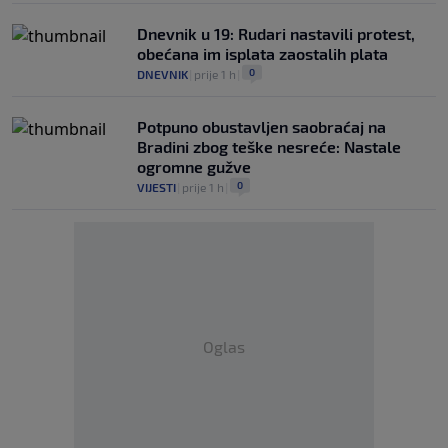
Dnevnik u 19: Rudari nastavili protest,
obećana im isplata zaostalih plata
0
DNEVNIK
|
prije 1 h
|
Potpuno obustavljen saobraćaj na
Bradini zbog teške nesreće: Nastale
ogromne gužve
0
VIJESTI
|
prije 1 h
|
Oglas