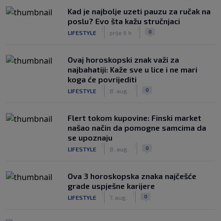
Kad je najbolje uzeti pauzu za ručak na
poslu? Evo šta kažu stručnjaci
|
|
0
LIFESTYLE
prije 6 h
Ovaj horoskopski znak važi za
najbahatiji: Kaže sve u lice i ne mari
koga će povrijediti
|
|
0
LIFESTYLE
8. aug.
Flert tokom kupovine: Finski market
našao način da pomogne samcima da
se upoznaju
|
|
0
LIFESTYLE
8. aug.
Ova 3 horoskopska znaka najčešće
grade uspješne karijere
|
|
0
LIFESTYLE
7. aug.