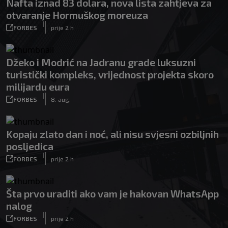
Nafta iznad 83 dolara, nova lista zahtjeva za
otvaranje Hormuškog moreuza
|
FORBES
prije 2 h
Džeko i Modrić na Jadranu grade luksuzni
turistički kompleks, vrijednost projekta skoro
milijardu eura
|
FORBES
8. aug.
Kopaju zlato dan i noć, ali nisu svjesni ozbiljnih
posljedica
|
FORBES
prije 2 h
Šta prvo uraditi ako vam je hakovan WhatsApp
nalog
|
FORBES
prije 2 h