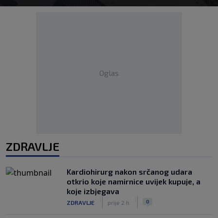
Oglas
ZDRAVLJE
Kardiohirurg nakon srčanog udara
otkrio koje namirnice uvijek kupuje, a
koje izbjegava
|
|
0
ZDRAVLJE
prije 2 h