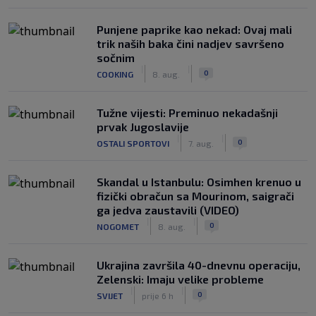
Punjene paprike kao nekad: Ovaj mali
trik naših baka čini nadjev savršeno
sočnim
|
|
0
COOKING
8. aug.
Tužne vijesti: Preminuo nekadašnji
prvak Jugoslavije
|
|
0
OSTALI SPORTOVI
7. aug.
Skandal u Istanbulu: Osimhen krenuo u
fizički obračun sa Mourinom, saigrači
ga jedva zaustavili (VIDEO)
|
|
0
NOGOMET
8. aug.
Ukrajina završila 40-dnevnu operaciju,
Zelenski: Imaju velike probleme
|
|
0
SVIJET
prije 6 h