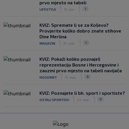
prvo mjesto na tabeli
|
|
1
LIFESTYLE
12. jun.
KVIZ: Spremate li se za Koševo?
Provjerite koliko dobro znate stihove
Dine Merlina
|
|
1
MAGAZIN
31. mar.
KVIZ: Pokaži koliko poznaješ
reprezentaciju Bosne i Hercegovine i
zauzmi prvo mjesto na tabeli navijača
|
|
0
NOGOMET
31. mar.
KVIZ: Poznajete li bh. sport i sportiste?
|
|
0
OSTALI SPORTOVI
23. mar.