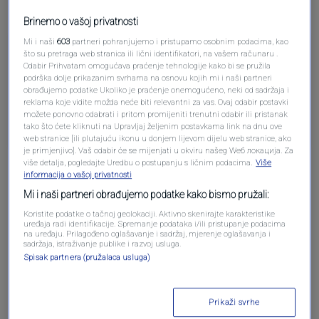
Brinemo o vašoj privatnosti
Mi i naši
603
partneri pohranjujemo i pristupamo osobnim podacima, kao
Pre 4 meseci
Mirsad
što su pretraga web stranica ili lični identifikatori, na vašem računaru .
Odabir Prihvatam omogućava praćenje tehnologije kako bi se pružila
podrška dolje prikazanim svrhama na osnovu kojih mi i naši partneri
Zar im je to jos trebalo...
obrađujemo podatke Ukoliko je praćenje onemogućeno, neki od sadržaja i
reklama koje vidite možda neće biti relevantni za vas. Ovaj odabir postavki
možete ponovno odabrati i pritom promijeniti trenutni odabir ili pristanak
Odgovori
tako što ćete kliknuti na Upravljaj željenim postavkama link na dnu ove
web stranice [ili plutajuću ikonu u donjem lijevom dijelu web stranice, ako
je primjenjivo]. Vaš odabir će se mijenjati u okviru našeg Wеб локација. Za
više detalja, pogledajte Uredbu o postupanju s ličnim podacima.
Više
informacija o vašoj privatnosti
Mi i naši partneri obrađujemo podatke kako bismo pružali:
Koristite podatke o tačnoj geolokaciji. Aktivno skenirajte karakteristike
uređaja radi identifikacije. Spremanje podataka i/ili pristupanje podacima
na uređaju. Prilagođeno oglašavanje i sadržaj, mjerenje oglašavanja i
sadržaja, istraživanje publike i razvoj usluga.
Oglas
Spisak partnera (pružalaca usluga)
Prikaži svrhe