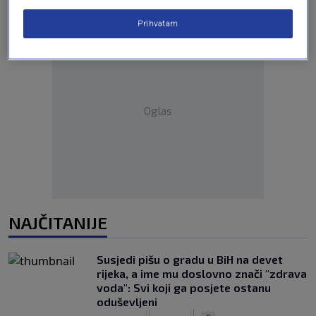
Prihvatam
Oglas
NAJČITANIJE
Susjedi pišu o gradu u BiH na devet
rijeka, a ime mu doslovno znači "zdrava
voda": Svi koji ga posjete ostanu
oduševljeni
|
|