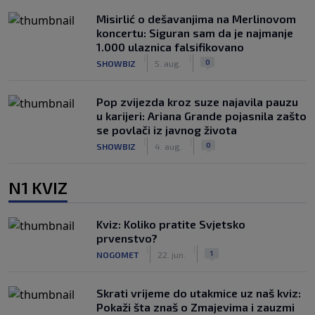
Misirlić o dešavanjima na Merlinovom
koncertu: Siguran sam da je najmanje
1.000 ulaznica falsifikovano
|
|
0
SHOWBIZ
5. aug.
Pop zvijezda kroz suze najavila pauzu
u karijeri: Ariana Grande pojasnila zašto
se povlači iz javnog života
|
|
0
SHOWBIZ
4. aug.
N1 KVIZ
Kviz: Koliko pratite Svjetsko
prvenstvo?
|
|
1
NOGOMET
22. jun.
Skrati vrijeme do utakmice uz naš kviz:
Pokaži šta znaš o Zmajevima i zauzmi