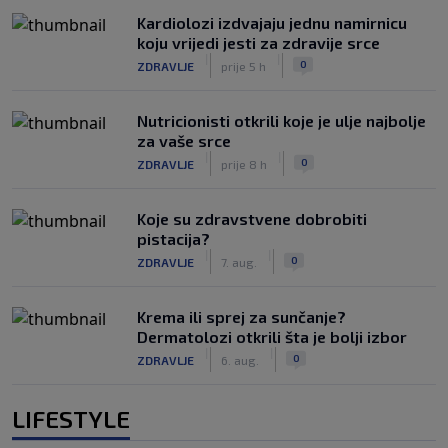
Kardiolozi izdvajaju jednu namirnicu
koju vrijedi jesti za zdravije srce
|
|
0
ZDRAVLJE
prije 5 h
Nutricionisti otkrili koje je ulje najbolje
za vaše srce
|
|
0
ZDRAVLJE
prije 8 h
Koje su zdravstvene dobrobiti
pistacija?
|
|
0
ZDRAVLJE
7. aug.
Krema ili sprej za sunčanje?
Dermatolozi otkrili šta je bolji izbor
|
|
0
ZDRAVLJE
6. aug.
LIFESTYLE