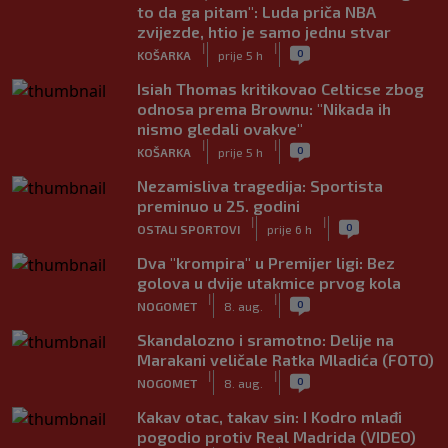
to da ga pitam": Luda priča NBA
zvijezde, htio je samo jednu stvar
|
|
0
KOŠARKA
prije 5 h
Isiah Thomas kritikovao Celticse zbog
odnosa prema Brownu: "Nikada ih
nismo gledali ovakve"
|
|
0
KOŠARKA
prije 5 h
Nezamisliva tragedija: Sportista
preminuo u 25. godini
|
|
0
OSTALI SPORTOVI
prije 6 h
Dva "krompira" u Premijer ligi: Bez
golova u dvije utakmice prvog kola
|
|
0
NOGOMET
8. aug.
Skandalozno i sramotno: Delije na
Marakani veličale Ratka Mladića (FOTO)
|
|
0
NOGOMET
8. aug.
Kakav otac, takav sin: I Kodro mlađi
pogodio protiv Real Madrida (VIDEO)