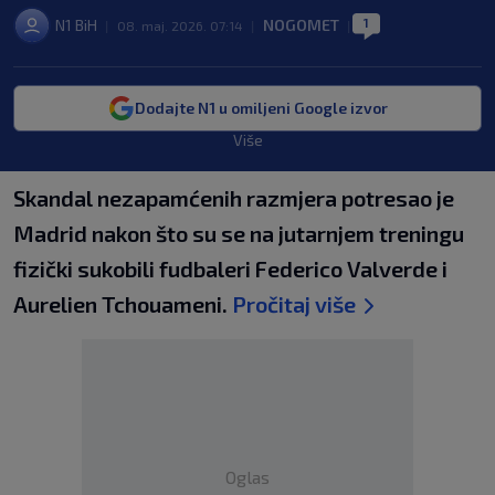
1
N1 BiH
NOGOMET
|
08. maj. 2026. 07:14
|
|
Dodajte N1 u omiljeni Google izvor
Više
Skandal nezapamćenih razmjera potresao je
Madrid nakon što su se na jutarnjem treningu
fizički sukobili fudbaleri Federico Valverde i
Aurelien Tchouameni.
Pročitaj više
Oglas