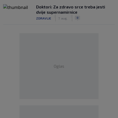
Doktori: Za zdravo srce treba jesti
dvije supernamirnice
|
|
0
ZDRAVLJE
7. aug.
Oglas