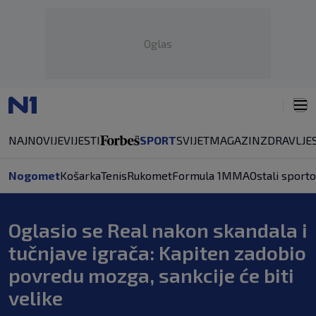
Oglas
NAJNOVIJE
VIJESTI
SPORT
SVIJET
MAGAZIN
ZDRAVLJE
Nogomet
Košarka
Tenis
Rukomet
Formula 1
MMA
Ostali sporto
Oglasio se Real nakon skandala i
tučnjave igrača: Kapiten zadobio
povredu mozga, sankcije će biti
velike