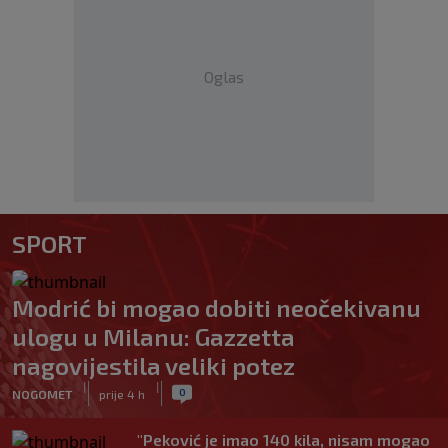
Oglas
SPORT
Modrić bi mogao dobiti neočekivanu
ulogu u Milanu: Gazzetta
nagovijestila veliki potez
|
|
0
NOGOMET
prije 4 h
"Peković je imao 140 kila, nisam mogao