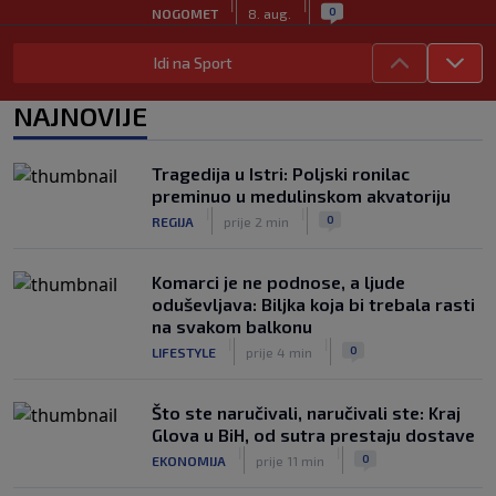
|
|
0
NOGOMET
8. aug.
Sudija dosjetljivim komentarom
Idi na Sport
nasmijao publiku nakon žalbe tenisera
(VIDEO)
NAJNOVIJE
|
|
0
TENIS
8. aug.
Haos u Irskoj: Navijač utrčao na teren i
Tragedija u Istri: Poljski ronilac
nasrnuo na gostujuće fudbalere
preminuo u medulinskom akvatoriju
(VIDEO)
|
|
|
|
0
REGIJA
prije 2 min
0
NOGOMET
8. aug.
Komarci je ne podnose, a ljude
oduševljava: Biljka koja bi trebala rasti
na svakom balkonu
|
|
0
LIFESTYLE
prije 4 min
Što ste naručivali, naručivali ste: Kraj
Glova u BiH, od sutra prestaju dostave
|
|
0
EKONOMIJA
prije 11 min