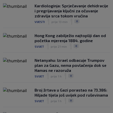
Kardiologinja: Sprječavanje dehidracije
i pregrijavanja ključni za očuvanje
zdravlja srca tokom vrućina
|
|
0
VIJESTI
prije 13 min
Hong Kong zabilježio najtopliji dan od
početka mjerenja 1884. godine
|
|
0
SVIJET
prije 21 min
Netanyahu: Izrael odbacuje Trumpov
plan za Gazu, nema povlačenja dok se
Hamas ne razoruža
|
|
0
SVIJET
prije 1 h
Broj žrtava u Gazi porastao na 73.386:
Hiljade tijela još uvijek pod ruševinama
|
|
0
SVIJET
prije 1 h