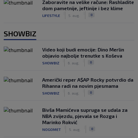
Zaboravite na velike račune: Rashladite
dom pametnije, jeftinije i bez klime
|
|
0
LIFESTYLE
5. aug.
SHOWBIZ
Video koji budi emocije: Dino Merlin
objavio najbolje trenutke s Koševa
|
|
0
SHOWBIZ
6. aug.
Američki reper A$AP Rocky potvrdio da
Rihanna radi na novim pjesmama
|
|
0
SHOWBIZ
6. aug.
Bivša Mamićeva supruga se udala za
NBA zvijezdu, pjevala se Rozga i
Marinko Rokvić
|
|
0
NOGOMET
5. aug.