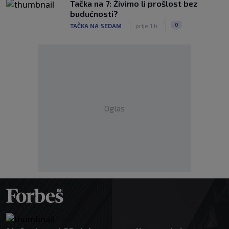
Tačka na 7: Živimo li prošlost bez
budućnosti?
|
|
0
TAČKA NA SEDAM
prije 1 h
Oglas