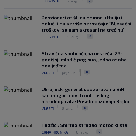
0
LIFESTYLE
7. aug.
Penzioneri otišli na odmor u Italiju i
odlučili da se više ne vraćaju: "Mjesečni
troškovi su nam skresani na trećinu"
|
|
0
LIFESTYLE
5. aug.
Stravična saobraćajna nesreća: 23-
godišnji mladić poginuo, jedna osoba
povijeđena
|
|
0
VIJESTI
prije 2 h
Ukrajinski general upozorava na BiH
kao mogući novi front ruskog
hibridnog rata: Posebno izdvaja Brčko
|
|
0
VIJESTI
8. aug.
Hadžići: Smrtno stradao motociklista
|
|
0
CRNA HRONIKA
8. aug.