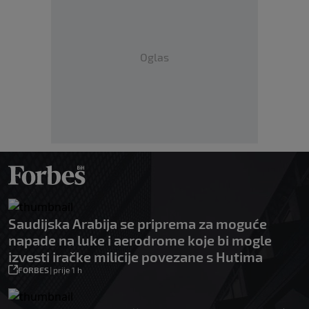
Oglas
Saudijska Arabija se priprema za moguće
napade na luke i aerodrome koje bi mogle
izvesti iračke milicije povezane s Hutima
FORBES
|
prije 1 h