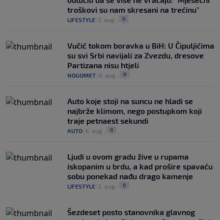
troškovi su nam skresani na trećinu"
0
LIFESTYLE
|
5. aug.
|
Vučić tokom boravka u BiH: U Čipuljićima
su svi Srbi navijali za Zvezdu, dresove
Partizana nisu htjeli
0
NOGOMET
|
6. aug.
|
Auto koje stoji na suncu ne hladi se
najbrže klimom, nego postupkom koji
traje petnaest sekundi
0
AUTO
|
6. aug.
|
Ljudi u ovom gradu žive u rupama
iskopanim u brdu, a kad prošire spavaću
sobu ponekad nađu drago kamenje
0
LIFESTYLE
|
2. aug.
|
Šezdeset posto stanovnika glavnog