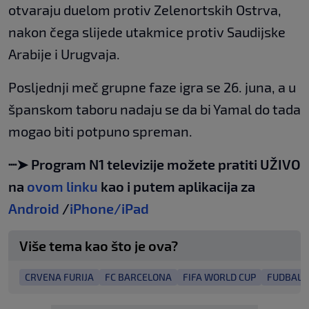
otvaraju duelom protiv Zelenortskih Ostrva,
nakon čega slijede utakmice protiv Saudijske
Arabije i Urugvaja.
Posljednji meč grupne faze igra se 26. juna, a u
španskom taboru nadaju se da bi Yamal do tada
mogao biti potpuno spreman.
┈➤ Program N1 televizije možete pratiti UŽIVO
na
ovom linku
kao i putem aplikacija za
Android
/
iPhone/iPad
Više tema kao što je ova?
CRVENA FURIJA
FC BARCELONA
FIFA WORLD CUP
FUDBALSK