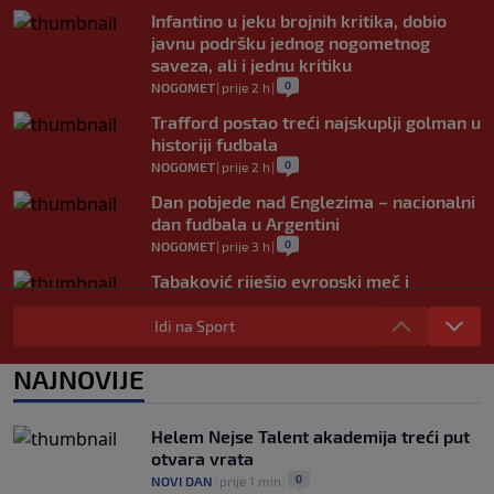
Infantino u jeku brojnih kritika, dobio
javnu podršku jednog nogometnog
saveza, ali i jednu kritiku
0
NOGOMET
|
prije 2 h
|
Trafford postao treći najskuplji golman u
historiji fudbala
0
NOGOMET
|
prije 2 h
|
Dan pobjede nad Englezima – nacionalni
dan fudbala u Argentini
0
NOGOMET
|
prije 3 h
|
Tabaković riješio evropski meč i
Salzburgu donio pobjedu (VIDEO)
Idi na Sport
0
NOGOMET
|
6. aug.
|
Allah, Allah, Allah, Allah… Mohamed
NAJNOVIJE
Salah! (VIDEO)
0
NOGOMET
|
6. aug.
|
Helem Nejse Talent akademija treći put
otvara vrata
0
NOVI DAN
|
prije 1 min
|