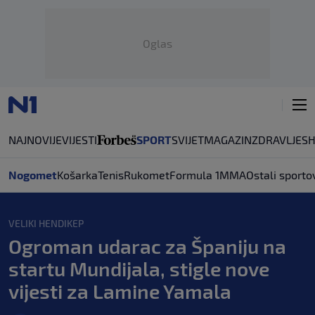
Oglas
NAJNOVIJE
VIJESTI
SPORT
SVIJET
MAGAZIN
ZDRAVLJE
S
Nogomet
Košarka
Tenis
Rukomet
Formula 1
MMA
Ostali sporto
VELIKI HENDIKEP
Ogroman udarac za Španiju na
startu Mundijala, stigle nove
vijesti za Lamine Yamala