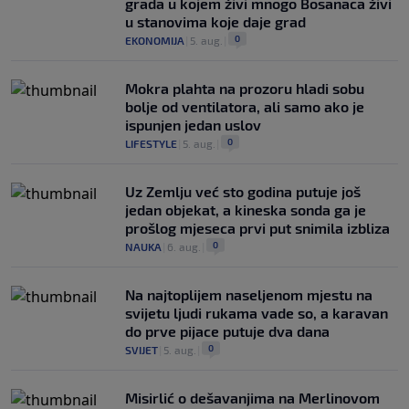
grada u kojem živi mnogo Bosanaca živi
u stanovima koje daje grad
0
EKONOMIJA
|
5. aug.
|
Mokra plahta na prozoru hladi sobu
bolje od ventilatora, ali samo ako je
ispunjen jedan uslov
0
LIFESTYLE
|
5. aug.
|
Uz Zemlju već sto godina putuje još
jedan objekat, a kineska sonda ga je
prošlog mjeseca prvi put snimila izbliza
0
NAUKA
|
6. aug.
|
Na najtoplijem naseljenom mjestu na
svijetu ljudi rukama vade so, a karavan
do prve pijace putuje dva dana
0
SVIJET
|
5. aug.
|
Misirlić o dešavanjima na Merlinovom