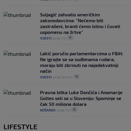
Suljagić zahvalio američkim
zakonodavcima: "Nećemo biti
zastrašeni, branit ćemo istinu i čuvati
uspomenu na žrtve"
0
VIJESTI
|
prije 1 h
|
Lakić poručio parlamentarcima u FBiH:
Ne igrajte se sa sudbinama rudara,
moraju biti zbrinuti na najadekvatniji
način
0
VIJESTI
|
prije 25 min
|
Pravna bitka Luke Dončića i Anamarije
Goltes seli se u Sloveniju: Spominje se
čak 50 miliona dolara
0
KOŠARKA
|
prije 1 h
|
LIFESTYLE