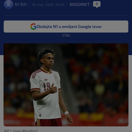
0
N1 BiH
NOGOMET
|
18. maj. 2026. 20:34
|
|
Dodajte N1 u omiljeni Google izvor
Više
AP
/
Joan Monfort