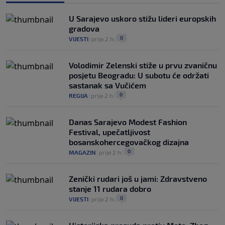
U Sarajevo uskoro stižu lideri europskih
gradova
0
VIJESTI
|
prije 2 h
|
Volodimir Zelenski stiže u prvu zvaničnu
posjetu Beogradu: U subotu će održati
sastanak sa Vučićem
0
REGIJA
|
prije 2 h
|
Danas Sarajevo Modest Fashion
Festival, upečatljivost
bosanskohercegovačkog dizajna
0
MAGAZIN
|
prije 2 h
|
Zenički rudari još u jami: Zdravstveno
stanje 11 rudara dobro
0
VIJESTI
|
prije 2 h
|