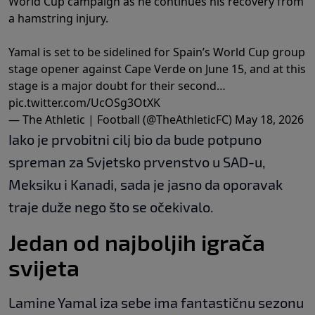
World Cup campaign as he continues his recovery from
a hamstring injury.
Yamal is set to be sidelined for Spain’s World Cup group
stage opener against Cape Verde on June 15, and at this
stage is a major doubt for their second…
pic.twitter.com/UcOSg3OtXK
— The Athletic | Football (@TheAthleticFC)
May 18, 2026
Iako je prvobitni cilj bio da bude potpuno
spreman za Svjetsko prvenstvo u SAD-u,
Meksiku i Kanadi, sada je jasno da oporavak
traje duže nego što se očekivalo.
Jedan od najboljih igrača
svijeta
Lamine Yamal iza sebe ima fantastičnu sezonu