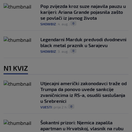
Pop zvijezda kroz suze najavila pauzu u
karijeri: Ariana Grande pojasnila zašto
se povlači iz javnog života
0
SHOWBIZ
|
4. aug.
|
Legendarni Marduk predvodi dvodnevni
black metal praznik u Sarajevu
0
SHOWBIZ
|
3. aug.
|
N1 KVIZ
Utjecajni američki zakonodavci traže od
Trumpa da ponovo uvede sankcije
zvaničnicima iz RS-a, osudili saslušanja
u Srebrenici
0
VIJESTI
|
prije 2 h
|
Šokantni prizori: Njemica zapalila
apartman u Hrvatskoj, vlasnik na rubu