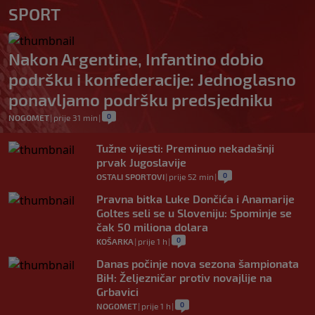
SPORT
Nakon Argentine, Infantino dobio
podršku i konfederacije: Jednoglasno
ponavljamo podršku predsjedniku
0
NOGOMET
|
prije 31 min
|
Tužne vijesti: Preminuo nekadašnji
prvak Jugoslavije
0
OSTALI SPORTOVI
|
prije 52 min
|
Pravna bitka Luke Dončića i Anamarije
Goltes seli se u Sloveniju: Spominje se
čak 50 miliona dolara
0
KOŠARKA
|
prije 1 h
|
Danas počinje nova sezona šampionata
BiH: Željezničar protiv novajlije na
Grbavici
0
NOGOMET
|
prije 1 h
|