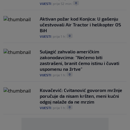
0
VIJESTI
|
prije 52 min
|
Aktivan požar kod Konjica: U gašenju
učestvovali Air Tractor i helikopter OS
BiH
0
VIJESTI
|
prije 1 h
|
Suljagić zahvalio američkim
zakonodavcima: "Nećemo biti
zastrašeni, branit ćemo istinu i čuvati
uspomenu na žrtve"
0
VIJESTI
|
prije 1 h
|
Kovačević: Cvitanović govorom mržnje
poručuje da nisam kršten, meni kućni
odgoj nalaže da ne mrzim
0
VIJESTI
|
prije 1 h
|