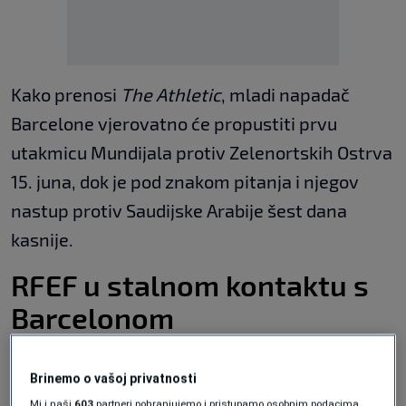
Kako prenosi
The Athletic
, mladi napadač
Barcelone vjerovatno će propustiti prvu
utakmicu Mundijala protiv Zelenortskih Ostrva
15. juna, dok je pod znakom pitanja i njegov
nastup protiv Saudijske Arabije šest dana
kasnije.
RFEF u stalnom kontaktu s
Barcelonom
Prema navodima iz Španskog fudbalskog
Brinemo o vašoj privatnosti
saveza (RFEF), reprezentativni ljekarski tim
Mi i naši
603
partneri pohranjujemo i pristupamo osobnim podacima,