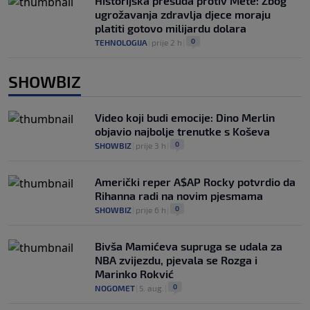
Historijska presuda protiv Mete: Zbog
ugrožavanja zdravlja djece moraju
platiti gotovo milijardu dolara
0
TEHNOLOGIJA
|
prije 2 h
|
SHOWBIZ
Video koji budi emocije: Dino Merlin
objavio najbolje trenutke s Koševa
0
SHOWBIZ
|
prije 3 h
|
Američki reper A$AP Rocky potvrdio da
Rihanna radi na novim pjesmama
0
SHOWBIZ
|
prije 6 h
|
Bivša Mamićeva supruga se udala za
NBA zvijezdu, pjevala se Rozga i
Marinko Rokvić
0
NOGOMET
|
5. aug.
|