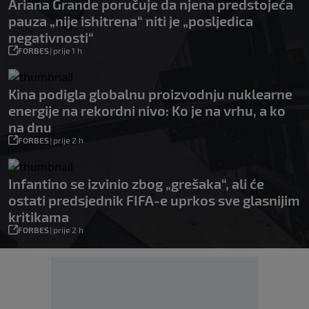
Ariana Grande poručuje da njena predstojeća
pauza „nije ishitrena“ niti je „posljedica
negativnosti“
FORBES
|
prije 1 h
Kina podigla globalnu proizvodnju nuklearne
energije na rekordni nivo: Ko je na vrhu, a ko
na dnu
FORBES
|
prije 2 h
Infantino se izvinio zbog „grešaka“, ali će
ostati predsjednik FIFA-e uprkos sve glasnijim
kritikama
FORBES
|
prije 2 h