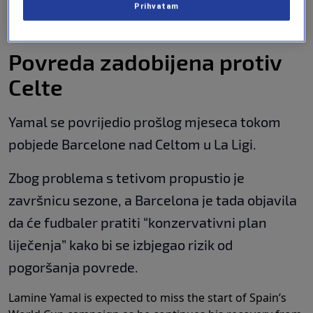
Barcelonu kako bi nadgledali proces oporavka i
Prihvatam
koordinirali rehabilitaciju zajedno s klubom.
Povreda zadobijena protiv
Celte
Yamal se povrijedio prošlog mjeseca tokom
pobjede Barcelone nad Celtom u La Ligi.
Zbog problema s tetivom propustio je
završnicu sezone, a Barcelona je tada objavila
da će fudbaler pratiti “konzervativni plan
liječenja” kako bi se izbjegao rizik od
pogoršanja povrede.
Lamine Yamal is expected to miss the start of Spain’s