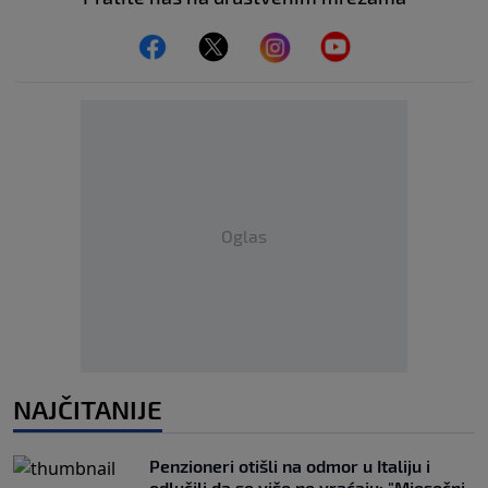
Oglas
NAJČITANIJE
Penzioneri otišli na odmor u Italiju i
odlučili da se više ne vraćaju: "Mjesečni