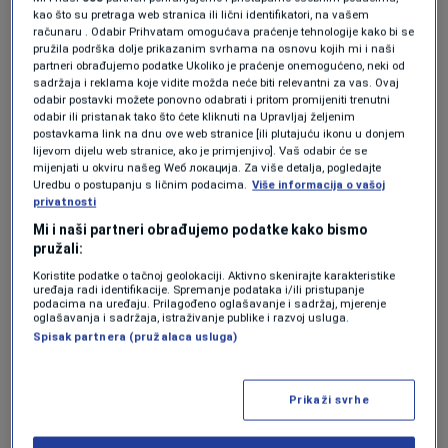
konstantno prati stanje jednog od najvećih
kao što su pretraga web stranica ili lični identifikatori, na vašem
računaru . Odabir Prihvatam omogućava praćenje tehnologije kako bi se
talenata svjetskog fudbala.
pružila podrška dolje prikazanim svrhama na osnovu kojih mi i naši
partneri obrađujemo podatke Ukoliko je praćenje onemogućeno, neki od
sadržaja i reklama koje vidite možda neće biti relevantni za vas. Ovaj
odabir postavki možete ponovno odabrati i pritom promijeniti trenutni
Stiglo izvinjenje… Gol Uniteda za 2:1
odabir ili pristanak tako što ćete kliknuti na Upravljaj željenim
morao da bude poništen
postavkama link na dnu ove web stranice [ili plutajuću ikonu u donjem
NOGOMET
|
18. maj.
lijevom dijelu web stranice, ako je primjenjivo]. Vaš odabir će se
Dženis Burnić se emotivno oprostio
mijenjati u okviru našeg Wеб локација. Za više detalja, pogledajte
Uredbu o postupanju s ličnim podacima.
Više informacija o vašoj
od kluba: "Draga moja porodico..."
privatnosti
NOGOMET
|
18. maj.
Mi i naši partneri obrađujemo podatke kako bismo
Nestvarne scene i skandal u
pružali:
Srbiji,"sklanjalica“ do rezultata 19:0!
(VIDEO)
Koristite podatke o tačnoj geolokaciji. Aktivno skenirajte karakteristike
uređaja radi identifikacije. Spremanje podataka i/ili pristupanje
NOGOMET
|
18. maj.
podacima na uređaju. Prilagođeno oglašavanje i sadržaj, mjerenje
oglašavanja i sadržaja, istraživanje publike i razvoj usluga.
Ko bi nam fudbal "dao“ besplatno ako
Spisak partnera (pružalaca usluga)
ne Florentino Perez
NOGOMET
|
18. maj.
Prikaži svrhe
Članovi medicinskog osoblja redovno dolaze u