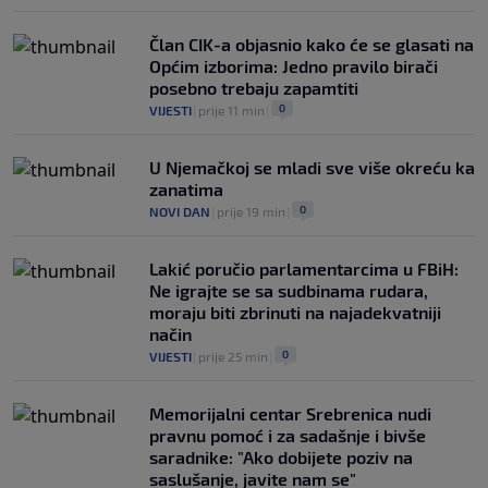
Član CIK-a objasnio kako će se glasati na
Općim izborima: Jedno pravilo birači
posebno trebaju zapamtiti
0
VIJESTI
|
prije 11 min
|
U Njemačkoj se mladi sve više okreću ka
zanatima
0
NOVI DAN
|
prije 19 min
|
Lakić poručio parlamentarcima u FBiH:
Ne igrajte se sa sudbinama rudara,
moraju biti zbrinuti na najadekvatniji
način
0
VIJESTI
|
prije 25 min
|
Memorijalni centar Srebrenica nudi
pravnu pomoć i za sadašnje i bivše
saradnike: "Ako dobijete poziv na
saslušanje, javite nam se"