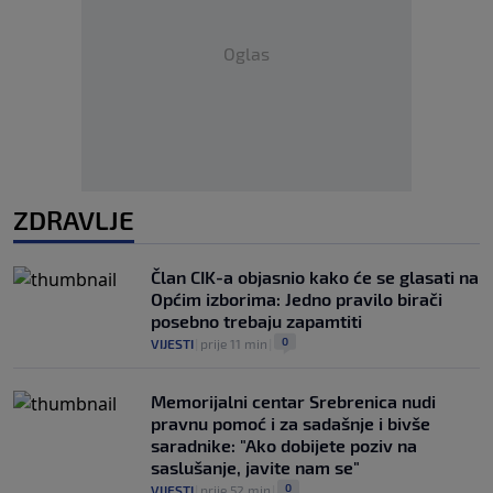
Oglas
ZDRAVLJE
Član CIK-a objasnio kako će se glasati na
Općim izborima: Jedno pravilo birači
posebno trebaju zapamtiti
0
VIJESTI
|
prije 11 min
|
Memorijalni centar Srebrenica nudi
pravnu pomoć i za sadašnje i bivše
saradnike: "Ako dobijete poziv na
saslušanje, javite nam se"
0
VIJESTI
|
prije 52 min
|