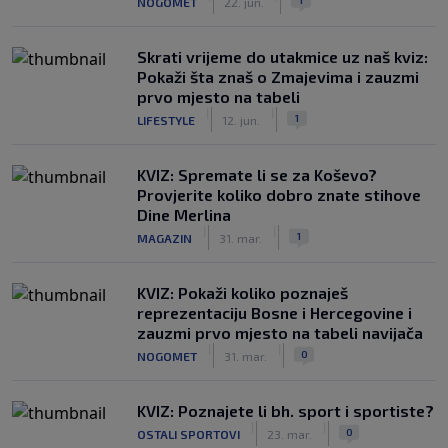
NOGOMET
22. jun.
Skrati vrijeme do utakmice uz naš kviz:
Pokaži šta znaš o Zmajevima i zauzmi
prvo mjesto na tabeli
|
|
1
LIFESTYLE
12. jun.
KVIZ: Spremate li se za Koševo?
Provjerite koliko dobro znate stihove
Dine Merlina
|
|
1
MAGAZIN
31. mar.
KVIZ: Pokaži koliko poznaješ
reprezentaciju Bosne i Hercegovine i
zauzmi prvo mjesto na tabeli navijača
|
|
0
NOGOMET
31. mar.
KVIZ: Poznajete li bh. sport i sportiste?
|
|
0
OSTALI SPORTOVI
23. mar.