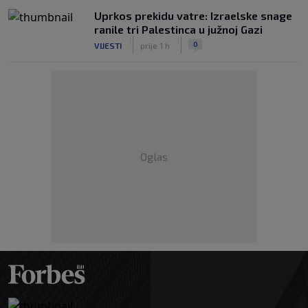
Uprkos prekidu vatre: Izraelske snage
ranile tri Palestinca u južnoj Gazi
|
|
0
VIJESTI
prije 1 h
Oglas