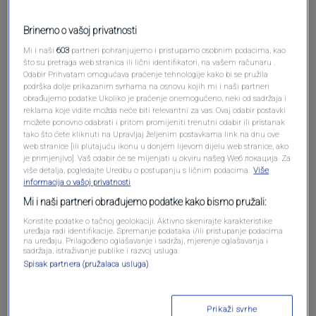
Brinemo o vašoj privatnosti
Mi i naši
603
partneri pohranjujemo i pristupamo osobnim podacima, kao
što su pretraga web stranica ili lični identifikatori, na vašem računaru .
Odabir Prihvatam omogućava praćenje tehnologije kako bi se pružila
podrška dolje prikazanim svrhama na osnovu kojih mi i naši partneri
obrađujemo podatke Ukoliko je praćenje onemogućeno, neki od sadržaja i
reklama koje vidite možda neće biti relevantni za vas. Ovaj odabir postavki
Oglas
možete ponovno odabrati i pritom promijeniti trenutni odabir ili pristanak
tako što ćete kliknuti na Upravljaj željenim postavkama link na dnu ove
web stranice [ili plutajuću ikonu u donjem lijevom dijelu web stranice, ako
je primjenjivo]. Vaš odabir će se mijenjati u okviru našeg Wеб локација. Za
više detalja, pogledajte Uredbu o postupanju s ličnim podacima.
Više
informacija o vašoj privatnosti
Mi i naši partneri obrađujemo podatke kako bismo pružali:
Koristite podatke o tačnoj geolokaciji. Aktivno skenirajte karakteristike
uređaja radi identifikacije. Spremanje podataka i/ili pristupanje podacima
na uređaju. Prilagođeno oglašavanje i sadržaj, mjerenje oglašavanja i
sadržaja, istraživanje publike i razvoj usluga.
Spisak partnera (pružalaca usluga)
Oglas
Prikaži svrhe