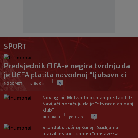
SPORT
Predsjednik FIFA-e negira tvrdnju da
je UEFA platila navodnoj "ljubavnici"
|
|
0
NOGOMET
prije 6 min
Novi igrač Millwalla odmah postao hit:
Navijači poručuju da je "stvoren za ovaj
klub"
|
|
0
NOGOMET
prije 2 h
Skandal u Južnoj Koreji: Sudijama
plaćali eskort dame i "masaže sa