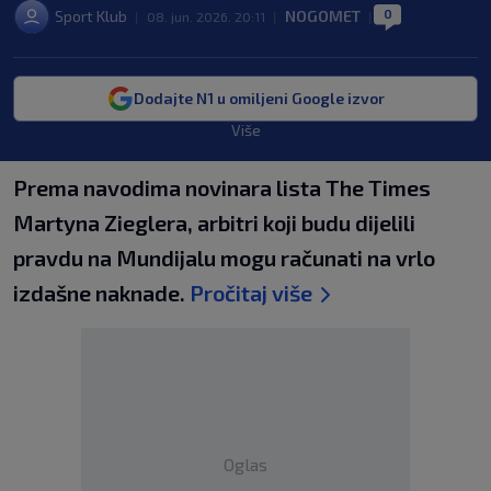
0
Sport Klub
NOGOMET
|
08. jun. 2026. 20:11
|
|
Dodajte N1 u omiljeni Google izvor
Više
Prema navodima novinara lista The Times
Martyna Zieglera, arbitri koji budu dijelili
pravdu na Mundijalu mogu računati na vrlo
izdašne naknade.
Pročitaj više
Oglas