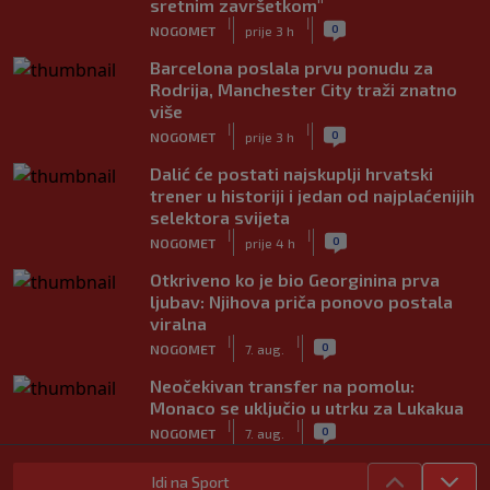
sretnim završetkom"
|
|
0
NOGOMET
prije 3 h
Barcelona poslala prvu ponudu za
Rodrija, Manchester City traži znatno
više
|
|
0
NOGOMET
prije 3 h
Dalić će postati najskuplji hrvatski
trener u historiji i jedan od najplaćenijih
selektora svijeta
|
|
0
NOGOMET
prije 4 h
Otkriveno ko je bio Georginina prva
ljubav: Njihova priča ponovo postala
viralna
|
|
0
NOGOMET
7. aug.
Neočekivan transfer na pomolu:
Monaco se uključio u utrku za Lukakua
|
|
0
NOGOMET
7. aug.
Počela nova sezona: Željezničar na
Idi na Sport