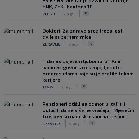
FBiH? NS Mostar prozvala institucije
HNK, ZHK i Kantona 10
|
|
0
VIJESTI
7. aug.
Doktori: Za zdravo srce treba jesti
dvije supernamirnice
|
|
0
ZDRAVLJE
7. aug.
"I danas osjećam ljubomoru": Ana
Ivanović govorila o svojoj ljepoti i
predrasudama koje su je pratile tokom
karijere
|
|
0
TENIS
7. aug.
Penzioneri otišli na odmor u Italiju i
odlučili da se više ne vraćaju: "Mjesečni
troškovi su nam skresani na trećinu"
|
|
0
LIFESTYLE
5. aug.