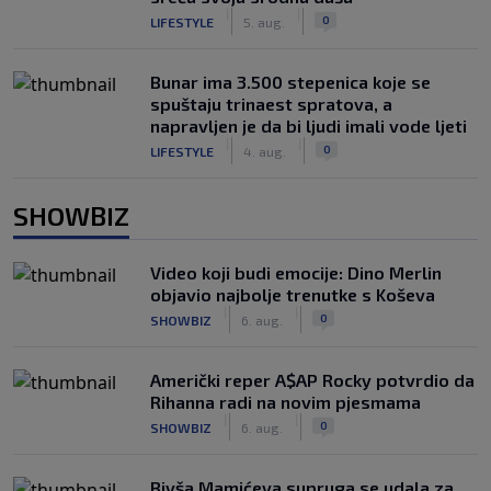
|
|
0
LIFESTYLE
5. aug.
Bunar imа 3.500 stepenica koje se
spuštaju trinaest spratova, a
napravljen je da bi ljudi imali vode ljeti
|
|
0
LIFESTYLE
4. aug.
SHOWBIZ
Video koji budi emocije: Dino Merlin
objavio najbolje trenutke s Koševa
|
|
0
SHOWBIZ
6. aug.
Američki reper A$AP Rocky potvrdio da
Rihanna radi na novim pjesmama
|
|
0
SHOWBIZ
6. aug.
Bivša Mamićeva supruga se udala za