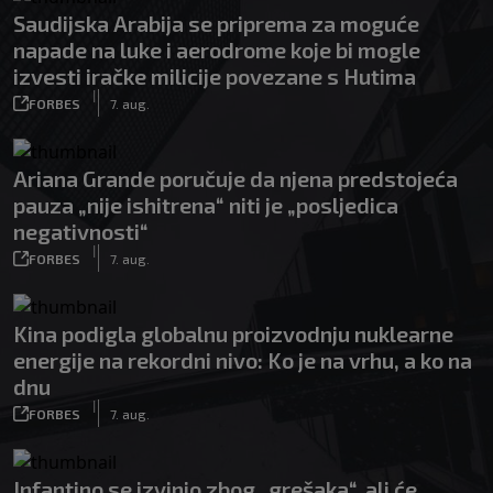
Saudijska Arabija se priprema za moguće
napade na luke i aerodrome koje bi mogle
izvesti iračke milicije povezane s Hutima
|
FORBES
7. aug.
Ariana Grande poručuje da njena predstojeća
pauza „nije ishitrena“ niti je „posljedica
negativnosti“
|
FORBES
7. aug.
Kina podigla globalnu proizvodnju nuklearne
energije na rekordni nivo: Ko je na vrhu, a ko na
dnu
|
FORBES
7. aug.
Infantino se izvinio zbog „grešaka“, ali će