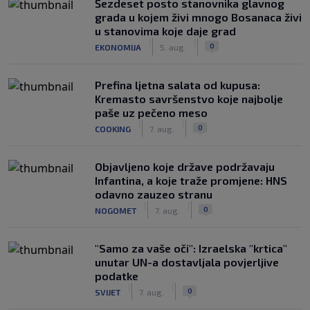
Šezdeset posto stanovnika glavnog
grada u kojem živi mnogo Bosanaca živi
u stanovima koje daje grad
|
|
0
EKONOMIJA
5. aug.
Prefina ljetna salata od kupusa:
Kremasto savršenstvo koje najbolje
paše uz pečeno meso
|
|
0
COOKING
7. aug.
Objavljeno koje države podržavaju
Infantina, a koje traže promjene: HNS
odavno zauzeo stranu
|
|
0
NOGOMET
7. aug.
"Samo za vaše oči": Izraelska "krtica"
unutar UN-a dostavljala povjerljive
podatke
|
|
0
SVIJET
7. aug.