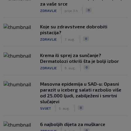
za vaše srce
|
|
0
ZDRAVLJE
prije 3 h
Koje su zdravstvene dobrobiti
pistacija?
|
|
0
ZDRAVLJE
7. aug.
Krema ili sprej za sunčanje?
Dermatolozi otkrili šta je bolji izbor
|
|
0
ZDRAVLJE
6. aug.
Masovna epidemija u SAD-u: Opasni
parazit u iceberg salati razbolio više
od 25.000 ljudi, zabilježeni i smrtni
slučajevi
|
|
0
SVIJET
6. aug.
6 najboljih dijeta za muškarce
|
|
0
ZDRAVLJE
5. aug.