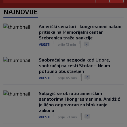
Grbavici savladao BSK
|
|
0
NOGOMET
7. aug.
NAJNOVIJE
UEFA pokreće istragu: Je li Infantino
namjeravao prodati prava na Svjetsko
Američki senatori i kongresmeni nakon
prvenstvo ispod cijene?
pritiska na Memorijalni centar
|
|
0
NOGOMET
7. aug.
Srebrenica traže sankcije
|
|
0
VIJESTI
prije 13 min
Saobraćajna nezgoda kod Udore,
saobraćaj na cesti Stolac – Neum
potpuno obustavljen
|
|
0
VIJESTI
prije 45 min
Suljagić se obratio američkim
senatorima i kongresmenima: Amidžić
je lično odgovoran za blokiranje
zakona
|
|
0
VIJESTI
prije 58 min