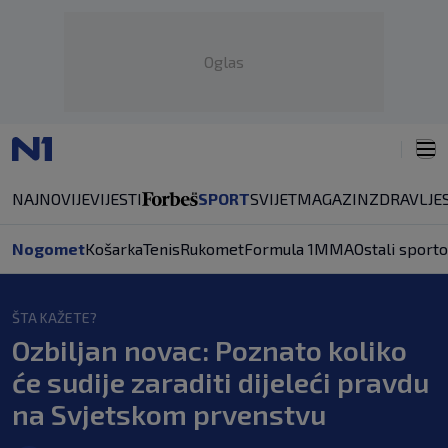
Oglas
NAJNOVIJE
VIJESTI
SPORT
SVIJET
MAGAZIN
ZDRAVLJE
Nogomet
Košarka
Tenis
Rukomet
Formula 1
MMA
Ostali sporto
ŠTA KAŽETE?
Ozbiljan novac: Poznato koliko
će sudije zaraditi dijeleći pravdu
na Svjetskom prvenstvu