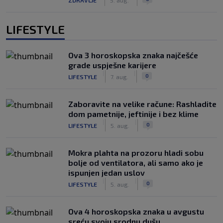
LIFESTYLE
Ova 3 horoskopska znaka najčešće
grade uspješne karijere
|
|
0
LIFESTYLE
7. aug.
Zaboravite na velike račune: Rashladite
dom pametnije, jeftinije i bez klime
|
|
0
LIFESTYLE
5. aug.
Mokra plahta na prozoru hladi sobu
bolje od ventilatora, ali samo ako je
ispunjen jedan uslov
|
|
0
LIFESTYLE
5. aug.
Ova 4 horoskopska znaka u avgustu
sreću svoju srodnu dušu