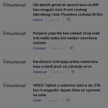
Ukrajinski general upozorava na BiH
kao mogući novi front ruskog
hibridnog rata: Posebno izdvaja Brčko
|
|
0
VIJESTI
prije 1 h
Punjene paprike kao nekad: Ovaj mali
trik naših baka čini nadjev savršeno
sočnim
|
|
0
COOKING
prije 1 h
Kardiolozi izdvajaju jednu namirnicu
koju vrijedi jesti za zdravije srce
|
|
0
ZDRAVLJE
prije 1 h
VIDEO Tajfun s udarima vjetra do 216
km/h pogodio Japan: Kina se sprema
na udar
|
|
0
SVIJET
prije 1 h