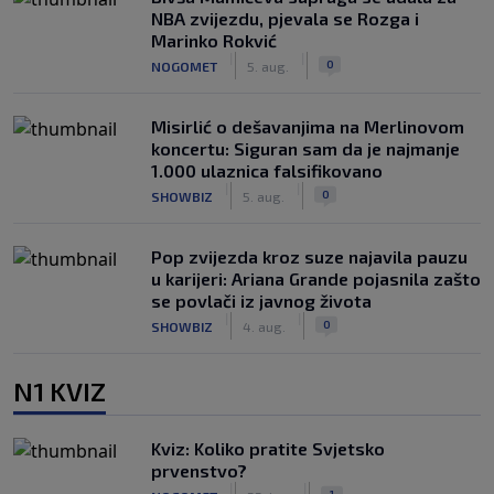
NBA zvijezdu, pjevala se Rozga i
Marinko Rokvić
|
|
0
NOGOMET
5. aug.
Misirlić o dešavanjima na Merlinovom
koncertu: Siguran sam da je najmanje
1.000 ulaznica falsifikovano
|
|
0
SHOWBIZ
5. aug.
Pop zvijezda kroz suze najavila pauzu
u karijeri: Ariana Grande pojasnila zašto
se povlači iz javnog života
|
|
0
SHOWBIZ
4. aug.
N1 KVIZ
Kviz: Koliko pratite Svjetsko
prvenstvo?
|
|
1