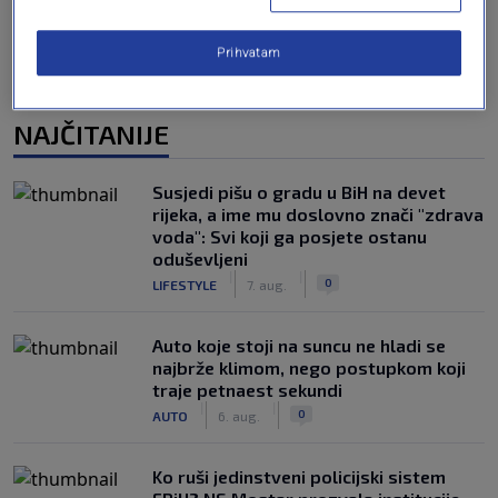
Prihvatam
NAJČITANIJE
Susjedi pišu o gradu u BiH na devet
rijeka, a ime mu doslovno znači "zdrava
voda": Svi koji ga posjete ostanu
oduševljeni
|
|
0
LIFESTYLE
7. aug.
Auto koje stoji na suncu ne hladi se
najbrže klimom, nego postupkom koji
traje petnaest sekundi
|
|
0
AUTO
6. aug.
Ko ruši jedinstveni policijski sistem