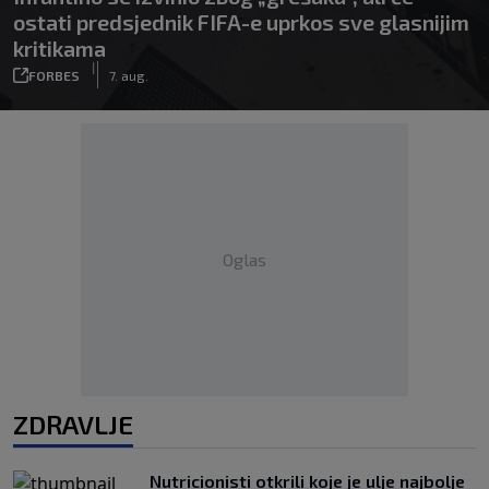
ostati predsjednik FIFA-e uprkos sve glasnijim
kritikama
|
FORBES
7. aug.
Oglas
ZDRAVLJE
Nutricionisti otkrili koje je ulje najbolje