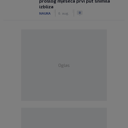
prošlog mjeseca prvi put snimila
izbliza
|
|
0
NAUKA
6. aug.
Oglas