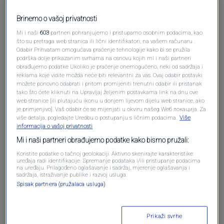
Brinemo o vašoj privatnosti
Mi i naši
603
partneri pohranjujemo i pristupamo osobnim podacima, kao
što su pretraga web stranica ili lični identifikatori, na vašem računaru .
Odabir Prihvatam omogućava praćenje tehnologije kako bi se pružila
podrška dolje prikazanim svrhama na osnovu kojih mi i naši partneri
obrađujemo podatke Ukoliko je praćenje onemogućeno, neki od sadržaja i
reklama koje vidite možda neće biti relevantni za vas. Ovaj odabir postavki
možete ponovno odabrati i pritom promijeniti trenutni odabir ili pristanak
tako što ćete kliknuti na Upravljaj željenim postavkama link na dnu ove
Oglas
web stranice [ili plutajuću ikonu u donjem lijevom dijelu web stranice, ako
je primjenjivo]. Vaš odabir će se mijenjati u okviru našeg Wеб локација. Za
više detalja, pogledajte Uredbu o postupanju s ličnim podacima.
Više
informacija o vašoj privatnosti
Mi i naši partneri obrađujemo podatke kako bismo pružali:
Koristite podatke o tačnoj geolokaciji. Aktivno skenirajte karakteristike
uređaja radi identifikacije. Spremanje podataka i/ili pristupanje podacima
na uređaju. Prilagođeno oglašavanje i sadržaj, mjerenje oglašavanja i
sadržaja, istraživanje publike i razvoj usluga.
Spisak partnera (pružalaca usluga)
Prikaži svrhe
Oglas