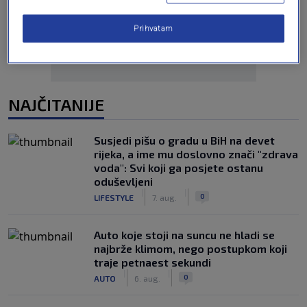
Prihvatam
NAJČITANIJE
Susjedi pišu o gradu u BiH na devet
rijeka, a ime mu doslovno znači "zdrava
voda": Svi koji ga posjete ostanu
oduševljeni
|
|
0
LIFESTYLE
7. aug.
Auto koje stoji na suncu ne hladi se
najbrže klimom, nego postupkom koji
traje petnaest sekundi
|
|
0
AUTO
6. aug.