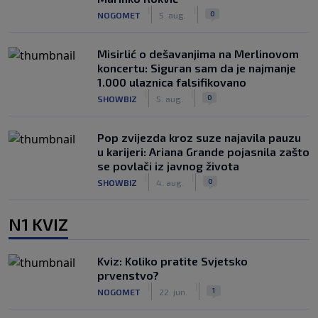
|
|
0
NOGOMET
5. aug.
Misirlić o dešavanjima na Merlinovom
koncertu: Siguran sam da je najmanje
1.000 ulaznica falsifikovano
|
|
0
SHOWBIZ
5. aug.
Pop zvijezda kroz suze najavila pauzu
u karijeri: Ariana Grande pojasnila zašto
se povlači iz javnog života
|
|
0
SHOWBIZ
4. aug.
N1 KVIZ
Kviz: Koliko pratite Svjetsko
prvenstvo?
|
|
1
NOGOMET
22. jun.