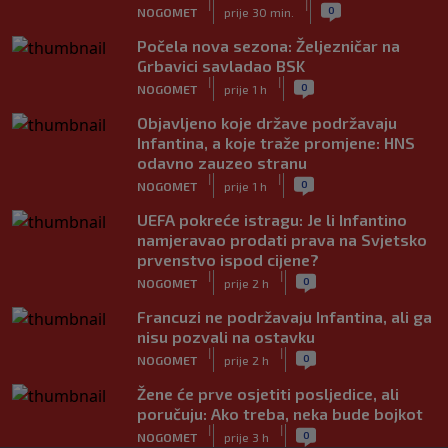
|
|
0
NOGOMET
prije 30 min.
Počela nova sezona: Željezničar na
Grbavici savladao BSK
|
|
0
NOGOMET
prije 1 h
Objavljeno koje države podržavaju
Infantina, a koje traže promjene: HNS
odavno zauzeo stranu
|
|
0
NOGOMET
prije 1 h
UEFA pokreće istragu: Je li Infantino
namjeravao prodati prava na Svjetsko
prvenstvo ispod cijene?
|
|
0
NOGOMET
prije 2 h
Francuzi ne podržavaju Infantina, ali ga
nisu pozvali na ostavku
|
|
0
NOGOMET
prije 2 h
Žene će prve osjetiti posljedice, ali
poručuju: Ako treba, neka bude bojkot
|
|
0
NOGOMET
prije 3 h