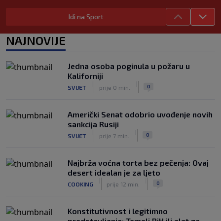
Zvanično: Samed Baždar ima novi klub,
Idi na Sport
zadužio broj sa velikom "težinom"
|
|
0
NOGOMET
prije 5 h
NAJNOVIJE
Prije nekoliko godina zaludjela je
internet, a onda nestala iz javnosti: Svi
Jedna osoba poginula u požaru u
se pitaju gdje je i šta radi (VIDEO)
Kaliforniji
|
|
0
OSTALI SPORTOVI
prije 5 h
|
|
0
SVIJET
prije 0 min.
Američki Senat odobrio uvođenje novih
sankcija Rusiji
|
|
0
SVIJET
prije 7 min.
Najbrža voćna torta bez pečenja: Ovaj
desert idealan je za ljeto
|
|
0
COOKING
prije 12 min.
Konstitutivnost i legitimno
predstavljanje: Temelj BiH ili alat za