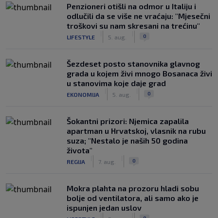
Penzioneri otišli na odmor u Italiju i
odlučili da se više ne vraćaju: "Mjesečni
troškovi su nam skresani na trećinu"
|
|
0
LIFESTYLE
5. aug.
Šezdeset posto stanovnika glavnog
grada u kojem živi mnogo Bosanaca živi
u stanovima koje daje grad
|
|
0
EKONOMIJA
5. aug.
Šokantni prizori: Njemica zapalila
apartman u Hrvatskoj, vlasnik na rubu
suza; "Nestalo je naših 50 godina
života"
|
|
0
REGIJA
7. aug.
Mokra plahta na prozoru hladi sobu
bolje od ventilatora, ali samo ako je
ispunjen jedan uslov
|
|
0