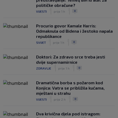
političke obračune?
|
|
0
VIJESTI
prije 1 h
Procurio govor Kamale Harris:
Odmaknula od Bidena i žestoko napala
republikance
|
|
0
SVIJET
prije 1 h
Doktori: Za zdravo srce treba jesti
dvije supernamirnice
|
|
0
ZDRAVLJE
prije 1 h
Dramatična borba s požarom kod
Konjica: Vatra se približila kućama,
mještani u strahu
|
|
0
VIJESTI
prije 2 h
Dva krivična djela pod istragom: