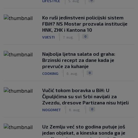
LIFESTYLE
5. aug.
Ko ruši jedinstveni policijski sistem
FBiH? NS Mostar prozvala institucije
HNK, ZHK i Kantona 10
|
|
0
VIJESTI
7. aug.
Najbolja ljetna salata od graha:
Brzinski recept za dane kada je
prevruće za kuhanje
|
|
0
COOKING
6. aug.
Vučić tokom boravka u BiH: U
Čipuljićima su svi Srbi navijali za
Zvezdu, dresove Partizana nisu htjeli
|
|
0
NOGOMET
6. aug.
Uz Zemlju već sto godina putuje još
jedan objekat, a kineska sonda ga je