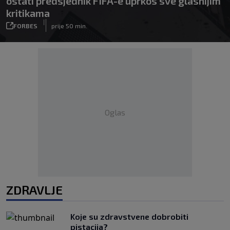
ostati predsjednik FIFA-e uprkos sve glasnijim
kritikama
|
FORBES
prije 50 min.
Oglas
ZDRAVLJE
Koje su zdravstvene dobrobiti
pistacija?