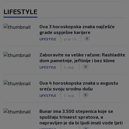
LIFESTYLE
Ova 3 horoskopska znaka najčešće
grade uspješne karijere
|
|
0
LIFESTYLE
prije 1 h
Zaboravite na velike račune: Rashladite
dom pametnije, jeftinije i bez klime
|
|
0
LIFESTYLE
5. aug.
Ova 4 horoskopska znaka u avgustu
sreću svoju srodnu dušu
|
|
0
LIFESTYLE
5. aug.
Bunar imа 3.500 stepenica koje se
spuštaju trinaest spratova, a
napravljen je da bi ljudi imali vode ljeti
|
|
0