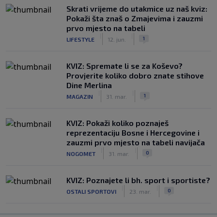
Skrati vrijeme do utakmice uz naš kviz:
Pokaži šta znaš o Zmajevima i zauzmi
prvo mjesto na tabeli
|
|
1
LIFESTYLE
12. jun.
KVIZ: Spremate li se za Koševo?
Provjerite koliko dobro znate stihove
Dine Merlina
|
|
1
MAGAZIN
31. mar.
KVIZ: Pokaži koliko poznaješ
reprezentaciju Bosne i Hercegovine i
zauzmi prvo mjesto na tabeli navijača
|
|
0
NOGOMET
31. mar.
KVIZ: Poznajete li bh. sport i sportiste?
|
|
0
OSTALI SPORTOVI
23. mar.