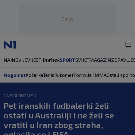
Oglas
NAJNOVIJE
VIJESTI
SPORT
SVIJET
MAGAZIN
ZDRAVLJE
Nogomet
Košarka
Tenis
Rukomet
Formula 1
MMA
Ostali sporto
NA SIGURNOM SU
Pet iranskih fudbalerki želi
ostati u Australiji i ne želi se
vratiti u Iran zbog straha,
oglasila se i FIFA