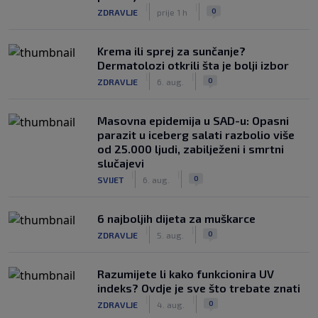
|
|
0
ZDRAVLJE
prije 1 h
Krema ili sprej za sunčanje?
Dermatolozi otkrili šta je bolji izbor
|
|
0
ZDRAVLJE
6. aug.
Masovna epidemija u SAD-u: Opasni
parazit u iceberg salati razbolio više
od 25.000 ljudi, zabilježeni i smrtni
slučajevi
|
|
0
SVIJET
6. aug.
6 najboljih dijeta za muškarce
|
|
0
ZDRAVLJE
5. aug.
Razumijete li kako funkcionira UV
indeks? Ovdje je sve što trebate znati
|
|
0
ZDRAVLJE
4. aug.