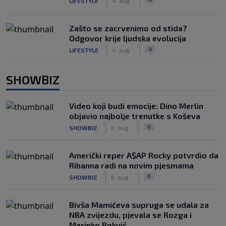
LIFESTYLE
4. aug.
Zašto se zacrvenimo od stida?
Odgovor krije ljudska evolucija
|
|
0
LIFESTYLE
4. aug.
SHOWBIZ
Video koji budi emocije: Dino Merlin
objavio najbolje trenutke s Koševa
|
|
0
SHOWBIZ
6. aug.
Američki reper A$AP Rocky potvrdio da
Rihanna radi na novim pjesmama
|
|
0
SHOWBIZ
6. aug.
Bivša Mamićeva supruga se udala za
NBA zvijezdu, pjevala se Rozga i
Marinko Rokvić