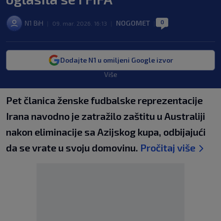
0
N1 BiH
NOGOMET
|
09. mar. 2026. 16:13
|
|
Dodajte N1 u omiljeni Google izvor
Više
Pet članica ženske fudbalske reprezentacije
Irana navodno je zatražilo zaštitu u Australiji
nakon eliminacije sa Azijskog kupa, odbijajući
da se vrate u svoju domovinu.
Pročitaj više