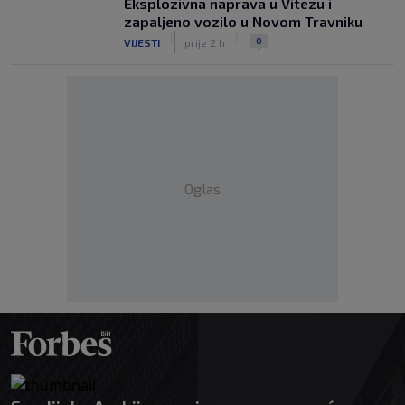
Eksplozivna naprava u Vitezu i
zapaljeno vozilo u Novom Travniku
|
|
0
VIJESTI
prije 2 h
Oglas