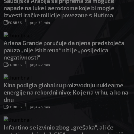
Saudijska Arabija se priprema za moguće
napade na luke i aerodrome koje bi mogle
izvesti iračke milicije povezane s Hutima
|
FORBES
prije 34 min.
Ariana Grande poručuje da njena predstojeća
pauza „nije ishitrena“ niti je „posljedica
negativnosti“
|
FORBES
prije 42 min.
Kina podigla globalnu proizvodnju nuklearne
energije na rekordni nivo: Ko je na vrhu, a ko na
dnu
|
FORBES
prije 46 min.
Infantino se izvinio zbog „grešaka“, ali će